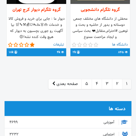
گروه تلگرام دانشجویی
گروه تلگرام دیوار کرج تهران
محفلی از دانشگاه های مختلف جمعی
دیوار ما : جایی برای خرید و فروش کالا
دوستانه و بدور از حاشیه و بحث و
و خدمات 👜👗🥾👠👕💰⚒️🔧🛒 بیا
توهین #احترام_متقابل❤️ بحث سیاسی
آگهیت رو جوری بچسبون به دیوار که
و ایجاد مزاحمت ممنوع
هیچ وقت کنده نشه!😍
https://t.me/divarma
https://t.me/+BxoiKWb-
دانشگاه ها
تبلیغات
ybA4OWQ0 تبلیغ فقط با هماهنگی:👇🏻
18k
4k
2k
845
@alireza_ark
1
2
3
4
5
صفحه بعدی
دسته ها
آموزشی
4699
اجتماعی
3232