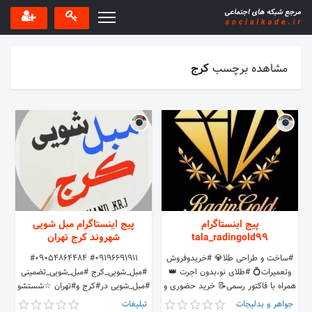
مشاهده برچسب
کرج
پیج اینستاگرام
پیج اینستاگرام مبل شویی
tala_radingold99
شهروند کرج تهران
#ساخت و طراحی طلا💎 #خریدوفروش
#09196691911 #09054864484
وتعمیرات💍 #طلای نو،بدون اجرت 👑
#مبل_شویی_کرج #مبل_شویی_تضمینی
همراه با فاکتور رسمی📝 خرید حضوری و
#مبل_شویی در#کرج و#تهران ☆شستشو
آنلاین🎁 راههای ارتباطی ما
مبلمان با دستگاه مواد درجه 1 ☆
جواهر و بدلیجات
تبلیغات