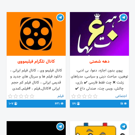
https://t.me/+JOMqsJwpNskwYjk8
💠کانال: @khu_informing
دهه شصتی
کانال تلگرام فیلیمووی
پیوی بدون اجازه، دعوا، بی ادبی،
کانال فیلیمو وی ، کانال فیلم ایرانی ،
توهین، مباحث دینی و سیاسی، مدیاهای
دانلود فیلم ها و سریال های جدید و
زشت ❌ چت فقط فارسی ✔️ بازی،
قدیمی ایرانی ، کانال فیلم کم حجم
چالش، ویس چت، صندلی داغ ✔️
ایرانی #کانال_فیلم ، #فیلم_کمدی
دخالت توی کار ادمین ❌ ورود افراد بجز
#فیلم_ایرانی
اجتماعی
فیلم
دهه ی ۶۰ ممنوع ❌ از بقیه استان ها
107
631
161
1k
بلامانع ⁦⁦✔️⁩ با آرزوی سپری لحظاتی شاد