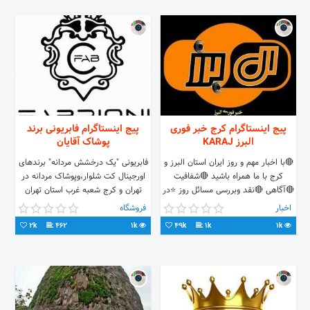
پلاک 26 تلفن: 02165196533 تلفن:
09126768322
پیج اینستاگرام کرج خبر فوری
پیج اینستاگرام فابریونی برند
البرز KARAJ
پوشاک آقایان
🔴با اخبار مهم و روز ایران استان البرز و
فابریونی "یک درخشش مردانه" برندهای
کرج با ما همراه باشید 🔴شفافیت
اورجینال کت شلوار،وپوشاک مردانه در
🔴آگاهی 🔴نقد وبررسی مسائل روز ⭐در
تهران و کرج شعبه غرب استان تهران
تلگرام نیز همراهمان باشید
تهران، شهر قدس، ابتدای خ طالقانی
اخبار
فروشگاه
پ24 Www.fabrioni.com 📞
2k
462
1k
49k
1k
1k
09123961959 📞09383961959
☎46877270 👇👇👇👇