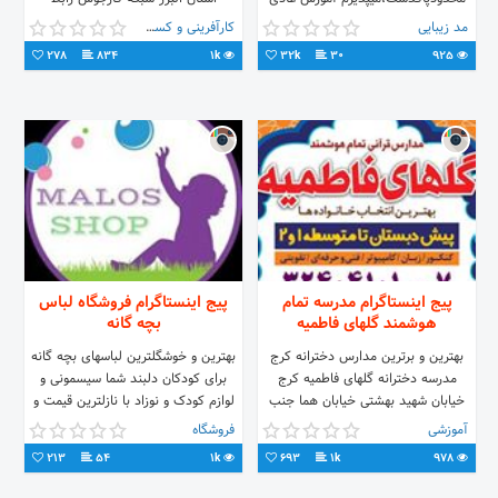
و3بعدی💯تضمینی😊جوابگوفقط👈
الکترونیکی کاریابی کارا کرج ( اولین
مد زیبایی
کارآفرینی و کسب و کار
دایرکت esfand↔إسفندماهی tehran
کاریابی استان البرز _ تاسیس 1379)
278
834
1k
32k
30
925
👑🚩💯 flow=flow
پیج اینستاگرام مدرسه تمام
پیج اینستاگرام فروشگاه لباس
هوشمند گلهای فاطمیه
بچه گانه
بهترین و برترین مدارس دخترانه کرج
بهترین و خوشگلترین لباسهای بچه گانه
مدرسه دخترانه گلهای فاطمیه کرج
برای کودکان دلبند شما سیسمونی و
خیابان شهید بهشتی خیابان هما جنب
لوازم کودک و نوزاد با نازلترین قیمت و
حوزه فاطمیه تلفن 02632404101
بهترین کیفیت محصولات ترکیه و اروپا
آموزشی
فروشگاه
همه در یکجا در فروشگاه لباس بچگانه
213
54
1k
693
1k
978
آدرس: کرج، مارلیک، میدان گلها،
مجتمع گلها، طبقه همکف، لاین سنبل،