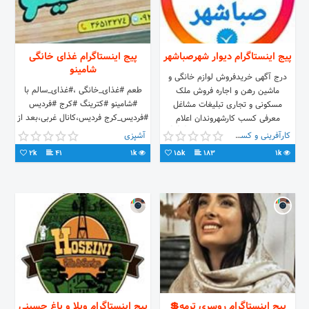
پیج اینستاگرام دیوار شهرصباشهر
پیج اینستاگرام غذای خانگی
شامینو
درج آگهی خریدفروش لوازم خانگی و
طعم #غذای_خانگی ،#غذای_سالم با
ماشین رهن و اجاره فروش ملک
#شامینو #کترینگ #کرج #فردیس
مسکونی و تجاری تبلیغات مشاغل
#فردیس_کرج فردیس،کانال غربی،بعد از‌‌
معرفی کسب کارشهروندان اعلام
۱۶ متری امام ،پلاک ‌۵۳۱ ☎
مراسمات اطلاعیه های صباشهر👇👇👇
کارآفرینی و کسب و کار
آشپزی
۰۲۶-۳۶۵۱۳۲۷۴ 📲 ۰۹۲۱-۲۸۰۳۸۰
2k
41
1k
15k
183
1k
پیج اینستاگرام روسری ترمه💲
پیج اینستاگرام ویلا و باغ حسینی