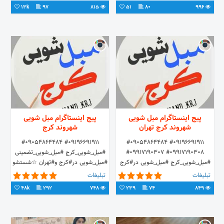
واتساپ،دایرکت 09126993726📞📞📞
سرویس دهی رایگان
13k
97
815
51
80
996
پیج اینستاگرام مبل شویی
پیج اینستاگرام مبل شویی
شهروند کرج تهران
شهروند کرج
#09196691911 #09054864484
#09196691911 #09054864484
‎‎#09917190307 #09917190308
#مبل_شویی_کرج #مبل_شویی_تضمینی
#مبل_شویی_کرج #مبل_شویی در#کرج
#مبل_شویی در#کرج و#تهران ☆شستشو
و#تهران ☆شستشو مبلمان با دستگاه
مبلمان با دستگاه مواد درجه 1 ☆
تبلیغات
تبلیغات
مواد درجه 1 ☆ سرویس دهی رایگان
سرویس دهی رایگان
48k
292
748
239
74
849