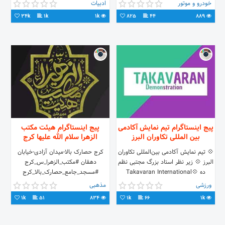
9020125525-02188679584
ندارد🌵🌵
خودرو و موتور
ادبیات
#سقف_کهکشانی اطلاعات بیشتر در
34k
1k
1k
825
44
889
پیج اینستاگرام تیم نمایش آکادمی
پیج اینستاگرام هیئت مکتب
بین المللی تکاوران البرز
الزهرا سلام الله علیها کرج
💠 تیم نمايش آکادمی بین‌المللی تکاوران
کرج حصارک بالا-میدان آزادی-خیابان
البرز 💠 زیر نظر استاد بزرگ مجتبی نظم
دهقان #مکتب_الزهرا_س_کرج
ده‌ 💠Takavaran International
#مسجد_جامع_حصارک_بالا_کرج
t.me/Maktabozahra_ir75
DemoTeam‌ 💠Created by Grand
ورزشی
مذهبی
t.me/Masjeed_jame
master Nazmdeh
1k
51
834
1k
66
1k
Aparat.com/masjeed_jame