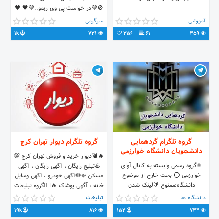
🚫💜در خواست پی وی ریمو..💜🖤 🖤
💜....⛔بی احترامی ممنوع.💜🖤 🖤
آموزشی
سرگرمی
💜.جنبه نداری لف بده 🔙💜🖤 🖤💜
1k
731
356
61
359
عکس پروف اجباریست💜🖤 💜🖤حرف
سیاسی آزاد تاحدی 🖤💜
گروه تلگرام گردهمایی
گروه تلگرام دیوار تهران کرج
دانشجویان دانشگاه خوارزمی
🔥💣دیوار خرید و فروش تهران کرج 💯
⚛گروه رسمی وابسته به کانال آوای
♨️تبلیع رایگان ، آگهی رایگان ، آگهی
خوارزمی ⭕ بحث خارج از موضوع
مسکن ❇️🛑آگهی خودرو ، آگهی وسایل
دانشگاه:ممنوع 🔰لینک شدن
خانه ، آگهی پوشاک 🔥❤️‍🔥گروه تبلیغات
دانشجویان دانشگاه خوارزمی پردیس
تهران کرج ، آگهی استخدام 🧨💥ارسال
دانشگاه ها
تبلیغات
تهران و کرج و دبیران انجمن ها و کانون
آگهی به مالک گروه :
19k
816
152
733
های علمی دانشگاه 🔸️لینک گروه :
https://t.me/tipful