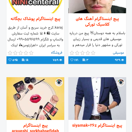
پیج اینستاگرام آهنگ های
پیج اینستاگرام پوشاک بچگانه
کلاسیک تورکی
karaj.کرج خرید سریع و آسان از طریق
باسلام به همه دوستان👋 پیج من درباره
سایت 🛍👩‍💻 شماره ثبت سفارش
موسیقی های قدیمی و بسیار زیبای
واتساپ و تلگرام 09905596599 ارسال
تورکی و مشهور دنیا را قرار میدهم و
به سراسر ایران ۱۰هزارتومن🛵 لینک
میتوانید به آن ها گوش کنید و مشاهده
سایت👇
موسیقی
فروشگاه
کنید.🔥
59k
1k
759
171
3
929
پیج اینستاگرام siyamak026z
پیج اینستاگرام
arayeshi_sorkhabsefidab