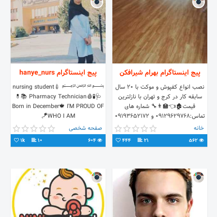
پیج اینستاگرام بهرام شیرافکن
پیج اینستاگرام hanye_nurs
نصب انواع کفپوش و موکت با 20 سال
﷽ nursing student💉
سابقه کار در کرج و تهران با نازلترین
💊📚 Pharmacy Technician🩸🧪🩺
قیمت🏚️👈🏫👨‍🔧 شماره های
Born in December🍁 I'M PROUD OF
تماس:09129629768 و 09193652172
WHO I AM🪁
👈🤳
خانه
صفحه شخصی
1k
10
604
444
21
562