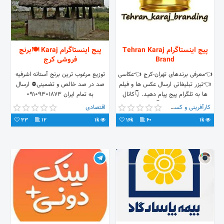
پیج اینستاگرام Tehran Karaj
پیج اینستاگرام Karaj 🍽برنج
Brand
فروشی کرج
👈معرفی برندهای تهران-کرج 👈عکاسی
توزیع مرغوب ترین برنج آستانه اشرفیه
👈تیزر تبلیغاتی ارسال عکس ها و فیلم
صد در صد خالص و تضمینی⛔ ارسال
ها به تلگرام پیج پیام دهید. 👇کانال
به تمام ایران ۰۹۱۰۹۳۰۱۸۷۳
تلگرام👇
کارآفرینی و کسب و کار
اقتصادی
t.me/tehran_karaj_branding 👇سوپر
33
12
1k
16k
60
1k
گروه تلگرام👇
http://t.me/joinchat/DE1NekqLDGkNyZCwAyA2Cg
👇ارتباط با مدیر👇
http://t.me/saeed_arvin