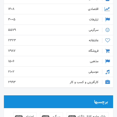
اقتصادی
1408
تبلیغات
3005
سرگرمی
5579
عاشقانه
2323
فروشگاه
7987
مذهبی
1506
موسیقی
2102
کارآفرینی و کسب و کار
2993
برچسبها
بانک جامع کانال تلگرام
سرگرمی
اجتماعی
9493
10164
16040