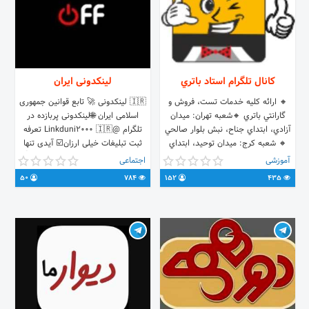
کانال تلگرام استاد باتري
لینکدونی ایران
🔸 ارائه كليه خدمات تست، فروش و
🇮🇷 لینکدونی 🚀 تابع قوانین جمهوری
گارانتي باتري 🔸شعبه تهران: ميدان
اسلامی ایران 🌐لینکدونی پربازده در
آزادي، ابتداي جناح، نبش بلوار صالحي
تلگرام @Linkduni2000 🇮🇷 تعرفه
🔸 شعبه كرج: ميدان توحيد، ابتداي
ثبت تبلیغات خیلی ارزان☑️ آیدی تنها
بلوار بلال، جنب نيروانتظامي 🔸 تلفن:
ادمین جهت ثبت تبلیغات در کانال👇
آموزشی
اجتماعی
٠٢١٦١٩١٨ و ٠٩١٢٠٥٨٤٠٣٣ 🔸
@mohsha20
50
784
152
435
وبسايت: www.ostadbattery.com 🔸
پشتيباني : @save_animalsfor.