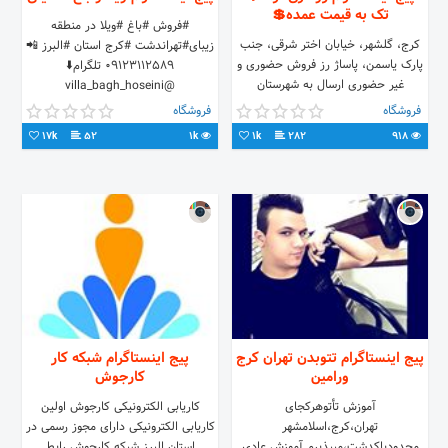
تک به قیمت عمده💲
#فروش #باغ #ویلا در منطقه
کرج، گلشهر، خیابان اختر شرقی، جنب
زیبای#تهراندشت #کرج استان #البرز 📲
پارک یاسمن، پاساژ رز فروش حضوری و
09123112589 تلگرام⬇️
غیر حضوری ارسال به شهرستان
@villa_bagh_hoseini
09354273571 لینک کانال تلگرام 👈
فروشگاه
فروشگاه
17k
52
1k
1k
282
918
پیج اینستاگرام تتوبدن تهران کرج
پیج اینستاگرام شبکه کار
ورامین
کارجوش
آموزش تأتوهرکجای
کاریابی الکترونیکی کارجوش اولین
تهران،کرج،اسلامشهر
کاریابی الکترونیکی دارای مجوز رسمی در
محدودپاکدشت،میپذیرم آموزش عادی
استان البرز شبکه کارجوش رابط