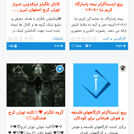
پیج اینستاگرام بیمه پاسارگاد
کانال تلگرام لینکدونی شیراز
کریم نیا 106080
تهران کرج اصفهان تبریز.....
بیمه پاسارگاد به نمایندگی کریم نیا
🌐لینکدونی تلگرام با هدف معرفی و
(106080)بیمه عمر و آتیه به نقاط کشور
تبلیغ لینک گروه ها و کانال ها ایجاد
ارائه می دهد. بصورت آنلاین و حضوری
شده است جهت گذاشتن لینک در
کارشناسی و صدور آنلاین انواع بیمه
لینکدونی کافیست به ایدی زیر پیام
کارآفرینی و کسب و کار
تبلیغات
نامه ما در راه رسیدن به آرمان و چشم
دهید(:🌱🤍 @Ariyn2004shiz
18k
706
255
4
354
انداز، ارائه خدمات بیمه ای متنوع و با
کیفیت و با ایجاد حس اعتماد، به
مشتریان سرآمد خواهیم بود. آدرس
دفتر : کرج-چهار راه گلزار-گلزار شرقی
نبش یاسمن شمالی-ساختمان افرا-
پلاک58-واحد4-طبقه سوم
پیج اینستاگرام کارگاههای فلسفه
گروه تلگرام 🖤❤️‍🔥کلبه تهران کرج
و هوش هیجانی برای کودکان
هشتگرد❤️‍🔥🖤
برگزار کننده کارگاههای فلسفه و هوش
💜🖤😈کلبه تنهایی تهران کرج😈🖤💜
هیجانی و کارگاههای کودک
🖤😈🖤 (فقط بالای 31 سال)🖤😈🖤 🖤