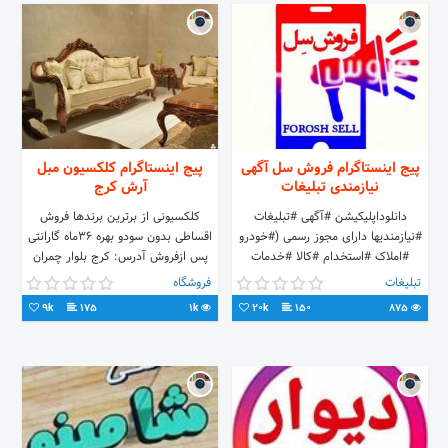
پیج اینستاگرام فروش سل آگهی
پیج اینستاگرام کلکسیون مبل
نیازمندی تبلیغات
آرش کرج
دانلوداپلیکیشن #آگهی #تبلیغات
کلکسیونی از برترین برندها فروش
#نیازمندیها دارای مجوز رسمی (#خودرو
اقساطی بدون سودو بهره ۳۶ماه گارانتی
#املاک #استخدام #کالا #خدمات
پس ازفروش آدرس: کرج بلوار چمران
#لوازم_خانگی)درمنو سایت #فروش_سل
کلکسیون مبل آرش شماره تماس:
تبلیغات
فروشگاه
#کافه_بازار #گوگل_پلی
09384898678 02632207641
9k
175
1k
20k
150
875