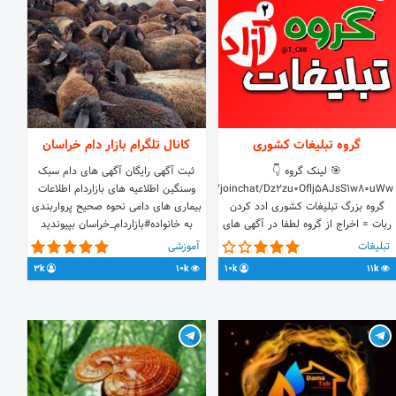
گروه تبلیغات کشوری
کانال تلگرام بازار دام خراسان
🎯 لینک گروه 👇
ثبت آگهی رایگان آگهی های دام سبک
https://t.me/joinchat/Dz2zu0Oflj5AJsS1w80uWw
وسنگین اطلاعیه های بازاردام اطلاعات
گروه بزرگ تبلیغات کشوری ادد کردن
بیماری های دامی نحوه صحیح پرواربندی
ربات = اخراج از گروه لطفا در آگهی های
به خانواده#بازاردام_خراسان بپیوندید
دیگران دخالت نفرمائید
اینستاگرام ：
تبلیغات
آموزشی
https://www.instagram.com/bazar_dam
3k
10k
10k
11k
مدیریت کانال @mozafari_513 تاریخ
فعالیت کانال ：9/11/96