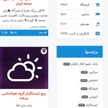
صحنه ایران
فروشگاه
7987
🌹کَفی‏ بِرَبِّکَ هادِیاً وَ نَصیراً🌹 🕋برای
مذهبی
1506
هدایت ویاوری،پروردگارت کافیست مجری
صحنه 🎤 گوینده🎙️ دارای مدرک رسمی
موسیقی
2102
فن بیان و سخنوری #خراسان_جنوبی
صفحه شخصی
3k
36
650
کارآفرینی و کسب و کار
2993
برچسبها
بانک جامع کانال تلگرام
16041
سرگرمی
10164
اجتماعی
9494
فروشگاه
8662
پیج اینستاگرام گروه هواشناسی
آموزشی
6919
بیرجند
اینستاگرام
پیش بینی هوا
6794