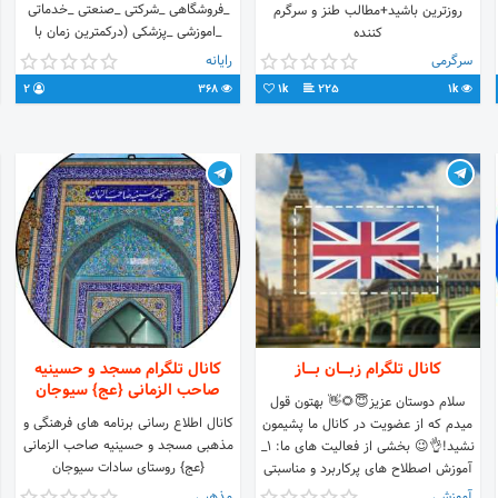
_فروشگاهی _شرکتی _صنعتی _خدماتی
روزترین باشید+مطالب طنز و سرگرم
_اموزشی _پزشکی (درکمترین زمان با
کننده
قیمت مناسب و کیفیت عالی) جهت
سرگرمی
رایانه
مشاوره رایگان و یا کسب اطلاعات بیشتر
2
368
1k
225
1k
پیام ارسال کنید : 👨‍💻telegram::
@BlackSwan_admin1
کانال تلگرام زبــــان بــــاز
کانال تلگرام مسجد و حسینیه
صاحب الزمانی {عج} سیوجان
سلام دوستان عزیز😇🌻👋 بهتون قول
کانال اطلاع رسانی برنامه های فرهنگی و
میدم که از عضویت در کانال ما پشیمون
مذهبی مسجد و حسینیه صاحب الزمانی
نشید!👌😉 بخشی از فعالیت های ما: 1_
{عج} روستای سادات سیوجان
آموزش اصطلاح های پرکاربرد و مناسبتی
به صورت کاریکاتور و تصویر. 2_ تدریس
آموزشی
مذهبی