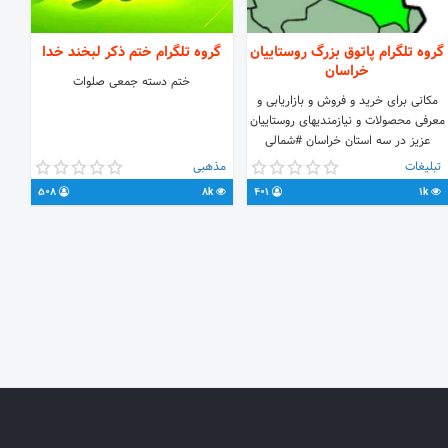
گروه تلگرام پاتوق بزرگ روستاییان
گروه تلگرام ختم ذکر لبخند خدا
خراسان
ختم دسته جمعی صلوات
مکانی برای خرید و فروش و بازاریابی و
معرفی محصولات و نیازمندیهای روستاییان
عزیز در سه استان خراسان #شمالی
#رضوی و #جنوبی و همچنین انعکاس
تبلیغات
مذهبی
اخبار و رویدادهای آنها
508
8k
401
1k
https://t.me/joinchat/Bhks0EpUdKaZVhnX3706Xg