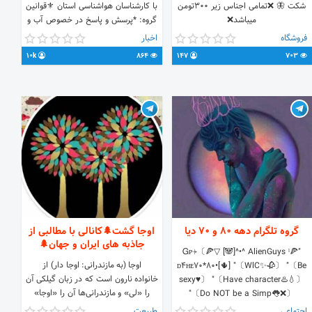
شکت 🦋 ❌تمامی اجناس زیر ۳۰۰تومن
با کارشناسان هواشناسی استان ⚜️قوانین
میباشد❌
گروه: *پرسش و پاسخ در خصوص آب و
هوا : آزاد✅ *بحث خارج از
فروشگاه
اخبار
موضوع،فرستادن لینک و تبلیغ: ممنوع❌❌
10k
864
147
703
*جهت پرسش هواشناسی برای دریافت
پاسخ لطفا صبور باشید‌‌. *پاسخ به تمام
سوالات اعضا 💠عضویت در کانال
تخصصی خراسان رضوی:👇👇 🖇
https://t.me/razaviforkaa
گروه تلگرام دهه 80 و 70 دیا
اوجا گشت🌲کانالی با مطالبی از
جاذبه های ایران و جهان🌲
"Ꮐᴘ⍆〔🍕▽ [🐼]^•^ AlienGuys ˡ🍕
اوجا (به مازندرانی: اوجا دار) از
ᴅ4ʜᴇ70*80•[🌵] "〔WlC✨🥀〕 "〔Be
خانواده نارون است که در زبان گیلکی آن
sexy♥️〕 "〔Have character♨️💧〕
را «لی» و مازندرانی‌ها آن را «اوجا»
"〔Do NOT be a Simp👅❌〕
می‌نامند. 🌲کانالی با مطالبی از جاذبه
✪ĊરελτΘર ➣ @Alien_Guys
اجتماعی
طبیعت