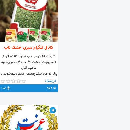
کانال تلگرام سبزی خشک ناب
شرکت #فردوس_ناب تولید کننده انواع
#سبزیجات_خشک (#نعنا، #جعفری،قلیه
ماهی،خلال
پیاز،قورمه،اسفناج،دلمه،معطر،پلو،شوید،تر
و ...) 📩
فروشگاه
Ferdows_nab_20@yahoo.com ‎📬
105
978
خراسان جنوبی،شهرستان
فردوس،اسلامیه،شرکت فردوس ناب. ‎☎️
۰۵۶۳۲۷۴۳۲۷۰ و ۰۵۶۳۲۷۴۲۱۹۷ 📱
۰۹۱۵۳۳۴۹۰۹۲