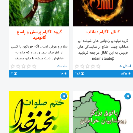
کانال تلگرام دماتاب
گروه تلگرام پرسش و پاسخ
گانودرما
گروه تولیدی رادیاتور های شیشه ای
سلام و عرض ادب.. اگه خودتون یا کسی
دماتاب جهت اطلاع از نمایندگی های
از اطرافیان بیماری داره که داره به
فروش به این کانال مراجعه فرمایید
خاطرش اذیت میشه یا دارو مصرف
@ndamataab
میکنه،یا کلی هزینه دکتر و قرص و دارو
استان ها
سلامت
کرده و فکر میکنه تا اخر عمر باید با اون
2
1k
178
835
بیماری کنار بیاد ما براش راهکار داریم.
راهکاری از دل طبیعت که به عنوان قوی
ترین آنتی اکسیدان طبیعت شناخته
میشه..💪💪😍😍 برای بهبود و کمک
درمانی هر بیماری و مشکلی که فکرشو
بکنید.. سلامتی ارزش زیادی داره...
پیشنهاد میدم بخاطر سلامتی خودتون و
اطرافیان و جامعه مون به گروه ما سر
بزنید و راجب این محصول اطلاعات کسب
کنید...❤❤