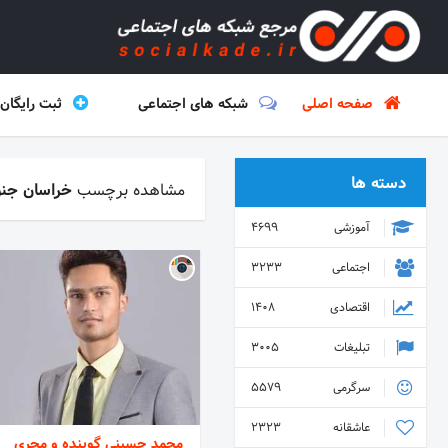
صفحه اصلی
شبکه های اجتماعی
ثبت رایگان
دسته ها
مشاهده برچسب
خراسان جنو
آموزشی
4699
اجتماعی
3233
اقتصادی
1408
تبلیغات
3005
سرگرمی
5579
عاشقانه
2323
محمد حسینی گوینده و مجری