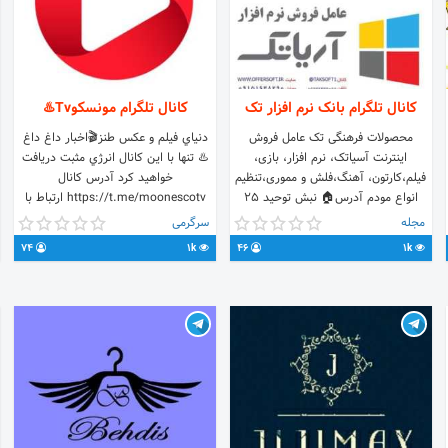
کانال تلگرام بانک نرم افزار تک
کانال تلگرام مونسكوTv♨️
محصولات فرهنگی تک عامل فروش
دنياي فيلم و عكس طنز🎬اخبار داغ داغ
اینترنت آسیاتک، نرم افزار، بازی،
♨️ تنها با اين كانال انرژي مثبت دريافت
فیلم،کارتون، آهنگ،فلش و مموری،تنظیم
خواهيد كرد آدرس كانال
انواع مودم آدرس🏠 نبش توحید 25
https://t.me/moonescotv ارتباط با
تلفن ☎️ ۳۲۴۳۵۰۵۸ موبایل📱
مدير كانال https://t.me/moonesco
مجله
سرگرمی
۰۹۱۵۱۶۴۸۲۹۰ ساعات کاری: 👇👇👇 صبح
آدرس اينستاگرام كانال Moonescotv
74
1k
46
1k
9 الی 13.5 عصر 17 الی 22 ارتباط
مستقیم با مدیر @Nateghi95