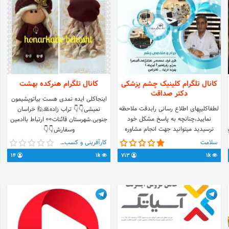
کانال تلگرام کلینیک چشم پزشکی
کانال تلگرام هنرکده بهشت
دکتر صداقت
اینجاکلی ایده نمدی هست بیاتوپشیمون
لطفاکلیپهای اطلاع رسانی رابدقت ملاحظه
نمیشی👇👇 تراب زاده🙏🙋 خراسان
نمایید،چنانچه به پاسخ مشکل خود
جنوبی.شهرستان قائنات👀 ارتباط باادمین
نرسیدید میتوانید جهت انجام مشاوره
ه،گشنیز
وسفارش👇👇
رایگان در خصوص انواع بیماریهای چشمی
https://t.me/HONARKADEEBEHESHT
سلامت
کارآفرینی و کسب و کار
و عمل ها ،روزهای زوج به اتاق 5 در
14
1k
713
1k
کلینیک مراجعه نمایید
آدرس:مشهد،میدان احمدآباد،ملاصدرا
2،ابتدای دادگر، پلاک1/1