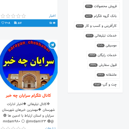
فروش محصولات
6690
اخبار
بانک گروه تلگرام
5068
208
57
1k
کارآفرینی و کسب و کار
4866
خدمات تبلیغاتی
4417
موسیقی
4060
خدمات رایگان
3363
قبول سفارش
3339
عاشقانه
3312
چت و گپ
3154
کانال تلگرام سرایان چه خبر
🔷کانال تبلیغاتی 🔶اخبار ادارات
شهرستان 🔶مهمترین خبرهای شهرستان
سرایان و استان ارتباط با ادمین ها 🟢
@mrdam980 ⚪️ @mrdam123 🔴
@shabgardtanha5675 لینک دعوت👇
تبلیغات