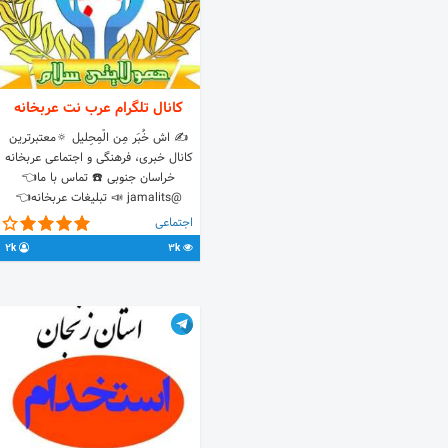
کانال تلگرام عرب نت عربخانه
✍️ اش خُبَر مِن الْمِحِلیل 🔅معتبرترین
کانال خبری، فرهنگی و اجتماعی عربخانه
خراسان جنوبی ☎️ تماس با ما👈
@jamalits 📣 تبلیغات عربخانه👈
@saeidjanbaz ✅ ثبت شده دروزارت
اجتماعی
فرهنگ وارشاد ↙️
2k
3k
http://t.me/itdmcbot?
start=arabkhane ❇️ کد شامد👈 1-1-
297078-61-2-1