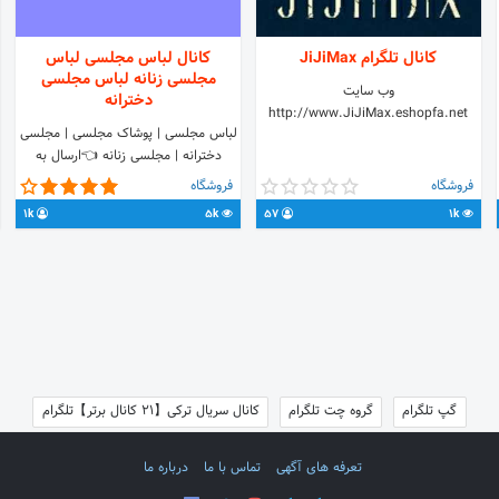
کانال تلگرام JiJiMax
کانال لباس مجلسی لباس
مجلسی زنانه لباس مجلسی
وب سایت
دخترانه
http://www.JiJiMax.eshopfa.net
️لباس مجلسی | پوشاک مجلسی | مجلسی
دخترانه | مجلسی زنانه 👈ارسال به
سراسر کشور 👈پرداخت سفارش درب
فروشگاه
فروشگاه
منزل خرید حضوری و اینترنتی آدرس:
1k
5k
57
1k
اصفهان ☆تلفن☆ 02195118679
☆کانال☆ @behdis_posh ☆واحد
فروش☆ @behdis_forosh ☆سایت☆
www.behdistag.com
گپ تلگرام
گروه چت تلگرام
کانال سریال ترکی【21 کانال برتر】تلگرام
تعرفه های آگهی
تماس با ما
درباره ما