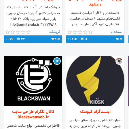
و مشهد
فروشگاه اینترنتی آرمیتا کالا . ارسال کالا
#استخدام و #کار #خراسان #مشهد
به سراسر کشور آدرس: خراسان جنوبی،
#استخدام_مشهد #استخدام_خراسان
بلوار صیاد شیرازی، پلاک 20 056-
#کاریابی_مشهد آگهی های ما رو در
32234519 Info@armitakala.ir
تلگرام با همین تگ بصورت کامل دنبال
استخدام
فروشگاه
کنید 👇
3k
32
948
40k
1k
1k
اینستاگرام کیوسک
کانال تلگرام طراحی سایت
Blackswanweb.ir
اخبار داغ کشور به ویژه استان خراسان
🔴طراحی تخصصي انواع سایت شخصی
جنوبی -بیرجند /در کوتاه ترین زمان به