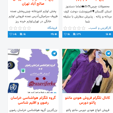
صالح آباد تهران
محصولات چرمی👝👜💼تماما دستدوز
پخش لوازم اشپزخانه چینی,پخش عمده
استان گلستان🌳#مینودشت دوخت کیف
ظروف سرامیکی,آدرس عمده فروشی لوازم
مردانه و زنانه . پذیرش سفارش با سلیقه
خانگی در تهران,لوازم خرده ریز
شما
آشپزخانه,پخش لوازم آشپزخانه,عمده
کارآفرینی و کسب و کار
فروشگاه
فروشی ظروف سرامیکی,فروش عمده لوازم
10k
1k
3k
1k
139
1k
دکوری,لیست عمده فروشان لوازم خانگی
کانال تلگرام فروش هودی مانتو
گروه تلگرام هواشناسی خراسان
پالتو دورس
رضوی و اقلیم شناسی
فروش انواع هودی دورس مانتو پالتو
بزرگترین گروه هواشناسی خراسان رضوی