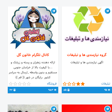
و سفارشات ↘️ @iraan_robot
گروه نیازمندی ها و تبلیغات
کانال تلگرام خاتون گل
اگهی نیازمندی ها و تبلیغات
ارائه دهنده زعفران و پسته و زرشک و
...با کیفیت بالا از خراسان جنوبی
مستقیم و بدون واسطه _ارسال به سراسر
کشور ،رایگان در شهر (( قم ))
@khatoongoltrade :سفارش
تبلیغات
فروشگاه
42
953
5k
9k