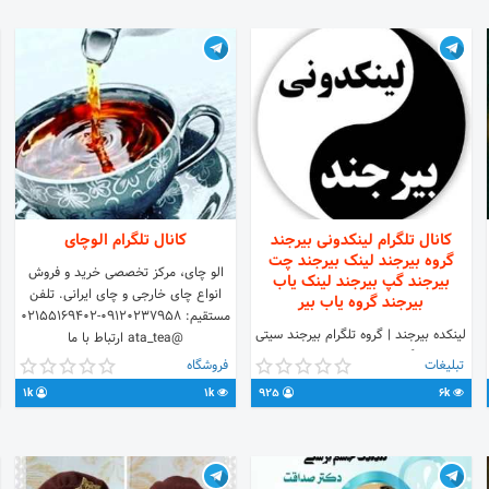
کانال تلگرام لینکدونی بیرجند
کانال تلگرام الوچای
گروه بیرجند لینک بیرجند چت
الو چای، مرکز تخصصی خرید و فروش
بیرجند گپ بیرجند لینک یاب
انواع چای خارجی و چای ایرانی. تلفن
بیرجند گروه یاب بیر
مستقیم: 09120237958-02155169402
لینکده بیرجند | گروه تلگرام بیرجند سیتی
@ata_tea ارتباط با ما
| لینک گروه دختر پسرای بیرجندی |
www.atatea.com
تبلیغات
فروشگاه
گروهای تلگرامی بیرجند | کانال بیرجند
1k
1k
925
6k
سیتی | گروه تلگرام خراسان جنوبی |
بیرجند سیتی چت . جهت تبلیغ لینک
خود به آیدی زیر پیام بدین.
@poshtiban_lin