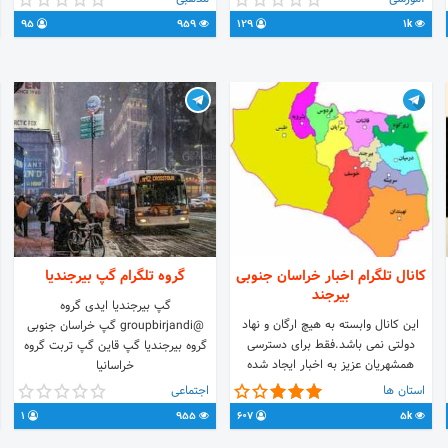
درسنامه های اختصاصی کانال در قالب
95
959
129
1k
انیمیشن و اسلاید های آموزشی. 3_
آموزش های گام به گام از سطح مبتدی
تا پیشرفته. 4_ و... ✅همراه با اپلیکیشن
و سایت اختصاصی✅ ممنون میشیم از
کانال ما بازدید بفرمایید🌹 -----------------
Channel : @zbnbaaz Website :
http://zabanbaz.ga
کانال تلگرام اخبار خراسان جنوبی
گروه تلگرام گپ بیرجندیا
بیرجند
گپ بیرجندیا ایدی گروه
این کانال وابسته به هیچ ارگان و نهاد
@groupbirjandi گپ خراسان جنوبی
دولتی نمی باشد.فقط برای دسترسی
گروه بیرجندیا گپ قاین گپ تربت گروه
همشهریان عزیز به اخبار ایجاد شده
خراسانیا
است. لینک گروه بیرجند
استان ها
اجتماعی
https://t.me/joinchat/B1_xLxYvCEj8BhWRrlU38A
1
955
607
5k