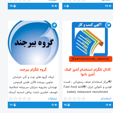
های ایران و جهان🌲 جهت دادن نظرات و
https://t.me/joinchat/EDiJaBqJDh-
3k
1k
8
3k
پیشنهادات با آیدی زیر در ارتباط باشید.
RVc2DLvlEcA
@greenland1398 www.ojagasht.ir
کانال تلگرام استخدام آشپز کمک
گروه تلگرام بیرجند
آشپز نانوا
لینک گروه های چت و گپ خراسان
📭مرکز استخدام صنف رستورانی ، فست
جنوبی بیرجند قائن طبس فردوس
فودی و نانوایی ایران 📭Fast food and
نهبندان بشرویه سرایان سربیشه اسلامیه
bakery restaurant recruitment
خوسف خضری دشت بیاض اسدیه آیسک
center in Iran کانال خریدوفروش
نیمبلوک سه‌قلعه عشق‌آباد آرین‌شهر
استخدام
تبلیغات
تجهیزات رستورانی و...↪ @vasayelekar
اسفدن جهت تبلیغات در کانال به آیدی
77
1k
6k
1k
راهنمای جستجو:⬇️
زیر پیام بدین👇👇👇
@estekhdame_naneva واحد تبلیغات
@poshtiban_linkdoni