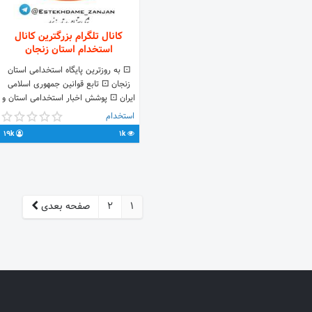
کانال تلگرام بزرگترین کانال
استخدام استان زنجان
⚀ به روزترین پایگاه استخدامی استان
زنجان ⚀ تابع قوانین جمهوری اسلامی
ایران ⚀ پوشش اخبار استخدامی استان و
ایران ✔از سراسر استان زنجان در این
استخدام
کانال حضور دارند ارتباط با کارشناس
19k
1k
جهت ثبت سفارش آگهی ودرخواست
نیروی کار🔻 🆔️ @zanjan_robot
1
2
صفحه بعدی