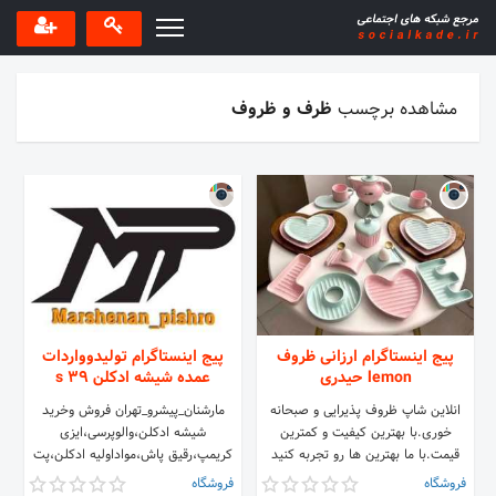
مشاهده برچسب
ظرف و ظروف
پیج اینستاگرام ارزانی ظروف
پیج اینستاگرام تولیدوواردات
lemon حیدری
عمده شیشه ادکلن 39 s
انلاین شاپ ظروف پذیرایی و صبحانه
مارشنان_پیشرو_تهران فروش وخرید
خوری.با بهترین کیفیت و کمترین
شیشه ادکلن،والوپرسی،ایزی
قیمت.با ما بهترین ها رو تجربه کنید
کریمپ،رقیق پاش،مواداولیه ادکلن،پت
چون لایق بهترینها هستید
جار،درب ادکلن،والف
فروشگاه
فروشگاه