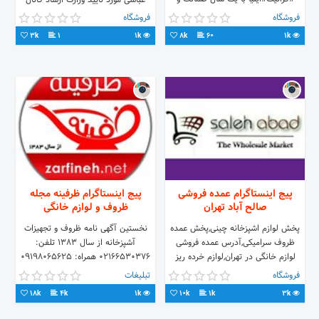
عباسی مورد تایید وزارت ارشاد کانال
مجوز بهداشت شماره تماس جهت
تلگرام : a_m_gallery@
فروشگاه
فروشگاه
سفارش09126961142 سرویس رایگان
3k
1
1k
8k
60
1k
برای 10عدد به بالا
پیج اینستاگرام عمده فروشی
پیج اینستاگرام ظرفینه مجله
صالح آباد تهران
ظروف و لوازم خانگی
پخش لوازم اشپزخانه چینی,پخش عمده
نخستین آگهی نامه ظروف و تجهیزات
ظروف سرامیکی,آدرس عمده فروشی
آشپزخانه از سال ۱۳۸۳ تلفن:
لوازم خانگی در تهران,لوازم خرده ریز
۰۲۱۶۶۵۳۰۳۷۶ همراه: ۰۹۱۹۸۰۶۵۶۲۵
آشپزخانه,پخش لوازم آشپزخانه,عمده
www.zarfineh.net آگهی نامه تلگرامی
فروشگاه
تبلیغات
فروشی ظروف سرامیکی,فروش عمده
ظرفینه ⬇ ⬇ ⬇ ⬇ ⬇
18k
4k
1k
10k
1k
3k
لوازم دکوری,لیست عمده فروشان لوازم
خانگی