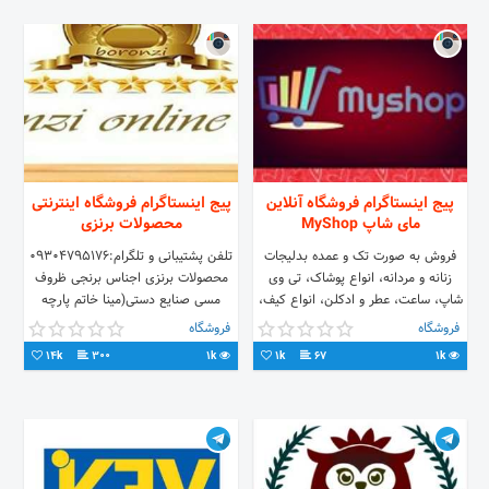
پیج اینستاگرام فروشگاه آنلاین
پیج اینستاگرام فروشگاه اینترنتی
مای شاپ MyShop
محصولات برنزی
فروش به صورت تک و عمده بدلیجات
تلفن پشتیبانی و تلگرام:۰۹۳۰۴۷۹۵۱۷۶
زنانه و مردانه، انواع پوشاک، تی وی
محصولات برنزی اجناس برنجی ظروف
شاپ، ساعت، عطر و ادکلن، انواع کیف،
مسی صنایع دستی(مینا خاتم پارچه
عینک آفتابی، لوازم خانگی و... ارسال به
قلمکار) قابلمه مسی میوه خوری برنزی
فروشگاه
فروشگاه
تمام نقاط ایران.
سماور برنجی ظروف برنجی تزیینات
14k
300
1k
1k
67
1k
داخلی منزل