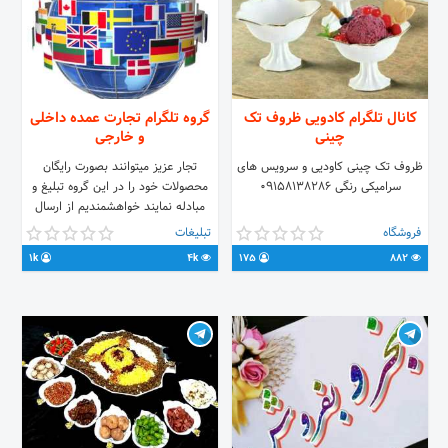
کانال تلگرام کادویی ظروف تک
گروه تلگرام تجارت عمده داخلی
چینی
و خارجی
ظروف تک چینی کاودیی و سرویس های
تجار عزیز میتوانند بصورت رایگان
سرامیکی رنگی ۰۹۱۵۸۱۳۸۲۸۶
محصولات خود را در این گروه تبلیغ و
مبادله نمایند خواهشمندیم از ارسال
مطالب بی ربط و خارج از عنوان پرهیز
فروشگاه
تبلیغات
نمایید
1k
4k
175
882