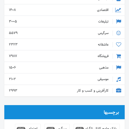
اقتصادی
1408
تبلیغات
3005
سرگرمی
5579
عاشقانه
2323
فروشگاه
7987
مذهبی
1506
موسیقی
2102
کارآفرینی و کسب و کار
2993
برچسبها
بانک جامع کانال تلگرام
سرگرمی
اجتماعی
9494
10164
16041