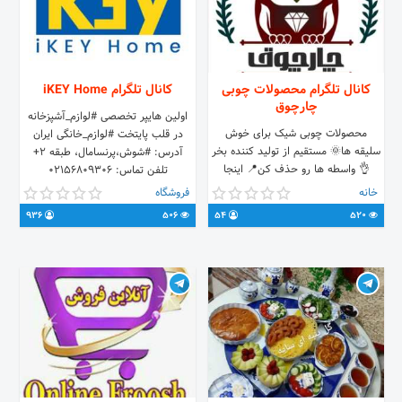
کانال تلگرام محصولات چوبی
کانال تلگرام iKEY Home
چارچوق
اولین هایپر تخصصی #لوازم_آشپزخانه
محصولات چوبی شیک برای خوش
در قلب پايتخت #لوازم_خانگی ایران
سلیقه ها🌞 مستقیم از تولید کننده بخر
آدرس: #شوش،پرنسامال، طبقه ۲+
👌 واسطه ها رو حذف کن📍 اینجا
تلفن تماس: ۰۲۱۵۶۸۰۹۳۰۶
محصولات چوبی با عشق تولید میشن❤️
۰۲۱۵۶۸۰۹۳۰۷ برای مشاوره:
خانه
فروشگاه
🪵 ضمانت بازگشت كالا 🌀 برای
@iKEY_Home
936
506
54
520
سفارش و موجودی با ادمين در ارتباط
باش 🙏👇 🆔 @CMO_B2C
http://www.4choogh.com