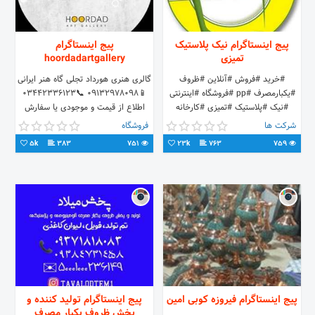
پیج اینستاگرام نیک پلاستیک
پیج اینستاگرام
تمیزی
hoordadartgallery
#خرید #فروش #آنلاین #ظروف
گالری هنری هورداد تجلی گاه هنر ایرانی
#یکبارمصرف #pp #فروشگاه #اینترنتی
📱09132978098 📞03442336123
#نیک #پلاستیک #تمیزی #کارخانه
اطلاع از قیمت و موجودی یا سفارش
#تولیدکننده #پخش #محصولات #قیمت
آنلاین دایرکت #دستساز #ایرانی
شرکت ها
فروشگاه
#بازار #تهران
#سرامیک #سفال #چوب #مس
5k
383
751
23k
763
759
T.me/nikplastictamizico
پیج اینستاگرام فیروزه کوبی امین
پیج اینستاگرام تولید کننده و
پخش ظروف یکبار مصرف