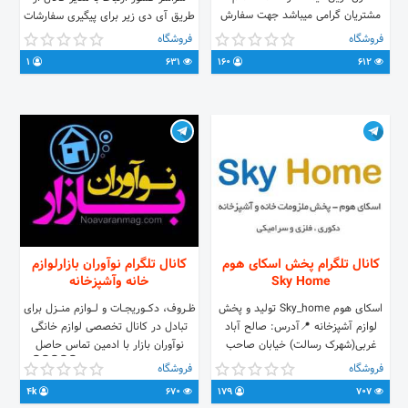
مشتریان گرامی میباشد جهت سفارش
طریق آی دی زیر برای پیگیری سفارشات
کالا و ارسال اجناس به ایدی زیر پیام
تماس پاسخ داده نمی شود فقط پیام
فروشگاه
فروشگاه
بدین @sofal_saray_azhwan1 شماره
بزارید پیگیری میشه @Khanelu
1
631
160
612
تماس 09108710820
کانال تلگرام پخش اسکای هوم
کانال تلگرام نوآوران بازارلوازم
Sky Home
خانه وآشپزخانه
اسکای هوم Sky_home تولید و پخش
ظـــروف، دكــــوريجـــات و لــــوازم منــــزل براى
لوازم آشپزخانه 📍آدرس: صالح آباد
تبادل در كانال تخصصى لوازم خانگى
غربی(شهرک رسالت) خیابان صاحب
نوآوران بازار با ادمين تماس حاصل
الزمان پلاک ۸۳ ارتباط با ما :
فرماييد. 02155357708 👇👇👇👇👇
فروشگاه
فروشگاه
@Bivaseteha 👆👆👆👆👆
☎️021_55517484 📞 09195635382
4k
670
179
707
09109019133 ادمین: @Sky_Homee
p://www.instagram.com/noavaranbazar