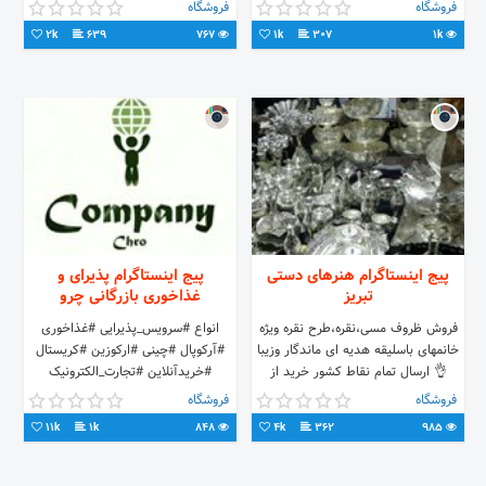
شوش خ صابونیان پاساژایرانیان ط مثبت
فروشگاه
فروشگاه
یک پ52
2k
639
767
1k
307
1k
پیج اینستاگرام هنرهای دستی
پیج اینستاگرام پذیرای و
تبریز
غذاخوری بازرگانی چرو
فروش ظروف مسی،نقره،طرح نقره ویژه
انواع #سرویس_پذیرایی #غذاخوری
خانمهای باسلیقه هدیه ای ماندگار وزیبا
#آرکوپال #چینی #ارکوزین #کریستال
👌 ارسال تمام نقاط کشور خرید از
#خریدآنلاین #تجارت_الکترونیک
اپلیکیشن تبریز ایران پیغام به دایرکت
#companychro
فروشگاه
فروشگاه
09146949407
#شرکت_بازرگانی_تجاری_چرو 0918-212-
11k
1k
848
4k
362
985
2888