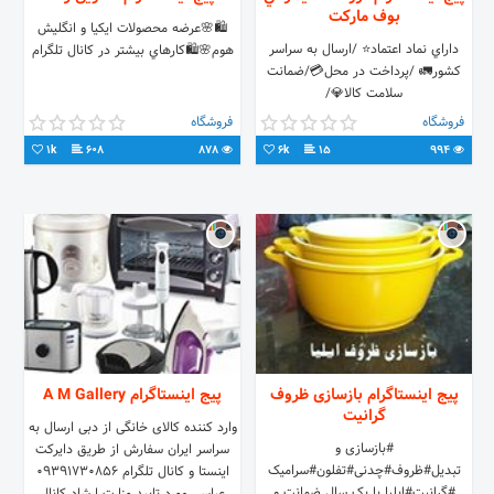
بوف ماركت
🛍🌸عرضه محصولات ايكيا و انگليش
داراي نماد اعتماد⭐️ /ارسال به سراسر
هوم🌸🛍كارهاي بيشتر در كانال تلگرام
كشور🚛 /پرداخت در محل💳/ضمانت
سلامت كالا💎/
فروشگاه
فروشگاه
1k
608
878
6k
15
994
پیج اینستاگرام بازسازی ظروف
پیج اینستاگرام A M Gallery
گرانیت
وارد کننده کالای خانگی از دبی ارسال به
#بازسازی و
سراسر ایران سفارش از طریق دایرکت
تبدیل#ظروف#چدنی#تفلون#سرامیک
اینستا و کانال تلگرام 09391730856
#گرانیت#ایلیا با یک سال ضمانت و