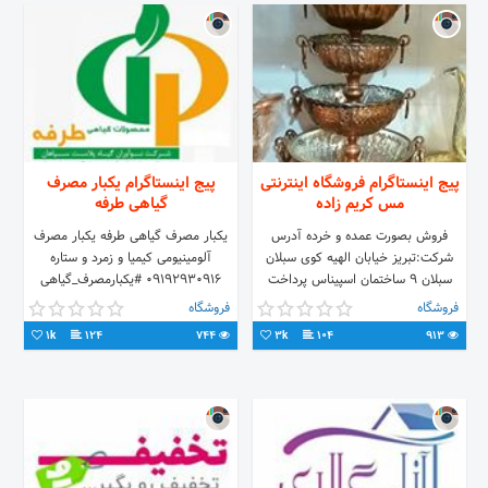
پیج اینستاگرام فروشگاه اینترنتی
پیج اینستاگرام یکبار مصرف
مس کریم زاده
گیاهی طرفه
فروش بصورت عمده و خرده آدرس
یکبار مصرف گیاهی طرفه یکبار مصرف
شرکت:تبریز خیابان الهیه کوی سبلان
آلومینیومی کیمیا و زمرد و ستاره
سبلان ۹ ساختمان اسپیناس پرداخت
09192930916 #یکبارمصرف_گیاهی
درب منزل ارسال به سراسر کشور شماره
#یکبارمصرف #کیمیابست #طرفه #قم
فروشگاه
فروشگاه
سفارش ۰۹۲۱۴۰۴۷۸۷۰
#یکبارمصرف_آلومینیومی
1k
124
744
3k
104
913