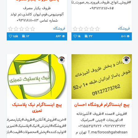
#فروش_انواع_ظروف_فیروزه_به_صورت_تک_و_عمده
ظروف یکبار مصرف
#09372128606
آلومینیومی،فوم،لیوان کاغذی،تم تولد
شماره تماس ۰۹۳۷۱۸۱۸۰۸۳
۰۹۳۸۴۷۳۱۴۵۸ سامانه پیامکی
فروشگاه
فروشگاه
۵۰۰۰۱۰۰۰۲۳۶۱۴۹ «این پیج توسط
15k
12
862
1k
22
801
ادمین اداره میگردد»
پیج اینستاگرام فروشگاه احسان
پیج اینستاگرام نیک پلاستیک
تمیزی
#فروش #عمده #ظروف #آشپزخانه
#خرید#فروش#آنلاین#ظروف#یکبار
#دکوریجات #چینی #سرامیک
#فروشگاه#اینترنتی#نیک#پلاستیک#تمیزی#کارخ
09127273762 02155359726
#تولیدکننده#پخش#محصولات#قیمت#بازار#ته
T.me/forooshgahehsan تهران م