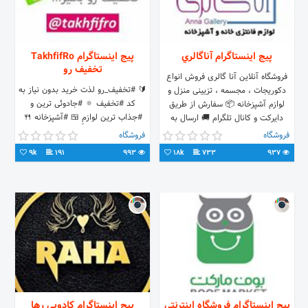
پیج اینستاگرام آناگالري
پیج اینستاگرام TakhfifRo
تخفیف رو
فروشگاه آنلاین آنا گالری فروش انواع
🔰 #تخفیف_رو لذت خرید بدون نیاز به
دکوریجات ، مجسمه ، تزیینی منزل و
کد #تخفیف 🔅 #جادوئی ترین و
لوازم آشپزخانه 📦 سفارش از طریق
#جذاب ترین لوازمِ 🍱 #آشپزخانه 🍴
دایرکت و کانال تلگرام 🚚 ارسال به
#جهیزیه 📺 #تیوی 🏮 #دکوری 🎢
سراسر کشور 📌رشت خيابان حافظ
فروشگاه
فروشگاه
#شلف 👇 #تلگرام ما 👈
(پاركشهر) جنب رستوران KFC 📞تلفن :
9k
191
993
18k
733
937
٣٣٣٢١٧٣٢
پیج اینستاگرام فروشگاه اينترنتي
پیج اینستاگرام کادویی رها