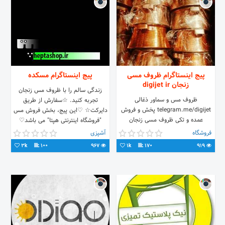
پیج اینستاگرام ظروف مسی
پیج اینستاگرام مسکده
زنجان digijet ir
زندگی سالم را با ظروف مس زنجان
ظروف مس و سماور ذغالی
تجربه کنید. ☆سفارش از طریق
telegram.me/digijet پخش و فروش
دایرکت☆ ♡این پیج، بخش فروش مس
عمده و تکی ظروف مسی زنجان
"فروشگاه اینترنتی هپتا" می باشد♡
09104152307 ظروف مسی اصفهان
https://heptashop.ir
فروشگاه
آشپزی
دیجی جت digijet.ir
3k
100
967
1k
170
919
zorofemesizanjan