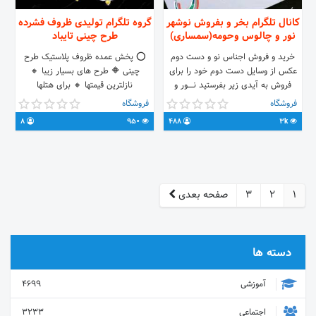
کانال تلگرام بخر و بفروش نوشهر
گروه تلگرام تولیدی ظروف فشرده
نور و چالوس وحومه(سمساری)
طرح چینی تایباد
خرید و فروش اجناس نو و دست دوم
⭕ پخش عمده ظروف پلاستیک طرح
عکس از وسایل دست دوم خود را برای
چینی 🔶 طرح های بسیار زیبا 🔸
فروش به آیدی زیر بفرستید نــــــــور و
نازلترین قیمتها 🔸 برای هتلها
نوشهـــــــر و چالوس و حومــــــــــه و غیـــــره....
.me/joinchat/FD09GxeSzWDQzYfxfpmlMA
فروشگاه
فروشگاه
😊👌 برای فروش لباس ترجیحا لباس نو
کانال ما @zorofeffeshorde 📱ایدی
8
950
488
3k
یا در حد نو باشد 😉 @mmm_honar
خرید👇👇 @A_yask
1
2
3
صفحه بعدی
دسته ها
آموزشی
4699
اجتماعی
3233