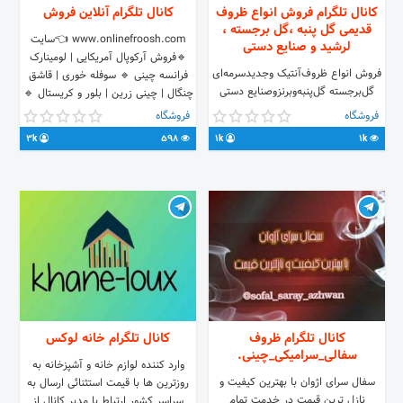
کانال تلگرام فروش انواع ظروف
کانال تلگرام آنلاین فروش
قدیمی گل پنبه ،گل برجسته ،
www.onlinefroosh.com 👈سایت
لرشید و صنایع دستی
🔹️فروش آرکوپال آمریکایی | لومینارک
فروش انواع ظروف‌آنتیک وجدیدسرمه‌ای
فرانسه چینی 🔹️ سوفله خوری | قاشق
‌‌‌گل‌برجسته‌‌ گل‌پنبه‌وبرنزوصنایع دستی‌
چنگال | چینی زرین | بلور و کریستال 🔹️
➖➖➖➖➖➖➖➖➖➖➖➖➖➖
با بهترین کیفیت و کمترین قیمت 🔹️
فروشگاه
فروشگاه
به‌صورت‌نقد‌واقساط 📱۰۹۳۰۳۷۳۶۶۲۷
تهران و کرج ارسال درب منزل پرداخت
3k
598
1k
1k
📱۰۹۰۳۰۳۰۹۷۷۳
پس از تحویل کالا 🔹️ ارسال به کلیه
➖➖➖➖➖➖➖➖➖➖➖➖➖➖ ارتباط با
نقاط کشور
ادمین @mina_sayeee پیچ اینستاگرام
instagram.com/golpanbeiye_saye
➖➖➖➖➖➖➖➖➖➖➖➖➖➖
کانال تلگرام ظروف
کانال تلگرام خانه لوکس
سفالی_سرامیکی_چینی.
وارد کننده لوازم خانه و آشپزخانه به
سفال سرای اژوان با بهترین کیفیت و
روزترین ها با قیمت استثنائی ارسال به
نازل ترین قیمت در خدمت تمام
سراسر کشور ارتباط با مدیر کانال از