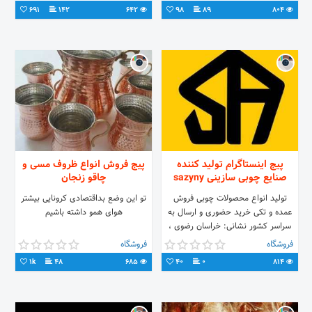
ادکلن،دستگاه،اسانس ارتباط درواتساپ
691
142
642
98
89
804
👇👇 09123038001 02133682225
پیج اینستاگرام تولید کننده
پیج فروش انواع ظروف مسی و
صنایع چوبی سازینی sazyny
چاقو زنجان
تولید انواع محصولات چوبی فروش
تو این وضع بداقتصادی کرونایی بیشتر
عمده و تکی خرید حضوری و ارسال به
هوای همو داشته باشیم
سراسر کشور نشانی: خراسان رضوی ،
سبزوار ، خیابان بسیج ، فروشگاه سازینی
فروشگاه
فروشگاه
امور مشتریان: 05144444411
1k
48
685
40
0
814