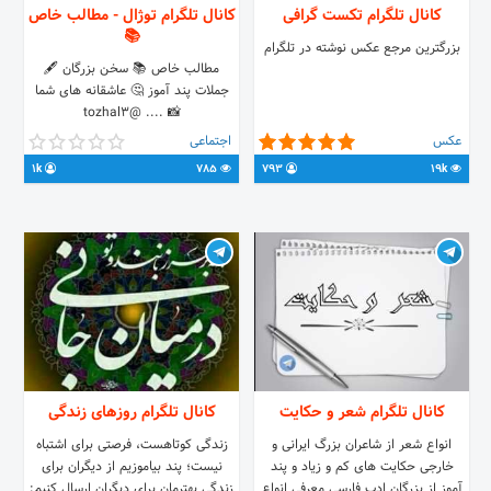
کانال تلگرام تکست گرافی
کانال تلگرام توژال - مطالب خاص
📚
بزرگترین مرجع عکس نوشته در تلگرام
مطالب خاص 📚 سخن بزرگان 🖋️
جملات پند آموز 🤔 عاشقانه های شما
📸 .... @tozhal3
عکس
اجتماعی
1k
785
793
19k
کانال تلگرام شعر و حکایت
کانال تلگرام روزهای زندگی
انواع شعر از شاعران بزرگ ایرانی و
زندگی کوتاهست، فرصتی برای اشتباه
خارجی حکایت های کم و زیاد و پند
نیست؛ پند بیاموزیم از دیگران برای
آموز از بزرگان ادب فارسی معرفی انواع
زندگی بهترمان برای دیگران ارسال کنیم: