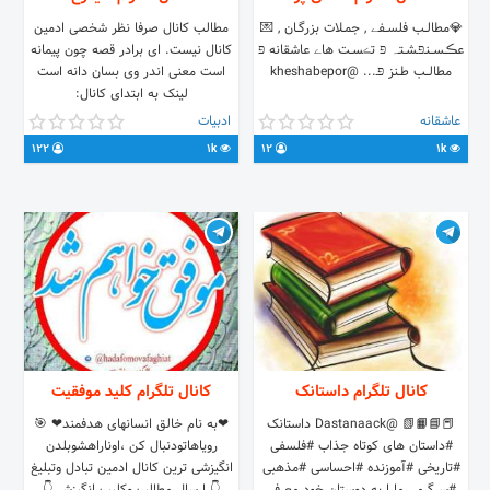
💎مطالــب فلســفے , جمــلات بزرگــان , 💌
مطالب کانال صرفا نظر شخصی ادمین
عڪــســـنـפּـشــتـہ פּ تڪســت هاے عاشقانه פּ
کانال نیست. ای برادر قصه چون پیمانه
مطالـــب طــنز פּـ... @kheshabepor
است معنی اندر وی بسان دانه است
لینک به ابتدای کانال:
https://t.me/Ciimorgh/1 پیام به
عاشقانه
ادبیات
ادمین: @Anttman خلاصه منطق الطیر
122
1k
12
1k
عطار به زبان فارسی و انگلیسی:
@MasterpieceOfAttar @AttarBirds
شعر، پند و ادب فارسی
کانال تلگرام داستانک
کانال تلگرام کلید موفقیت
📕📘📙📗 @Dastanaack داستانک
❤به نام خالق انسانهای هدفمند❤ 🎯
#داستان های کوتاه جذاب #فلسفی
رویاهاتودنبال کن ،اوناراهشوبلدن
#تاریخی #آموزنده #احساسی #مذهبی
انگیزشی ترین کانال ادمین تبادل وتبلیغ