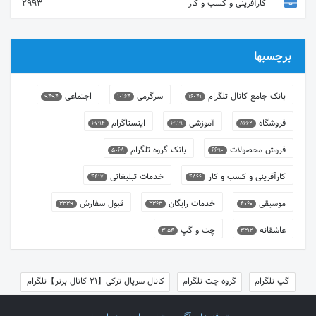
کارآفرینی و کسب و کار
2993
برچسبها
بانک جامع کانال تلگرام
سرگرمی
اجتماعی
9494
10164
16041
فروشگاه
آموزشی
اینستاگرام
6794
6919
8662
فروش محصولات
بانک گروه تلگرام
5068
6690
کارآفرینی و کسب و کار
خدمات تبلیغاتی
4417
4866
موسیقی
خدمات رایگان
قبول سفارش
3339
3363
4060
عاشقانه
چت و گپ
3154
3312
گپ تلگرام
گروه چت تلگرام
کانال سریال ترکی【21 کانال برتر】تلگرام