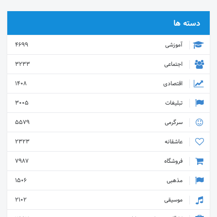
دسته ها
آموزشی
4699
اجتماعی
3233
اقتصادی
1408
تبلیغات
3005
سرگرمی
5579
عاشقانه
2323
فروشگاه
7987
مذهبی
1506
موسیقی
2102