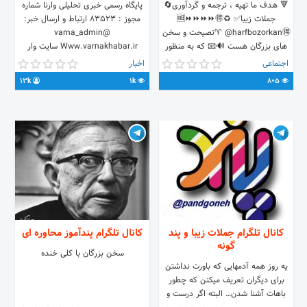
‌‌🔻 هدف ما تهیه ، ترجمه و گردآوری🔄
پایگاه رسمی خبری تحلیلی وارنا شماره
جملات زیبا✅ ♻🆓⏩⏩⏩⏩🉐
مجوز : ۸۳۵۲۳ ارتباط و ارسال خبر:
@harfbozorkan🉐 ♈نصیحت و سخن
@varna_admin
های بزرگان هست 🔊📧‌ که به منظور
Www.varnakhabar.ir سایت وار
روشد و هدف جامعه هست.♻ با ما
🔴لینک کانال 👇
اجتماعی
اخبار
همراه باشید. 📶 ⚡@harfbozorkan⚡
me/joinchat/AAAAAEJfEG4We3zuiudpDA
13k
1k
805
@varna_tabligh
کانال تلگرام جملات زیبا و پند
کانال تلگرام پندآموز محاوره ای
گونه
سخن بزرگان با کلی خنده
يه روز همه آدمهايى كه باورت نداشتن
براى ديگران تعريف ميكنن كه چطور
باهات آشنا شدن… البته اگر درست و