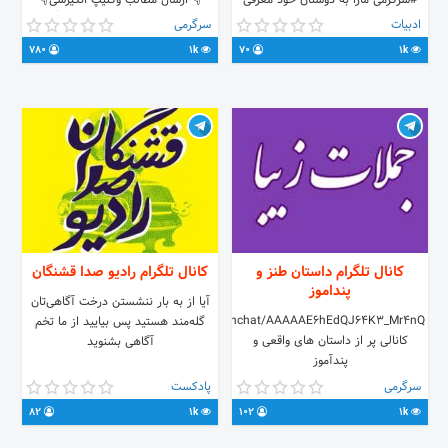
#سرگرمی مارا به دوستان خود معرفی
👇 ارسال مطالب وکلیپ انگیزشی👇
کنید 📕📘📙📗 @Dastanaack
@movafaghiaty لینک کانال👇 🌠
ادبیات
سرگرمی
780
1k
70
1k
کانال تلگرام داستان طنز و
کانال تلگرام رادیو صدا قشنگان
پنداموز
آیا از به بار ننشستن درخت آگاهی‌تان
https://t.me/joinchat/AAAAAE6hEdQJ64K3_Mr4nQ
گله‌مند هستید پس بیایید از ما تخم
کانالی پر از داستان های واقعی و
آگاهی بشنوید
پندآموز
سرگرمی
پادکست
82
1k
102
1k