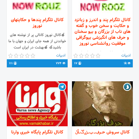
کانال تلگرام پند و اندرز و زبانزد
کانال تلگرام پندها و حکایتهای
و حکایت و سخن خوب و گفته
نوروز
های ناب از بزرگان و بیو سخنان
🍎کانال نوروز کانالی پر از نوشته های
و حرف های انگیزشی بیوگرافی
خواندنی از همه جای ایران و جهان.با ما
موفقیت روانشناسی نوروز
باشید🍏 🍎بهشت در ایران است
پندو اندرز حکایت زبانزد سخنان ناب در
بهشتش کنیم @soheylnazari
ادبیات
ادبیات
کانال نوروز با اشتراکگذاری پستهای ما
111
774
17
1k
در کانالها و گروه های دیگه به ما
پشتگرمی میدهید دوستانتان را دعوت
کنید سرپرست: @zorvany سرپرست:
@zorvany
کانال سروش حــرڣــ ݕـــݫږڴــأݩ
کانال تلگرام پایگاه خبری وارنا