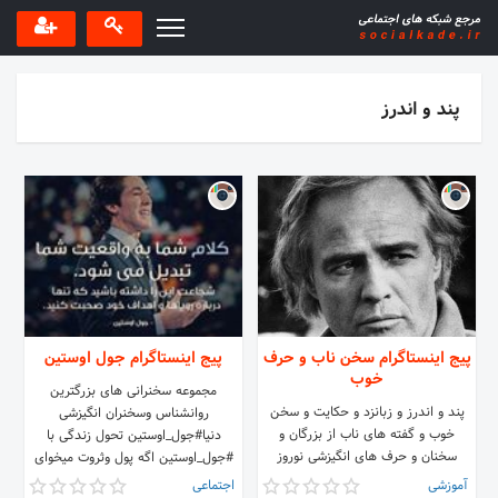
پند و اندرز
پیج اینستاگرام سخن ناب و حرف
پیج اینستاگرام جول اوستین
خوب
مجموعه سخنرانی های بزرگترین
پند و اندرز و زبانزد و حکایت و سخن
روانشناس وسخنران انگیزشی
خوب و گفته های ناب از بزرگان و
دنیا#جول_اوستین تحول زندگی با
سخنان و حرف های انگیزشی نوروز
#جول_اوستین اگه پول وثروت میخوای
تلگرام ما: @Nowrooz
اگه آرامش میخوای ... پس فالو کن
آموزشی
اجتماعی