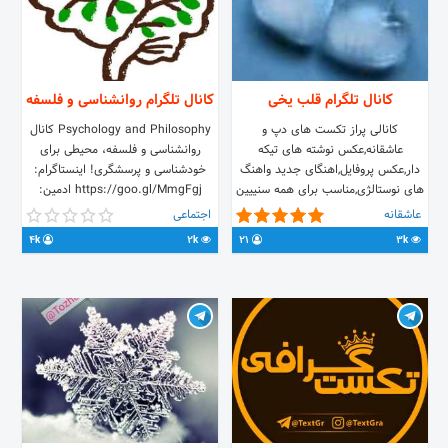
کانال تلگرام قلب یخی
کانال تلگرام روانشناسی و فلسفه
کانالی پراز تکست های دپ و
Psychology and Philosophy کانال
عاشقانه,عکس نوشته های تیکه
روانشناسی و فلسفه، محیطی برای
دار,عکس پروفایل,اهنگای جدید واهنگ
خودشناسی و پرسشگری! اینستاگرام:
های نوستالژی,مناسب برای همه سنییین
https://goo.gl/MmgFgj ادمین:
@behroozhtt
عاشقانه
اجتماعی
4k
2k
21
3k