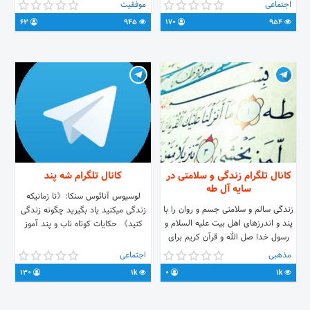
حساب شده پیش بری
اجتماعی
موفقیت
63
945
170
954
کانال تلگرام زندگی و سلامتی در
کانال تلگرام شه پند
سایه آل طه
لوسیوس آنائوس سنکا:《تا زمانیکه
زندگی سالم و سلامتی جسم و روان را با
زندگی میکنید یاد بگیرید چگونه زندگی
پند و اندرزهای اهل بیت علیه السلام و
کنید》 حکایات کوتاه ناب و پند آموز
رسول خدا صل الله و قرآن کریم برای
خود رقم بزنید
مذهبی
اجتماعی
130
1k
0
1k