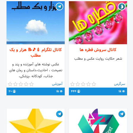
کانال سروش قطره ها
کانال تلگرام 💉🎵📝 هزار و یک
مطلب
شعر حکایت روایت عکس و مطلب
عکس نوشته های آموزنده و پند و
نصیحت ، احادیث،داستان و رمان های
جذاب، کودکانه ،پزشکی،
خلاقیت،مذهبی،هوش سنجی،موسیقی،
سرگرمی
آموزشی
فیلم ارتباط با مدیریت کانال:
20
1k
444
1k
@thinker_brain