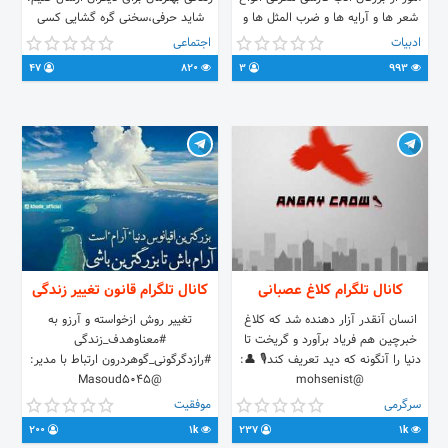
شعر ها و آرایه ها و ضرب المثل ها و
شاید حرفی،سخنی گره گشایی کسی
....
باشد. درود بی پایان . . ارتباط با ادمین
ادبیات
اجتماعی
@Pand_admin
47
820
3
993
کانال تلگرام کلاغ عصبانی
کانال تلگرام قانون تغییر زندگی
انسان آنقدر آزار دهنده شد که کلاغ
تغییر روش ازخواسته و آرزو به
خبرچین هم فریاد برآورد و گریخت تا
#معناوهدف_زندگی
دنیا را آنگونه که دید تعریف کند🎙 👤:
#رازدگرگونی_گوهردرون ارتباط با مدیر:
@Masoud5045
@mohsenist
سرگرمی
موفقیت
200
1k
237
1k