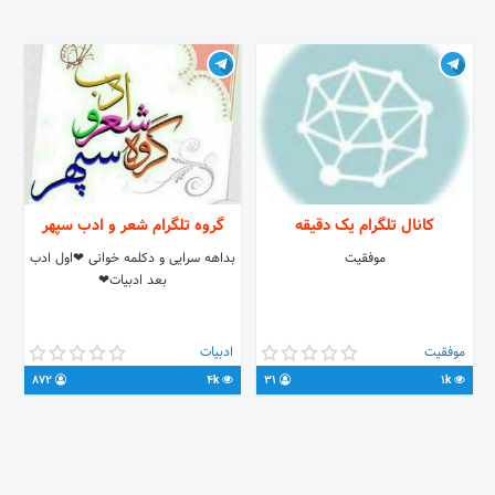
کانال تلگرام یک دقیقه
گروه تلگرام شعر و ادب سپهر
موفقیت
بداهه سرایی و دکلمه خوانی ❤اول ادب
بعد ادبیات❤
موفقیت
ادبیات
872
4k
31
1k