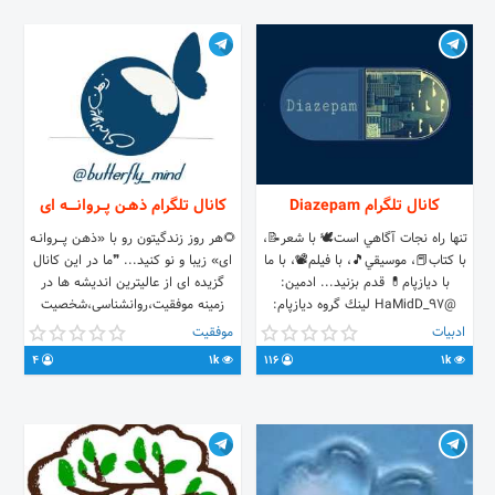
کانال تلگرام Diazepam
کانال تلگرام ذهـن پــروانــــه ای
تنها راه نجات آگاهي است🕊 با شعر📝،
🌻هر روز زندگیتون رو با «ذهن پـــــروانــه
با كتاب📕، موسيقي🎵، با فيلم📽، با ما
ای» زیبا و نو کنید... ❞ما در این کانال
با ديازپام💊 قدم بزنيد... ادمين:
گزیده ای از عالیترین اندیشه ها در
@HaMidD_97 لينك گروه ديازپام:
زمینه موفقیت،روانشناسی،شخصیت
https://t.me/joinchat/CN3OEUNRiAnzeRQei6QD8A
شناسی، تفکرمثبت،خانواده، رشد
ادبیات
موفقیت
شخصی و حرفه ای و فایل های صوتی و
4
1k
116
1k
کلیپ های انگیزشی و.... ارائه کرده ایم
تا با بهره جستن از آنها در مسیر تغییر
مثبت به حرکت درآیید.❝