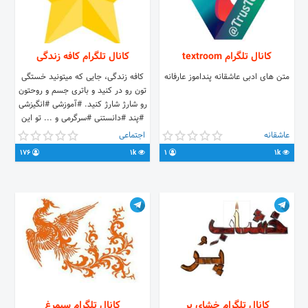
کانال تلگرام textroom
کانال تلگرام کافه زندگی
متن های ادبی عاشقانه پنداموز عارفانه
کافه زندگی، جایی که میتونید خستگی
تون رو در کنید و باتری جسم و روحتون
رو شارژ شارژ کنید. #آموزشی #انگیزشی
#پند #دانستنی #سرگرمی و ... تو این
کانال سعی کردیم با تفکیک کامل پستها
عاشقانه
اجتماعی
با هشتگ، دنبال کردن مطالب رو راحت
176
1k
1
1k
کنیم.
کانال تلگرام خشای پر
کانال تلگرام سیمرغ