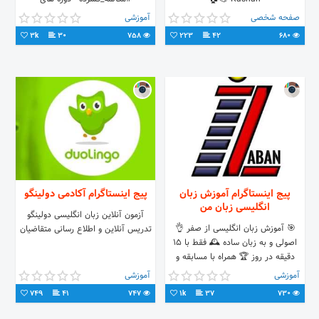
#چینی_تجاری - دوره های
صفحه شخصی
آموزشی
#آمادگی_آزمون -
3k
30
758
223
42
680
پیج اینستاگرام آموزش زبان
پیج اینستاگرام آکادمی دولینگو
انگلیسی زبان من
آزمون آنلاین زبان انگلیسی دولینگو
🎯 آموزش زبان انگلیسی از صفر 👌
تدریس آنلاین و اطلاع رسانی متقاضیان
اصولی و به زبان ساده 🕰️ فقط با 15
دقیقه در روز 🏆 همراه با مسابقه و
جایزه
آموزشی
آموزشی
749
41
747
1k
37
730