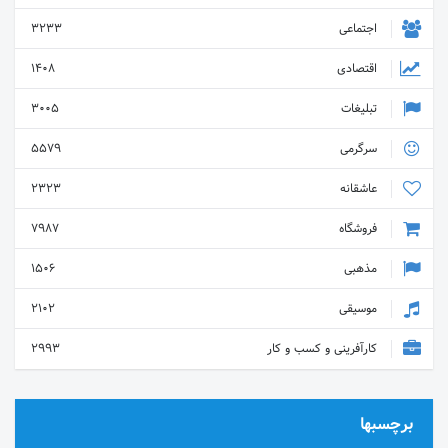
پرتغال و دیگر کشورهای پرتغالی زبان •
اجتماعی
3233
استاد : علی نعمتیان
اقتصادی
1408
تبلیغات
3005
سرگرمی
5579
عاشقانه
2323
فروشگاه
7987
مذهبی
1506
موسیقی
2102
کارآفرینی و کسب و کار
2993
برچسبها