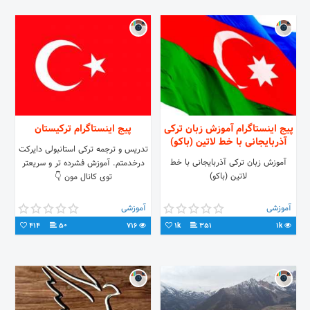
پیج اینستاگرام آموزش زبان ترکی
پیج اینستاگرام ترکیستان
آذربایجانی با خط لاتین (باکو)
تدریس و ترجمه ترکی استانبولی دایرکت
آموزش زبان ترکی آذربایجانی با خط
درخدمتم. آموزش فشرده تر و سریعتر
لاتین (باکو)
توی کانال مون 👇
آموزشی
آموزشی
414
50
716
1k
351
1k