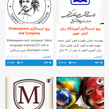
پیج اینستاگرام آموزشگاه زبان
پیج اینستاگرام Shakespeare
کیش جهرم
and Company
موسسه دولتی علوم و فنون کیش شعبه
Shakespeare and company Tabriz
جهرم علوم و فنون کیش اولین مرکز
language institute🇬🇧 Life is
زبان آموزی کشور با بیش از 30 سال
short,learn more تبریز،سربالایی
فعالیت و بیش از 160 شعبه
ولیعصر،جنب مهدکودک اردیبهشت
آموزشی
آموزشی
موسسه آموزشی راشین 04133690291
12k
62
844
308
127
942