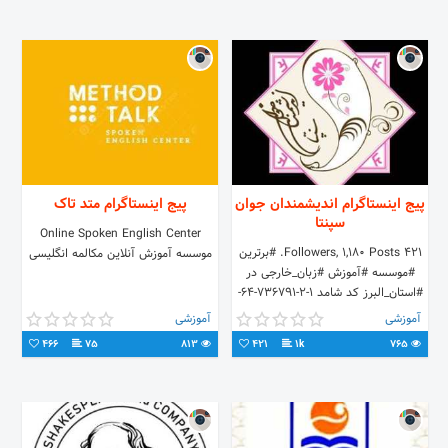
پیج اینستاگرام اندیشمندان جوان
پیج اینستاگرام متد تاک
سپنتا
Online Spoken English Center
421 Followers, 1,180 Posts. #برترین
موسسه آموزش آنلاین مکالمه انگلیسی
#موسسه #آموزش #زبان_خارجی در
#استان_البرز کد شامد 1-2-736791-64-
0-8
آموزشی
آموزشی
466
75
813
421
1k
765