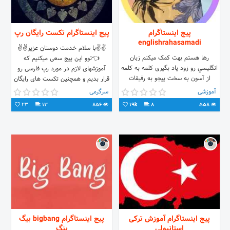
پیج اینستاگرام
پیج اینستاگرام تکست رایگان رپ
englishrahasamadi
✌✌با سلام خدمت دوستان عزیز✌✌
رها هستم بهت کمک میکنم زبان
👈توو این پیج سعی میکنیم که
انگليسي رو زود یاد بگیری کلمه به کلمه
آموزشهای لازم در مورد رپ فارسی رو
از آسون به سخت پیجو به رفیقات
قرار بدیم و همچنین تکست های رایگان
معرفی کن @englishrahasamadi
😉😉 👈مارو دنبال کنید 🤗🤗
آموزشی
سرگرمی
دوستتون دارم😘
23
13
856
19k
8
558
پیج اینستاگرام آموزش ترکی
پیج اینستاگرام bigbang بیگ
استانبولی
بنگ