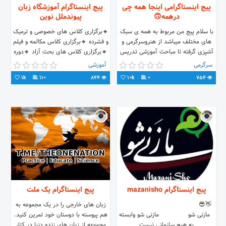
پیج اینستاگرامی اینجا همه چی
پیج اینستاگرام آموزشگاه زبان
درهمه🙃
پیوندملل نوین
با سلام پیج من مربوط به همه ی سبک
🔸️برگزاری کلاس های خصوصی و ترمیک
های مختلف میباشد از هنروسرگرمی و
و فشرده 🔸️برگزاری کلاس مکالمه و فیلم
آشپزی گرفته تا مباحث آموزشی تدریس
🔸️برگزاری کلاس های بحث آزاد 🔸️دوره
زبان های خارجه و نواختن موزیک با
های IELTS و TTC و FCE
سرگرمی
آموزشی
سنتور و تمبک،موزیک ویدیو های هیپ
44568903,44539290☎
1k
110
844
10k
0
754
هاپ و رقص های متفاوت رو هم
میتونین ببینین.. ب پیجم بیاین پشیمون
نمیشین.✌🏻💙
پیج اینستاگرام mazanisho
پیج اینستاگرام یک ملت
⠀⠀⠀⠀⠀⠀⠀⠀⠀⠀⠀⠀⠀⠀⠀⠀⠀😎👋
زبان های خارجی را در یک مجموعه به
⠀مازنی شو ⠀⠀⠀⠀⠀⠀مازنی شو وابسته
هم پیوسته با دوستان خود تمرین کنید.
به هیچ سازمانی نیست
مجموعه از زبان های زنده دنیا در کنار