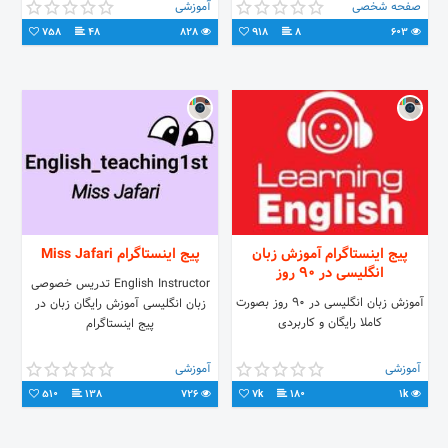
صفحه شخصی
آموزشی
758
48
828
918
8
603
پیج اینستاگرام آموزش زبان
پیج اینستاگرام Miss Jafari
انگلیسی در 90 روز
English Instructor تدریس خصوصی
آموزش زبان انگلیسی در 90 روز بصورت
زبان انگلیسی آموزش رایگان زبان در
کاملا رایگان و کاربردی
پیج اینستاگرام
آموزشی
آموزشی
510
138
726
7k
180
1k