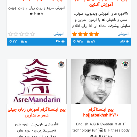
آموزش آنلاین
آموزش سریع و روان زبان با زبان جویان
📚دوره های آموزشی ویدیویی، صوتی،
👩‍🎓👨‍🎓
متنی و تلفیقی 📊 با آزمون، تمرین و
نمایش پیشرفت لحظه ای 📖 برای اطلاع
از شرایط همکاری وارد سایت شوید
آموزشی
آموزشی
#آموزش_مجازی #آموزش_ویدیویی
23
5
670
938
57
816
پیج اینستاگرام
پیج اینستاگرام آموزش زبان چینی
hojjatbakhshi2710
عصر ماندارین
English A.G.R Sweden 👨‍🎓 IT
#آموزش_زبان_چینی دوره های
technology (uni)💻📄 Fitness body
#چینی_کاربردی - دوره های
💪 Kashan🏠
#مکالمه_فشرده - دوره های