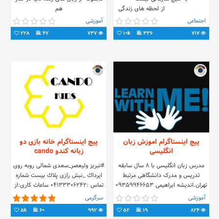
⠀⠀⠀⠀⠀⠀⠀⠀⠀از لحظه های زندگی
هم
لذت ببرید 🤗 𝗠𝗔𝗭𝗔𝗡𝗜𝗦𝗛𝗢
اجتماعی
آموزشی
228
47
737
10k
336
717
پیج اینستاگرام اموزش زبان
پیج اینستاگرام خانه بازى دو
انگلیسی
زبانه كندو cando
مدرس زبان انگلیسی با ۸ سال سابقه
#تبريز وليعصر_سعدى شمالى روبه روى
تدریس و مدرک دانشگاهی مرتبط
ايرداك _نبش رازى پلاك بيست شماره
تهران.اندیشه ابراهیمی ۰۹۳۵۹۹۴۶۶۵۳
تماس :04133306242 ساعات كارى:از
٧ صبح الى٢١ شب مدير و مؤسس
آموزشی
سرگرمی
:مهتاب رجبى
5k
60
992
52
19
824