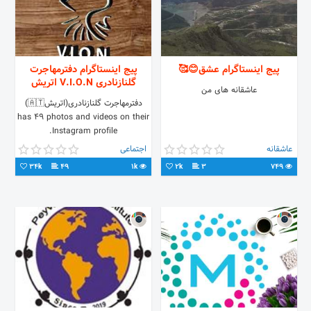
پیج اینستاگرام عشق😊🥰
پیج اینستاگرام دفترمهاجرت
گلنازنادری V.I.O.N اتریش
عاشقانه های من
دفترمهاجرت گلنازنادری(اتریش🇦🇹)
has 49 photos and videos on their
Instagram profile.
عاشقانه
اجتماعی
34k
49
1k
2k
3
749