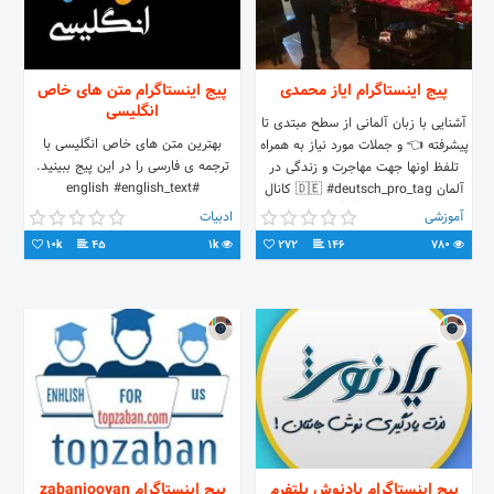
پیج اینستاگرام ایاز محمدی
پیج اینستاگرام متن های خاص
انگلیسی
آشنایی با زبان آلمانی از سطح مبتدی تا
بهترین متن های خاص انگلیسی با
پیشرفته 👈 و جملات مورد نیاز به همراه
ترجمه ی فارسی را در این پیج ببینید.
تلفظ اونها جهت مهاجرت و زندگی در
#english #english_text
آلمان 🇩🇪 #deutsch_pro_tag کانال
#english_learner #متن_خاص
تلگرام👇👇
آموزشی
ادبیات
#متن_انگلیسی #اموزش_زبان #انگیزشی
10k
45
1k
272
146
780
پیج اینستاگرام یادنوش پلتفرم
پیج اینستاگرام zabanjooyan