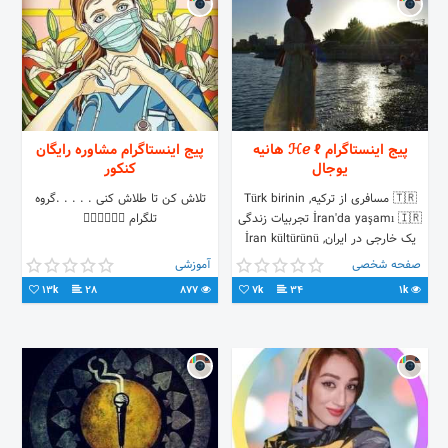
پیج اینستاگرام ℋℯ ℓ هانیه
پیج اینستاگرام مشاوره رایگان
یوجال
کنکور
🇹🇷 مسافری از ترکیه, Türk birinin
تلاش کن تا طلاش کنی . . . . .گروه
İran'da yaşamı 🇮🇷 تجربیات زندگی
تلگرام 👇🏻👇🏻👇🏻
یک خارجی در ایران, İran kültürünü
benimle öğrenin
صفحه شخصی
آموزشی
13k
28
877
7k
34
1k