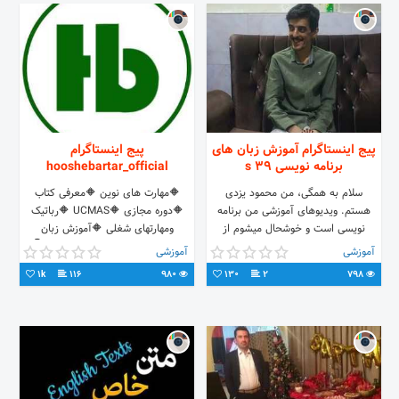
پیج اینستاگرام آموزش زبان های
پیج اینستاگرام
برنامه نویسی 39 s
hooshebartar_official
سلام به همگی، من محمود یزدی
🔶️مهارت های نوین 🔶️معرفی کتاب
هستم. ویدیوهای آموزشی من برنامه
🔶️دوره مجازی 🔶️UCMAS 🔶️رباتیک
نویسی است و خوشحال میشوم از
ومهارتهای شغلی 🔶️آموزش زبان
ویدیوهای من دیدن کنید و آنها را برای
انگلیسی متد فریزبی شماره تماس👇
آموزشی
آموزشی
دیگران به اشتراک بگذارید.
☎️021-44528445,44515127
1k
116
980
130
2
798