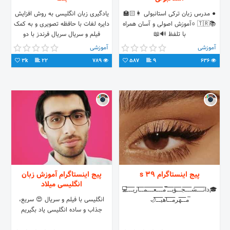
● مدرس زبان ترکی استانبولی 👩🏻‍🏫
یادگیری زبان انگلیسی به روش افزایش
📚🇹🇷 ○آموزش اصولی و آسان همراه
دایره لغات با حافظه تصویری و به کمک
با تلفظ 🔊📖
فیلم و سریال سریال فرندز با دو
زیرنویس همزمان سریال اکسترا با دو
آموزشی
آموزشی
زیرنویس فارسی و انگلیسی سریال لاست
3k
22
789
587
9
636
سریال برکینگ بد سریال فرار از زندان
همراه دو زیرنویس و لغات مهم و گرامر
آموزش زبان از طریق دیدن فیلم در 30
روز تضمینی
پیج اینستاگرام 39 s
پیج اینستاگرام آموزش زبان
انگلیسی میلاد
🎓دا̅̅ن̅̅ـ̅̅ـ̅̅ـ̅̅ش̅̅ـ̅̅ـ̅̅ـ̅̅ج̅̅ـ̅̅ـ̅̅ـؤ̅̅ی̅̅ـ̅̅ـ̅̅ـ ̅̅م̅̅ـ̅̅ـ̅̅ـ̅̅ع̅̅ـ̅̅ـ̅̅ـ̅̅م̅̅ـ̅̅ـ̅̅ـار̅̅ی̅̅ـ̅̅ـ̅̅ـ💻
انگلیسی با فیلم و سریال 😍 سریع،
̅̅م̅̅ـ̅̅ـ̅̅ـهر̅̅م̅̅ـ̅̅ـ̅̅ـاه̅̅ی̅̅ـ̅̅ـ̅̅ـ🌙
جذاب و ساده انگلیسی یاد بگیریم