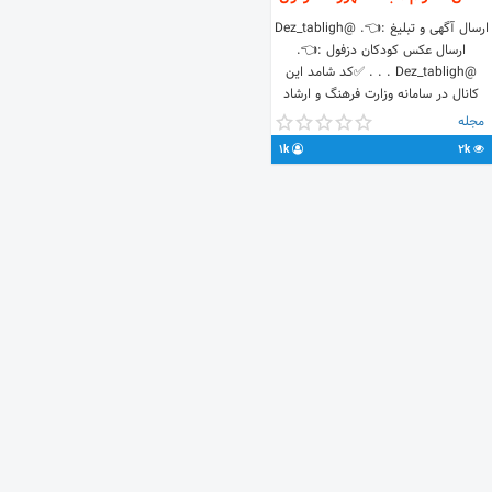
ارسال آگهی و تبلیغ :👈. @Dez_tabligh
ارسال عکس کودکان دزفول :👈.
@Dez_tabligh . . . ✅کد شامد این
کانال در سامانه وزارت فرهنگ و ارشاد
اسلامی : 1-1-694238-61-4-1 شناسنامه و
مجله
بیوگرافی قانونی کانال
1k
2k
http://t.me/itdmcbot?
start=dez_gram. . .