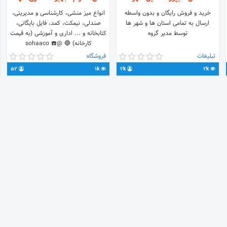
خرید و فروش رایگان و بدون واسطه
انواع میز منشی، کارشناسی و مدیریتی،
ارسال به تمامی استان ها و شهر ها
صندلی، نیمکت، کمد، فایل بایگانی،
توسط مدیر گروه
کتابخانه و ... اداری و آموزشی (به قیمت
کارخانه) 🔵 @sohaaco ☎️
02188613321 📱 09016764166
تبلیغات
فروشگاه
https://t.me/
52
1k
2k
2k