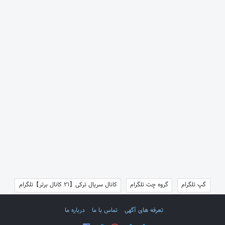
گپ تلگرام
گروه چت تلگرام
کانال سریال ترکی【21 کانال برتر】تلگرام
تعرفه های آگهی
تماس با ما
درباره ما