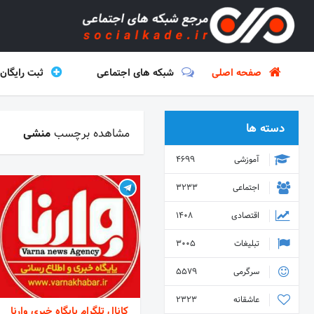
صفحه اصلی
شبکه های اجتماعی
ثبت رایگان
دسته ها
مشاهده برچسب
منشی
آموزشی
4699
اجتماعی
3233
اقتصادی
1408
تبلیغات
3005
سرگرمی
5579
عاشقانه
2323
کانال تلگرام پایگاه خبری وارنا