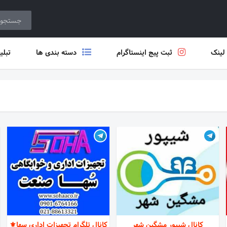
 لینک
ثبت پیج اینستاگرام
دسته بندی ها
تبلی
کانال شیپور مشگین شهر
کانال تلگرام تجهیزات اداری سها⚜️