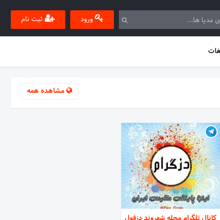
ورود
ثبت نام
غات
مشاهده همه
کانال تلگرام مجله شهروند دزفول