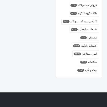
فروش محصولات
6690
بانک گروه تلگرام
5068
کارآفرینی و کسب و کار
4866
خدمات تبلیغاتی
4417
موسیقی
4060
خدمات رایگان
3363
قبول سفارش
3339
عاشقانه
3312
چت و گپ
3154