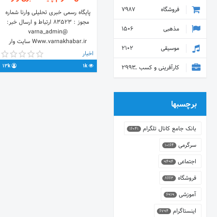
فروشگاه
7987
پایگاه رسمی خبری تحلیلی وارنا شماره
مجوز : ۸۳۵۲۳ ارتباط و ارسال خبر:
مذهبی
1506
@varna_admin
Www.varnakhabar.ir سایت وار
موسیقی
2102
🔴لینک کانال 👇
اخبار
joinchat/AAAAAEJfEG4We3zuiudpDA
13k
1k
کارآفرینی و کسب و کار
2993
@varna_tabligh
برچسبها
بانک جامع کانال تلگرام
16041
سرگرمی
10164
اجتماعی
9494
فروشگاه
8662
آموزشی
6919
اینستاگرام
6794