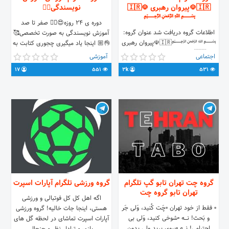
🇮🇷☫پیروان رهبری ☫🇮🇷
نویسندگی✍🏻
﷽
دوره ی ۲۴ روزه😍👌🏼 صفر تا صد
اطلاعات گروه دریافت شد عنوان گروه:
آموزش نویسندگی به صورت تخصصی🥰
﷽🇮🇷☫پیروان رهبری
👌🏼 اینجا یاد میگیری چجوری کتابت به
☫🇮🇷﷽ توضیحات
چاپ برسه😍
اجتماعی
آموزشی
گروه: 🔺بسم الله الرحمن الرحیم🔺
17
551
3k
531
🇮🇷پايگاه اطلاع رسانی دفترحفظ و نشر
آثار حضرت آیت‌الله‌خامنه‌ای 🌹
☎شماره دفتر مقام معظم رهبری
02164411 ☎شماره رسیدگی به مشکلات
مردمی 02166460074 🇮🇷اطلاع از
جدیدترین اخبار درباره رهبر انقلاب و
گزیده اخبار مهم انقلابی و سیاسی
گروه چت تهران تابو گپ تلگرام
گروه ورزشی تلگرام آپارات اسپرت
تهران تابو گروه چت
اگه اهل کل کل فوتبالی و ورزشی
▫️ فقط از خود تهران ▫️چَت کُنید، وَلی جَر
هستی، اینجا جات خالیه! گروه ورزشی
و بَحث! نـــــه ▫️شوخی کنید، وَلی بی
آپارات اسپرت تماشای در لحظه گل های
اِحترامی! نـــــه ▫️پیوی برید ولی بدون