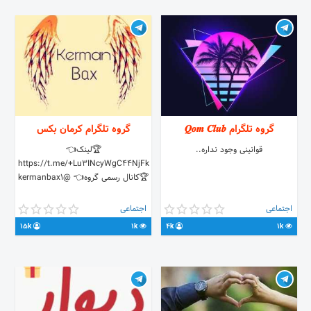
گروه تلگرام 𝑸𝒐𝒎 𝑪𝒍𝒖𝒃
گروه تلگرام کرمان بکس
قوانینی وجود نداره..
🏆لینک👈
https://t.me/+Lu3INcyWgC44NjFk
🏆کانال رسمی گروه👈 @kermanbax1
اجتماعی
اجتماعی
15k
1k
4k
1k