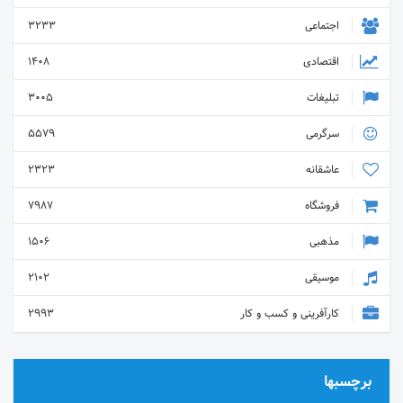
اجتماعی
3233
اقتصادی
1408
تبلیغات
3005
سرگرمی
5579
عاشقانه
2323
فروشگاه
7987
مذهبی
1506
موسیقی
2102
کارآفرینی و کسب و کار
2993
برچسبها