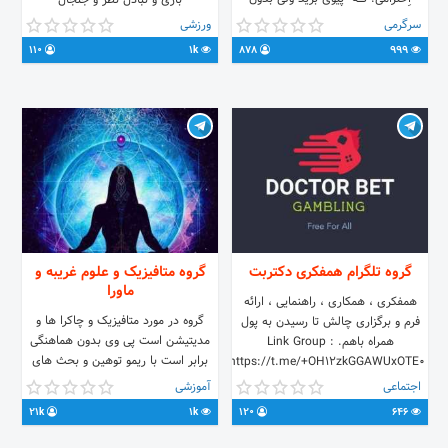
بازی و تبادل نظر و جنجال
اجازه! نـــــه ▫️حضورِ همه آزاد ، ولی زیر ۱۸
سرگرمی
ورزشی
سال! نـــــه آیدی گروه @Tabo_Tehran
110
1k
878
999
لینک گروه
https://t.me/+RIbV9pyFxU5kMjZh
گروه تلگرام همفکری دکتربت
گروه متافیزیک و علوم غریبه و
ماورا
همفکری‌ ، همکاری ، راهنمایی ، ارائه
گروه در مورد متافیزیک و چاکرا ها و
فرم و برگزاری چالش تا رسیدن به پول
مدیتیشن است پی وی بدون هماهنگی
همراه باهم. Link Group :
برابر است با ریمو توهین و بحث های
https://t.me/+OH12zkGGAWUxOTE0
غیر مرتبط ممنوع ادب و احترام را رعایت
Link channel : @DOCTOR_BET1
اجتماعی
آموزشی
کنید. خارج از موضوع گروه بحث نکنید.
21k
1k
120
646
با تشکر #گروه_متافیزیک #علوم_غریبه
#ماورا