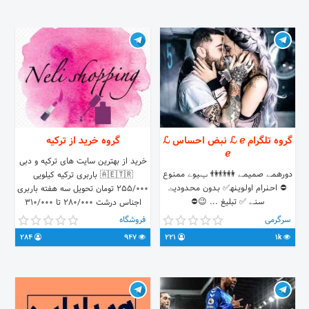
گروه تلگرام ℒ ℯ نبض احساس ℒ
گروه خرید از ترکیه
ℯ
خرید از بهترین سایت های ترکیه و دبی
دورهـمـے صـمـیـمـے 👭👬👫 ݐـیـوے مـمـنـوع
🇦🇪🇹🇷 باربری ترکیه کیلویی
⛔️ احـٺـرام اولـویـٺـهـ✅ بـدون مـحـدودیـٺ
255/000 تومان تحویل سه هفته باربری
سـنـے ✅ تبلیغ ... 😉⛔️
اجناس درشت 280/000 تا 310/000
تومان #قوانین_نلی_شاپینگ
سرگرمی
فروشگاه
#نحوه_سفارش_نلی_شاپینگ#
284
947
221
1k