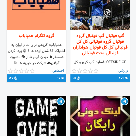
گپ فوتبال گپ فوتبال گروه
گروه تلگرام همپایاب
فوتبال گروه فوتبالی کل کل
همپایاب؛ ‌گروهی برای تمام ایران به
فوتبالی کل کل فوتبال هواداران
اشتراک گذاشتن ایده ها ! 🤖 پیدا کردن
فوتبالی بحث فوتبالی
همسفر🧳 دیدن فیلم تئاتر🎭 مشورت
OFFSIDE GP|افساید گپ کری و کل
گرفتن👥 شرکت در خیریه ها 🕌
کل ازاد√ توهین و فحاشی✖ همه رفیقیم
دورهمی های سالم👨‍👩‍👧‍👦 ⛔️حتما
ورزشی
اجتماعی
و باهم خوشیم√ کانال افساید اف سی
قوانین را مطالعه کنید⛔️
14k
1k
2k
676
🇮🇷 @OFFSIDEFC پشتیبانی:
https://t.me/Hampaiab
@Cvnim