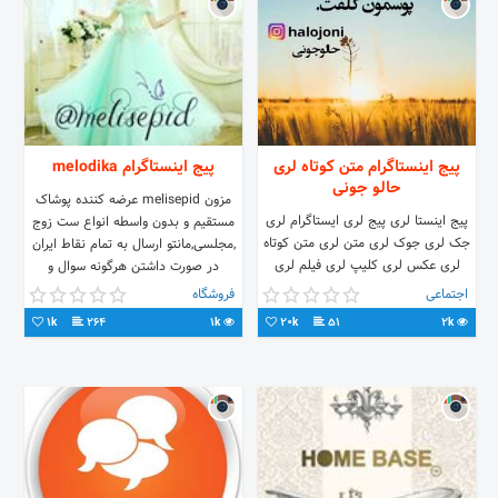
پیج اینستاگرام متن کوتاه لری
پیج اینستاگرام melodika
حالو جونی
مزون melisepid عرضه کننده پوشاک
پیج اینستا لری پیج لری ایستاگرام لری
مستقیم و بدون واسطه انواع ست زوج
جک لری جوک لری متن لری متن کوتاه
,مجلسی,مانتو ارسال به تمام نقاط ایران
لری عکس لری کلیپ لری فیلم لری
در صورت داشتن هرگونه سوال و
اهنگ لری موسیقی لری موزیک لری
سفارش دایرکت پاسخگو هستم آی دی
اجتماعی
فروشگاه
عکس نوشته لری لر جنوبی لر لرها
تلگران برای پاسخدهی @zpm775449
1k
264
1k
20k
51
2k
لریگرام لرکده لرخونه دختر لر گروه لری
کانال لری پیج حالوجونی پیج اینستاگرام
لری پیج دختران لری پیج لری کانال
تلگرام لری لر گروه لری لینکدونی لری
جک لری خنده لری دختر لری تکست
لری لری پیج اینستا لری لر زبان ها
دابسمش لری ترانه لری سجاد رزمجو
شروین پناهی اهنگ لری عروسی لری