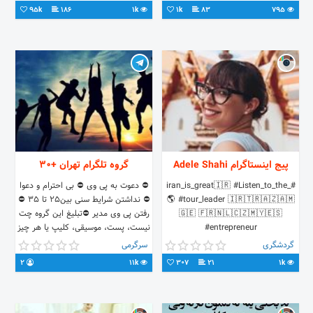
95k
186
1k
1k
83
795
پیج اینستاگرام Adele Shahi
گروه تلگرام تهران +30
#iran_is_great🇮🇷 #Listen_to_the_
⛔️ دعوت به پی وی ⛔️ بی احترام و دعوا
🌎 #tour_leader 🇮🇷🇹🇷🇦🇿🇦🇲
⛔️ نداشتن شرایط سنی بین۲۵ تا ۳۵ ⛔️
🇬🇪 🇫🇷🇳🇱🇨🇿🇲🇾🇪🇸
رفتن پی وی مدیر ⛔تبلیغ این گروه چت
#entrepreneur
نیست، پست، موسیقی، کلیپ یا هر چیز
Shahi.adele@gmail.com
قشنگی دارید با همه به اشتراک بزارید
گردشگری
سرگرمی
🌺
2
11k
307
21
1k