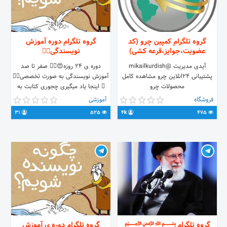
گروه تلگرام کمپین چرو (کد
گروه تلگرام دوره آموزش
عضویت،جوایز،قرعه کشی)
نویسندگی✍🏻
آیدی مدیریت @mikailkurdish
دوره ی ۲۴ روزه😍👌🏼 صفر تا صد
پشتیبانی 24انلاین چرو مشاهده کامل
آموزش نویسندگی به صورت تخصصی✍🏻
محصولات چرو
📖 اینجا یاد میگیری چجوری کتابت به
https://yek.link/Companychro
چاپ برسه و به بهترین ها برسی😍📚
فروشگاه
آموزشی
+9182122888 +8734216234
31
525
4k
475
گروه تلگرام ﷽
گروه تلگرام دوره ی آموزش