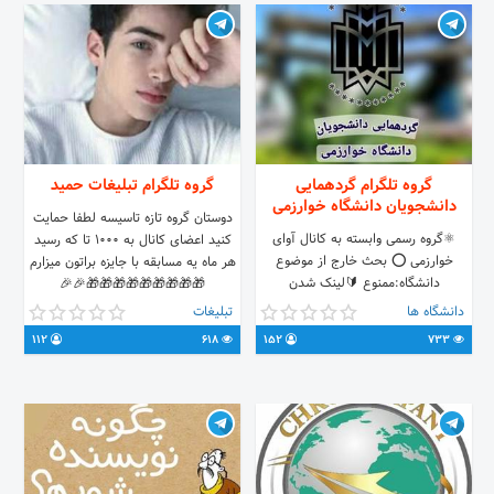
گروه تلگرام گردهمایی
گروه تلگرام تبلیغات حمید
دانشجویان دانشگاه خوارزمی
دوستان گروه تازه تاسیسه لطفا حمایت
⚛گروه رسمی وابسته به کانال آوای
کنید اعضای کانال به ۱۰۰۰ تا که رسید
خوارزمی ⭕ بحث خارج از موضوع
هر ماه یه مسابقه با جایزه براتون میزارم
دانشگاه:ممنوع 🔰لینک شدن
🎁🎁🎁🎁🎁🎁🎁🎁🎁🎉🎉
دانشجویان دانشگاه خوارزمی پردیس
دانشگاه ها
تبلیغات
تهران و کرج و دبیران انجمن ها و کانون
112
618
152
733
های علمی دانشگاه 🔸️لینک گروه :
https://t.me/+JOMqsJwpNskwYjk8
💠کانال: @khu_informing