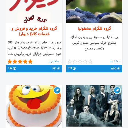
گروه تلگرام عشقولیا
گروه تلگرام خرید و فروش و
خدمات کالا( دیوار)
بی احترامی ممنوع پیوی بدون اجازه
دیوار ما : جایی برای خرید و فروش کالا
ممنوع حرف سیاسی ممنوع فوش
و تبلیغات 👜👗🥾👠👕💰⚒️🔧🛒 ❌گروه
وتوهین ممنوع
هیچ مسولیتی درقبال خرید وفروش شما
ندارد، دقت وهوشیاری درمعامله
عاشقانه
اجتماعی
باشماست❌
16k
641
34
565