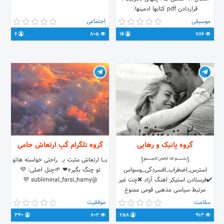
قراردادن pdf کتابها ادمینها:
@Hemmati_dorsa @aliibabalo
موسیقی
اجتماعی
@amin_kavakebi @bahmanjalali41
6
805
1k
786
لینک گروه:
https://t.me/joinchat/PP-a-
EaKocsREoWikwYE0w
گروه پانیک و رهایی
گروه تلگرام گپ ارتعاش حامی
⟅﷽⟅
بــــــا ارتعاش مثبت بہ راحتی خواسته هاتو
استرس_اضطراب_افسردگی_,وسواس
تو چنگ بگیر✊❤ 🌱چنل اصلی: 💜
✔️فرستادن استیکر اهنگ آزاد ❌چت غیر
@subliminal_farsi_hamy 💜
مرتبط سیاسی مذهبی قومی ممنوع
❌توهین به هم دیگه توهین به
سلامت
موفقیت
مقدسات وبه قومیت ممنوع تاسیس
340
802
258
913
1401/2/24