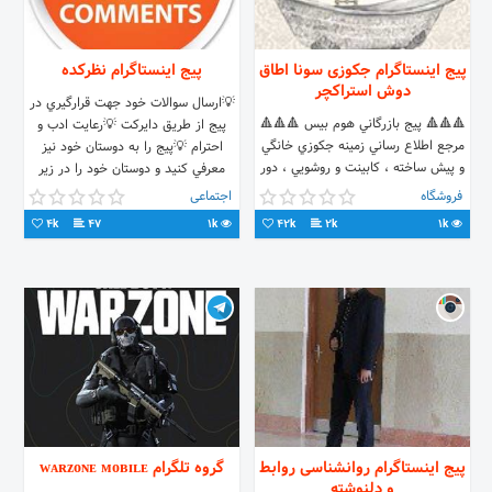
لباس لری
پیج اینستاگرام جکوزی سونا اطاق
پیج اینستاگرام نظركده
دوش استراکچر
💡ارسال سوالات خود جهت قرارگيري در
🔺🔺🔺 پيج بازرگاني هوم بيس 🔺🔺🔺
پيج از طريق دايركت 💡رعايت ادب و
مرجع اطلاع رساني زمينه جكوزي خانگي
احترام 💡پيج را به دوستان خود نيز
و پيش ساخته ، كابينت و روشويي ، دور
معرفي كنيد و دوستان خود را در زير
دوشي با ما همراه باشيد 22303035
مطالب تگ كنيد...🌺
فروشگاه
اجتماعی
4k
47
1k
42k
2k
1k
پیج اینستاگرام روانشناسی روابط
گروه تلگرام ᴡᴀʀᴢᴏɴᴇ ᴍᴏʙɪʟᴇ
و دلنوشته