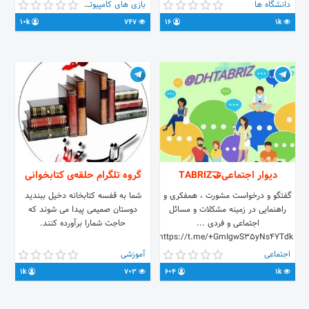
دانشگاه ها
بازی های کامپیوتری
10k
747
16
1k
دیوار اجتماعی🤝TABRIZ
گروه تلگرام حلقه‌ی کتابخوانی
گفتگو و درخواست مشورت ، همفکری و
شما به قفسه کتابخانه دخیل ببندید
راهنمایی در زمینه مشکلات و مسائل
دوستان صمیمی پیدا می شوند که
اجتماعی و فردی ...
حاجت شمارا برآورده کنند.
https://t.me/+GmIgwS35yNs4YTdk
اجتماعی
آموزشی
1k
703
604
1k