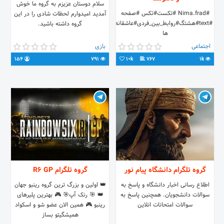
سلام دوستان عزیزم به گروه ما خوش
#Nima.frad #تکست#تکس #صفحه
آمدید امیدوارم لحظات شادی را در این
#text#هشتگ#روابط_بین_فردی#عاشقانه
گروه داشته باشید.
ها
اجتماعی
بازی
154
791
10k
767
1k
گروه تلگرام دانشگاه پیام نور
گروه تلگرام R6 GP
اطلاع رسانی اخبار دانشگاه‌ و پاسخ به
👑 اولین و بزرگ ترین گروه رینبو جهان
سوالات دانشجویان. همچنین پاسخ به
👑 🎯 رنک آپ🎯 🎮 بهترین پلیرهای
سوالات امتحانات انلاین
رینبو 🎮 همین الان عضو شو و اسکواد
همیشگیتو بساز