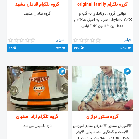
گروه تلگرام original family
گروه تلگرام قنادان مشهد
قوانین گروه 1. وفاداری به گپ و
گروه قنادان مشهد
❌✅hybrid 2. احترام به اصیل ها❌✅ با
حفظ این 2 قانون کلا #آزادی
فیلم
آشپزی
2k
940
645
545
گروه سنتور نوازان
گروه تلگرام ازاد اصفهان
💙آموزش سنتور 💙معرفی منابع آموزشی
تازه تاسیس میباشد
💙بحث و گفتگوی انتقاد پذیر 💙رفع
اشکال 🔊 قدغن ها: چتهای نامرتبط ،