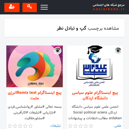
مشاهده برچسب
گپ و تبادل نظر
پیج اینستاگرام علوم سیاسی
پیج اینستاگرام Remix textانرژی
دانشگاه اردکان
مثبت
انجمن علمی علوم سیاسی دانشگاه
بسمه تعالی #مشاور #روانشناسی_فردی
اردکان Social political sciens
#بازاریابی #تبلیغات #کارآفرینی
ardakan مطالب،انتقادات و پیشنهادات
#مشاورخلاقیت
خود را برای ما ارسال نمایید.
علمی
تبلیغات