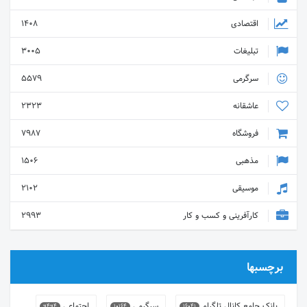
اقتصادی
1408
تبلیغات
3005
سرگرمی
5579
عاشقانه
2323
فروشگاه
7987
مذهبی
1506
موسیقی
2102
کارآفرینی و کسب و کار
2993
برچسبها
بانک جامع کانال تلگرام
سرگرمی
اجتماعی
9494
10164
16041