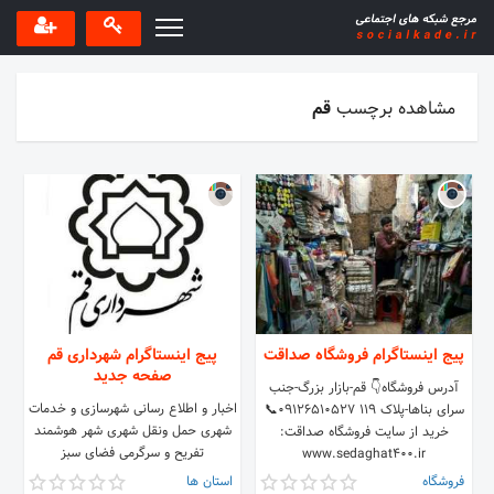
مشاهده برچسب
قم
پیج اینستاگرام فروشگاه صداقت
پیج اینستاگرام شهرداری قم
صفحه جدید
آدرس فروشگاه👇 قم-بازار بزرگ-جنب
اخبار و اطلاع رسانی شهرسازی و خدمات
سرای بناها-پلاک 119 09126510527📞
شهری حمل ونقل شهری شهر هوشمند
خرید از سایت فروشگاه صداقت:
تفریح و سرگرمی فضای سبز
www.sedaghat400.ir
فروشگاه
استان ها