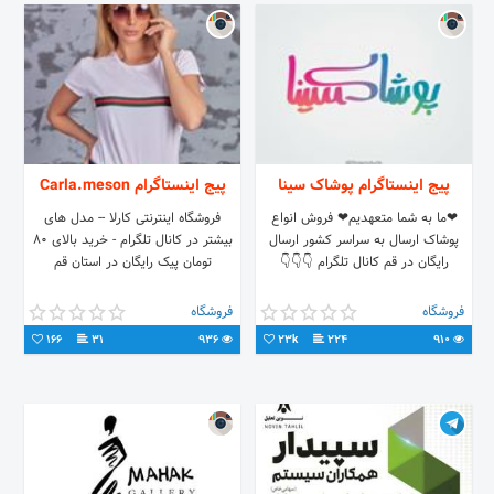
پیج اینستاگرام پوشاک سینا
پیج اینستاگرام Carla.meson
❤ما به شما متعهدیم❤ فروش انواع
فروشگاه اینترنتی کارلا -- مدل های
پوشاک ارسال به سراسر کشور ارسال
بیشتر در کانال تلگرام - خرید بالای ۸۰
رایگان در قم کانال تلگرام 👇👇👇
تومان پیک رایگان در استان قم
فروشگاه
فروشگاه
166
31
936
23k
224
910