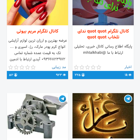
کانال تلگرام quot quot ندای
کانال تلگرام مریم بیوتی
تلخاب quot quot
عرضه بهترین و ارزان ترین لوازم آرایشی
پایگاه اطلاع رسانی کانال خبری، تحلیلی
انواع کرم پودر مارک، رژ، اسپری و ...
ارتباط با ما @mhtalkhabi
تک به قیمت عمده شماره تماس
۰۹۳۶۶۸۲۳۹۷۲ آیدی ارتباط با ادمین
Marry1365@ لینک کانال در تلگرام
اخبار
مد زیبایی
t.me/marrybesuty
52
923
225
1k