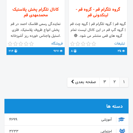
گروه تلگرام قم - گروه قم -
کانال تلگرام پخش پلاستیک
لینکدونی قم
محمدمهدی قم
گروه قم | گروه تلگرام قم | گروه چت قم
نمایندگی رسمی فلاسک احمد در قم
| گروه گپ قم در این کانال لیست تمام
پخش انواع ظروف پلاستیک. فلزی
گروه های قمی منتشر می شود. 🔴
.استیل واجناس خورده ریز آشپزخانه
جهت سفارش تبلیغ به آیدی زیر پیام
تلفن:025-36551698
تبلیغات
فروشگاه
بدین 🔴 @poshtiban_linkdonitel 🔰
همراه:09123017966 ایدی مدیر کانال :
214
927
8
3k
شرایط تبلیغ 🔰 @tbligh_link
@mohammad11004 آدرس: قم.
میدان۷۲تن. جاده کوه سفید. کوچه۳.
پلاک ۵۵. پخش محمدمهدی بامدیریت
حیدری
1
2
3
صفحه بعدی
دسته ها
آموزشی
4699
اجتماعی
3233