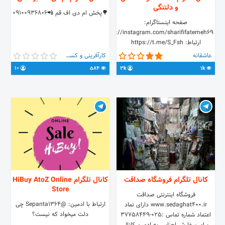
و دلتنگی
🌳پخش ام دی‌ اف قم 📲09100936806
صفحه اینستاگرام:
http://instagram.com/sharififatemeh69
ارتباط: https://t.me/S_Fsh
عاشقانه
کارآفرینی و کسب و کار
10
584
3k
1k
کانال تلگرام فروشگاه صداقت
کانال تلگرام HiBuy AtoZ Online
Store
فروشگاه اینترنتی صداقت
ارتباط با ادمین: @Sepanta1364 چی
www.sedaghat400.ir دارای نماد
دلت میخواد که نیست؟⁦
اعتماد شماره تماس :025-37758449