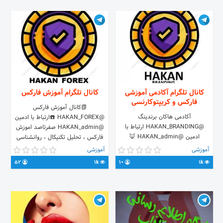
کانال تلگرام آکادمی آموزشی
کانال تلگرام آموزش فارکس
فارکس و کریپتوکارنسی
📗کانال آموزش فارکس
آکادمی هاکان برندینگ
@HAKAN_FOREX ☎️ارتباط با ادمین
@HAKAN_BRANDING ارتباط با
@HAKAN_admin صفرتاصد اموزش
ادمین @HAKAN_admin 🦊
فارکس ، تحلیل تکنیکال ، روانشناسی
#آموزش_رایگان_فارکس
بازار سیگنال دهی رایگان طلانفت
آموزشی
آموزشی
#آموزش_ارزدیجیتال
داوجونز ، جفت ارزها در فارکس
52
1k
10
1k
#کسب_درآمد_دلاری
#آموزش_رایگان_فارکس
#آموزش_کریپتوکارنسی
#کسب_درآمد_دلاری
#آموزش_خریدفروش_بیتکوین
#کانال_هاکان_فارکس
#آموزش_خرید_ارزدیجیتال
#سیگنال_طلا_نفت
#آموزش_فروش_ارزدیجیتال