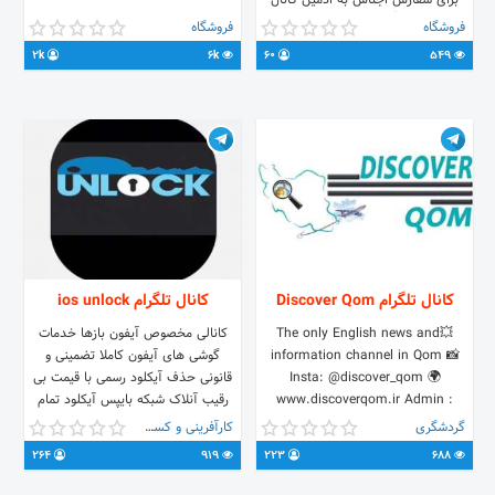
برای سفارش اجناس به ادمین کانال
مراجعه کنید👇 🆔 @sedaghat_1359
فروشگاه
فروشگاه
شماره موبایل: 09126510527📱 قم-بازار
2k
6k
60
549
بزرگ-جنب سرای بناها-مقابل کوچه سید
اسماعیل-پلاک ۱۱۹- «صداقت»
کانال تلگرام Discover Qom
کانال تلگرام ios unlock
💥The only English news and
کانالی مخصوص آیفون بازها خدمات
information channel in Qom 📸
گوشی های آیفون کاملا تضمینی و
Insta: @discover_qom 🌍
قانونی حذف آیکلود رسمی با قیمت بی
www.discoverqom.ir Admin :
رقیب آنلاک شبکه بایپس آیکلود تمام
@DQ_admin
مدلهای آیفون و آیپد
گردشگری
کارآفرینی و کسب و کار
264
919
223
688