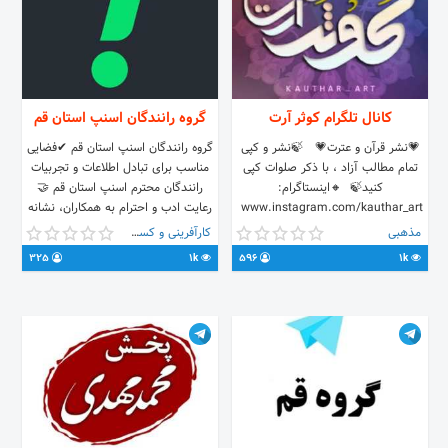
توانمندی های تجربی، و چه از نظر
صنفی یا طیف اجتماعی است.
کانال تلگرام کوثر آرت
گروه رانندگان اسنپ استان قم
💗نشر قرآن و عترت💗 ‌ ‌ 🍃نشر و کپی
گروه رانندگان اسنپ استان قم ✔فضایی
تمام مطالب آزاد ، با ذکر صلوات کپی
مناسب برای تبادل اطلاعات و تجربیات
کنید🍃 ‌ 🔸اینستاگرام:
رانندگان محترم اسنپ استان قم 🤝
www.instagram.com/kauthar_art ‌
رعایت ادب و احترام به همکاران، نشانه
🔹ارتباط با ما: 🆔 @kauthar_admin ‌
شخصیت شماست 🚕همکاران اسنپی
مذهبی
کارآفرینی و کسب و کار
خود را دعوت کنید🚗
325
1k
596
1k
.me/joinchat/FZpch0kCF20819Eb83WQjg