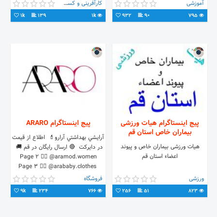
📘 💵با قیمتی مناسب در خدمت شما
آموزشی
کارآفرینی و کسب و کار
هستیم کانال تلگرام👇
1k
139
1k
932
90
795
https://t.me/konkur20/join
پیج اینستاگرام هیات ورزشی
پیج اینستاگرام ARARO
بیماران خاص استان قم
آرايشي بهداشتي آرارو💄 ‌ اطلاع از قیمت
هیات ورزشی بیماران خاص و پیوند
در دایرکت ‌‌‌ 🔴 ارسال رایگان در قم 🚚 ‌‌‌
اعضاء استان قم
Page 2 👉🏻 @aramod.women
Page 3 👉🏻 @arababy.clothes ‌
t.me/araro_shop
ورزشی
فروشگاه
9k
234
766
256
51
823