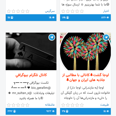
😄ما با شما بهترینیم ☺️ ارسال سوژه ها
، انتقادات و پیشنهادات 👇
اخبار
سرگرمی
@qome_jadid_Admin 🇮🇷تحت
1k
1k
16k
826
لوای قوانین جمهوری اسلامی ایران 🇮🇷
اوجا گشت🌲کانالی با مطالبی از
کانال تلگرام بيوگرافي
جاذبه های ایران و جهان🌲
تکست بیوگرافی ┏━━ ━ ━━┓
اوجا (به مازندرانی: اوجا دار) از
@bio_gerafim 🖤 ┗━━ ━ ━━┛
خانواده نارون است که در زبان گیلکی آن
تبلیغات وتبادلات: @mr_sultan_x 🍀
را «لی» و مازندرانی‌ها آن را «اوجا»
🦋با ما همراه باشید
می‌نامند. 🌲کانالی با مطالبی از جاذبه
طبیعت
عاشقانه
های ایران و جهان🌲 جهت دادن نظرات
342
923
3k
1k
و پیشنهادات با آیدی زیر در ارتباط