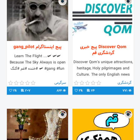
Discover Qom پیج خبری
پیج اینستاگرام gang_pilot
گردشگری قم
🛩Learn The Flight ...🛩 🛩
Discover Qom's unique attractions,
Because The Sky Always is open
heritage, Holy pilgrimages and
🛩 #gang #fun #خنده #غم #گنگ
Culture. The only English news
and information channel in Qom
گردشگری
سرگرمی
t.me/discover_qom
2k
207
864
3k
74
771