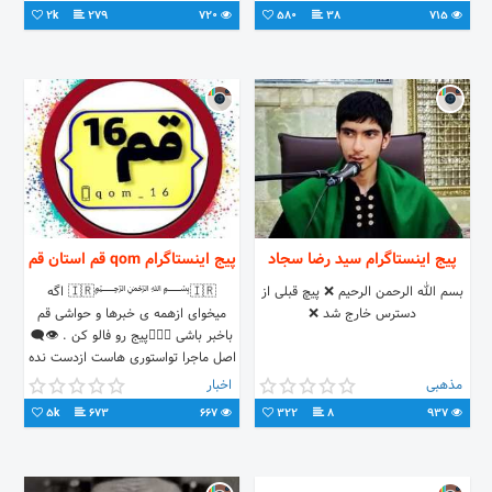
2k
279
720
580
38
715
پیج اینستاگرام سید رضا سجاد
پیج اینستاگرام qom قم استان قم
بسم الله الرحمن الرحیم ❌ پیچ قبلی از
🇮🇷﷽🇮🇷 اگه
دسترس خارج شد ❌
میخوای ازهمه ی خبرها و حواشی قم
باخبر باشی 👇🏻😉پیج رو فالو کن . 👁️‍🗨️
اصل ماجرا تواستوری هاست ازدست نده
😉
مذهبی
اخبار
5k
673
667
322
8
937