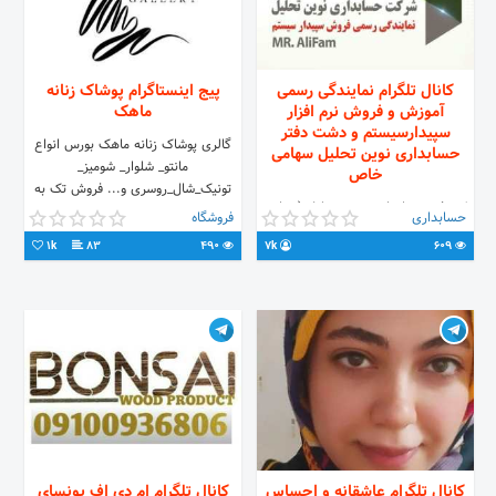
کانال تلگرام نمایندگی رسمی
پیج اینستاگرام پوشاک زنانه
آموزش و فروش نرم افزار
ماهک
سپیدارسیستم و دشت دفتر
گالری پوشاک زنانه ماهک بورس انواع
حسابداری نوین تحلیل سهامی
مانتو_ شلوار_ شومیز_
خاص
تونیک_شال_روسری و... فروش تک به
✅ دفتر حسابداری نوین تحلیل (سهامی
قیمت تولیدی ارسال به سراسر کشور
حسابداری
فروشگاه
خاص) ✅ نمایندگی رسمی فروش و
تماس 09051858732 09164491685
1k
83
490
7k
609
آموزش نرم افزار دشت و سپیدار سیستم
👇 @Novin_Tahlil_Acc
کانال تلگرام عاشقانه و احساس
کانال تلگرام ام دی اف بونسای