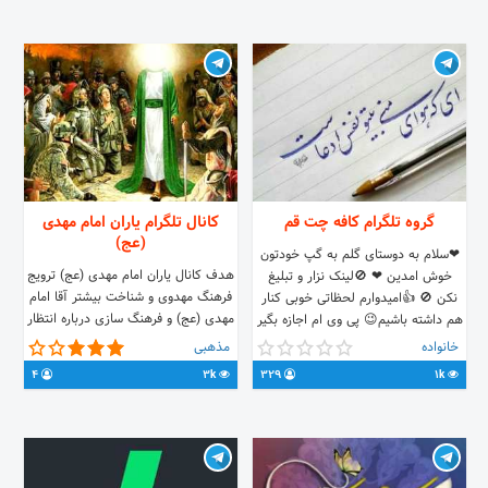
باشید. @greenland1398
www.ojagasht.ir
گروه تلگرام کافه چت قم
کانال تلگرام یاران امام مهدی
(عج)
❤سلام به دوستای گلم به گپ خودتون
هدف کانال یاران امام مهدی (عج) ترویج
خوش امدین ❤ 🚫لینک نزار و تبلیغ
فرهنگ مهدوی و شناخت بیشتر آقا امام
نکن 🚫 👍امیدوارم لحظاتی خوبی کنار
مهدی (عج) و فرهنگ سازی درباره انتظار
هم داشته باشیم😉 پی وی ام اجازه بگیر
ظهور است. تبلیغی صحیح در بیان و
بعد برو😉 ✔ ادب نشانه شخصیت
خانواده
مذهبی
بلاغ آموزه مهدویت و سرمشق گیری از
است✔
4
3k
329
1k
نمونه های الگویی ممتاز در عرصه تبلیغ
https://t.me/joinchat/LId_rVQj_0tvWBXVu3ft9w
امام مهدی (عج) در ابعاد مختلف تبلیغ
گفتاری و رفتاری، چگونگی برخورد
مبلغان با مخاطبان گوناگون چه به لحاظ
فكری و عقیدتی، چه به لحاظ سنی و