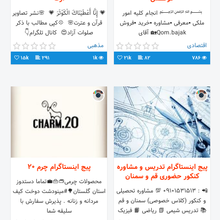
﷽ انجام کلیه امور
💗 إِنَّا أَعْطَيْنَاكَ الْكَوْثَرَ 💗 ‌ 🌸نشر تصاویر
ملکی ▪معرفی ▪مشاوره ▪خرید ▪فروش
قرآن و عترت🌸 ‌ 💠کپی مطالب با ذکر
Qom.bajak🏡 آقای
صلوات آزاد😍 ‌‌ کانال تلگرام👇
عظیمی♧09127486612 دفتر☎
اقتصادی
مذهبی
02537502473 کانال تلگرامی 👇👇👇
15k
291
1k
21k
82
786
پیج اینستاگرام تدریس و مشاوره
پیج اینستاگرام چرم 20
کنکور حضوری قم و سمنان
محصولات چرمی👝👜💼تماما دستدوز
📲 : 09101531513 💯 مشاوره تحصیلی
استان گلستان🌳#مینودشت دوخت کیف
و کنکور (کلاس خصوصی) سمنان و قم
مردانه و زنانه . پذیرش سفارش با
📚 تدریس شیمی 📗 ریاضی 📙 فیزیک
سلیقه شما