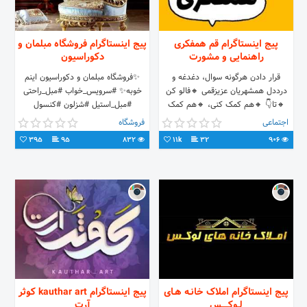
پیج اینستاگرام قم همفکری
پیج اینستاگرام فروشگاه مبلمان و
راهنمایی و مشورت
دکوراسیون
قرار دادن هرگونه سوال، دغدغه و
✨فروشگاه مبلمان و دکوراسیون اینم
درددل همشهریان عزیزقمی 🔸فالو کن
خوبه✨ #سرویس_خواب #مبل_راحتی
🔸تا👇 🔸هم کمک کنی، 🔸هم کمک
#مبل_استیل #شزلون #کنسول
بگیری😉 🔸همفکری بیشتر، زندگی بهتر
#جلومبلی دارای نماد اعتماد الکترونیکی
اجتماعی
فروشگاه
🌈 راه ارتباطی 👈دایرکت
قم بازار مبل کاسه گران بین کوچه 9و11
395
95
832
11k
32
906
📱 09120510918 🌎
www.inamkhoobe.ir
🆔Instagram.com/inamkhoobe 🆔
Admin: @inamkhoobe_admin
پیج اینستاگرام املاک خانـه هـای
پیج اینستاگرام kauthar art کوثر
لـوکـــــس
آرت