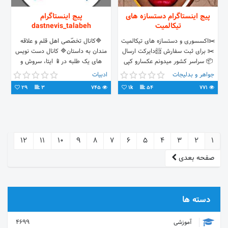
پیج اینستاگرام دستسازه های
پیج اینستاگرام
تیکالمیت
dastnevis_talabeh
✂️اکسسوری و دستسازه های تیکالمیت
🔷کانال تخصّصی اهل قلم و علاقه
✂️ برای ثبت سفارش 📨دایرکت ارسال
مندان به داستان🔷 کانال دست نویس
📦 سراسر کشور میدونم عکسارو کپی
های یک طلبه در📱 ایتا، سروش و
نمیکنی🙏🏻ممنون پیج دوم کاری👈
تلگرام
جواهر و بدلیجات
ادبیات
eitaa.com/DastNevis_Talabeh
@tikalmit_2
29
3
745
1k
54
771
t.me/DastNevis_Talabeh
12
11
10
9
8
7
6
5
4
3
2
1
صفحه بعدی
دسته ها
آموزشی
4699