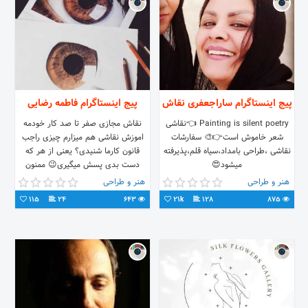
پیج اینستاگرام ساراجعفری نقاش
پیج اینستاگرام فاطمه رضایی
Painting is silent poetry 👈نقاشی
نقاش مجازی صفر تا صد کار خودمه
شعر خاموش است👉🎨 سفارشات
اموزش نقاشی هم میزارم چیزی راجب
نقاشی ،طراحی بامداد،سیاه قلم،پذیرفته
قانون کارما شنیدی؟ یعنی از هر که
میشود😍
دست بدی پسش میگیری😉 ممنون
میشم حمایت بکنی 🌬فاطمه رضایی
هنر و طراحی
هنر و طراحی
115
24
643
21k
128
875