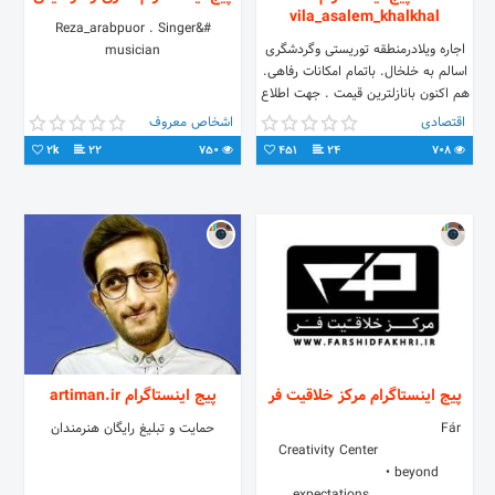
vila_asalem_khalkhal
#Reza_arabpuor . Singer&
اجاره ویلادرمنطقه توریستی وگردشگری
musician
اسالم به خلخال. باتمام امکانات رفاهی.
هم اکنون بانازلترین قیمت . جهت اطلاع
ازقیمت ورزروویلا 09333151759شماره
اقتصادی
اشخاص معروف
تماس
2k
22
750
451
24
708
پیج اینستاگرام مركز خلاقيت فر
پیج اینستاگرام artiman.ir
⠀⠀⠀⠀⠀⠀⠀ ⠀⠀⠀⠀⠀ ⠀⠀⠀⠀ Fár
حمایت و تبلیغ رایگان هنرمندان
Creativity Center ⠀⠀⠀⠀⠀⠀⠀
⠀⠀⠀⠀⠀⠀⠀⠀⠀ • beyond