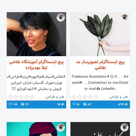
پیج اینستاگرام تصویرساز مد
پیج اینستاگرام آموزشگاه نقاشی
نقاشی
لیلا مهدیزاده
Freelance illustration👩🏻‍🎨 . . Art
#نقاشی#سیاه_قلم#چهره#پرتره#طراحی#سفار
work♥️ . . Connection to me:Direct
تهران؛شهرک گلستان،خیابان امیرکبیر
or mail📥 LinkedIn:
فروش و سفارش #تابلودکوراتیو 👇🏻
http://linkedin.com/in/haleh-
هنر و طراحی
هنر و طراحی
mansoori-69a110202
10k
47
1k
1k
52
599