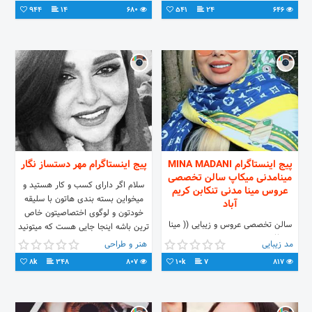
944
14
680
541
24
646
پیج اینستاگرام MINA MADANI
پیج اینستاگرام مهر دستساز نگار
مینامدنی میکاپ سالن تخصصی
سلام اگر‌ دارای‌ کسب‌ و‌ کار‌ هستید‌ و‌
عروس مینا مدنی تنکابن کریم
میخواین‌ بسته‌ بندی‌ هاتون‌ با‌ سلیقه
آباد
خودتون‌ و‌ لوگوی‌ اختصاصیتون‌ خاص‌
سالن تخصصی عروس و زیبایی (( مینا
ترین‌ باشه‌ اینجا‌ جایی‌ هست‌ که‌ میتونید‌
مدنی)) تیم حرفه ای برای زیبایی شما 📍
مهر‌ دستساز اختصاصی خودتون‌ رو‌ تو‌
مد زیبایی
هنر و طراحی
مازندران، تنکابن، کریم آباد
هر‌ ابعادی‌ داشته باشید‌
8k
348
807
10k
7
817
۰۹۱۰۳۹۹۳۰۱۲