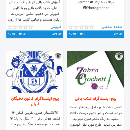
مبتلا به هنر🎨 👑kerman
آموزش قلاب بافی انواع و اقسام مدل
Photographer📷
های جدید قلاب بافی رو با کلیپ
آموزش می دهیم. تمامی آموزش ها
رایگان هستند و تمامی کلیپ ها از روی
دست خودم ضبط شده اند. با یادگیری
صفحه شخصی
آموزشی
قلاب بافی می تونید برای خودتون کسب
1k
12
874
1k
1
791
و کار ایجاد کنید و درآمد داشته باشید.
حتما یه سر به پیج من بزنید. خوشحال
میشم دوستای عزیزم. نمونه کارهای
خودم داخل این پیج هست👇
@zahracrochett
پیج اینستاگرام قلاب بافی
پیج اینستاگرام کانون نخبگان
ایران
تمامی بافت های داخل پیج هنر دست
🎯کلاسهای هنری،تقویتی،کنکور 🎯
خودم هست و هر کدوم دوست داشته
کشف هوش برتر از 3 سال به بالا 🎯
باشید به رنگ دلخواهتون میتونید
همراه با موسسه فرهنگی هنری چند
سفارش بدید. طرح مورد نظر خودتون