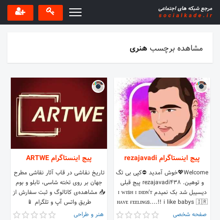
مشاهده برچسب
هنری
پیج اینستاگرام rezajavadi
پیج اینستاگرام ARTWE
Welcome💖خوش آمدید ⛔کپی بی تگ
تـاریـخ نـقـاشی در قـاب آثار نقاشی مطرح
و توهین. rezajavadi438 پیج قبلی
جهان بر روی تخته شاسی، تابلو و بوم
دیسیبل شد بک نمیدم ɪ ᴡɪsʜ ɪ ᴅɪᴅɴ'ᴛ
📥 مشاهده‌ی کاتالوگ و ثبت سفارش از
ʜᴀᴠᴇ ғᴇᴇʟɪɴɢs....!! i like babys 🇮🇷
طریق واتس آپ و تلگرام 📱
09384282327
#gazvin
صفحه شخصی
هنر و طراحی