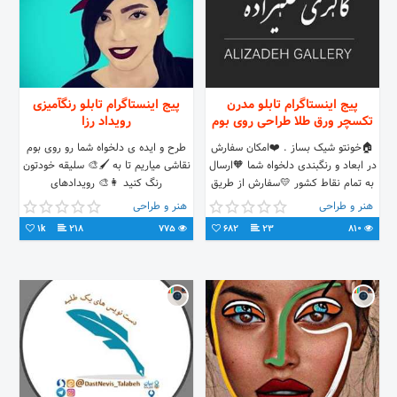
پیج اینستاگرام تابلو مدرن
پیج اینستاگرام تابلو رنگآمیزی
تکسچر ورق طلا طراحی روی بوم
رویداد رزا
🏠خونتو شیک بساز . ⁦❤️⁩امکان سفارش
طرح و ایده ی دلخواه شما رو روی بوم
در ابعاد و رنگبندی دلخواه شما 🧡ارسال
نقاشی میاریم تا به 🖌🎨 سلیقه خودتون
به تمام نقاط کشور 💛سفارش از طریق
رنگ کنید 👩‍🎨 رویدادهای
دایرکت و ایمیل :
رنگ‌آمیزیمونو از دست ندید 🌹 با ما در
هنر و طراحی
هنر و طراحی
alizadehgallery2020@gmail.com
ارتباط باشید
1k
218
775
682
23
810
طراحی چهره، سیاه قلم، تکسچر، ورق
طلا، نقاشی روی سفال، نقاشی روی
شیشه، نقاشی روی چوب، طراحی و
نقاشی روی بوم به صورت شطرنجی