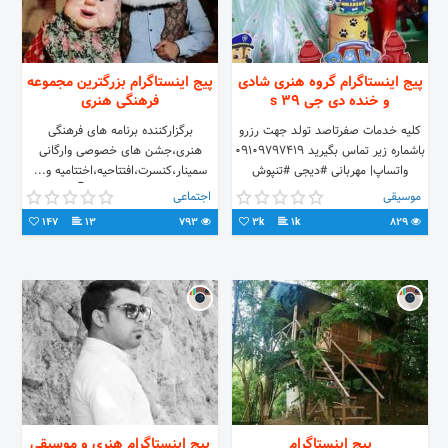
پیج اینستاگرام گروه هنری شادی
پیج اینستاگرام بزرگترین مجموعه
و خنده دی جی 39 s
فرهنگی هنری
کلیه خدمات صفرتاصد تولد جهت رزرو
برگزارکننده برنامه های فرهنگی
باشماره زیر تماس بگیرید ۰۹۱۰۹۷۹۷۴۱۹
هنری،جشن های خصوصی وارگانی
واتساپ| مهربانی #دیجی #تنپوش
سمینار،کنسرت،افتتاحیه،اختتامیه و...
#عروسکی #پرنسس #بادکنک_آرایی
باشما درسرتاسر ایران 👇 رزرو
موسیقی
اجتماعی
#تولد #حباب #شعبده_بازی
برنامه=دایرکت
147
13
793
3k
1k
829
پیج اینستاگرام
پیج اینستاگرام هنری و موسیقی