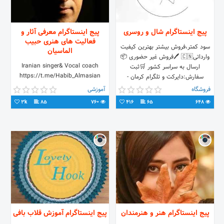
پیج اینستاگرام شال و روسری
پیج اینستاگرام معرفی آثار و
فعالیت های هنری حبیب
سود کمتر،فروش بیشتر بهترین کیفیت
الماسیان
وارداتی🇨🇳 🖊فروش غیر حضوری 📦
Iranian singer& Vocal coach
ارسال به سراسر کشور 🛒ثبت
https://t.me/Habib_Almasian
سفارش:دایرکت و تلگرام کرمان -
09152204057 مشاوره و هماهنگی
بندرعباس t.me/silkflowersgallery
فروشگاه
آموزشی
کلاس آنلاین
3k
85
760
416
65
648
پیج اینستاگرام هنر و هنرمندان
پیج اینستاگرام آموزش قلاب بافی