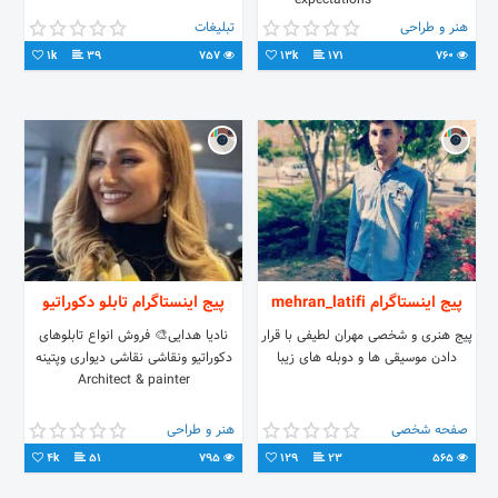
expectations ⠀⠀⠀ ⠀⠀⠀
⠀⠀⠀⠀⠀⠀⠀⠀ ⠀⠀
هنر و طراحی
تبلیغات
⠀@farshid.fakhri •03191003370
1k
39
757
13k
171
760
•09193737100
پیج اینستاگرام mehran_latifi
پیج اینستاگرام تابلو دکوراتیو
پیج هنری و شخصی مهران لطیفی با قرار
نادیا هدایی🎨 فروش انواع تابلوهای
دادن موسیقی ها و دوبله های زیبا
دکوراتیو ونقاشی نقاشی دیواری وپتینه
Architect & painter
صفحه شخصی
هنر و طراحی
4k
51
795
129
23
565