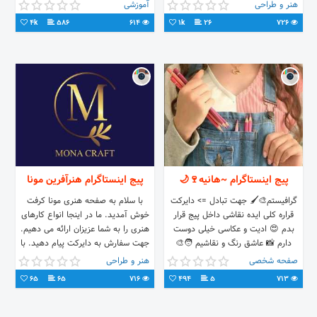
منظوره نیل @neel_institute_sari
رو هم میتونید داخل دایرکت ارسال کنید
هنر و طراحی
آموزشی
@imperial_english_uk_iran
در صورت امکان سفارش طرح های
4k
586
614
1k
26
726
جدید هم پذیرفته می شود. نقشه تمامی
بافت هارو در صورت موجود بودن برای
بافنده ها داخل پست ها میزارم و اگر
طرحی نقشه نداشته باشه خودم نقشه
مورد نظر میکشم و داخل پست ها ارائه
میدم. پیج آموزشی هم دارم که کلیپ
های بافت هارو داخلش بارگزاری میکنم
و داخل بیو همین پیج آدرسش موجود
هست.
پیج اینستاگرام ~هانیه🍷🌙
پیج اینستاگرام هنرآفرین مونا
گرافیستم🎨🖌️ جهت تبادل => دایرکت
با سلام به صفحه هنری مونا کرفت
قراره کلی ایده نقاشی داخل پیج قرار
خوش آمدید. ما در اینجا انواع کارهای
بدم 😍 ادیت و عکاسی خیلی دوست
هنری را به شما عزیزان ارائه می دهیم.
دارم 📸 عاشق رنگ و نقاشیم 🧑‍🎨
جهت سفارش به دایرکت پیام دهید. با
طراح: #لوگو
تشکر
صفحه شخصی
هنر و طراحی
65
65
716
494
5
713