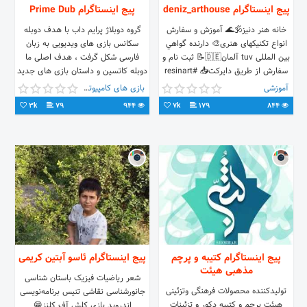
پیج اینستاگرام deniz_arthouse
پیج اینستاگرام Prime Dub
خانه هنر دنيز🕉🌊 آموزش و سفارش
گروه دوبلاژ پرایم داب با هدف دوبله
انواع تکنیکهای هنری🎨 دارنده گواهي
سکانس بازی های ویدیویی به زبان
بين المللى tuv آلمان🇩🇪📝 ثبت نام و
فارسی شکل گرفت ، هدف اصلی ما
سفارش از طریق دایرکت📥 #resinart
دوبله کاتسین و داستان بازی های جدید
و قدیم به زبان فارسی هست تا گیمر
آموزشی
بازی های کامپیوتری
های فارسی زبان بتونن با زبون شیرین
3k
79
944
7k
179
844
فارسی سکانس های گیم های مورد
علاقه خودشون رو تجربه کنند !
پیج اینستاگرام کتیبه و پرچم
پیج اینستاگرام ئاسو آبتین کریمی
مذهبی هیئت
شعر ریاضیات فیزیک باستان شناسی
تولیدکننده محصولات فرهنگی وتزئینی
جانورشناسی نقاشی تنیس برنامه‌نویسی
هیئت پرچم و کتیبه دکور و تزئینات
اندروید بازی کلش آف کلنز😁