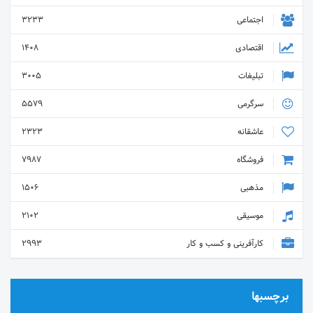
اجتماعی
3233
اقتصادی
1408
تبلیغات
3005
سرگرمی
5579
عاشقانه
2323
فروشگاه
7987
مذهبی
1506
موسیقی
2102
کارآفرینی و کسب و کار
2993
برچسبها