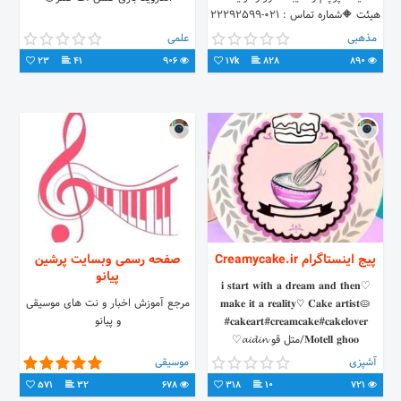
هیئت 🔶شماره تماس : 021-22292599
09368626450 : سفارش
مذهبی
علمی
WWW.SHOBBAR.COM
23
41
906
17k
828
890
پیج اینستاگرام Creamycake.ir
صفحه رسمی وبسایت پرشین
پیانو
♡︎𝐢 𝐬𝐭𝐚𝐫𝐭 𝐰𝐢𝐭𝐡 𝐚 𝐝𝐫𝐞𝐚𝐦 𝐚𝐧𝐝 𝐭𝐡𝐞𝐧
مرجع آموزش اخبار و نت های موسیقی
𝐦𝐚𝐤𝐞 𝐢𝐭 𝐚 𝐫𝐞𝐚𝐥𝐢𝐭𝐲♡︎ 𝐂𝐚𝐤𝐞 𝐚𝐫𝐭𝐢𝐬𝐭🥧
و پیانو
#𝐜𝐚𝐤𝐞𝐚𝐫𝐭#𝐜𝐫𝐞𝐚𝐦𝐜𝐚𝐤𝐞#𝐜𝐚𝐤𝐞𝐥𝐨𝐯𝐞𝐫
𝐌𝐨𝐭𝐞𝐥𝐥 𝐠𝐡𝐨𝐨/متل قو 𝓪𝓲𝓭𝓲𝓷♡︎
آشپزی
موسیقی
571
32
678
318
10
721