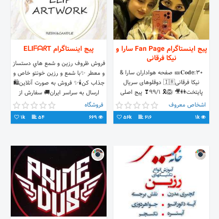
پیج اینستاگرام Fan Page سارا و
پیج اینستاگرام EᒪIᖴᗩᖇT
نیکا فرقانی
فروش ظروف رزين و شمع هاي دستساز
𝐂𝐨𝐝e:30🎫 صفحه هواداران سارا &
و معطر ✨با شمع و رزین خونتو خاص و
نیکا فرقانی🇮🇷 دوقلوهای سریال
جذاب کن🕯✨ فروش به صورت آنلاین🛍
پایتخت👭🎥 🦁🎗 99/1❣ ️پیج اصلی
ارسال به سراسر ايران🚚 سفارش از
سارا و نیکا⏺ ⬇
طريق دايركت👩🏻‍💻📩
اشخاص معروف
فروشگاه
@saraforghaniofficial
1k
54
669
56k
616
1k
@nikaforghaniofficial