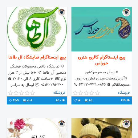
پیج اینستاگرام گالری هنری
پیج اینستاگرام نمایشگاه آل طاها
حوراس
💠 نمایشگاه دائمی محصولات فرهنگی
❇ارسال به سراسرکشور
مذهبی آل طاها 💠 🔹با بیش از ۳ هزار
✳آدرس:محلات,میدان نماز,روبه روی
نوع کالا 🔸ساعت کاری ۸ الی ۲۰:۳۰ ☎️
مسجدالقائم ☎️ 0846_43230744 📞
05132293300 📦 ارسال به سراسر
0991 871 8747 📞0912 846 0118
کشور
فروشگاه
فروشگاه
459
506
650
1k
65
669