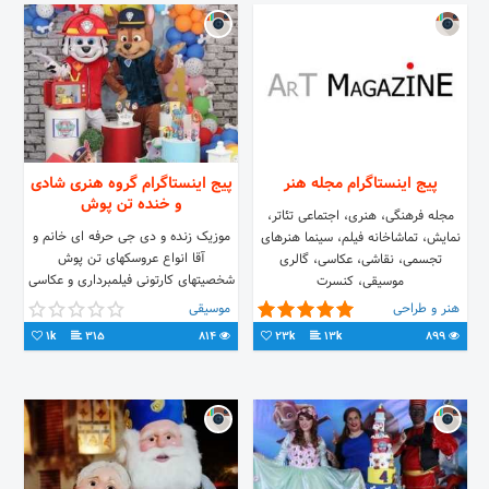
پیج اینستاگرام مجله هنر
پیج اینستاگرام گروه هنری شادی
و خنده تن پوش
مجله فرهنگی، هنری، اجتماعی تئاتر،
موزیک زنده و دی جی حرفه ای خانم و
نمایش، تماشاخانه فیلم، سینما هنرهای
آقا انواع عروسکهای تن پوش
تجسمی، نقاشی، عکاسی، گالری
شخصیتهای کارتونی فیلمبرداری و عکاسی
موسیقی، کنسرت
حرفه ای گریم کودک بادکنک و تم آرایی
هنر و طراحی
موسیقی
۰۹۱۹۲۹۸۹۶۳۴
1k
315
814
23k
13k
899