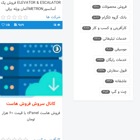
ELEVATOR & ESCALATOR فروش پک
فروش محصولات
6690
آسانسورMETRONآلمان وپله برقی
DELSO فروش قطعات
شرکت ها
بانک گروه تلگرام
5068
آسانسوردرسراسرکشور 37642151
11k
989
1k
09156206306
کارآفرینی و کسب و کار
4866
خدمات تبلیغاتی
4417
موسیقی
4060
خدمات رایگان
3363
قبول سفارش
3339
عاشقانه
3312
چت و گپ
3154
کانال سروش فروش هاست
فروش هاست cPanel با قیمت 60 هزار
تومان
کارآفرینی و کسب و کار