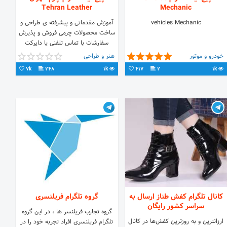
Tehran Leather
Mechanic
vehicles Mechanic
آموزش مقدماتی و پیشرفته ی طراحی و
ساخت محصولات چرمی فروش و پذیرش
سفارشات با تماس تلفنی یا دایرکت
09125246357 09100023150 ادرس
خودرو و موتور
هنر و طراحی
کانال ما در تلگرام :
7k
248
1k
417
2
1k
کانال تلگرام کفش طناز ارسال به
گروه تلگرام فریلنسری
سراسر کشور رایگان
گروه تجارب فریلنسر ها ، در این گروه
ارزانترین و به روزترین کفش‌ها در کانال
تلگرام فریلنسری افراد تجربه خود را در