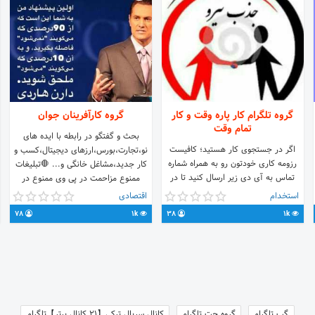
گروه تلگرام کار پاره وقت و کار
گروه کارآفرینان جوان
تمام وقت
بحث و گفتگو در رابطه با ایده های
اگر در جستجوی کار هستید؛ کافیست
نو،تجارت،بورس،ارزهای دیجیتال،کسب و
رزومه کاری خودتون رو به همراه شماره
کار جدید،مشاغل خانگی و... 🛑تبلیغات
تماس به آی دی زیر ارسال کنید تا در
ممنوع مزاحمت در پی وی ممنوع در
اولین فرصت بعد از بررسی رزومه شما
صورت گزارش اخراج! @Ilya_1984
استخدام
اقتصادی
مشاورین ما با شما تماس برقرار کنند. . .
78
1k
38
1k
. . @Joob_search
گپ تلگرام
گروه چت تلگرام
کانال سریال ترکی【21 کانال برتر】تلگرام