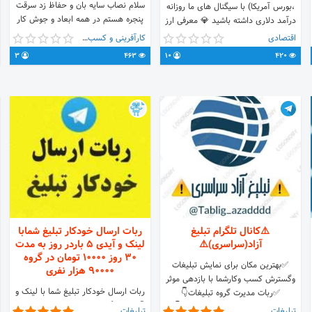
سلام نصاب سایه بان و حفاظ زد سرقت
،بورس آمریکا) با سیگنال های ما روزانه
پنجره هستم در همه ابعاد و جوش کار
درآمد دلاری داشته باشید 💎 معرفی ارز
حرفه ای در خدمتم نمونه کار ها در
های مستعد پامپ 👀 معرفی میم کوین
اقتصادی
کارآفرینی و کسب و کار
عکس مشخص هستش شماره تماس و
با قابلیت رشد بالا🔎 جهت ارتباط با
3
463
10
420
هماهنگ در سراسر مشهد
ادمین :
⚠️کانال تلگرام تبلیغ
ربات ارسال خودکار تبلیغ شمابا
آزاد(سراسری)⚠️
لینک و آیدی 5 باردر روز به مدت
30 روز ۱۰۰۰۰ تومان در گروه
✅بهترین مکان برای نمایش تبلیغات
90000 هزار نفری
وگسترش کسب وکارشما با بازدهی موثر
ربات ارسال خودکار تبلیغ شما با لینک و
✅ربات مدیرت گروه تبلیغات👇
آیدی در گروه با بیش از 90000 عضو ،
@tablig_azadddd_bot 🌐لینک👇
تبلیغات
تبلیغات