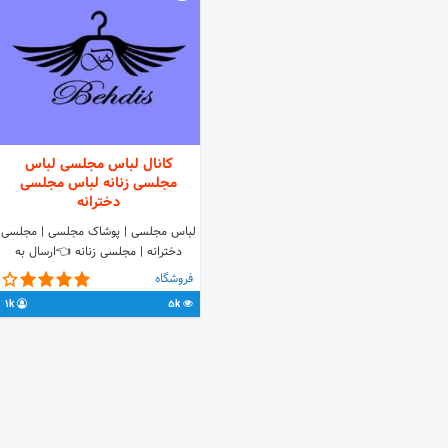
کانال لباس مجلسی لباس
مجلسی زنانه لباس مجلسی
دخترانه
️لباس مجلسی | پوشاک مجلسی | مجلسی
دخترانه | مجلسی زنانه 👈ارسال به
سراسر کشور 👈پرداخت سفارش درب
فروشگاه
منزل خرید حضوری و اینترنتی آدرس:
1k
5k
اصفهان ☆تلفن☆ 02195118679
☆کانال☆ @behdis_posh ☆واحد
فروش☆ @behdis_forosh ☆سایت☆
www.behdistag.com