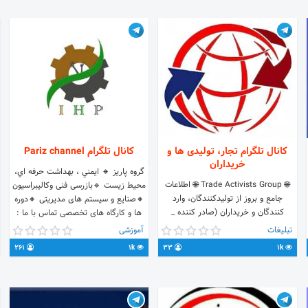
کانال تلگرام تجار، تولیدی ها و
کانال تلگرام Pariz channel
خریداران
گروه پاریز 🔸 ايمني ، بهداشت حرفه اي،
🌐 Trade Activists Group 🌐 اطلاعات
محيط زيست 🔹بازرسی فنی وکالیبراسیون
جامع و بروز از تولیدکنندگان، وارد
🔸صنایع و سیستم های مدیریتی 🔸دوره
کنندگان و خریداران (صادر کننده _
ها و کارگاه های تخصصی تماس با ما :
مصرف کننده) مستقیم 🔁 بازار بی انتهای
@sha_al 09188857912
تبلیغات
آموزشی
معاملات بی واسطه
261
1k
33
1k