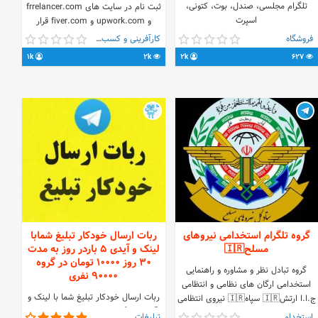
تلگرام مجلسی، صندل، بوت، کتونی،
ثبت نام در سایت های frrelancer.com
اسپرت
و upwork.com و fiver.com قرار
میدهند . سایت های فریلنسری سایت
فروشگاه
کارآفرینی و کسب و کار
های دور کاری هستند که شما میتوانید
1k
2k
2k
627
پروژه های مثلا گرافیکی یا ادیت ویدئو و
یا برنامه نویسی در انها بگیرید و به
صورت دلاری کسب درآمد کنید .
گروه تلگرام استخدامی نیروهای
ربات ارسال خودکار تبلیغ شمابا
مسلح🇮🇷
لینک و آیدی 5 باردر روز به مدت
30 روز ۱۰۰۰۰ تومان در گروه
گروه تبادل نظر و مشاوره و راهنمایی
90000 نفری
استخدامی ارگان های نظامی و انتظامی
ربات ارسال خودکار تبلیغ شما با لینک و
ج.ا.ا ارتش🇮🇷 سپاه🇮🇷 نیروی انتظامی
آیدی در گروه با بیش از 90000 عضو ،
🇮🇷 ____________________________
استخدام
تبلیغات