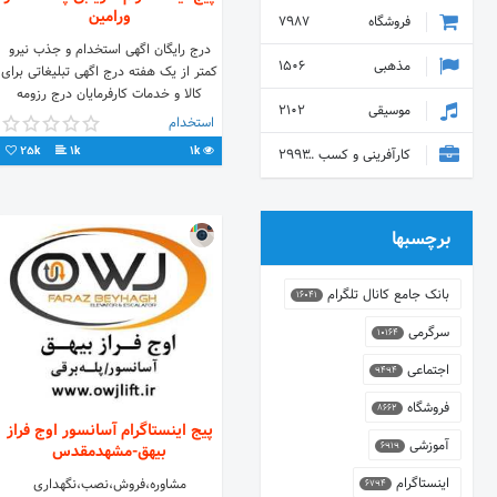
ورامین
فروشگاه
7987
درج رایگان اگهی استخدام و جذب نیرو
مذهبی
1506
کمتر از یک هفته درج اگهی تبلیغاتی برای
کالا و خدمات کارفرمایان درج رزومه
موسیقی
2102
دنبال کنندگان و کارجویان ⚪️ #کاریابی
استخدام
#نیازمندیهای_استخدامی #پاکدشت
25k
1k
1k
کارآفرینی و کسب و کار
2993
#ورامین #قرچک #پیشوا #خاوران
#شهرری #استخدام با قابلیت جستجوی
مکان و شهرک صنعتی مورد نظر شما و
حتی جستجوی نوع شغل درخواستی شما
برچسبها
#pakdasht #varamin #job
#jobs#استخدام #کار #مشاغل
بانک جامع کانال تلگرام
16041
سرگرمی
10164
اجتماعی
9494
فروشگاه
8662
پیج اینستاگرام آسانسور اوج فراز
آموزشی
6919
بیهق-مشهدمقدس
اینستاگرام
مشاوره،فروش،نصب،نگهداری
6794