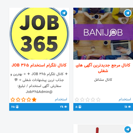
کانال مرجع جدیدترین آگهی های
کانال تلگرام استخدام JOB 365
شغلی
⚜ کانال تلگرام JOB 365 ⚜ ⭐️ بهترین و
کانال مشاغل
جذاب ترین پیشنهادات شغلی ⭐️ 💬
سفارش آگهی استخدام / تبلیغ:
@Job365Admin
استخدام
استخدام
65
2k
5
1k