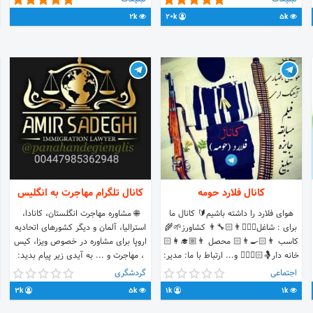
تبلیغ تا 30 روز 5بار در روز فقط ۱۰۰۰۰
https://t.me/joinchat/BQxy6iu59F40NTY8
2k
20k
5k
تومان✅ @bazarbozorgiranbot 🔴
🌐ارتباط با ادمین👇 @hossein00037 🔥
قابلیت فوق العاده ربات این امکان را به
اسپانسر @Kabar_online
شما می دهد که تبلیغ شما روزانه 5
مرتبه به صورت خودکار به مدت 30 روز
در گروه (تبلیغ رایگان) ارسال شود پس با
این قابلیت دیگر نیازی نیست هر روز
تبلیغتان را به صورت دستی در گروه
اضافه کنید ❗️ ✴️ این قابلیت در چندین
روز تاثیر بسیار خوبی در دیده شدن تبلیغ
شما دارد.
کانال فلارد حومه
کانال تلگرام مهاجرت به انگلیس
هوای فلارد را داشته باشیم🔰 کانال ما
🌐 مشاوره مهاجرت انگلستان، کانادا،
برای : شاغل👷🏻‍♂️👨🏻‍🔧👨 کشاورز🌱🌾
استرالیا، آلمان و دیگر کشورهای اتحادیه
کاسب 👨🏻‍🍳👨🏻‍ محصل 👨🏼‍🎓👩🏻
اروپا برای مشاوره در خصوص ویزا، کیس
خانه دار🤱🏻🤷🏻‍♀️ و... ارتباط با ما: مدیر:
، مهاجرت و ... به آیدی زیر پیام بدید:
@mohammad_rahmanii ادمین
@sadeghi2021 لینک کانال 👇
اجتماعی
گردشگری
کمکی: @milaad_97
e/joinchat/AAAAAFKLIpmDL9K95PyDUA
3k
5k
1k
1k