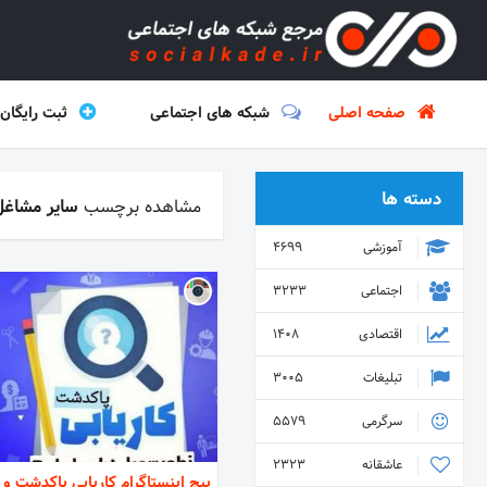
صفحه اصلی
شبکه های اجتماعی
ثبت رایگان
دسته ها
مشاهده برچسب
سایر مشاغل
آموزشی
4699
اجتماعی
3233
اقتصادی
1408
تبلیغات
3005
سرگرمی
5579
عاشقانه
2323
پیج اینستاگرام کاریابی پاکدشت و