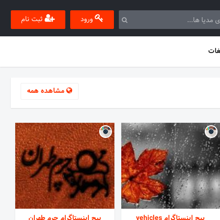
ورود
ثبت نام
غات
مشاهده همه
پیج اینستاگرام vehicles
پیج اینستاگرام چرم طهران