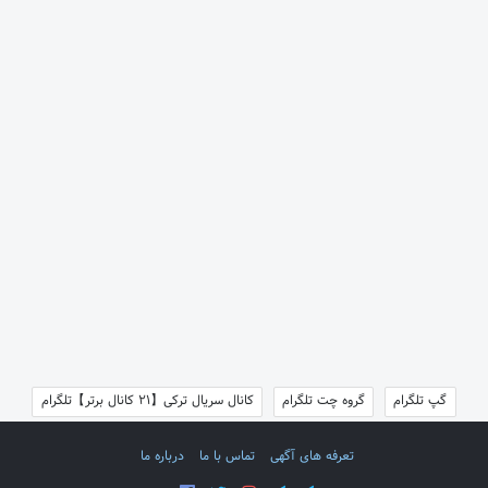
گپ تلگرام
گروه چت تلگرام
کانال سریال ترکی【21 کانال برتر】تلگرام
تعرفه های آگهی
تماس با ما
درباره ما