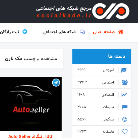
صفحه اصلی
شبکه های اجتماعی
ثبت رایگان
دسته ها
مشاهده برچسب
مک لارن
آموزشی
4699
اجتماعی
3233
اقتصادی
1408
تبلیغات
3005
سرگرمی
5579
عاشقانه
2323
کانال تلگرام Auto Seller