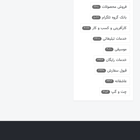
فروش محصولات
6690
بانک گروه تلگرام
5068
کارآفرینی و کسب و کار
4866
خدمات تبلیغاتی
4417
موسیقی
4060
خدمات رایگان
3363
قبول سفارش
3339
عاشقانه
3312
چت و گپ
3154