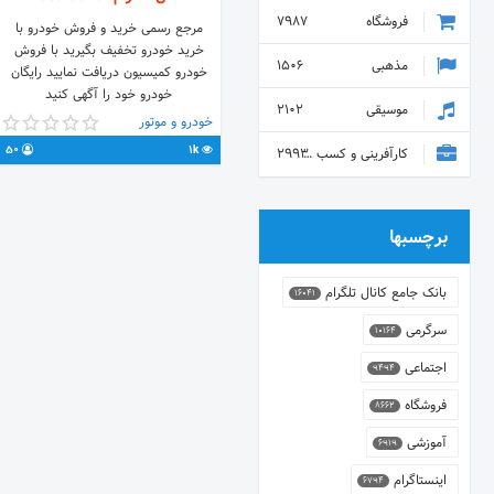
فروشگاه
7987
مرجع رسمی خرید و فروش خودرو با
خرید خودرو تخفیف بگیرید با فروش
مذهبی
1506
خودرو کمیسیون دریافت نمایید رایگان
خودرو خود را آگهی کنید
موسیقی
2102
خودرو و موتور
50
1k
کارآفرینی و کسب و کار
2993
برچسبها
بانک جامع کانال تلگرام
16041
سرگرمی
10164
اجتماعی
9494
فروشگاه
8662
آموزشی
6919
اینستاگرام
6794