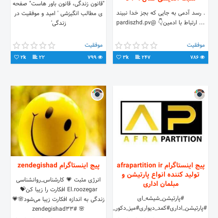
"قانون زندگی، قانون باور هاست" صفحه
. رسد آدمی به جایی که بجز خدا نبیند
ی مطالب انگیزشی ' امید و موفقیت در
... ارتباط با ادمين👇 @pardiszhd.pv
زندگی'
موفقیت
موفقیت
2k
22
799
3k
247
786
پیج اینستاگرام afrapartition ir
پیج اینستاگرام zendegishad
تولید کننده انواع پارتیشن و
انرژی مثبت 💗 کارشناس_روانشناسی
مبلمان اداری
El.roozegar افکارت را زیبا کن💝
#پارتیشن_شیشه_ای
زندگی به اندازه افکارت زیبا می‌شود🌸💗
#پارتیشن_اداری#کمد_دیواری#میز_دکور_تلویزیون#دکوراسیون_داخلی
🌸 #zendegishad33