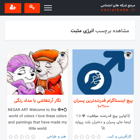
مشاهده برچسب
انرژی مثبت
پیج اینستاگرام قدرتندترین پسران
نگار آرتنقاشی با مداد رنگی
100^10
💍♥️🧿 NEGAR ART Welcome to the
🥇اولین پیج قدرتمند موفقیت 💎 👈
world of colors I love these colors
اینجا جای پسران و دختران بلند پروازه
and paintings that have made my
🚀
little world
کارآفرینی و کسب و کار
هنر و طراحی