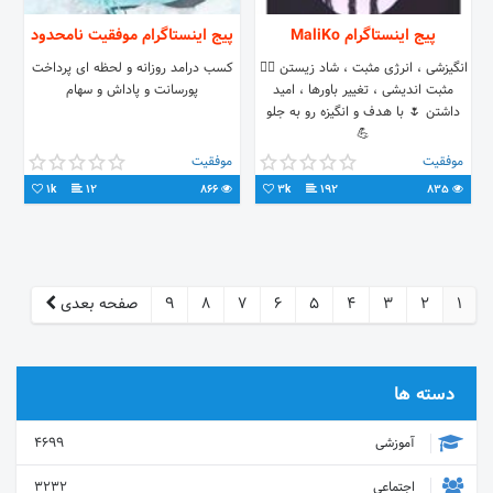
پیج اینستاگرام MaliKo
پیج اینستاگرام موفقیت نامحدود
انگیزشی ، انرژی مثبت ، شاد زیستن 🧘‍♀️
کسب درامد روزانه و لحظه ای پرداخت
مثبت اندیشی ، تغییر باورها ، امید
پورسانت و پاداش و سهام
داشتن 🌷 با هدف و انگیزه رو به جلو
💪
موفقیت
موفقیت
1k
12
866
3k
192
835
1
2
3
4
5
6
7
8
9
صفحه بعدی
دسته ها
آموزشی
4699
اجتماعی
3232