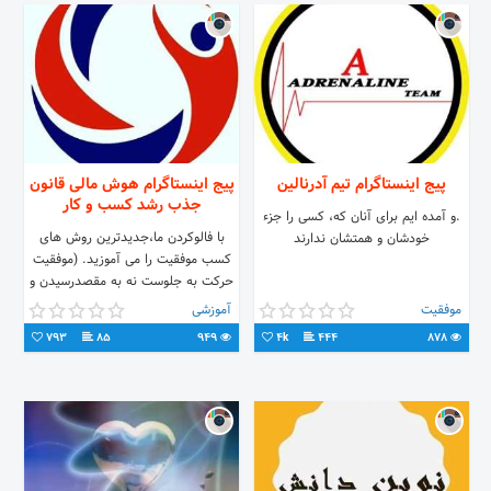
پیج اینستاگرام تیم آدرنالین
پیج اینستاگرام هوش مالی قانون
جذب رشد کسب و کار
.و آمده ایم برای آنان که، کسی را جزء
با فالوکردن ما،جدیدترین روش های
خودشان و همتشان ندارند
کسب موفقیت را می آموزید. (موفقیت
حرکت به جلوست نه به مقصدرسیدن و
مشکل شما تقصیرشما نیست! بلکه
موفقیت
آموزشی
مسؤلیت شماست-)
793
85
949
4k
444
878