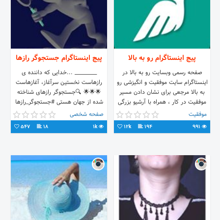
پیج اینستاگرام رو به بالا
پیج اینستاگرام جستجوگر رازها
صفحه رسمی وبسایت رو به بالا در
_________ ...خدایی که داننده ی
اینستاگرام سایت موفقیت و انگیزشی رو
رازهاست نخستین سرآغاز، آغازهاست
به بالا مرجعی برای نشان دادن مسیر
🌟🌟🌟 🔍جستجوگر رازهای شناخته
موفقیت در کار ، همراه با آرشیو بزرگی
شده از جهان هستی #جستجوگر_رازها
از کلیپ انگیزشی و کلیپ موفقیت و
#researcher_penetralia
موفقیت
صفحه شخصی
آموزشی از بهترین سخنران های جهان
547
18
1k
12k
194
991
است Telegram: @Robebala
Twitter: @RobebalaWebsite
https://Robebala.ir