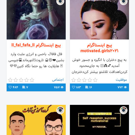
پیج اینستاگرام
پیج اینستاگرام ll_fal_fafa_ll
motivated.girls2021
فال فافا🌙 باحس و انرژی مثبت وارد
به پیج دختران با انگیزه و جسور خوش
بشین❤️😍🔮 تاروت🀄️لنورماند🎴جیپسی
آمدید💕👸🏻 به جای‌محدود
🃏 هایلایت ها رو حتما نگاه کنین💜💜
کردن‌اهدافت تلاشتو بیشتر کن‌دخترجان
😍 #دختران_باانگیزه_پرتلاش
موفقیت
اجتماعی
484
7
757
183
16
772