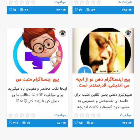
#دکور_داروخانه#انواع_پارتیشن_اداری#پارتیشن_چوبی_شیشه_ای_الومینیوم_ی_فرملس
شرکت ها
موفقیت
1k
32
730
31
117
782
پیج اینستاگرام ذهن تو از آنچه
پیج اینستاگرام مثبت من
می اندیشی، قدرتمندتر است.
اینجا نکات مختصر و مفیدی یاد میگیرید
هیپنوتیزم ذهنی یعنی تلقین مثبت برای
برای موفقیت 💯👊😉 مطالب ما رو
خلسه ای لذت‌بخش و دسترسی به
دنبال کن تا رشد کنی😍🙏🎊
ضمیرناخوداگاه،منابع کاشت اندیشه
برتر،اعتماد به نفس و محو خاطرات تلخ
موفقیت
موفقیت
و شکست ها، درمان بدن و روح
20k
2k
860
5k
50
764