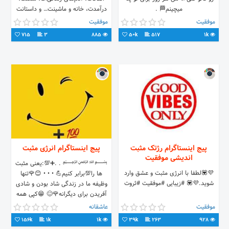
میچینم🏁 .
درآمدت، خانه و ماشینت… و داستانت
اینطور شروع می‌شود که...
موفقیت
موفقیت
715
3
885
50k
517
1k
پیج اینستاگرام رژتک مثبت
پیج اینستاگرام انرژى مثبت
اندیشی موفقیت
﷽ . .➕💯:يعنى مثبت
💜💟لطفا با انرژی مثبت و عشق وارد
ها را💯برابر كنيم💪 • • • 😊🌹تنها
شوید.💜💟 #زیبایی #موفقیت #ثروت
وظیفه ما در زندگی شاد بودن و شادی
آفریدن برای دیگرانه🌹😊 😁كپى همه
مطالب آزاد😁 #انرژى_مثبت #شادى
موفقیت
عاشقانه
#عشق
156k
1k
1k
39k
263
928