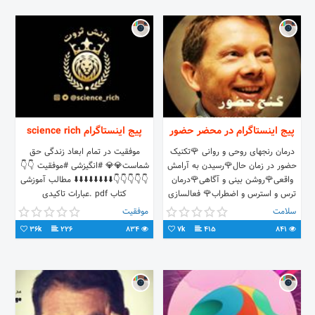
پیج اینستاگرام در محضر حضور
پیج اینستاگرام science rich
درمان رنجهای روحی و روانی 🌹تکنیک
موفقیت در تمام ابعاد زندگی حق
حضور در زمان حال🌹رسیدن به آرامش
شماست💎💎 #انگیزشی #موفقیت 👇👇
واقعی🌹روشن بینی و آگاهی🌹درمان
👇👇👇👇👇⬇️⬇️⬇️⬇️⬇️⬇️⬇️⬇️ مطالب آموزشی
ترس و استرس و اضطراب🌹 فعالسازی
کتاب pdf .عبارات تاکیدی
چشم سوم 🌹 ارتباط با فرشتگان 🌹راز و
سلامت
موفقیت
رمز رویت اعداد تکراری 🌹سخنان
36k
226
834
7k
415
841
راهگشای اکهارت تله و دیگر بزرگان
عرفان