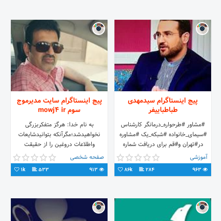
پیج اینستاگرام سیدمهدی
پیج اینستاگرام سایت مدیرموج
طباطباییفر
سوم mowj4 ir
#مشاور #طرحواره_درمانگر کارشناس
به نام خدا: هرگز متفکربزرگی
#سیمای_خانواده #شبکه_یک #مشاوره
نخواهیدشد؛مگرآنکه بتوانیدشایعات
در#تهران و#قم برای دریافت شماره
واطلاعات دروغین را از حقیقت
تماس مطب‌ها ومشاوره نامتان رابه
محض،جداکنید. برای عضویت درتیم
آموزشی
صفحه شخصی
۰۹۳۶۲۱۵۹۰۹۵پیامک کنید
قدرتمند ما به سایت mowj4
1k
533
913
86k
284
963