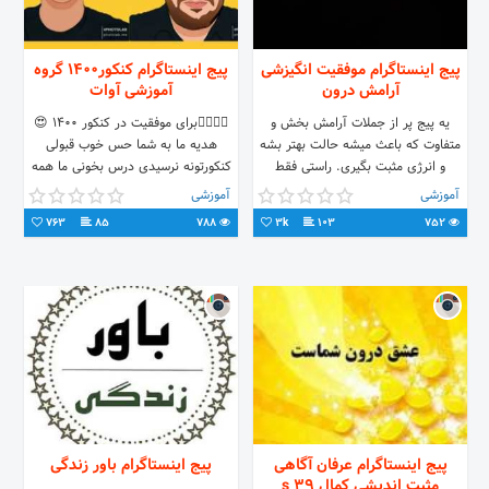
پیج اینستاگرام موفقیت انگیزشی
پیج اینستاگرام کنکور۱۴۰۰ گروه
آرامش درون
آموزشی آوات
یه پیج پر از جملات آرامش بخش و
👨‍⚕️👩‍⚕️برای موفقیت در کنکور ۱۴۰۰ 😍
متفاوت که باعث میشه حالت بهتر بشه
هدیه ما به شما حس خوب قبولی
و انرژی مثبت بگیری. راستی فقط
کنکورتونه نرسیدی درس بخونی ما همه
جملات آرامش بخش نیست یه دوره
مشکلاتت رو حل کردیم فقط پیج رو با
آموزشی
آموزشی
مراقبه و پاکسازی ذهن هم داریم که تو
دقت دنبال کن همین و مثل صد ها رتبه
763
85
788
3k
103
752
پستهای هرشبمون میزاریم پس مارو
برتر که دنبالش کردن توهم قبول میشی.
دنبال کنید شاید پشیمون نشدید و
👇کانال تلگرام آوات و ارتباط‌ باما
متفاوت بود براتون @my765550_
@avatgp_mazandaran
پیج اینستاگرام عرفان آگاهی
پیج اینستاگرام باور زندگی
مثبت اندیشی کمال 39 s