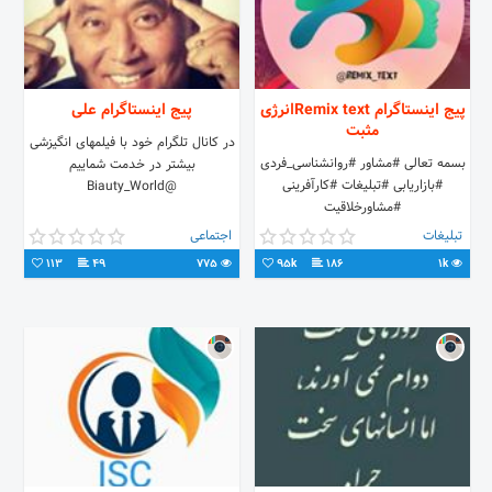
پیج اینستاگرام Remix textانرژی
پیج اینستاگرام علی
مثبت
در کانال تلگرام خود با فیلمهای انگیزشی
بسمه تعالی #مشاور #روانشناسی_فردی
بیشتر در خدمت شماییم
#بازاریابی #تبلیغات #کارآفرینی
@Biauty_World
#مشاورخلاقیت
تبلیغات
اجتماعی
113
49
775
95k
186
1k