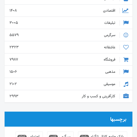
اقتصادی
1408
تبلیغات
3005
سرگرمی
5579
عاشقانه
2323
فروشگاه
7987
مذهبی
1506
موسیقی
2102
کارآفرینی و کسب و کار
2993
برچسبها
بانک جامع کانال تلگرام
سرگرمی
اجتماعی
9493
10164
16040