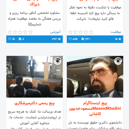
دیراک
موفقیت یا شکست دقیقا به نحوه تفکر
مشاوره تخصصی کنکور برنامه ریزی و
ما بستگی داره پیج تازه تاسیسه لطفا
بررسی هفتگی به مقصد موفقیت همراه
فالو کنید تبلیغات》دایرکت
شماییم🙌
موفقیت
آموزشی
1k
8
792
56k
430
1k
پیج اینستاگرام
پیج رسمی دکترمیرشکاری
MasoodKhadiviمسعودخدیوی
هدف ورسالت ما: کمک به هرچه سریع
کاشانی
تر ثروتمندترشدن شماست. خدمات ما:
دانشجوی دکتـری حقوق نویسنده به دل
مشاوره آنلاین آموزش
نبض قلم پیشکشی برای حضرت دوست