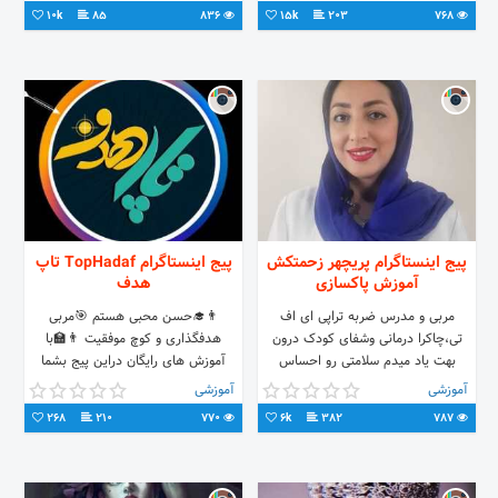
10k
85
836
15k
203
768
پیج اینستاگرام پریچهر زحمتکش
پیج اینستاگرام TopHadaf تاپ
آموزش پاکسازی
هدف
مربی و مدرس ضربه تراپی ای اف
👨‍🎓حسن محبی هستم 🎯مربی
تی،چاکرا درمانی وشفای کودک درون
هدفگذاری و کوچ موفقیت 👨‍🏫با
بهت یاد میدم سلامتی رو احساس
آموزش های رایگان دراین پیج بشما
کنی♾ 🎁بیا و هدیه ات رو دریافت کن
کمک می کنم تا به خواسته و اهداف
آموزشی
آموزشی
👇👇👇
خویش دست یابید.
268
210
770
6k
382
787