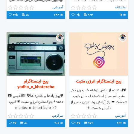
ویدیویی،صوتی،متنی فروش کتاب های
خدا یارم باش که رو به قبله حق بنگارم
موفقیت فروش دوره های آموزشی
عاشقانه
آموزشی
masoodkhadivi.blogfa.com/
29k
18
782
10k
803
1k
t.me/masoodkhadivi
پیج اینستاگرام انرژی مثبت
پیج اینستاگرام
yadha_o_khatereha
💖استفاده از عکس نوشته ها بدون ذکر
💖پیج یادها و خاطره ها💖 🎼قدیمی 📷
منبع هم مجاز است،هدف حال خوب
دهه60،جوک،طنز،انرژی مثبت 🎥کلیپ
شماست ❤ راز آرامش رها کردن ذهن از
#moritez_n #mori_boro_2
نگرانی هاست ⚘
#یادها_و_خاطره_ها_2 #برو_2_جوک
آموزشی
سرگرمی
#برو_2_کلیپ #برو_2_موزیک
3k
80
906
13k
622
844