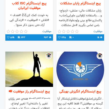
پیج اینستاگرام پایان مشکلات
پیج اینستاگرام ISC کلاب
موفقیت ایرانیان
پایان مشکلات مالی؛ عشقی؛ ؛ازدواج؛
به خودت کمک کن✌✌ #هدف >
و....بااستفاده ازقوانین ماورایی(جذب؛
#تلاش > #موفقیت > #زندگی کپی
پاکسازی؛طالع بینی و)ودعاواذکارخاصه
آزاد،حتی بدون ذکر منبع! .
بامن تماس بگیرید #حل مشکلات
#تضمینی #صددرصدی
موفقیت
موفقیت
56k
643
963
745
0
1k
پیج اینستاگرام انگیزش بهینگی
پیج اینستاگرام راز موفقیت 🔊
. انگیزش|عشق|موفقیت|تلاش|پشتکار آیا
﷽ همه‌ی عمر رؤیای
گرسنه ی موفقیتی؟! فقط کافیه این پیج
تغییر را داشته‌ای!! تغییرِ اوضاع،
رو فالو کنی💯 من هر روز برای تو پله
اتفاقات، آدم‌های زندگی‌ات، شغلت،