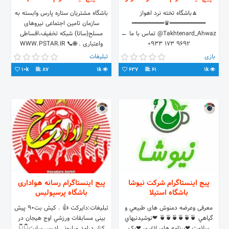
🔼باشگاه تخته نرد اهواز
باشگاه مشتریان ستاره پارس وابسته به
━━━━━━━━━━♛━━━━━━━━━
سازمان تامین اجتماعی نیروهای
Takhtenard_Ahwaz@ تماس با ما ←
مسلح(ساتا) شبکه تخفیف،اقساطی
واعتباری . 🌐WWW.PSTAR.IR 📞
━━━━━━━━━━♛━━━━━━━━━ ✓کانال
۰۲۱_۴۹۲۵۱
بازی
تبلیغات
تـلـگـــرام 👇 Takhtenard_Ahvaz@
10k
87
1k
637
61
1k
پیج اینستاگرام شرکت نیوشا
پیج اینستاگرام رسانه هواداری
باشگاه استیلا
باشگاه پرسپولیس
معرفی وعرضه دمنوش های طبيعي و
تبلیغات:دایرکت 👍 . کیش بت۹۰ پيش
گياهي 🍵🍵🍵🍵🍵🍵 ❤نوشيدنيهاي
بينی مسابقات ورزشي اوج هیجان در
سلامت ❤برنامه هاي لاغري ❤پک
کنار درامد میلیونی ادرس سایت👇👇