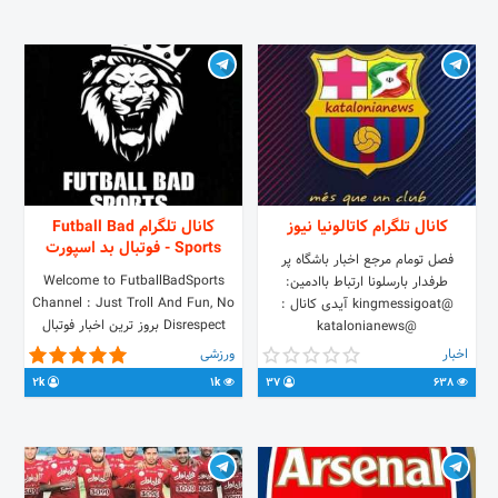
@Esteghlal_Bad_Newsss
کانال تلگرام کاتالونیا نیوز
کانال تلگرام Futball Bad
Sports - فوتبال بد اسپورت
فصل تومام مرجع اخبار باشگاه پر
Welcome to FutballBadSports
طرفدار بارسلونا ارتباط باادمین:
Channel : Just Troll And Fun, No
@kingmessigoat آیدی کانال :
Disrespect بروز ترین اخبار فوتبال
@katalonianews
ایران و جهان . ⚽ اینجا با هر تیمی
اخبار
ورزشی
شوخی داریم . فان ترین کانال فوتبالی
2k
1k
37
638