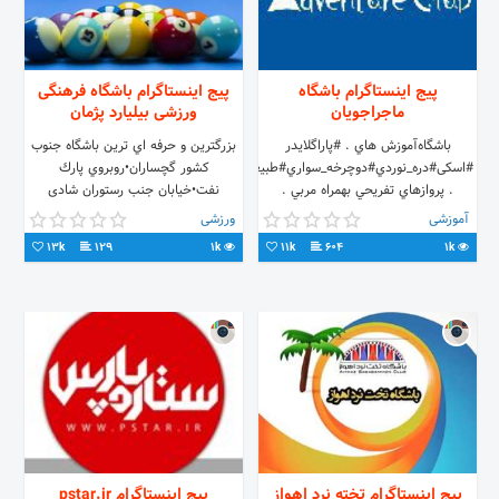
پیج اینستاگرام باشگاه
پیج اینستاگرام باشگاه فرهنگی
ماجراجویان
ورزشی بيليارد پژمان
باشگاه‌‌‌‌آموزش هاي . #پاراگلایدر
بزرگترين و حرفه اي ترين باشگاه جنوب
#اسكی#دره_نوردي#دوچرخه_سواري#طبیعتگردی
کشور گچساران•روبروي پارك
. پروازهاي تفريحي بهمراه مربي .
نفت•خیابان جنب رستوران شادی
تورهاي ماجراجويانه . 09123578009
آموزشی
ورزشی
شهرام راد
13k
129
1k
11k
604
1k
پیج اینستاگرام تخته نرد اهواز
پیج اینستاگرام pstar.ir