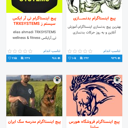
پیج اینستاگرام بدنســــــازی
پیج اینستاگرام تی آر ایکس
سیستم ز TRXSYSTEMS
بهترین پیج بدنسازی اینستاگرام،آموزش
elias ahmadi TRXSYSTEMS
آنلاین و به روز حرکات بدنسازی
تی_آرایکس wellness & fitness
تناسب اندام
تناسب اندام
28k
237
918
10k
242
939
پیج اینستاگرام فروشگاه هورس
پیج اینستاگرام مدرسه سگ ايران
ساینا