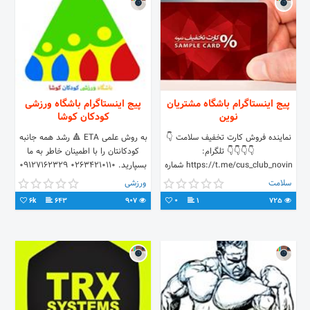
پیج اینستاگرام باشگاه مشتریان
پیج اینستاگرام باشگاه ورزشی
نوین
کودکان کوشا
نماینده فروش کارت تخفیف سلامت 👇
به روش علمی ETA 🔺️ رشد همه جانبه
👇👇👇👇 تلگرام‌:
کودکانتان را با اطمینان خاطر به ما
https://t.me/cus_club_novin شماره
بسپارید. 02634210110 09127162329
تماس :02188935741 ایمیل
09125093279 ساعات تماس : ۹:۳۰
سلامت
ورزشی
:info.novinOOJ@gmail.com
الی ۱۳ _ ۱۵ الی ۱۹
6k
643
907
0
1
725