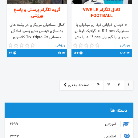
کانال تلگرام VIVE LE
گروه تلگرام پرسش و پاسخ
FOOTBALL
ورزشی
🔹 فوتبال خیابانی فیفا رو میخوای یا
کمال اسماعیلی مربیگری در رشته های
مسترلیگ pes ⁉️⁉️ 🔹 گرافیک فیفا رو
بدنسازی فیتنس بادی پامپ آمادگی
میخوای یا گیم پلی pes ⁉️ 🔹 یا حتی
جسمانی Trx 4dpro Cx کلاسهای
دوست داری تو یه بازی فوتبالی مربی رو
آموزش برنامه نویسی و کار با دستگاه
ورزشی
ورزشی
تو محوطه و ساختمون باشگاه مثل gta
کلاسهای خصوصی در باشگاه و هوم جیم
2k
4k
124
893
حرکت بدی ⁉️⁉️ 🔹 و یا حتی .... 📌
و فضای باز برنامه تمرینی و غذایی
لینک دانلود + اخبار + تصاویر بازی +
@Opal12345 ایدی @kamalgym
آموزش‌ها...
کانال
1
2
3
4
صفحه بعدی
دسته ها
آموزشی
4699
اجتماعی
3233