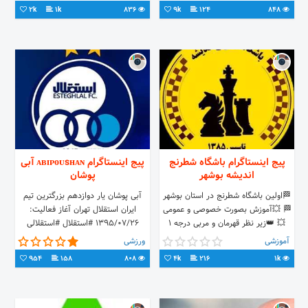
Salamatjcnews
2k
1k
836
9k
124
848
پیج اینستاگرام باشگاه شطرنج
پیج اینستاگرام ᴀʙɪᴘᴏᴜsʜᴀɴ آبی
اندیشه بوشهر
پوشان
🏁اولین باشگاه شطرنج در استان بوشهر‌
آبی پوشان یار دوازدهم بزرگترین تیم
🏁 💥آموزش بصورت خصوصی و عمومی
ایران استقلال تهران آغاز فعالیت:
💥 👑زیر نظر قهرمان و مربی درجه ۱
1395/07/26 #استقلال #استقلالی
استان👑 📍سنگی-خیابان فاطمیه-یاس۷
#دختر_آبی #esteghlal
آموزشی
ورزشی
📍⁦ #آموزش#شطرنج#بوشهر
954
158
808
4k
216
1k