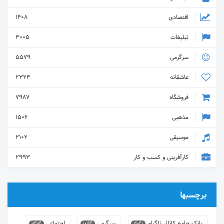
اقتصادی
1408
تبلیغات
3005
سرگرمی
5579
عاشقانه
2323
فروشگاه
7987
مذهبی
1506
موسیقی
2102
کارآفرینی و کسب و کار
2993
برچسبها
بانک جامع کانال تلگرام
سرگرمی
اجتماعی
9494
10164
16041