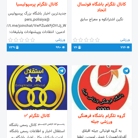
کانال تلگرام باشگاه فوتسال
کانال تلگرام پرسپولیسیا
اتحاد
جدیدترین اخبار باشگاه بزرگ پرسپولیس
نگین اشترانکوه و معراج سابق
@pers_polisiya
ttps://t.me/joinchat/Vw4Zuxk4jO71Jj_W
ادمین: انتقادات وپيشنهادات وتبليغات:
@RMmmmmmmmm گپ کانال
ورزشی
ورزشی
پرسپولیسیا: @gp_pers_polisiya
739
990
76
776
گروه تلگرام باشگاه فرهنگی
کانال تلگرام ✅
ورزشی جیله
﷽ کانال رسمی باشگاه
به گروه فوتبالی جیله اقبلاق
استقلال اخبار و اطلاعات رسمی باشگاه
آقداق(همدان) خوش اومدین لطفا
ادیت بازیکنان وکلی اخبار باشگاه رو