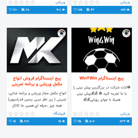
شماره تماس‌ جهت ثبت نام👇
ورزشی
ورزشی
0938۶۷۰۱۸۷۰ 📞
160
28
901
17k
44
866
پیج اینستاگرام Win4Win
پیج اینستاگرام فروش انواع
مکمل ورزشی و برنامه تمرینی
⚽لذت شرکت در بزرگترین پیش بینی را
انواع مکمل مجاز ورزشی و برنامه غذایی-
با ما تجربه کنید ⚽ 💰💰پیش بینی
تمرینی ( زیر نظر مربی رسمی فدراسیون)
همراه با جوایز رویایی💰💰
همه چيز ،حرفه اي،همين جا كانال
تلگرام = ليست قيمت 📲
ورزشی
فروشگاه
1k
217
1k
7k
506
833