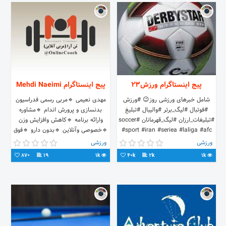
پیج اینستاگرام ورزش23
پیج اینستاگرام Mehdi Naeimi
شامل خبرهای ورزشی روز😉 #ورزش
مهدی نعیمی 🔹مربی رسمی فدراسیون
#فوتبال #لیگ_برتر #والیبال #تبلیغ
بدنسازی و پرورش اندام 🔹مشاوره
#تبلیغات_ارزان #لیگ_قهرمانان #soccer
وارائه برنامه 🔹کاهش وافزایش وزن
#sport #iran #seriea #laliga #afc
🔹خصوصی وآنلاین 🔹بدون دارو 🔹فوق
#champion #fff
لیسانس +989155211272
ورزشی
ورزشی
870
19
1k
40k
2k
1k