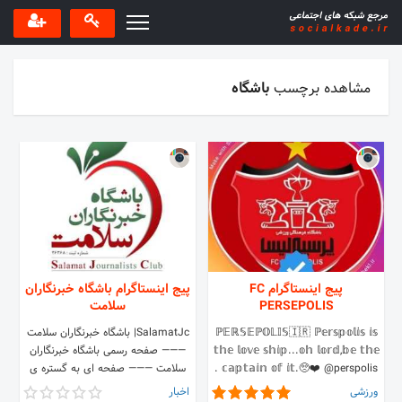
مشاهده برچسب
باشگاه
پیج اینستاگرام FC
پیج اینستاگرام باشگاه خبرنگاران
PERSEPOLIS
سلامت
ℙ𝔼ℝ𝕊𝔼ℙ𝕆𝕃𝕀𝕊🇮🇷 ℙ𝕖𝕣𝕤𝕡𝕠𝕝𝕚𝕤 𝕚𝕤
SalamatJc| باشگاه خبرنگاران سلامت
𝕥𝕙𝕖 𝕝𝕠𝕧𝕖 𝕤𝕙𝕚𝕡...𝕠𝕙 𝕝𝕠𝕣𝕕,𝕓𝕖 𝕥𝕙𝕖
——— صفحه رسمی باشگاه خبرنگاران
𝕔𝕒𝕡𝕥𝕒𝕚𝕟 𝕠𝕗 𝕚𝕥.🥺❤️ @perspolis .
سلامت ——— صفحه ای به گستره ی
ایران؛گزیده بخوانید... ——— در تلگرام:
ورزشی
اخبار