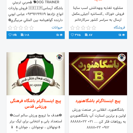
DOG TRAINER🐕 ⛳️مربي تربيتي
مشاوره تغذیه وبهداشتی اسب ساینا
باشگاه آرساس🇩🇪🇮🇷 فروش واردات
فروش خوراک _کنسانتره آجیلی_مکمل
انواع نژادها 09396199119 عباس ايوبي
ارسال به سراسر کشور سرکارخانم
دارنده گواهينامه بين المللي مربيگري🌐
قربانی۰۹۳۳۶۷۹۶۴۲۴
@FCI @WUSV @IKC
فروشگاه
حیوانات
https://t.me/markethorsesaina
16k
108
1k
375
87
1k
پیج اینستاگرام باشگاهنورد
پیج اینستاگرام باشگاه فرهنگی
ورزشی قدس
باشگاهنورد، انقلابی در صنعت ورزش
⚽هدف ما ترویج ورزش سالم است⚽
اولین و برترین استارت آپ باشگاهنوردی
استعداد یابی و انتخابی برای لیگ‌ برتر
به رویاهات فکر کن ... 021 88888022
🌷نونهالان ، نوجوانان ، جوانان🌷 📱
0912 8888022