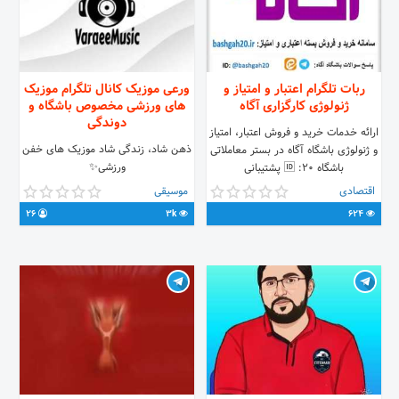
ربات تلگرام اعتبار و امتیاز و
ورعی موزیک کانال تلگرام موزیک
ژنولوژی کارگزاری آگاه
های ورزشی مخصوص باشگاه و
دوندگی
ارائه خدمات خرید و فروش اعتبار، امتیاز
ذهن شاد، زندگی شاد موزیک های خفن
و ژنولوژی باشگاه آگاه در بستر معاملاتی
ورزشی✨
باشگاه ۲۰: 🆔 پشتیبانی
@bashgah_bashgah 🌐 آدرس سامانه
اقتصادی
موسیقی
bashgah20.ir
26
3k
624