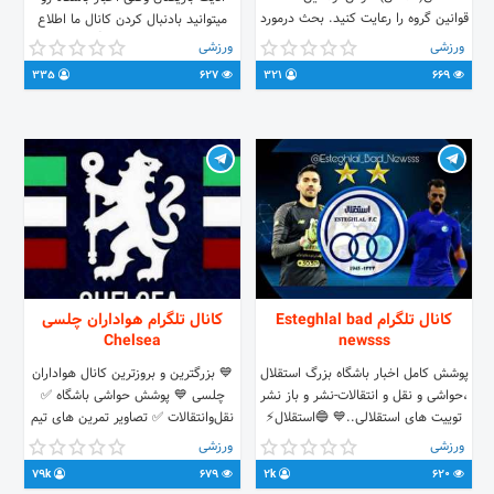
قوانین گروه را رعایت کنید. بحث درمورد
میتوانید بادنبال کردن کانال ما اطلاع
مشکلات روستا✅ بی ادبی وحرفهای
داشته باشید. لینک کانال👇 ╔┄┅┅∞✶⃟
ورزشی
ورزشی
زشت ممنوع🚫 توهین ممنوع🚫 باتشکر
💙⃟✶∞┅┅┄╗ @Esteghlalir_official🌟
335
627
321
669
مدیریت باشگاه جیله🐓
🌟 ╚┄┅┅∞✶⃟🏆⃟✶∞┅┅┄╝
https://t.me/+OpWsdZlITuplYjk0
کانال تلگرام Esteghlal bad
کانال تلگرام هواداران چلسی
Chelsea
newsss
پوشش کامل اخبار باشگاه بزرگ استقلال
💙 بزرگترین و بروزترین کانال هواداران
،حواشی و نقل و انتقالات-نشر و باز نشر
چلسی 💙 پوشش حواشی باشگاه ✅
توییت های استقلالی..💙 🔵استقلال⚡
نقل‌وانتقالات ✅ تصاویر تمرین های تیم
الهلال⚪ 🗓دوشنبه 22شهریور ⏰ساعت:
✅ گزارش بازی ها✅ ⚽️ گل های چلسی
ورزشی
ورزشی
21:30 به وقت ایران 🏟ورزشگاه:
@ChelseaFc_Goal ☎️ ارتباط با ما
79k
679
2k
620
زعبیل‌دبی 🖥شبکه3 یــــاردوازدهم‌اســــتقلال
@Chelsea_ads