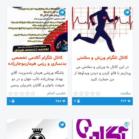
کانال تلگرام ورزش و سلامتی
کانال تلگرام آکادمی تخصصی
بدنسازی و رزمی هرمان‌بوجارزاده
در این کانال به ورزش و سلامتی می
باشگاه ورزشی هرمان بامدیریت آقای
پردازیم با فالو کردن و دیدن ویدئوها از
بهداد بوجارزاده نائب جهان و در دو
من حمایت کنید
شیفت بانوان و آقایان بامربیان رسمی
فدراسیون در رشته های تی آرایکس،
سلامت
تناسب اندام
سی ایکس، کار با دستگاه های بدنسازی
0
457
2
423
وآمادگی جسمانی. Ems و آیجیم- و
رشته های رزمی، جودو و bjj و بوکس،
کیک بوکسینگ و موتای