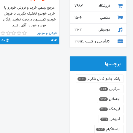
فروشگاه
7987
مرجع رسمی خرید و فروش خودرو با
خرید خودرو تخفیف بگیرید با فروش
مذهبی
1506
خودرو کمیسیون دریافت نمایید رایگان
خودرو خود را آگهی کنید
موسیقی
2102
خودرو و موتور
50
1k
کارآفرینی و کسب و کار
2993
برچسبها
بانک جامع کانال تلگرام
16040
سرگرمی
10164
اجتماعی
9493
فروشگاه
8662
آموزشی
6919
اینستاگرام
6794