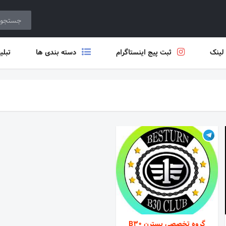
 لینک
ثبت پیج اینستاگرام
دسته بندی ها
تبلی
گروه تخصصی بسترن B30