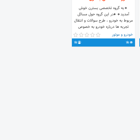
🔸به گروه تخصصی بسترن خوش
آمديد🔸 ♦️در اين گروه حول مسائل
مربوط به خودرو ، طرح سوالات و انتقال
تجربه ها درباره خودرو به خصوص
بسترن گفت و گو مي شود♦️ ⭐️مورد تایید
خودرو و موتور
گروه بهمن⭐️ ❤️این گروه توسط مالکان
1k
1k
بسترن اداره می شود❤️ 💫گروه کاملا
مستقل💫