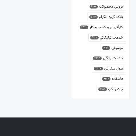
فروش محصولات
6690
بانک گروه تلگرام
5068
کارآفرینی و کسب و کار
4866
خدمات تبلیغاتی
4417
موسیقی
4060
خدمات رایگان
3363
قبول سفارش
3339
عاشقانه
3312
چت و گپ
3154