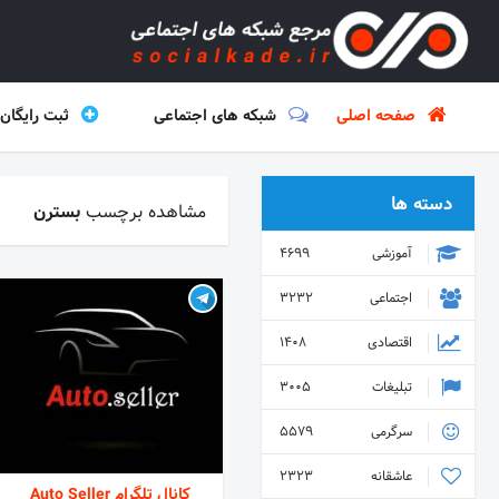
صفحه اصلی
شبکه های اجتماعی
ثبت رایگان
دسته ها
مشاهده برچسب
بسترن
آموزشی
4699
اجتماعی
3232
اقتصادی
1408
تبلیغات
3005
سرگرمی
5579
عاشقانه
2323
کانال تلگرام Auto Seller