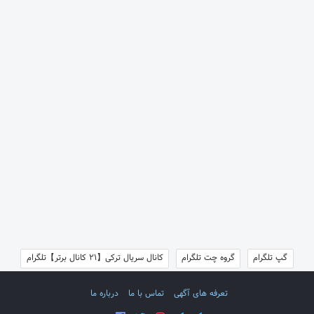
گپ تلگرام
گروه چت تلگرام
کانال سریال ترکی【21 کانال برتر】تلگرام
تعرفه های آگهی
تماس با ما
درباره ما