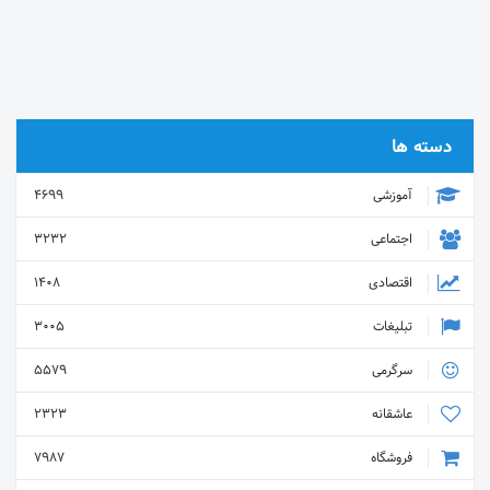
دسته ها
آموزشی
4699
اجتماعی
3232
اقتصادی
1408
تبلیغات
3005
سرگرمی
5579
عاشقانه
2323
فروشگاه
7987