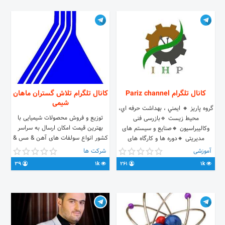
Www.sakhtine.com
کانال تلگرام Pariz channel
کانال تلگرام تلاش گستران ماهان
شیمی
گروه پاریز 🔸 ايمني ، بهداشت حرفه اي،
توزیع و فروش محصولات شیمیایی با
محيط زيست 🔹بازرسی فنی
بهترین قیمت امکان ارسال به سراسر
وکالیبراسیون 🔸صنایع و سیستم های
کشور انواع سولفات های آهن & مس &
مدیریتی 🔸دوره ها و کارگاه های
آمونیوم & پتاسیم & روی & منگنز &
تخصصی تماس با ما : @sha_al
آموزشی
شرکت ها
آلومینیوم سود پرک*کات کبود*کلر
09188857912
39
1k
261
1k
هندی و ایرانی و..... 021-43846151
09134002921