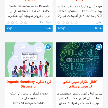
جهت تبادل و تبلیغات و انتقال نظرات و
Yekta Nano-Fnavaran Payesh
پیشنهادات : Owner : @AmirH_Hmz
Azma YNFPA co - 2020 طراحی،
👇👇اینستاگرام کانال آزمایشات شیمی👇
تولید و فروش تجهیزات آزمایشگاهی،
👇
الکترونیکی، پزشکی، پتروشیمی و صنعتی
علمی
شرکت ها
@ghadim68 @KIANHASANZADE
instagram.com/azmayeshatshimi
3
1k
627
641
#با_تشکر_از_تمامی_منابع_وب_شیمی
09058182487 09128627545
IRAN.Alborz
کانال تلگرام شیمی کنکور
گروه تلگرام Organic chemistry
تیزهوشان شفاعی
Discussion
بهترین کانال آموزش شیمی تیزهوشان ما
بحث و گفتگو در شیمی آلی لینک
تا حالا دانش آموزی نداشتیم که عاشق
عضویت گروه:
شیمی نشده باشه و نخواد که همش
https://t.me/joinchat/Q-