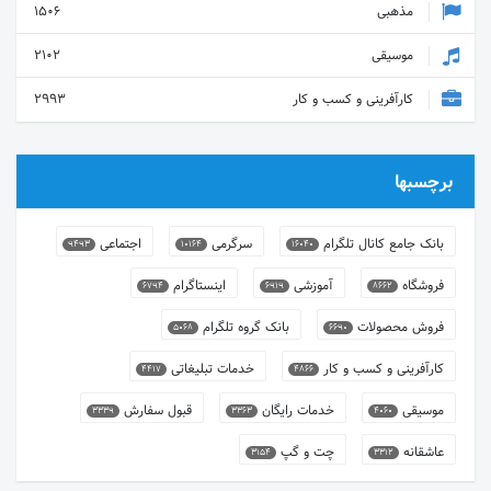
مذهبی
1506
موسیقی
2102
کارآفرینی و کسب و کار
2993
برچسبها
بانک جامع کانال تلگرام
سرگرمی
اجتماعی
9493
10164
16040
فروشگاه
آموزشی
اینستاگرام
6794
6919
8662
فروش محصولات
بانک گروه تلگرام
5068
6690
کارآفرینی و کسب و کار
خدمات تبلیغاتی
4417
4866
موسیقی
خدمات رایگان
قبول سفارش
3339
3363
4060
عاشقانه
چت و گپ
3154
3312