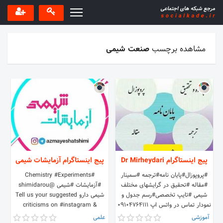
مشاهده برچسب
صنعت شیمی
پیج اینستاگرام Dr Mirheydari
پیج اینستاگرام آزمایشات شیمی
#پروپوزال#پایان نامه#ترجمه #سمینار
#Chemistry #Experiments
#مقاله #تحقیق در گرایشهای مختلف
#آزمایشات #شیمی @shimidarou
شیمی #تایپ تخصصی#رسم جدول و
شیمی دارو Tell us your suggested
نمودار تماس در واتس اپ 09104764111
criticisms on #instagram &
@mirheydari.chem
#telegram #اینستاگرام و #تلگرام
آموزشی
علمی