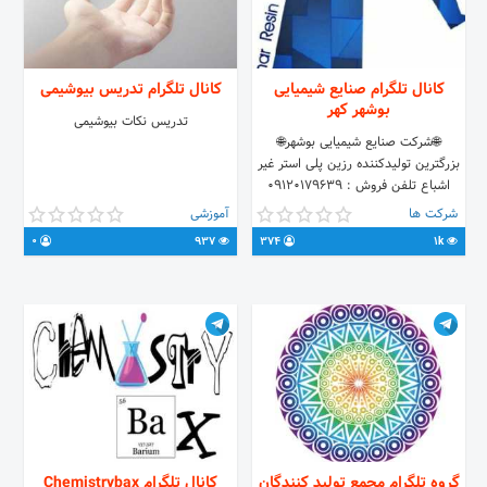
کانال تلگرام صنایع شیمیایی
کانال تلگرام تدریس بیوشیمی
بوشهر کهر
تدریس نکات بیوشیمی
🌐شرکت صنایع شیمیایی بوشهر🌐
بزرگترین تولیدکننده رزین پلی استر غیر
اشباع تلفن فروش : 09120179639
بیات
شرکت ها
آموزشی
0
937
374
1k
گروه تلگرام مجمع تولید کنندگان
کانال تلگرام Chemistrybax