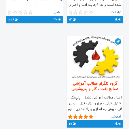
شده است و لذا ۱-رعایت ادب و احترام
واجب است ۲-از فرستادن مطالب خارج
تبلیغات
علمی
از عرف گروه خودداری کنین ۳-ایجاد
556
3k
13
1k
مزاحمت ممنوع با تشکر مدیریت سازمان
🇮🇷مطابق با قوانین جمهوری اسلامی
ایران🇮🇷
گروه تلگرام مطالب آموزشی
صنایع نفت ، گاز و پتروشیمی
ارسال مطالب آموزشی شامل : پایپینگ ،
کنترل کیفی ، برق و ابزار دقیق ، ایمنی
فنی ، پیش راه اندازی و راه اندازی ، نرم
افزارهای طراحی پایپینگ
آموزشی
2k
6k