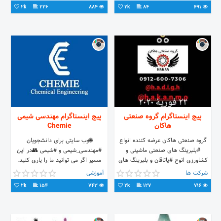
2k
226
884
2k
84
691
پیج اینستاگرام گروه صنعتی
پیج اینستاگرام مهندسی شیمی
هاکان
Chemie
گروه صنعتی هاکان عرضه کننده انواع
🌐وب سایتی برای دانشجویان
#بلبرینگ های صنعتی ماشینی و
#مهندسی_شیمی و #شیمی 👥در این
کشاورزی انوع #یاتاقان و بلبرینگ های
مسیر اگر می توانید ما را یاری کنید.
صنعت کاغذ سازی.فولاد
TELEGRAM⤵️ 🔵Chemie_ir WEB
شرکت ها
آموزشی
پتروشیمی.سنگ شکن و..
SITE⤵️
2k
154
743
2k
127
716