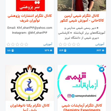
کانال تلگرام شیمی آرمین
کانال تلگرام انتشارات پژوهشی
کاکاخانی - آموزش شیمی کنکور
نوآوران شریف
🔸دبیر رسمی شیمی مدارس و
Email: Khf_sharif94@yahoo.com
آموزشگاه‌های برتر کرمانشاه 🔹کارشناسی
Instagram: @khf_sharif94
دبیری شیمی از دانشگاه تبریز
🔸کارشناسی ارشد شیمی‌تجزیه دانشگاه
آموزشی
آموزشی
رازی 🔹برگزیده استعداد‌های درخشان
181
729
714
623
دانشگاه 🔸مدرس شیمی کنکور و نهایی -
🔻آدرس پیج اینستاگرام🔻
https://instagram.com/shimi_kakakhani
کانال تلگرام آزمایشات شیمی
کانال تلگرام یکتا نانوفناوران
Chemistry Experiments
پایش آزما