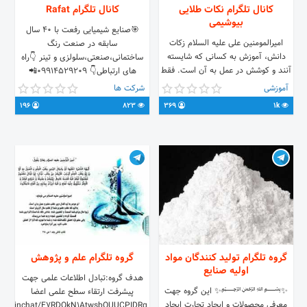
کانال تلگرام نکات طلایی
کانال تلگرام Rafat
بیوشیمی
🎯صنایع شیمیایی رفعت با ۴۰ سال
امیرالمومنین على عليه ‏السلام زكات
سابقه در صنعت رنگ
دانش، آموزش به كسانى كه شايسته
ساختمانی،صنعتی،سلولزی و تینر 👇راه
آنند و كوشش در عمل به آن است. فقط
های ارتباطی👇 09914529209📲
آموزش رایگان بدون هیچ چشم داشتی
02177137528📞
آموزشی
شرکت ها
ادمین برای عزیزانی که سوال دارن بعد
196
823
369
1k
از دادن پیام برای پاسخ صبور باشید
گروه تلگرام تولید کنندگان مواد
گروه تلگرام علم و پژوهش
اولیه صنایع
هدف گروه:تبادل اطلاعات علمی جهت
✨﷽✨ این گروه جهت
پیشرفت ارتقاء سطح علمی اعضا
معرفی محصولات و ایجاد تجارت ایجاد
.me/joinchat/E7RDQkN1AtwsbOUUCPIDRg