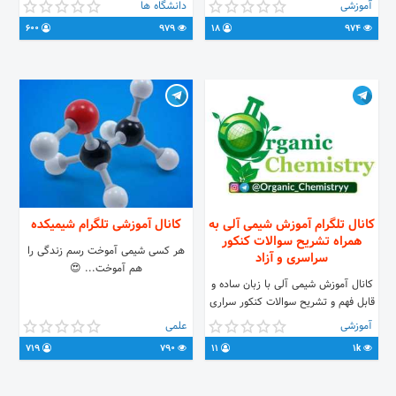
تست شیمی بزنه! این : عالیه!!! همون
XMYRtutpUpYRtnkqvawg قوانین
آموزشی
دانشگاه ها
چیزی که فرق ما با دیگری یاس البته،
گروه: ⛔️ چت غیر علمی ممنوع. ⛔️
600
979
18
974
دو صد گفته چون نیم کردار نیست....
تبلیغات و مطالب غیرمرتبط ممنوع.
شاد باشی!
کانال شیمی آلی:
https://t.me/Organic_Chemistryy
کانال تلگرام آموزش شیمی آلی به
کانال آموزشی تلگرام شیمیکده
همراه تشریح سوالات کنکور
هر کسی شیمی آموخت رسم زندگی را
سراسری و آزاد
هم آموخت... 😍
کانال آموزش شیمی آلی با زبان ساده و
قابل فهم و تشریح سوالات کنکور سراری
و آزاد.
آموزشی
علمی
719
790
11
1k