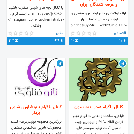
و عرضه کنندگان ایران
با کانال بچه های شیمی متفاوت باشید
ارائه توانمندی های تولیدی و صنعتی و
😉😍 @chemistrybax اینستاگرام :
توزیعی فعالان اقتصاد ایران
http://instagram.com/_u/chemistrybax
https://t.me/joinchat/GyVdrBI40ozII5SmiaHYEw
وبلاگ :
http://chemistrybax.blogfa.com
اقتصادی
علمی
422
914
10
1k
کانال تلگرام صدر اتوماسیون
کانال تلگرام نانو فناوری شیمی
پرداز
طراحی، ساخت و تعمیرات انواع تابلو
بزرگترین مجموعه تولیدوعرضه کننده
فرمان PLC، HMI و اینورتری جهت
محصولات نانویی ساختمانی درشمال
ماشین آلات، تولید سیستم های
کشور ترمیم،مقاوم سازی و آب بندی