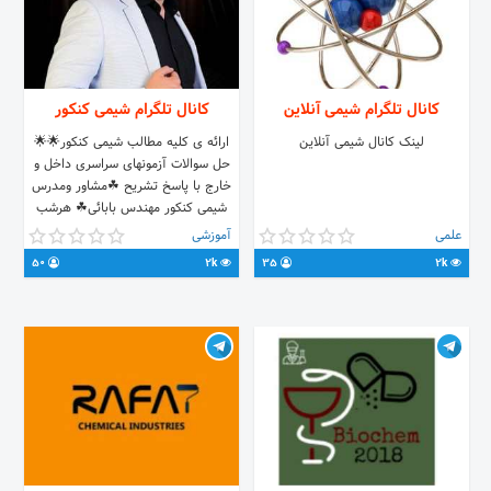
کانال تلگرام شیمی آنلاین
کانال تلگرام شیمی کنکور
لینک کانال شیمی آنلاین
ارائه ی کلیه مطالب شیمی کنکور🌟🌟
حل سوالات آزمونهای سراسری داخل و
خارج با پاسخ تشریح ☘مشاور ومدرس
شیمی کنکور مهندس بابائی☘ هرشب
بررسی یک گروه از جدول تناوبی
علمی
آموزشی
50
2k
35
2k