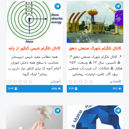
کانال تلگرام شهرک صنعتی دهق
کانال تلگرام شیمی کنکور از پایه
📍 کانال تلگرام شهرک صنعتی دهق 📍
همه مطالب مفید شیمی دبیرستان
🔺 تاسیس: سال 62 🔺 وسعت: ۲۵۳
متناسب با سطح همه دانش اموزان
هکتار 🔺 امکانات: آب شرب،آب صنعتی،
*تمام آنچه ک برای کنکور نیاز دارین ن
برق، گاز، تلفن، اینترنت، روشنایی
بیشتر* لینک گروه:
معابر، آسفالت خیابان‌ها، واحد ایمنی و
https://t.me/joinchat/EUc-
اقتصادی
آموزشی
آتش‌نشانی، انتظامات، فضای سبز،جایگاه
xj7FYUtArzE49N-WXg ارتباط با
203
875
314
921
سوخت CNG، مرکز اورژانس در یک
ادمین: @souri_javad لینک کانال:
کیلومتری و... 🟧 صنایع مستقر: فلزی،
@shimipayeh96
غذایی، نساجی، شیمیایی، کانی غیر
فلزی، سلولزی