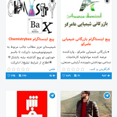
پیج اینستاگرام بازرگانی شیمیایی
پیج اینستاگرام Chemistrybax
عامرکو
شیمیستای عزیز مطالب جالب مربوط به
🔸️بازرگانی شیمیایی عامرکو ، واردکننده
شیمیتونوبفرستید دایرکت تا بااسم
عرضه کننده مواداولیه کارخانجات
خودتون تو پیج گذاشته بشه باتشکر🌹
نساجی،بهداشتی،شوینده،آرایشی،صنعتی،آبکاری،رنگ
🌟اطلاع از شرایط تبلیغ👈دایرکت
و رزین ( ابراهیم عامری) 📱
🆔کانال تلگرام↙
کارآفرینی و کسب و کار
علمی
09124119768 📞0۲۱33510443 آدرس
26k
266
1k
789
41
982
: خیابان ۱۵ خرداد