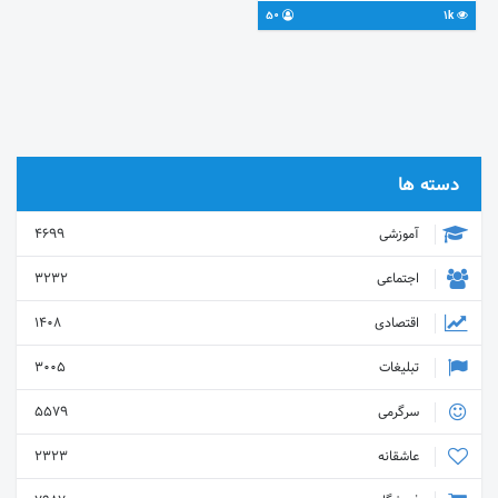
50
1k
دسته ها
آموزشی
4699
اجتماعی
3232
اقتصادی
1408
تبلیغات
3005
سرگرمی
5579
عاشقانه
2323