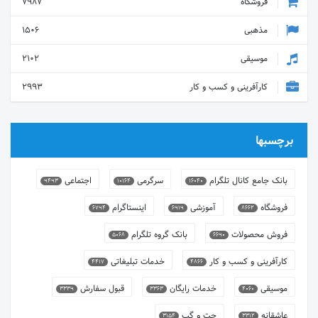
فروشگاه
7987
مذهبی
1506
موسیقی
2102
کارآفرینی و کسب و کار
2993
برچسبها
بانک جامع کانال تلگرام
سرگرمی
اجتماعی
9493
10164
16040
فروشگاه
آموزشی
اینستاگرام
6794
6919
8662
فروش محصولات
بانک گروه تلگرام
5068
6690
کارآفرینی و کسب و کار
خدمات تبلیغاتی
4417
4866
موسیقی
خدمات رایگان
قبول سفارش
3339
3363
4060
عاشقانه
چت و گپ
3154
3312