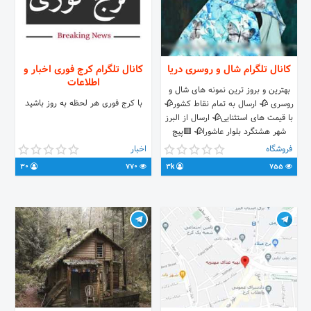
کانال تلگرام شال و روسری دریا
کانال تلگرام کرج فوری اخبار و
اطلاعات
بهترین و بروز ترین نمونه های شال و
با کرج فوری هر لحظه به روز باشید
روسری 🥀 ارسال به تمام نقاط کشور🥀
با قیمت های استثنایی🥀 ارسال از البرز
شهر هشتگرد بلوار عاشورا🥀 🟥پیج
اینستاگرام شال و روسری دریا
فروشگاه
اخبار
https://instagram.com/scarf_daryaa
30
770
3k
755
❤👌برای اعتماد سازی پیجو فالو کن و
استوری هاروببین❤