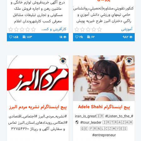
درج آگهی خریدفروش لوازم خانگی و
كنكور،تقويتي،مشاوره(تحصيلي،روانشناس)زبان
ماشین رهن و اجاره فروش ملک
حامي تيمهاي ورزشي دانش آموزي و
مسکونی و تجاری تبلیغات مشاغل
راگبي دختران البرز طرح خيريه پويش
معرفی کسب کارشهروندان اعلام
علم پژوهان(با حمايت مهندس
مراسمات اطلاعیه های صباشهر👇👇👇
آموزشی
کارآفرینی و کسب و کار
پورجباري)
15k
183
1k
2k
62
982
پیج اینستاگرام Adele Shahi
پیج اینستاگرام نشریه مردم البرز
#iran_is_great🇮🇷 #Listen_to_the_
#نشریه_مردم_البرز #اجتماعی_اقتصادی
🌎 #tour_leader 🇮🇷🇹🇷🇦🇿🇦🇲
#انعکاس_رویدادهای_استان_البرز تماس
🇬🇪 🇫🇷🇳🇱🇨🇿🇲🇾🇪🇸
و سفارش آگهی و رپرتاژ 32754360
#entrepreneur