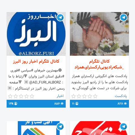
ادمین: @zistaghaei_admin
کانال تلگرام
کانال تلگرام اخبار روز البرز
﮼شبکه‌‌رادیویی‌ارکسترای‌همزاد
🔴مهمترین خبرهای #سیاسی #فوری
پادکست های انگیزشی ارکسترای همراز
#دقیق استان البرز وایران 🔻ارتباط با ما
پادکست های ما را از رادیو البرز بشنوید
: 🆔 @AD_FURI_ALBORZ ‌ 🔻صفحه
برای شرکت در تست های گویندگی به
رسمی اخبار روز البرز در اینستاگرام : 🆔
کانال ما سر بزنید
Instagram.com/AlborzFuri ‌
پادکست
اخبار
🔻تعرفه تبلیغات: 🆔
14k
856
11
828
@alborz_furi_ads