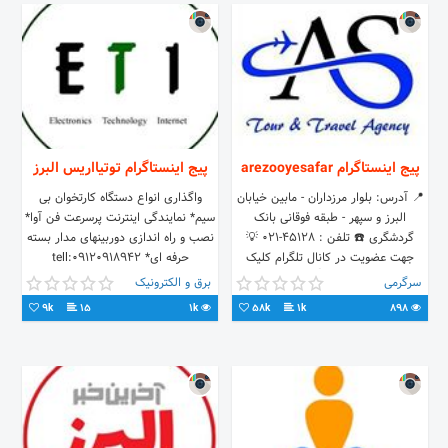
پیج اینستاگرام arezooyesafar
پیج اینستاگرام توتیااریس البرز
📍 آدرس: بلوار مرزداران - مابین خيابان
واگذاری انواع دستگاه کارتخوان بی
البرز و سپهر - طبقه فوقانی بانک
سیم* نمایندگی اینترنت پرسرعت فن آوا*
گردشگری ☎️ تلفن : ۴۵۱۲۸-۰۲۱ 💡
نصب و راه اندازی دوربینهای مدار بسته
جهت عضویت در کانال تلگرام کلیک
حرفه ای* tell:09120918942
کنید👇
09355234242
سرگرمی
برق و الکترونیک
9k
15
1k
58k
1k
898