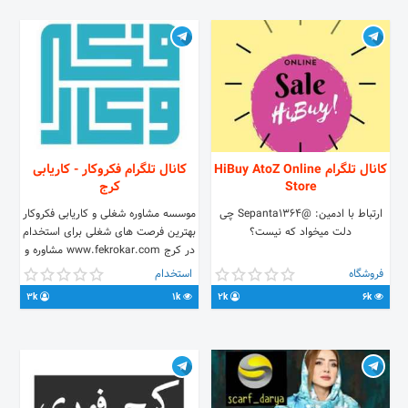
کانال تلگرام HiBuy AtoZ Online
کانال تلگرام فکروکار - کاریابی
Store
کرج
ارتباط با ادمین: @Sepanta1364 چی
موسسه مشاوره شغلی و کاریابی فکروکار
دلت میخواد که نیست؟⁦
بهترین فرصت های شغلی برای استخدام
در کرج www.fekrokar.com مشاوره و
راهنمایی شغلی در بازار کار مجری امور
فروشگاه
استخدام
بیمه بیکاری 02633321007
3k
1k
2k
6k
02633321008 مهرشهر ابتدای بلوار ارم
پلاک 120 چت با ادمین :
@fekrokar_jobs