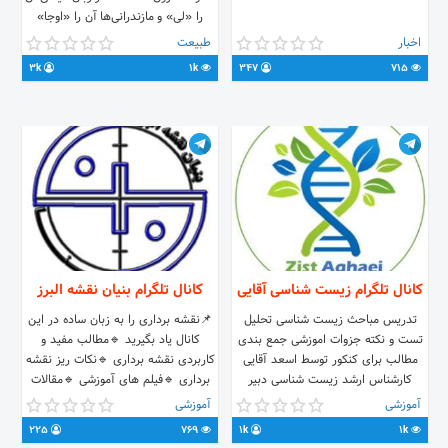
را «لی» و مازندرانی‌ها آن را «اوجا»
می‌نامند. 🌲کانالی با مطالبی از جاذبه
اخبار
طبیعت
های ایران و جهان🌲 جهت دادن نظرات
3k
1k
347
715
و پیشنهادات با آیدی زیر در ارتباط
باشید. @greenland1398
www.ojagasht.ir
کانال تلگرام زیست شناسی آقایی
کانال تلگرام بنیان نقشه البرز
تدریس مباحث زیست شناسی تحلیل
📌نقشه برداری را به زبان ساده در این
تست و نکته جزوات اموزشی جمع بندی
کانال یاد بگیرید 🔹مطالب مفید و
مطالب برای کنکور توسط اسعد آقایی
کاربردی نقشه برداری 🔹نکات ریز نقشه
کارشناس ارشد زیست شناسی دبیر
برداری 🔹فیلم های آموزشی 🔹مقالات
رسمی آموزش و پرورش دبیر کنکور
معتبر 🔹و.... 🚩با سابقه 16 ساله بنیان
آموزشی
آموزشی
مدارس تیزهوشان و نمونه تهران و البرز
نقشه البرز همراه ما باشید ارتباط با
225
769
1k
1k
دبیر موسسات برتر کشور ارتباط با
ادمین @bnalborz