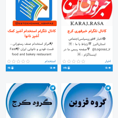
کانال تلگرام خبرفوری کرج
کانال تلگرام استخدام آشپز کمک
آشپز نانوا
🔴اخبار #فوری‌سیاسی‌اجتماعی‌‌‌
📭مرکز استخدام صنف رستورانی ،
استان‌البرز 🔻ارتباط با ما : 🆔
فست فودی و نانوایی ایران 📭Fast
@Logosaz_ir ‌ 🔻صفحه رسمی ما در
food and bakery restaurant
اینستاگرام : 🆔
recruitment center in Iran کانال
instagram.com/Karajnews_insta ‌‌ ‌
اخبار
استخدام
خریدوفروش تجهیزات رستورانی و...↪
🔻تبلیغات : 🆔
6k
1k
16k
1k
@vasayelekar راهنمای جستجو:⬇️
https://t.me/joinchat/AAAAAEacvXdQYJgiEceiZw
@estekhdame_naneva واحد تبلیغات
. . . . . . . . . 🔴کرج #رسا اصلی
و سفارشات ↘️ @iraan_robot
نیستیم