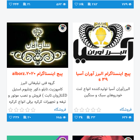
444
21
562
17k
282
779
پیج اینستاگرام البرز آوران آسیا
پیج اینستاگرام alborz.2020
39 s
گروه فنی تبلیغاتی البرز
البرزآوران آسیا تولیدکننده انواع لنت
کامپوزیت.تابلو.دکور چنلیوم.استیل
خودروهای سبک و سنگین
LED(روان.ثابت ) فروش و نصب موتور و
تیغه و تجهیزات کرکره برقی انواع کرکره
آلومینیوم. شیشه ای
فروشگاه
فروشگاه
336
20
685
3k
33
636