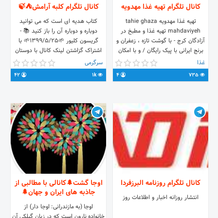
کانال تلگرام تهیه غذا مهدویه
کانال تلگرام کلبه آرامش⛺🍃
تهیه غذا مهدویه tahie ghaza
کتاب هدیه ای است که می توانید
mahdaviyeh تهیه غذا و مطبخ در
دوباره و دوباره آن را باز کنید 📚 -
آزادگان کرج - با گوشت تازه ، زعفران و
گریسون کلیور 🌱1399/5/25🌱 با
برنج ایرانی با پیک رایگان / و با امکان
اشتراک گزاشتن لینک کانال با دوستان
خرید از اسنپ فود پذیرش سفارش
علاقه مند به کتاب و کتابخوانی اون ها
غذا
سرگرمی
غذاهای ایرانی با کیفیت دلخواه برای
رو از این کانال بی بهره نزارید انگیزشی
42
1k
4
735
مراسم و مهمانی شما ● تلفن :
💪🏼 موزیک🎶 عکس 📸 ویدئو📽
34458372-026 ● آدرس : کرج - پل
آزادگان - ابتدای کوچه شهید رجبی -
بالاتر از پارکینگ یادمان - جنب مسجد
مهدویه ● وبسایت و منوی غذا :
mahdaviyeh.ir ● دریافت کارت ویزیت
الکترونیک با ارسال پیامک * به شماره
50001040590680
کانال تلگرام روزنامه البرزفردا
اوجا گشت🌲کانالی با مطالبی از
جاذبه های ایران و جهان🌲
انتشار روزانه اخبار و اطلاعات روز
اوجا (به مازندرانی: اوجا دار) از
خانواده نارون است که در زبان گیلکی آن