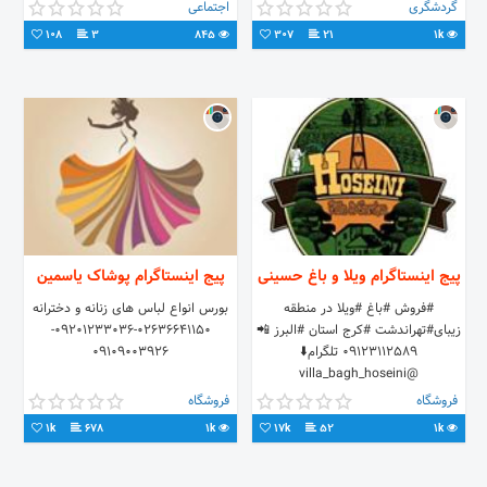
Shahi.adele@gmail.com
گردشگری
اجتماعی
108
3
845
307
21
1k
پیج اینستاگرام ویلا و باغ حسینی
پیج اینستاگرام پوشاک یاسمین
#فروش #باغ #ویلا در منطقه
بورس انواع لباس های زنانه و دخترانه
زیبای#تهراندشت #کرج استان #البرز 📲
02636641150-09201233036-
09123112589 تلگرام⬇️
09109003926
@villa_bagh_hoseini
فروشگاه
فروشگاه
1k
678
1k
17k
52
1k