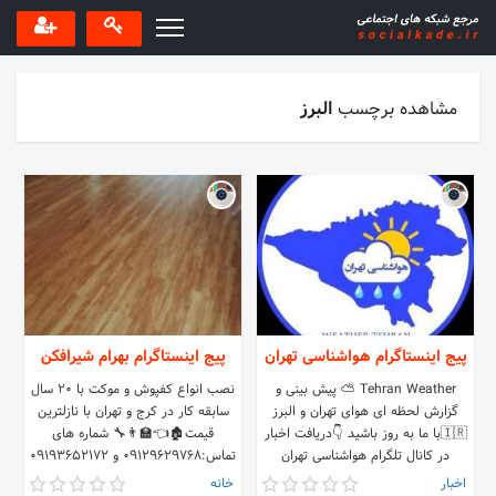
مشاهده برچسب
البرز
پیج اینستاگرام هواشناسی تهران
پیج اینستاگرام بهرام شیرافکن
Tehran Weather ⛅ ⁪⁬⁮⁮پیش بینی و
نصب انواع کفپوش و موکت با 20 سال
گزارش لحظه ای هوای تهران و البرز
سابقه کار در کرج و تهران با نازلترین
🇮🇷با ما به روز باشید 👇دریافت اخبار
قیمت🏚️👈🏫👨‍🔧 شماره های
در کانال تلگرام هواشناسی تهران
تماس:09129629768 و 09193652172
👈🤳
اخبار
خانه