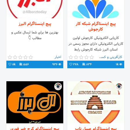
پیج اینستاگرام شبکه کار
پیج اینستاگرام البرز
کارجوش
بهترین ها برای شما ارسال عکس و
کاریابی الکترونیکی کارجوش اولین
مطالب 👇
کاریابی الکترونیکی دارای مجوز رسمی در
استان البرز شبکه کارجوش رابط
الکترونیکی کاریابی کارا کرج ( اولین
کارآفرینی و کسب و کار
اخبار
کاریابی استان البرز _ تاسیس 1379)
8k
556
936
278
834
1k
پیج اینستاگرام عسل ناب
پیج اینستاگرام کرج خبر فوری