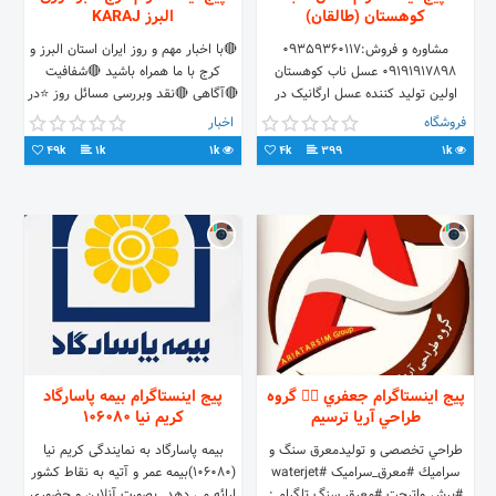
کوهستان (طالقان)
البرز KARAJ
مشاوره و فروش:09359360117
🔴با اخبار مهم و روز ایران استان البرز و
09191917898 عسل ناب کوهستان
کرج با ما همراه باشید 🔴شفافیت
اولین تولید کننده عسل ارگانیک در
🔴آگاهی 🔴نقد وبررسی مسائل روز ⭐در
استان البرز منطقه طالقان است.دارای
تلگرام نیز همراهمان باشید
فروشگاه
اخبار
کد بهداشتی تولید و...
49k
1k
1k
4k
399
1k
پیج اینستاگرام جعفري 👉🏻 گروه
پیج اینستاگرام بیمه پاسارگاد
طراحي آريا ترسيم
کریم نیا 106080
طراحي تخصصی و تولیدمعرق سنگ و
بیمه پاسارگاد به نمایندگی کریم نیا
سراميك #معرق_سرامیک #waterjet
(106080)بیمه عمر و آتیه به نقاط کشور
#برش_واترجت #معرق_سنگ تلگرام :
ارائه می دهد. بصورت آنلاین و حضوری