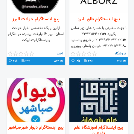
پیج اینستاگرام طلق البرز
پیج اینستاگرام حوادث البرز
۱-جهت سفارش با شماره های زیر تماس
اولین پایگاه تخصصی اخبار حوادث
بگیرید ☎️۰۲۱-۳۳۹۳۱۱۶۴
استان البرز 🎯تبلیغات پربازده در تلگرام
☎️۰۲۱-۳۳۹۳۳۰۹۳ ۲-از طریق واتساپ
واینستاگرام=دایرکت
📞۰۹۱۲۳۰۵۳۶۱۱ خیابان پامنار، روبروی
مسجد کاشانی، پلاک ۳۰۹
فروشگاه
اخبار
31k
609
870
18k
286
796
پیج اینستاگرام اموزشگاه علم
پیج اینستاگرام دیوار شهرصباشهر
پژوهان