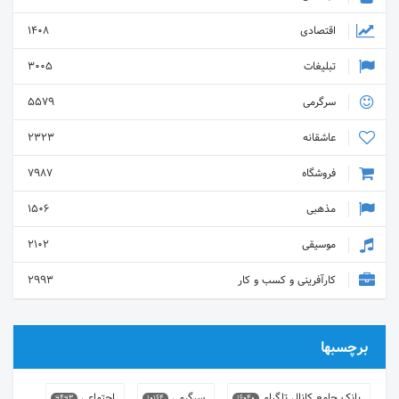
اقتصادی
1408
تبلیغات
3005
سرگرمی
5579
عاشقانه
2323
فروشگاه
7987
مذهبی
1506
موسیقی
2102
کارآفرینی و کسب و کار
2993
برچسبها
بانک جامع کانال تلگرام
سرگرمی
اجتماعی
9493
10164
16040