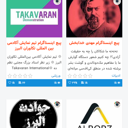
پیج اینستاگرام مهدی خدابخش
پیج اینستاگرام تیم نمایش آکادمی
بین المللی تکاوران البرز
نه‌نه‌نه ما شکاکان را چه به حقیقت
💠 تیم نمايش آکادمی بین‌المللی تکاوران
آزادی؟! چه کنیم شعور دستگاه گوارش
البرز 💠 زیر نظر استاد بزرگ مجتبی نظم
ما با مفاهیم مک‌دونالدی و گوشت بشر
ده‌ 💠Takavaran International
برشته شده در منطق کی‌اف‌سی میانه‌ای
DemoTeam‌ 💠Created by Grand
ندارد🌵🌵
ادبیات
ورزشی
master Nazmdeh
1k
66
1k
34k
1k
1k