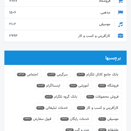
فروشگاه
7987
مذهبی
1506
موسیقی
2102
کارآفرینی و کسب و کار
2993
برچسبها
بانک جامع کانال تلگرام
سرگرمی
اجتماعی
9494
10164
16041
فروشگاه
آموزشی
اینستاگرام
6794
6919
8662
فروش محصولات
بانک گروه تلگرام
5068
6690
کارآفرینی و کسب و کار
خدمات تبلیغاتی
4417
4866
موسیقی
خدمات رایگان
قبول سفارش
3339
3363
4060
عاشقانه
چت و گپ
3154
3312