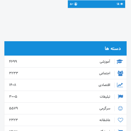
50
1k
دسته ها
آموزشی
4699
اجتماعی
3233
اقتصادی
1408
تبلیغات
3005
سرگرمی
5579
عاشقانه
2323