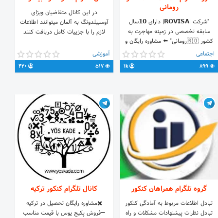
رومانی
در این کانال متقاضیان ویزای
"شرکت |𝗥𝗢𝗩𝗜𝗦𝗔| دارای 𝟭𝟬سال
آوسبیلدونگ به آلمان میتوانند اطلاعات
سابقه تخصصی در زمینه مهاجرت به
لازم را با جزییات کامل دریافت کنند
کشور 🇷🇴رومانی" ⬅️ مشاوره رایگان و
اطلاعات بیشتر 🤗 🔵
اجتماعی
آموزشی
https://t.me/ROVISA_Group 🔵
https://ww
420
517
1k
899
https://t.me/ROVISAGroup ✅📞+40
754 54 5050 (𝗦𝘁𝘂𝗱𝘆 visa) ✅📞
+40 741 40 4444 (𝗪𝗼𝗿𝗸 visa)
گروه تلگرام همراهان کنکور
کانال تلگرام کنکور ترکیه
تبادل اطلاعات مربوط به آمادگی کنکور
✖️مشاوره رایگان تحصیل در ترکیه
تبادل نظرات پیشنهادات مشکلات و راه
➖فروش پکیج یوس با قیمت مناسب