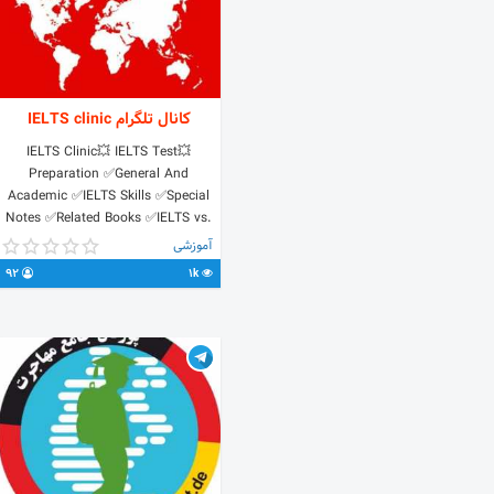
کانال تلگرام IELTS clinic
💥IELTS Clinic💥 IELTS Test
Preparation ✅General And
Academic ✅IELTS Skills ✅Special
Notes ✅Related Books ✅IELTS vs.
TOFEL ✅Common Errors ✅Recent
آموزشی
IELTS Tests
92
1k