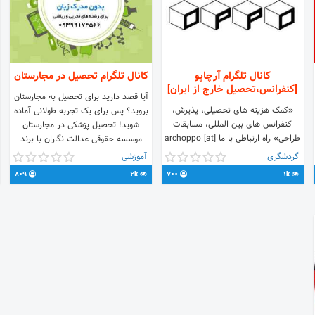
کانال تلگرام آرچاپو
کانال تلگرام تحصیل در مجارستان
[کنفرانس،تحصیل خارج از ایران]
آیا قصد دارید برای تحصیل به مجارستان
«کمک هزینه های تحصیلی، پذیرش،
بروید؟ پس برای یک تجربه طولانی آماده
کنفرانس های بین المللی، مسابقات
شوید! تحصیل پزشکی در مجارستان
طراحی» راه ارتباطی با ما archoppo [at]
موسسه حقوقی عدالت نگاران با برند
gmail.com سوالات مرتبط با پذیرش:
پارس ویزا در شیراز و جنوب کشور اماده
گردشگری
آموزشی
archoppo.admissions [at]
ارائه خدمات مشاوره ای در زمینه نحوه
809
2k
700
1k
gmail.com پیشنهادی دارید:
اخذ پذیرش و روادید از کشور مجارستان
@Sarchoppo اتاق گفتگو:
به شما عزیزان میباشد
https://t.me/joinchat/Ezpshg4Ef0YVlb1nByAxSQ