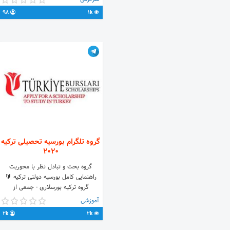
😂
98
1k
گروه تلگرام بورسیه تحصیلی ترکیه
2020
گروه بحث و تبادل نظر با محوریت
راهنمایی کامل بورسیه دولتی ترکیه 🔰
گروه ترکیه بورسلاری - جمعی از
دانشجویان در حال تحصیل در ترکیه🔰
آموزشی
جهت ثبت نام در بورسیه توسط تیم ما:
2k
2k
@Turkiyeburslari_admin