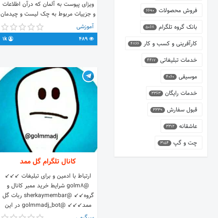
ویزای پیوست به آلمان که درآن اطلاعات
فروش محصولات
6690
و جزییات مربوط به چک لیست و چیدمان
کلیه مدارک باتوجه به نوع اقامت در
آموزشی
بانک گروه تلگرام
5068
آلمان موجود است.
1k
489
کارآفرینی و کسب و کار
4866
خدمات تبلیغاتی
4417
موسیقی
4060
خدمات رایگان
3363
قبول سفارش
3339
عاشقانه
3312
چت و گپ
3154
کانال تلگرام گل ممد
@golm8 شرایط خرید ممبر کانال و
گروه↙↙ @sherkaymembar ربات گل
ممد↙↙↙ @golmmadj_bot در این
کانال بخندید و حال کنید😂↙😂↙😂↙
سرگرمی