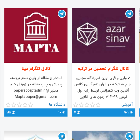
◾️اینستاگرام
instagram.com/vakilmodafeee82
کانال تلگرام تحصیل در ترکیه
کانال تلگرام مپتا
✔اولین و قوی ترین آموزشگاه مجازی
استخراج مقاله از پایان نامه, ترجمه،
اعزام به ترکیه در ایران ✔برگزاری کلاس
پذیرش و چاپ مقاله در ژورنال های
آنلاین وب کنفرانس توسط رتبه اول
معتبر @paperacceptadmin
آزمون 2019 ✔آزمون های آنلاین
Maptapaper@gmail.com
✔مشاوره رفع اشکال درسی و پشتیبانی
09379960900 کد شامد در سامانه
آموزشی
دانشگاه ها
دائمی توسط رتبه های اول آزمون یوس
وزارت فرهنگ و ارشاد: 1-1-71197-61-4-1
16k
1k
4
901
ترکیه ☎️09142871809 ادمین👇
@azarshabsajjad
https://t.me