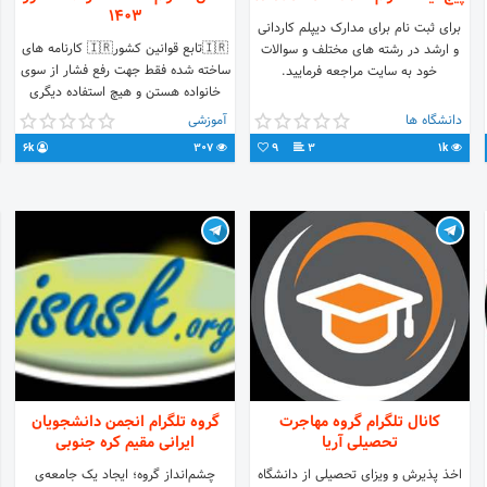
1403
برای ثبت نام برای مدارک دیپلم کاردانی
🇮🇷تابع قوانین کشور🇮🇷 کارنامه های
و ارشد در رشته های مختلف و سوالات
ساخته شده فقط جهت رفع فشار از سوی
خود به سایت مراجعه فرمایید.
خانواده هستن و هیچ استفاده دیگری
ندارند! 🇮🇷 ✨💙اینستا👾
دانشگاه ها
آموزشی
w.instagram.com/karname_konkur1401?
6k
307
9
3
1k
r #کارنامه_کنکور #کارنامه_نهایی
#کارنامه_گاج #کارنامه_قلمچی
#کارنامه_مدرسه
کانال تلگرام گروه مهاجرت
گروه تلگرام انجمن دانشجویان
تحصیلی آریا
ایرانی مقیم کره جنوبی
اخذ پذیرش و ویزای تحصیلی از دانشگاه
چشم‌انداز گروه؛ ایجاد یک جامعه‌ی