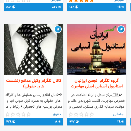
#سپاه #مدیریت_فروشگاه #صفر_تا_صد
TÖMER ,TOFEl , İELTS
580
827
152
6k
#پروژه6040 #کتب #درسی #آموزشی
#درس #آموزش #ریاضی #انسانی #هنر
#فیلم #کنکور #کنکوری
گروه تلگرام انجمن ايرانيان
کانال تلگرام وکیل مدافع (نشست
استانبول آسیایی اصلی مهاجرت
های حقوقی)
⁦✔️⁩⁦🇹🇷⁩مرکز تبادل و ارائه اطلاعات در
📢کانال اطلاع رسانی همایش ها و کارگاه
خصوص مهاجرت، اقامت شهروندی دائم و
های حقوقی به همراه فایل صوتی آنها و
موقت، سرمایه گذاری مسکن، تحصیل و
معرفی بورسیه های تحصیلی ◾️ارتباط با ما
زندگی در استانبول ترکیه ⁦✔️⁩⁦🇹🇷⁩سوالات
lawyerraha@ ◾️گروه کتب حقوقی
اجتماعی
حقوق
خود را مطرح و از کارشناسان و وکلای
T.me/vakilmodafe_book ◾️گروه آزمون
43k
1k
973
2k
رسمی ترکیه و ساکنین با تجربه ترکیه
های حقوقی
راهنمایی رایگان دریافت کنید.
T.me/vakilmodafe_azmoon