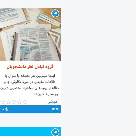
گروه تبادل نظر دانشجویان
اینجا میتونین هر دغدغه یا سوال یا
اطلاعات مفیدی در مورد نگارش, چاپ
مقاله یا پروسه ی مهاجرت تحصیلی دارین
رو مطرح کنین☺ ____________________
021 88 17 85 64 0937 99 60 900
آموزشی
http://www.paperaccept.com Link:
1k
1k
📌
/joinchat/NLTd0kv1c1X4VH4S9bVkgw