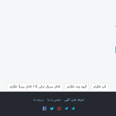
https://t.me/
گپ تلگرام
گروه چت تلگرام
کانال سریال ترکی【21 کانال برتر】تلگرام
تعرفه های آگهی
تماس با ما
درباره ما