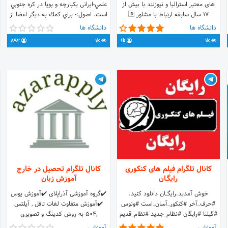
های معتبر استرالیا و نیوزلند با بیش از
علمي-ایرانی یکپارچه‌ و پویا در کره جنوبي
۱۷ سال سابقه ارتباط با مشاور 🆔
است. اصول:- براي كمك به ديگر اعضا از
@AryaEducationGroup 🌐
هيچ تلاشي دريغ نميكنيم.
دانشگاه ها
دانشگاه ها
www.aryagroup.co.ir ☎️
892
1k
1k
1k
02188240445 Instagram:
AryaGroup_Iran شبکه های اجتماعی
دیگر Aparat:aryagroup
Eitaa:aryagroup
کانال تلگرام فیلم های کنکوری
کانال تلگرام تحصیل در خارج
رایگـان
آموزش زبان
خوش آمدید.رایگــــان دانلود کنید.
✔️گروه آموزشی آذراپلای ✔️آموزش یوس
#حرف_آخر #کنکور_آسان_است #ونوس
✔️آموزش متفاوت لغات تافل , آیلتس
#گیلنا #رایگان #نظام_جدید #نظام_قدیم
,504 به روش کدینگ و تصویری
#تجربی #حرف_آخر99 #گاج #قلمچی
✔️برگزاری کلاس آنلاین و حضوری YÖS ,
آموزشی
آموزشی