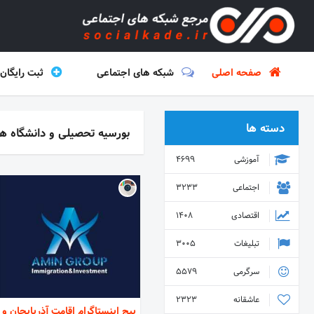
صفحه اصلی
شبکه های اجتماعی
ثبت رایگان
دسته ها
بورسیه تحصیلی و دانشگاه ه
آموزشی
4699
اجتماعی
3233
اقتصادی
1408
تبلیغات
3005
سرگرمی
5579
عاشقانه
2323
پیج اینستاگرام اقامت آذربایجان و