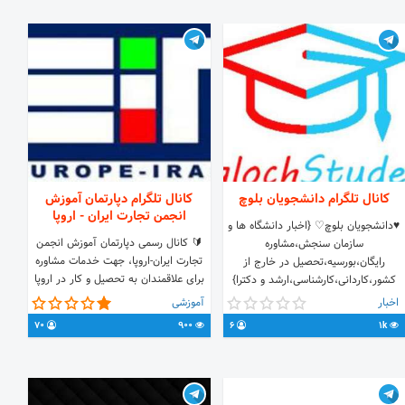
کانال تلگرام دانشجویان بلوچ
کانال تلگرام دپارتمان آموزش
انجمن تجارت ایران - اروپا
♥️دانشجویان بلوچ♡ {اخبار دانشگاه ها و
🔰 کانال رسمی دپارتمان آموزش انجمن
سازمان سنجش،مشاوره
تجارت ایران-اروپا، جهت خدمات مشاوره
رایگان،بورسیه،تحصیل در خارج از
برای علاقمندان به تحصیل و کار در اروپا
کشور،کاردانی،کارشناسی،ارشد و دکترا}
می‌باشد. 📌 لینک دسترسی:
♥️بلوچستان♥️ ادمین: @baloch_a
اخبار
آموزشی
uratra.com/en/job_opportunity&position=2
70
900
6
1k
ادمین: @EuratraEdu
t.me/EuropeEducation