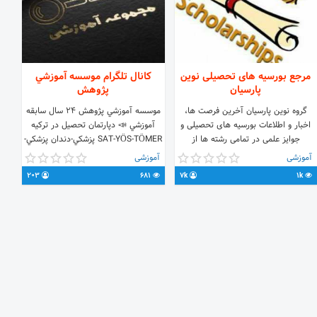
مرجع بورسیه های تحصیلی نوین
کانال تلگرام موسسه آموزشي
پارسیان
پژوهش
گروه نوین پارسیان آخرین فرصت ها،
موسسه آموزشي پژوهش 24 سال سابقه
اخبار و اطلاعات بورسیه های تحصیلی و
آموزشي 📣 دپارتمان تحصيل در تركيه
جوایز علمی در تمامی رشته ها از
SAT-YÖS-TÖMER پزشكي-دندان پزشكي-
دانشگاهها و مراکز معتبر علمی سراسر
دارو-فني مهندسي كارشناسي - ارشد -
آموزشی
آموزشی
جهان را برای شما فراهم می نماید. با
دكتري 📣 دپارتمان زبان هاي خارجي
203
681
7k
1k
ارسال این اطلاعیه و ادرس کانال به
(🇬🇧-🇩🇪-🇹🇷-🇷🇺-🇮🇹-🇨🇳-🇫🇷)
دوستان خود شما هم در تحقق رویای
IELTS-TOEFL-GRE-MSRT 📣 دپارتمان
های او سهیم باشید.
محاسبات سريع ذهني
☎️(041)36590499