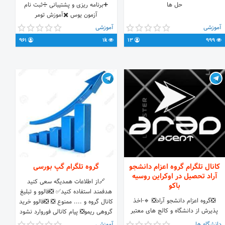
حل ها
➕برنامه ریزی و پشتیبانی ➗ثبت نام
آزمون یوس ✖️آموزش تومر
آموزشی
آموزشی
961
1k
13
999
کانال تلگرام گروه اعزام دانشجو
گروه تلگرام گپ بورسی
آراد تحصیل در اوکراین روسیه
🔗از اطلاعات همدیگه سعی کنید
باکو
هدفمند استفاده کنید✅ ❎فالوو و تبلیغ
❎گروه اعزام دانشجو آراد❎ 🔹-اخذ
کانال گروه و .... ممنوع ❎ ❎فالوو خرید
پذیرش از دانشگاه و کالج های معتبر
گروهی ریمو❎ پیام کانالی فوروارد نشود
اوکراین ,روسیه,باکو ____________
احترام به یکدیگر❎
دانشگاه ها
آموزشی