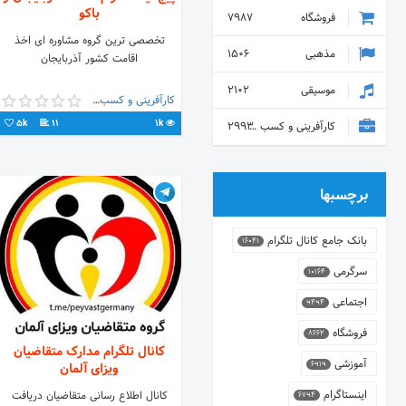
باکو
فروشگاه
7987
تخصصی ترین گروه مشاوره ای اخذ
مذهبی
1506
اقامت کشور آذربایجان
موسیقی
2102
کارآفرینی و کسب و کار
5k
11
1k
کارآفرینی و کسب و کار
2993
برچسبها
بانک جامع کانال تلگرام
16041
سرگرمی
10164
اجتماعی
9494
فروشگاه
8662
کانال تلگرام مدارک متقاضیان
آموزشی
6919
ویزای آلمان
اینستاگرام
کانال اطلاع رسانی متقاضیان دریافت
6794