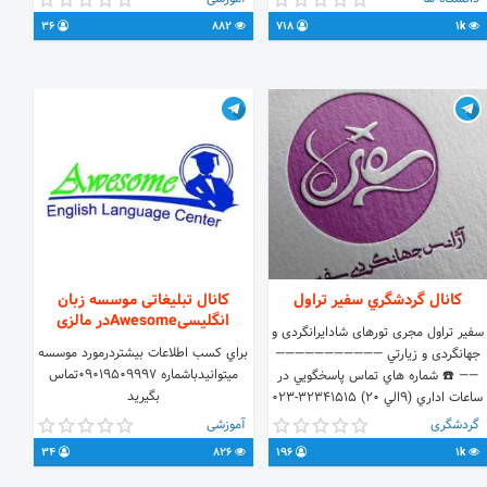
+380633292958
36
882
718
1k
Www.aradagent.info ID
Channel:@aradagent ____________
ℹبرای اخذ پذیرش کالج و دانشگاه با
شماره درج شده در بالا تماس حاصل
فرمایید.ℹ
کانال گردشگري سفیر تراول
کانال تبلیغاتی موسسه زبان
انگلیسیAwesomeدر مالزی
سفير تراول مجری تورهای شادایرانگردی و
براي كسب اطلاعات بيشتردرمورد موسسه
جهانگردی و زيارتي ———————————
ميتوانيدباشماره 09019509997تماس
—— ☎️ شماره هاي تماس پاسخگويي در
بگيريد
ساعات اداري (٩الي ٢٠) ٣٢٣٤١٥١٥-٠٢٣
٣٢٣٧١٥١٥-٠٢٣ شماره تماس
گردشگری
آموزشی
پاسخگويي٢٤ ساعته ٠٩٠٣٥٧٣٧٠٩٠
34
826
196
1k