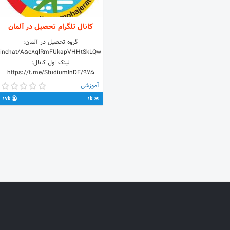
کانال تلگرام تحصیل در آلمان
گروه تحصیل در آلمان:
joinchat/A5c8qlRmFUkapVHHtSkLQw
لینک اول کانال:
https://t.me/StudiumInDE/975
ارتباط با ادمین:
آموزشی
@StudiumInDE_Admin
17k
1k
@StudiumInDE_Support مهاجرت
کاری به آلمان: @MohajeratDE سایت
جامع مهاجرت به آلمان:
www.mohajerat.de