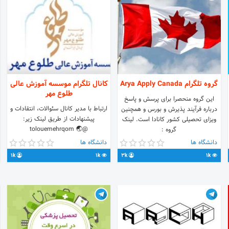
گروه تلگرام Arya Apply Canada
کانال تلگرام موسسه آموزش عالی
طلوع مهر
این گروه منحصرا برای پرسش و پاسخ
ارتباط با مدیر کانال سئوالات، انتقادات و
درباره فرآیند پذیرش و بورس و همچنین
پیشنهادات از طریق لینک زیر:
ویزای تحصیلی کشور کانادا است. لینک
@tolouemehrqom 🌏
گروه :
www.tolouemehr.ac.ir 📞
https://t.me/joinchat/Bd3m_w-
دانشگاه ها
دانشگاه ها
02532810008 برادران 📞
tBC4R_DYA5nlVpg
1k
1k
3k
1k
02537730080 خواهران 📨 جهت
اطلاعات بیشتر عدد 1 را به سامانه پیامکی
3000737070 ارسال بفرمایید