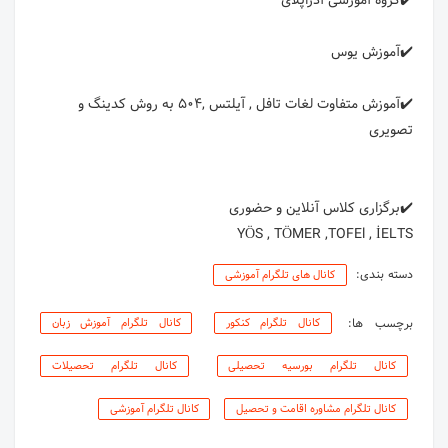
✔️آموزش متفاوت لغات تافل , آیلتس ,504 به روش کدینگ و
YÖS , TÖMER ,TOFEl , İELTS
دسته بندی:
کانال های تلگرام آموزشی
برچسب ها:
کانال تلگرام کنکور
کانال تلگرام آموزش زبان
کانال تلگرام بورسیه تحصیلی
کانال تلگرام تحصیلات
کانال تلگرام مشاوره اقامت و تحصیل
کانال تلگرام آموزشی