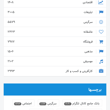
اقتصادی
1408
تبلیغات
3005
سرگرمی
5579
عاشقانه
2323
فروشگاه
7987
مذهبی
1506
موسیقی
2102
کارآفرینی و کسب و کار
2993
برچسبها
بانک جامع کانال تلگرام
سرگرمی
اجتماعی
9493
10164
16040