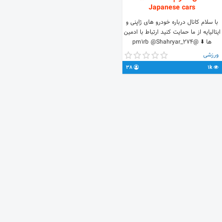
Japanese cars
با سلام کانال درباره خودرو های ژاپنی و
ایتالیایه از ما حمایت کنید ارتباط با ادمین
ها ⬇️ @pm1rb @Shahryar_274
ورزشی
38
1k