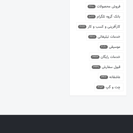
فروش محصولات
6690
بانک گروه تلگرام
5068
کارآفرینی و کسب و کار
4866
خدمات تبلیغاتی
4417
موسیقی
4060
خدمات رایگان
3363
قبول سفارش
3339
عاشقانه
3312
چت و گپ
3154