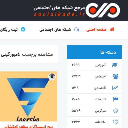
صفحه اصلی
شبکه های اجتماعی
ثبت رایگان
دسته ها
مشاهده برچسب
لامبورگینی
آموزشی
4699
اجتماعی
3233
اقتصادی
1408
تبلیغات
3005
سرگرمی
5579
عاشقانه
2323
پیج اینستاگرام سقف کهکشانی