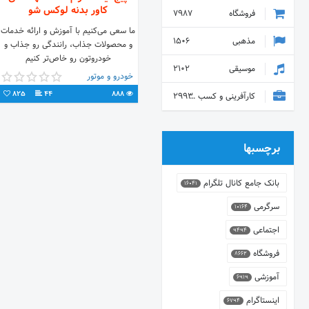
کاور بدنه لوکس شو
فروشگاه
7987
ما سعی می‌کنیم با آموزش و ارائه خدمات
مذهبی
1506
و محصولات جذاب، رانندگی‌ رو جذاب و
خودرو‌تون رو خاص‌تر کنیم
موسیقی
2102
9020125525-02188679584
خودرو و موتور
#سقف_کهکشانی اطلاعات بیشتر در
825
44
888
کارآفرینی و کسب و کار
2993
برچسبها
بانک جامع کانال تلگرام
16041
سرگرمی
10164
اجتماعی
9494
فروشگاه
8662
آموزشی
6919
اینستاگرام
6794