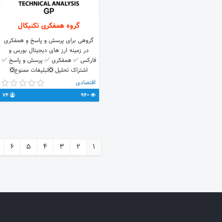
گروه همفکری تکنیکال
گروهی برای پرسش و پاسخ و همفکری
در زمینه ارز های دیجیتال بورس و
فارکس ✅ همفکری ✅ پرسش و پاسخ ✅
اشتراک تحلیل ❎تبلیغات ممنوع❎
اقتصادی
74
940
6
5
4
3
2
1