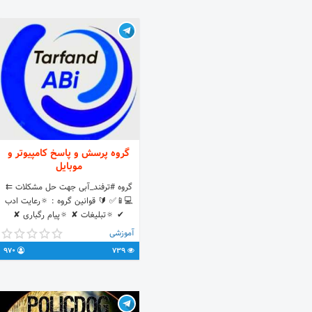
گروه پرسش و پاسخ کامپیوتر و
موبایل
گروه #ترفند_آبی جهت حل مشکلات ⇇
💻📱✅ 🔰 قوانین گروه : 🔅رعایت ادب
✔ 🔅تبلیغات ✘ 🔅پیام رگباری ✘
🔅بحث غیر مرتبط ✘ جمع دوستانه برای
آموزشی
رفع مشکلات همدیگه 💙🤝
970
739
@NOTblack7 : VPN فروش 🌐 ID
Chnl @Tarfand_Abi 🔻 🔗
https://t.me/+a6bsftH6-RdhOTM0