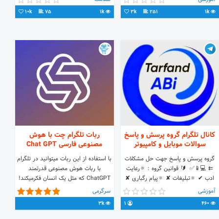
09036102388 آموزش ماساژ بهمراه
10k
75
1k
3k
251
1k
مدرک معتبر
کانال تلگرام گروه پرسش و پاسخ
ربات تلگرام چت با هوش
سوالات موبایل و کامپیوتر
مصنوعی فارسی Chat GPT
گروه پرسش و پاسخ جهت حل مشکلات
با استفاده از این ربات میتوانید در تلگرام
⇇ 💻📱✅ 🔰 قوانین گروه : 🔅رعایت
با ربات هوش مصنوعی قدرتمند
ادب ✔ 🔅تبلیغات ✘ 🔅پیام رگباری ✘
ChatGPT که مثل یک انسان فکرمیکند!
🔅بحث غیر مرتبط ✘ جمع دوستانه برای
چت کنید و هر سؤالی دارید از او بپرسید
آموزشی
سرگرمی
رفع مشکلات همدیگه 💙🤝
و به رایگان پاسخ بگیرید!
3k
1
460
@NOTblack7 : VPN فروش 🔺 🌐 ID
Chnl @Tarfand_Abi 🔻 🔗