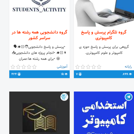
گروه تلگرام پرسش و پاسخ
گروه دانشجویی همه رشته ها در
کامپیوتری
سراسر کشور
گروهی برای پرسش و پاسخ حوزه ی
•پرسش و پاسخ دانشجویی🧑🏻‍🎓🗣
کامپیوتر و علوم کامپیوتری.
👩🏻‍🎓 •انجام پروژه های دانشجویی📥
🤩 •برای همه رشته ها:عمران
👷🏻‍♂️معماری،کامپیوتر👨🏻‍💻 و … •به
رایانه
آموزشی
جواب رسیدن سوالات در کمترین زمان
424
1k
7
899
ممکن👨🏻‍🏫برای پروژه📚 / تکالیف📝/
تحقیق🤯 •🙏🏽🤩تبلیغات به صورت آزاد
و رایگان🤩🙏🏽 •زود جوین شو ‼️👈🏼
https://t.me/students_activity1