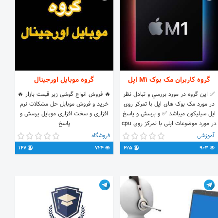
گروه کاربران مک بوک M1 اپل
گروه موبایل اورجینال
✅ اين گروه در مورد بررسي و تبادل نظر
🔥 فروش انواع گوشی زیر قیمت بازار 🔥
در مورد مک بوک های اپل با تمرکز روی
خرید و فروش موبایل حل مشکلات نرم
اپل سیلیکون میباشد ✅ و پرسش و پاسخ
افزاری و سخت افزاری موبایل پرسش و
در مورد موضوعات اپلی با تمرکز روی cpu
پاسخ
M1 اپل میباشد ‏‌‎
آموزشی
فروشگاه
147
724
625
903