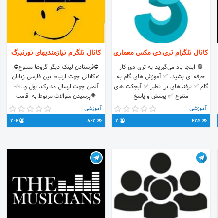
کانال تلگرام تری دی مکس معماری
کانال تلگرام نیازمندیهای نورنبرگ
🟣 اینجا یاد می‌گیرید یه تری دی کار
⛔فرستادن لینک دیگر گروها ممنوع⛔
حرفه ای بشید. ✅ آموزش های گام به
↙کانالی جهت ارتباط بین فارسی زبانان
گام ✅ ترفندهای بی نظیر ✅ آبجکت های
آلمان جهت ارسال مدارک، پول و..☟☟
متنوع ✅ پرسش و پاسخ
🔶پرسیدن سوالات مربوط به اقامت
پناهندگی(پرسش،پاسخ،اطلاعات،قوانین)
آموزشی
آموزشی
🔶کمک برای پیدا کردن خانه،کار..
206
802
2
625
🔸تحصیلی 🇮🇷🇮🇷 󾓨󾓨 ⛔چت ممنوع
⛔