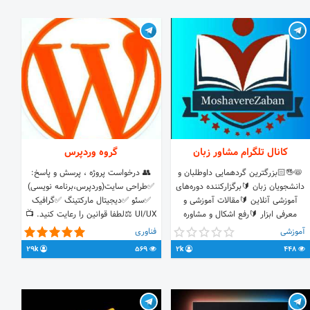
https://t.me/+a6bsftH6-RdhOTM0
کانال تلگرام مشاور زبان
گروه وردپرس
📛🖐🏻بزرگترین گردهمایی داوطلبان و
👥 درخواست پروژه ، پرسش و پاسخ:
دانشجویان زبان 🔰برگزارکننده دوره‌های
✅طراحی سایت(وردپرس،برنامه نویسی)
آموزشی آنلاین 🔰مقالات آموزشی و
✅سئو ✅دیجیتال مارکتینگ ✅گرافیک
معرفی ابزار 🔰رفع اشکال و مشاوره
UI/UX ⚖️لطفا قوانین را رعایت کنید. 📺
رایگان 💯 لینک گروه پرسش و پاسخ
تبلیغات: @DeveloperAlireza
آموزشی
فناوری
https://t.me/joinchat/2oI0XKZw8x80MTI0
29k
569
2k
448
🆔 @Poshtiban_servicee
#کنکور_منحصراً_زبان