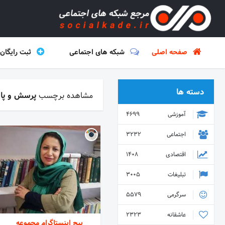
صفحه اصلی
شبکه های اجتماعی
ثبت رایگان
دسته ها
مشاهده برچسب
پرسش و پا
آموزشی
4699
اجتماعی
3232
اقتصادی
1408
تبلیغات
3005
سرگرمی
5579
عاشقانه
2323
پیج اینستاگرام مجموعه