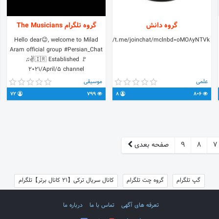
گروه دانش
گروه تلگرام The Musicians
Hello dear😉, welcome to Milad
https://t.me/joinchat/mclnbd0oMO8yNTVk
Aram official group #Persian_Chat
♫✌🇮🇷 Established 🚩
2021/April/5 channel
@miladaramtunes Us Contact
علمی
موسیقی
linktr.ee/miladaram
72
799
8
806
7
8
9
صفحه بعدی
گپ تلگرام
گروه چت تلگرام
کانال سریال ترکی【21 کانال برتر】تلگرام
تعرفه های آگهی
تماس با ما
درباره ما