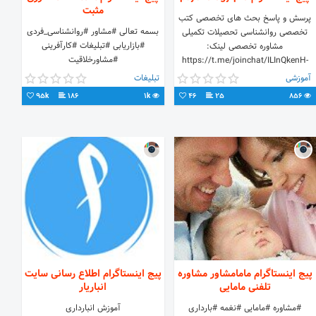
مثبت
پرسش و پاسخ بحث های تخصصی کتب
بسمه تعالی #مشاور #روانشناسی_فردی
تخصصی روانشناسی تحصیلات تکمیلی
#بازاریابی #تبلیغات #کارآفرینی
مشاوره تخصصی لینک:
#مشاورخلاقیت
https://t.me/joinchat/ILInQkenH-
YcIYUYtzs17w کانال:
آموزشی
تبلیغات
@psychology_pro
95k
186
1k
46
25
856
پیج اینستاگرام مامامشاور مشاوره
پیج اینستاگرام اطلاع رسانی سایت
تلفنی مامایی
انباریار
#مشاوره #مامایی #نغمه #بارداری
آموزش انبارداری