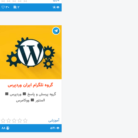
VPN وارد شوید
30
2
1k
گروه تلگرام ایران وردپرس
گروه پرسش و پاسخ 🟧 وردپرس 🟧
المنتور 🟧 ووکامرس
آموزشی
88
541