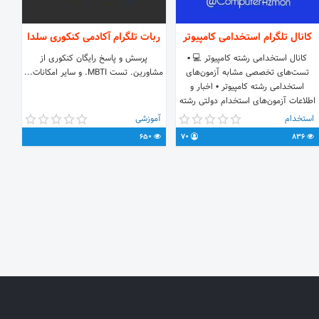
کانال تلگرام استخدامی کامپیوتر
ربات تلگرام آکادمی کنکوری سلدا
کانال استخدامی رشته کامپیوتر 💻 ▪
پرسش و پاسخ رایگان کنکوری از
تست‌های تخصصی مشابه آزمون‌های
مشاورین. تست MBTI. و سایر امکانات...
استخدامی رشته کامپیوتر ▪ اخبار و
اطلاعات آزمون‌های استخدام دولتی رشته
کامپیوتر ▪منابع ▪تجربه قبول‌شدگان
استخدام
آموزشی
▪نمونه سوال • گروه پرسش و پاسخ:
650
70
836
@ComputerAzmoun