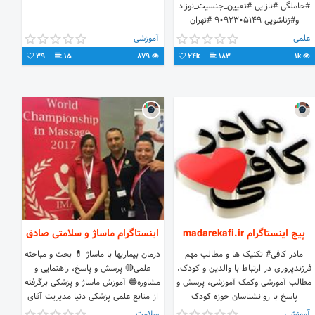
#حاملگی #نازایی #تعیین_جنسیت_نوزاد
و#زناشویی 9092305149 #تهران
9099070656 #ایران #مامامشاور تماس
علمی
آموزشی
از تلفن ثابت
39
15
879
24k
183
1k
پیج اینستاگرام madarekafi.ir
اینستاگرام ماساژ و سلامتی صادق
مادر کافی# تکنیک ها و مطالب مهم
درمان بیماریها با ماساژ 💊 بحث و مباحثه
فرزندپروری در ارتباط با والدین و کودک،
علمی🔴 پرسش و پاسخ، راهنمایی و
مطالب آموزشی و‌کمک آموزشی، پرسش و
مشاوره🔵️ آموزش ماساژ و پزشکی برگرفته
پاسخ با روانشناسان حوزه کودک
از منابع علمی پزشکی دنیا مدیریت آقای
صادق تلگرام @massagesadegh تماس
آموزشی
سلامت