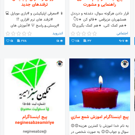
راهنمایی و مشورت
ترفندهای جدید
قرار دادن هرگونه سوال، دغدغه و درددل
📱 #معرفی اپلیکیشن و #بازی موبایل 💻
همشهریان عزیزقمی 🔸فالو کن 🔸تا👇
#ترفند های نرم افزاری ⁉️
🔸هم کمک کنی، 🔸هم کمک بگیری😉
#پرسش_و_پاسخ 💡 #آموزش های
🔸همفکری بیشتر، زندگی بهتر 🌈 راه
کاربردی
اجتماعی
اندروید
ارتباطی 👈دایرکت
1k
278
1k
11k
32
907
پیج اینستاگرام اموزش شمع سازي
پیج اینستاگرام
neginesabzeamiriye
به نام خدا اموزش با کمترین هزینه😍😍
@neginesabze
سوال و جواب😊😊 به صورت شخصی در