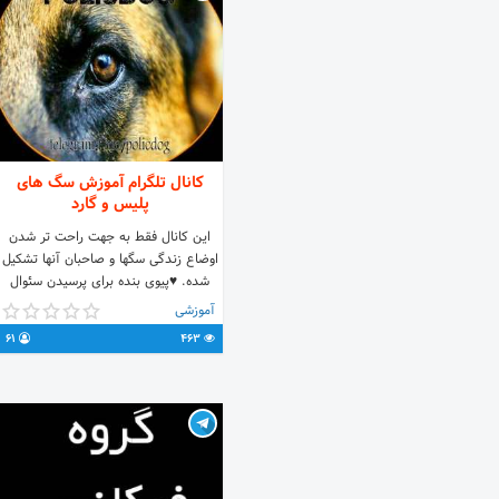
کانال تلگرام آموزش سگ های
پلیس و گارد
این کانال فقط به جهت راحت تر شدن
اوضاع زندگی سگها و صاحبان آنها تشکیل
شده. ♥️پیوی بنده برای پرسیدن سئوال
Erfanghavam@
آموزشی
https://t.me/policdog
61
463