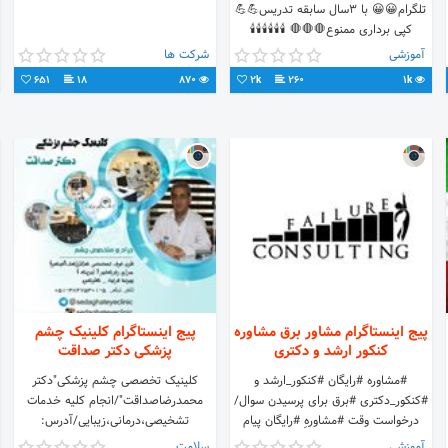
تلگرام😀😀 با ۳سال سابقه تدریس💪💪
کپی برداری ممنوع🛑🛑🛑 🕯🕯🕯🕯🕯🕯
فروشی نیست
آموزشی
شرکت ها
651
18
870
2k
260
1k
پیج اینستاگرام مشاور برق مشاوره
پیج اینستاگرام کلینیک چشم
کنکور ارشد و دکتری
پزشکی دکتر صداقت
#مشاوره #رایگان #کنکور_ارشد و
کلینیک تخصصی چشم پزشکی"دکتر
#کنکور_دکتری #برق برای پرسیدن سوال/
محمدرضاصداقت"/انجام کلیه خدمات
درخواست وقت #مشاورهِ #رایگان پیام
تشخیصی،درمانی،زیبایی/آدرس:
بدین. به امید پیروزی همه مون ممنون از
مشهد_احمدآباد_ملاصدرا 2_ابتدای
آموزشی
سلامت