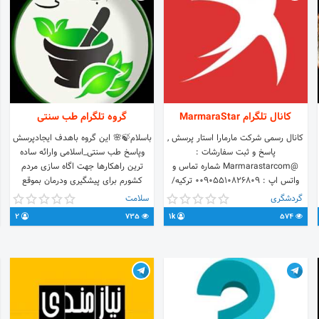
کانال تلگرام MarmaraStar
گروه تلگرام طب سنتی
کانال رسمی شرکت مارمارا استار پرسش ,
باسلام🍃🌸 این گروه باهدف ایجادپرسش
پاسخ و ثبت سفارشات :
وپاسخ طب سنتی_اسلامی وارائه ساده
@Marmarastarcom شماره تماس و
ترین راهکارها جهت اگاه سازی مردم
واتس اپ : 00905510826809 ترکیه/
کشورم برای پیشگیری ودرمان بموقع
استانبول
تاسیس شده است🍃🌸 پرسشهای
گردشگری
سلامت
خودرامطرح کنیدومنتظرپاسخ بمانید🍃🌸
2
735
1k
574
مشاورطب سنتی درزمینه های؛👇👇 چاقی؛
لاغری؛کبدچرب؛کیست و...