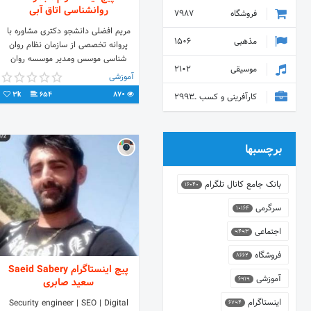
روانشناسی اتاق آبی
فروشگاه
7987
مریم افضلی دانشجو دکتری مشاوره با
مذهبی
1506
پروانه تخصصی از سازمان نظام روان
شناسی موسس ومدیر موسسه روان
موسیقی
2102
شناسی اتاق آبی آرام شماره ثبت 50749
آموزشی
مدیر مدرسه اتیسم
3k
654
870
کارآفرینی و کسب و کار
2993
برچسبها
بانک جامع کانال تلگرام
16040
سرگرمی
10164
اجتماعی
9493
فروشگاه
8662
پیج اینستاگرام Saeid Sabery
آموزشی
6919
سعید صابری
اینستاگرام
Security engineer | SEO | Digital
6794