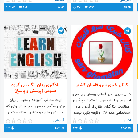
حمایت‌تون
دادگر_پلاک1/1 تلفن 5-38475301-051
10k
104
1k
2k
173
1k
کانال خبری سرو قامتان کشور
یادگیری زبان انگلیسی گروه
عمومی (پرسش و پاسخ)
کانال خبری سرو قامتان پرسش و پاسخ و
اینجا مطالب آموزنده و مفید از زبان
اخبار مربوط به حقوق ،دستمزد ، پیگیری
بهتون میگیم. یه سری چیزای کاربردی که
مطالبات ایثارگران اطلاع از آزمون های
بدردتون بخوره و بتونین استفاده کنین
استخدامی ماده ۳۸، وظیفه بگیر، تبصره
براتون قرار میدیم🌹. برای یادگیری زبان
بگیر ، حالت اشتغال، مستمری خانواده
اخبار
آموزشی
به صورت حرفه ای تر و تخصصی تر
های شهداووو
29
574
123
493
میتونین عضو کانال vip ما بشین که صفر
تا صد زبان رو یاد میدیم👇 @Zwra_79