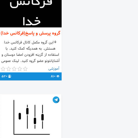
گروه پرسش و پاسخ(فرکانس خدا)
⚘این گروه مکمل کانال فرکانس خدا
هستش. به همدیگه کمک کنید. با
استفاده از گزینه افزودن اعضا دوستان و
آشنایانتونو عضو گروه کنید. لینک عمومی
گروه ↶ @ferekansekhodaa لینک
آموزشی
خصوصی گروه ↶
520
810
https://t.me/+A_jcj1R-DBZmZGVk
مالک گروه ↶ @yaasyn