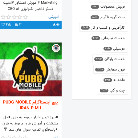
Marketing #آموزش #مشاور #امنیت
فروش محصولات
6690
#سئو #اخبار_تکنولوژی CEO at
LemonDesign 🇮🇷 CEO at
آموزشی
بانک گروه تلگرام
5068
NeTFixed 🇮🇷
47k
12
1k
کارآفرینی و کسب و کار
4866
خدمات تبلیغاتی
4417
موسیقی
4060
خدمات رایگان
3363
قبول سفارش
3339
عاشقانه
3312
چت و گپ
3154
پیج اینستاگرام PUBG MOBILE
IRAN P M I
◾️بروز ترین اخبار مربوط به بازی ◾️حل
مشکلات و آموزش های مربوط به بازی
◾️پاسخگوی تمامیه سوال های شما 🔻
اطلاعات و مطالب بیشتر در کانال با
بازی