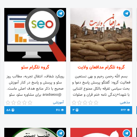
گروه تلگرام مدافعان ولایت
گروه تلگرام سئو
بسم الله رحمن رحیم و بهی نستعین
رویکرد شفاف، انتقال تجربه، مطالب روز
فعالیت گروه: گفتگو پرسش پاسخ دعوا و
سئو و پرسش و پاسخ در کنار آموزش
بحث سیاسی تفرقه بالکل ممنوع اشنایی
صحیح با ذکر منابع هدف اصلی ماست.
با شهدا+زندگی نامه ختم قران و صلوات
@aradseoo برای مشاوره سئو، سئو
لطفا احتراما خواهش میکنم ادب و حرمت
تکنیکال و طراحی سایت پیام بدید
مذهبی
آموزشی
شهدا رعایت شود لطفا مذاهب غیر از
aradseo.org Admin:
58
611
3
622
شیعه وارد نشود تعجیل در فرج ظهور اقا
@parsaheydari28
صلوات