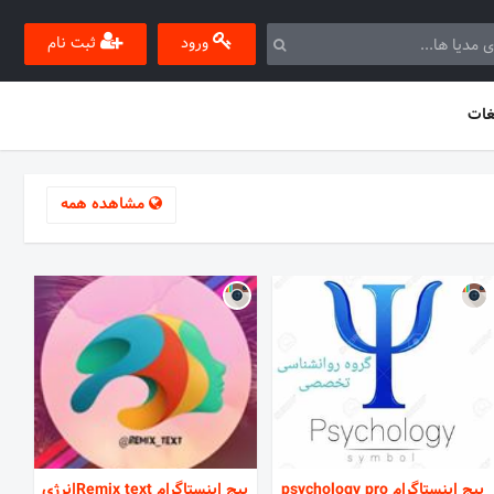
ورود
ثبت نام
غات
مشاهده همه
پیج اینستاگرام psychology pro
پیج اینستاگرام Remix textانرژی