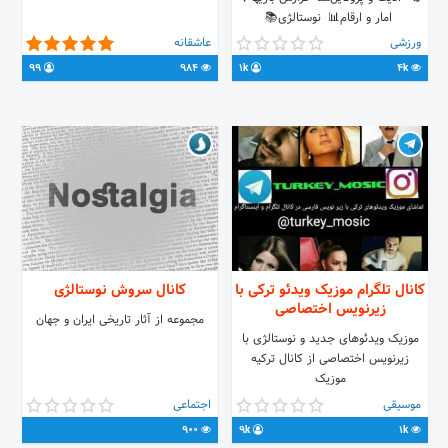
امار و ارقام📊 نوستالژی📚
https://t.me/AtletiFarsi
ورزشی
عاشقانه
https://t.me/AtletiFarsi سریعتر
99
984
1k
4k
جوین شو...
کانال تلگرام موزیک ویدئو ترکی با
کانال سروش نوستالژی
زیرنویس اختصاصی
مجموعه از آثار تاریخی ایران و جهان
موزیک ویدئوهای جدید و نوستالژی با
زیرنویس اختصاصی از کانال ترکیه
موزیک
موسیقی
اجتماعی
900
9k
1k