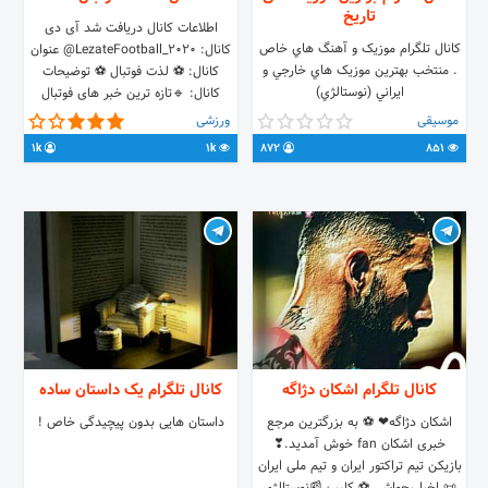
تاریخ
اطلاعات کانال دریافت شد آی دی
کانال تلگرام موزيک و آهنگ هاي خاص
کانال: LezateFootball_2020@ عنوان
. منتخب بهترين موزيک هاي خارجي و
کانال: ⚽️ لذت فوتبال ⚽️ توضیحات
ايراني (نوستالژي)
کانال: 🔹تازه ترین خبر های فوتبال
جهان🔹 📊 جدول، نتایج و برنامه
موسیقی
ورزشی
مسابقات فوتبال ❓چالش سوالات فوتبالی
1k
1k
872
851
جذاب برای شما❓ مرور خاطرات و اخبار
نوستالژی فوتبال📺 ⚋ گروه پشتیبانی:🗣
⏰👇 @M_Saeid_CR7 @hsam11
@M_United_7 لذت فوتبال🔻
LezateFootball_2020@
کانال تلگرام اشکان دژاگه
کانال تلگرام یک داستان ساده
اشکان دژاگه❤ ⚽ به بزرگترین مرجع
داستان هایی بدون پیچیدگی خاص !
خبری اشکان fan خوش آمدید.❣
بازیکن تیم تراکتور ایران و تیم ملی ایران