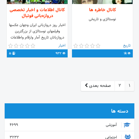
کانال خاطره ها
کانال اطلاعات و اخبار تخصصی
دروازه‌بانی فوتبال
نوستالژی و تاریخی
اخبار روز دروازبانی ایران وجهان عکسها
وفیلمهای نوستالژی از بزرگترین
دروازبانان تاریخ آمار وارقام واطلاعات
درباره بزرگترین دروازبانان دنیا ارتباط با
تاریخ
اخبار
ادمین: @GoalkeepersCoach
5
932
1k
1
2
صفحه بعدی
دسته ها
آموزشی
4699
اجتماعی
3232