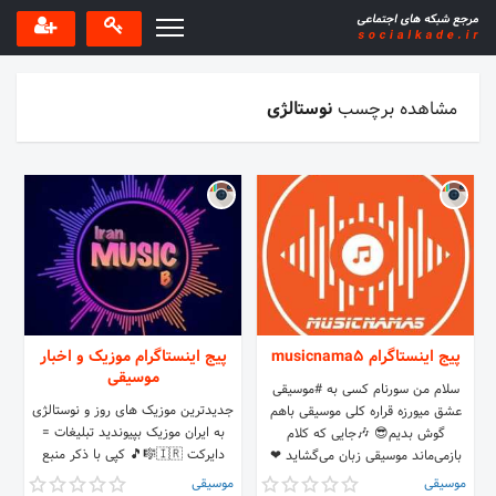
مشاهده برچسب
نوستالژی
پیج اینستاگرام musicnama5
پیج اینستاگرام موزیک و اخبار
موسیقی
سلام من سورنام کسی به #موسیقی
جدیدترین موزیک های روز و نوستالژی
عشق میورزه قراره کلی موسیقی باهم
به ایران موزیک بپیوندید تبلیغات =
گوش بدیم😎 🎶جایی که کلام
دایرکت 🇮🇷🎼🎵 کپی با ذکر منبع
بازمی‌ماند موسیقی زبان می‌گشاید ❤
بلامانع است👈
تبلیغات پذیرفته میشود
موسیقی
موسیقی