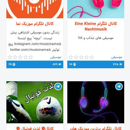
کانال تلگرام Eine Kleine
کانال تلگرام موزیک نما
Nachtmusik
زندگی بدون موسیقی اشتباهی بیش
موسیقی های جذاب و hit
نیست. "نیچه" پیج اینستا
Instagram.com/musicnama5 پیج
توئیتر twitter.com/musicnama5
کانال آپارات
موسیقی
موسیقی
aparat.com/musicnama5 پیج
2k
869
66
725
ادمین @sorenabirckof
کانال تلگرام برترین موزیک های
کانال⚽️ لذت فوتبال ⚽️