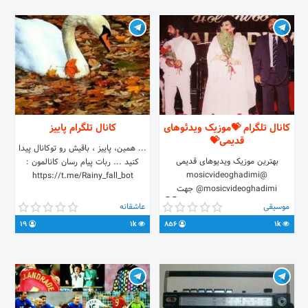
کانال تلگرام 💝موزیک ویدئوهای
کانال تلگرام پاییز
قدیمی💝
... همین، پاییز ، باقیش رو توکانال پیدا
بهترین موزیک ویدیوهای قدیمی
کنید ... ربات پیام رسان کانالمون :
@mosicvideoghadimi
https://t.me/Rainy_fall_bot
@mosicvideoghadimi جهت
درخواست موزیک ویدیو و تبلیغات 👇👇
موسیقی
عاشقانه
@omidomid416
19
1k
856
1k