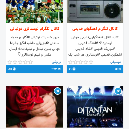
کانال تلگرام اهنگهای قدیمی
کانال تلگرام نوستالژی فوتبالی
🌹به کانال #اهنگهای_قدیمی خوش
مرور خاطرات فوتبالی ⚽️گلهای به یاد
اومدید🌹 #اهنگ_قدیمی
ماندنی ⚽️بازیهای خاطره انگیز جام‌ها
#موزیک_قدیمی #شاد_قدیمی
جهانی بدون تبادل و تبلیغات👍 ارسال
#غمگین_قدیمی #نوستالژی هر شب یک
عکس و فیلم نوستالژی👇
#اهنگ از خواننده های قدیمی توی
@yaser_Artesh
موسیقی
ورزشی
#کانال ارسال میشه ایدی مدیر کانال
@Football_Noostalgia
5k
973
21
1k
@moritez_n ایدی کانال 🆔
@ahanghaye_ghadim 👈