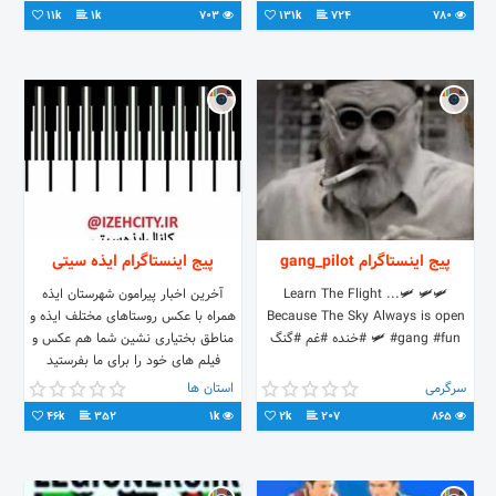
11k
1k
703
131k
724
780
پیج اینستاگرام gang_pilot
پیج اینستاگرام ایذه سیتی
🛩Learn The Flight ...🛩 🛩
آخرین اخبار پیرامون شهرستان ایذه
Because The Sky Always is open
همراه با عکس روستاهای مختلف ایذه و
🛩 #gang #fun #خنده #غم #گنگ
مناطق بختیاری نشین شما هم عکس و
فیلم های خود را برای ما بفرستید
#تبلیغ_میپذیریم
سرگرمی
استان ها
46k
352
1k
2k
207
865