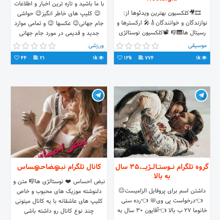
با ما باشید و تازه ترین اخبار و اطلاعات
🎞🎥کلکسیون بهترین ویدئوها از:
😉 کلیپ های خاطر انگیز😉 حواشی
نوازندگان و خوانندگان🎸🎤 ارکسترها و
جام جهانی😉 عکسها 😉 و تمامی موارد
رسیتال ها🎹🎼 📽کلکسیون نوستالژی
جدید و قدیمی در مورد جام جهانی
ایرانی و خارجی😍 اطلاعات کنسرتها و
موسیقی
ورزشی
تئاترها📺📀 Follow us😍
44
21
1k
13k
774
1k
گروه تلگرام نــوستــالــژیــے35 سال
کانال تلگرام نبـஓـضاحـஓـساس
به بالا
نبض احساس ❤️ نوستالژی ها🎼 متن و
داشتن اسم برای پروفایل الزامیست😐
دلنوشته موزیک های محبوب و خاص
👈درخواست پی وی📛 👈رده سنی
کلیپ های عاشقانه با یه کانال میتونی
خانوما ۲۷ ب بالا‌ 👈آقایون 30 سال به
چند نوع کانال رو داشته باشی