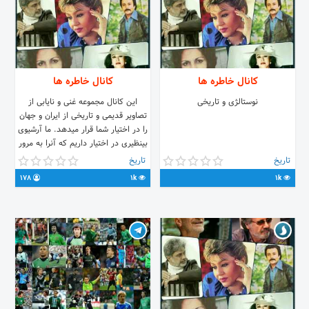
کانال خاطره ها
کانال خاطره ها
نوستالژی و تاریخی
این کانال مجموعه غنی و نایابی از
تصاویر قدیمی و تاریخی از ایران و جهان
را در اختیار شما قرار میدهد. ما آرشیوی
بینظیری در اختیار داریم که آنرا به مرور
به شما نمایش میدهیم. نوستالژی. .
تاریخ
تاریخ
تاریخی.
178
1k
1k
//t.me/joinchat/AAAAAFJe6iVmwb4W6t-
WLQ @ghadem1300