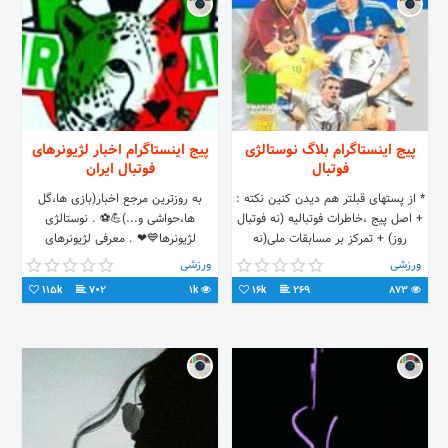
پیج اینستاگرام بلاگ نوستالژی
پیج اینستاگرام اخبار لژیونرهای
فوتبال
فوتبال ایران
* از پستهای قبلتر هم دیدن کنین نکته :
به روزترین مرجع اخبار(بازی ها،گل
+ اصل پیج ،خاطرات فوتبالیه (نه فوتبال
ها،حواشی و...)💪⚽ . نوستالژی
روز) + تمرکز بر مسابقات ملی(نه
لژیونرها💙❤ . معرفی لژیونرهای
باشگاهی) visit our site (: آدرس
ناشناخته🏃 . تبلیغات ==دایرکت👍
ورزشی
ورزشی
سایت ما )
115k
702
1k
16k
269
873