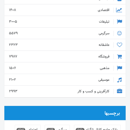
اقتصادی
1408
تبلیغات
3005
سرگرمی
5579
عاشقانه
2323
فروشگاه
7987
مذهبی
1506
موسیقی
2102
کارآفرینی و کسب و کار
2993
برچسبها
بانک جامع کانال تلگرام
سرگرمی
اجتماعی
9493
10164
16040