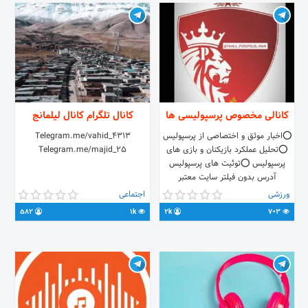
کانالی مخصوص پرسپولیسی ها
کانال تلگرام كانال ليلمانج
⭕️اخبار موثق و اختصاصی از پرسپولیس
Telegram.me/vahid_4313
⭕️تحلیل عملکرد بازیکنان و بازی های
Telegram.me/majid_25
پرسپولیس ⭕️توئیت های پرسپولیس
آدرس بدون فیلتر سایت معتبر
#وین_بت_پلاس ، سایت مورد تایید
ورزشی
اجتماعی
انجمن شرط بندی👇👇👇 🌐
582
1k
2k
703
http://win4030.info کانال تلگرام
سایت: 📲 @winbetplusofficial