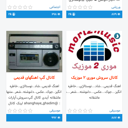
📜 اخبار،حواشی ⚽ کلیپ 📰نوستالژی
📱ادیت 📊آمار 🎥گل ها 📆بازی های
ورزشی
اجتماعی
وی 💪تیم ملی 📝 چالش 👉
2k
698
2k
879
@alo_dejagah انتقاد،تبلیغ،تبادل،☝🚜
☝
کانال سروش موری 2 موزیک
کانال گپ اهنگهای قدیمی
اهنگ قدیمی...شاد...نوستالژی...خاطره
اهنگ قدیمی..شاد..نوستالژی..خاطره
انگیز...جوک...عکس...دلنوشته...شعر...متنهای
انگیز..جوک..عکس..دلنوشته..شعر..متنهای
عاشقانه
عاشقانه آیدی کانال گپ،سروش،آپارات
: @ahanghaye_ghadim لینک کانال
گپ : https://web.gap.im/#/im?
موسیقی
موسیقی
p=%40ahanghaye_ghadim
992
887
اینستگرام : @moritez._.n
@yadha_o_khatereha