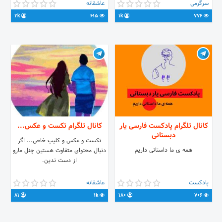
بالا 👈تبلیغ(،دنبال همشهری
سرگرمی
عاشقانه
گشتن،تبلیغ کاری)📛 👈چت کنید در
2k
615
1k
776
شان ادب 👈پستهای بدون‌ لینک‌
درخواست لینک فقط پی وی
مالک@Aeyden01 👈فارسی چت نکنی
اخراج میشی😐
کانال تلگرام پادکست فارسی یار
کانال تلگرام تکست و عکس...
دبستانی
تکست و عکس و کلیپ خاص... اگر
همه ی ما داستانی داریم
دنبال محتوای متفاوت هستین چنل مارو
از دست ندین.
پادکست
عاشقانه
81
1k
180
706