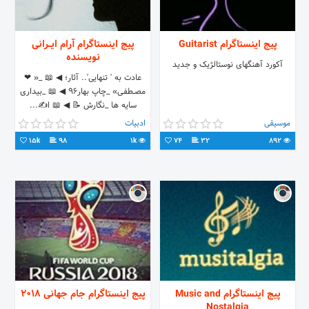
پیج اینستاگرام Guitarist
پیج اینستاگرام آرام ایــرانی
نویسنده
آکورد آهنگهای نوستالژیک و جدید
عادت به ' تنهایی'.. آثار؛ ◀ 📖 _« ❤
مصــطفـی» _چاپ بهار۹۶ ◀ 📖 _بیداری
سایه ها _نگارش 📝 ◀ 📖 ا✍...
Aramsalarizarabadi ▶️ aram irani
موسیقی
ادبیات
️◀
15k
98
1k
74
32
892
پیج اینستاگرام Music and
پیج اینستاگرام جام جهانی 2018
Nostalgia