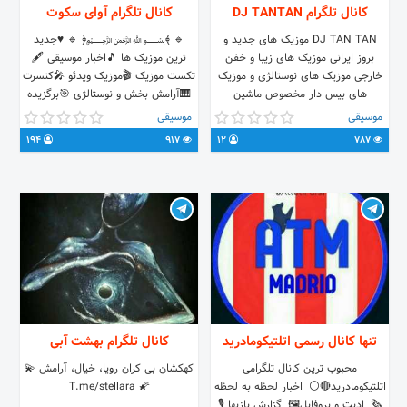
کانال تلگرام DJ TANTAN
کانال تلگرام آوای سکوت
DJ TAN TAN موزیک های جدید و
🔹 ﴾﷽﴿ 🔹 ♥️جدید
بروز ایرانی موزیک های زیبا و خفن
ترین موزیک ها 🎵اخبار موسیقی 🖋
خارجی موزیک های نوستالژی و موزیک
تکست موزیک 🎬موزیک ویدئو 🎤کنسرت
های بیس دار مخصوص ماشین
🎹آرامش بخش و نوستالژی 🎯برگزیده
های موسیقی 💌عکس نوشته 🔊
موسیقی
موسیقی
ریمیکس و سیستم 🎵@avasokoot🎵
194
917
12
787
✦••┈❁♥️❁┈••✦
تنها کانال رسمی اتلتیکومادرید
کانال تلگرام بهشت آبی
محبوب ترین کانال تلگرامی
کهکشان بی کران رویا، خیال، آرامش 💫
اتلتیکومادرید🔴⚪ اخبار لحظه به لحظه
🌠 T.me/stellara
🗞 ادیت و پروفایل🖼 گزارش بازیها 🎙