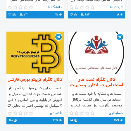
آسمان واحد 508 ☎ 021-41858 📱
های تماس: 02166564246
شرکت ها
دانشگاه ها
09122850086
09106911682 و 83 و 84
5k
23
1k
2k
683
1k
کانال تلگرام تست های
کانال تلگرام کریپتو بورس فارکس
استخدامی حسابداری و مدیریت
📡مطالب این کانال صرفا دیدگاه و نظر
تست های مشابه یا خود تست های
شخصی هست جهت آشنایی، معرفی و
استخدامی سال های گذشته درکانال
آموزش در بازارهای بین المللی و داخلی
موجوده 💥توصیه:اول مطالعه کتاب و
🔖سیگنال 💻 پوشش اخبار 📈 تحلیل 📋
تست های کتاب بعدکانال تبلیغات با
آموزش ⚠️سود و زیان هر شخص به
حسابداری
اقتصادی
بازدهی عالی👇👇
عهده همان شخص می باشد🙏 ➖➖➖
618
429
5k
436
https://t.me/+RGUO3gBavhllZDc0
📞 پشتیبانی : 💻
@CryptoboursAdmin 🤖