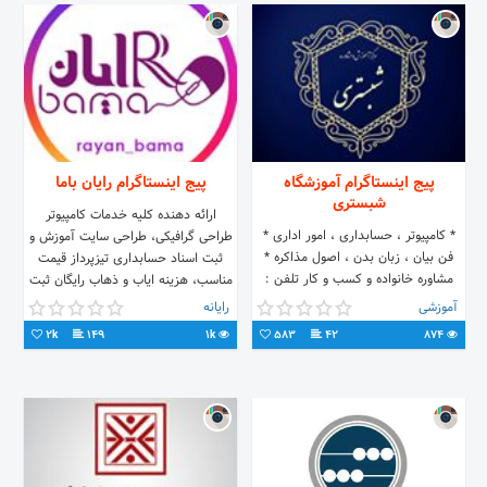
پیج اینستاگرام آموزشگاه
پیج اینستاگرام رایان باما
شبستری
ارائه دهنده کلیه خدمات کامپیوتر
* کامپیوتر ، حسابداری ، امور اداری *
طراحی گرافیکی، طراحی سایت آموزش و
فن بیان ، زبان بدن ، اصول مذاکره *
ثبت اسناد حسابداری تیزپرداز قیمت
مشاوره خانواده و کسب و کار تلفن :
مناسب، هزینه ایاب و ذهاب رایگان ثبت
37833774 تلگرام :
آنلاین در سایت www.rayanbama.ir
آموزشی
رایانه
as_shabestary@
2k
149
1k
583
42
874