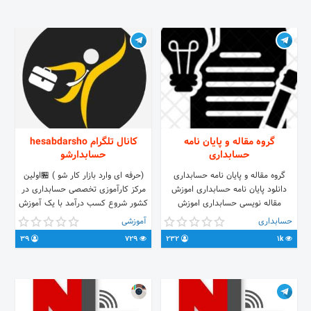
tps://Instagram.com/pakdasht_karyabi
https://t.me/joinchat/HG-
✔ پیج ما در واتساپ 👈
XC1OFhzfCanpU9IZ7AA
atsapp.com/HY3F207RbsH7qVaRcb7HKy
تماس : 09225826083
گروه مقاله و پایان نامه
کانال تلگرام hesabdarsho
حسابداری
حسابدارشو
گروه مقاله و پایان نامه حسابداری
(حرفه ای وارد بازار کار شو ) 🏪اولین
دانلود پایان نامه حسابداری اموزش
مرکز کارآموزی تخصصی حسابداری در
مقاله نویسی حسابداری اموزش
کشور شروع کسب درآمد با یک آموزش
پروپوزال حسابداری
ساده و تضمین شده [[هرگونه کپی
حسابداری
آموزشی
برداری از پکیج پیگرد قانونی دارد]] :لینک
39
729
232
1k
دانلود نقشه
hesabdarsho.com/getbook1