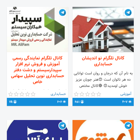
@Cryptobours24_bot
کانال تلگرام نو اندیشان
کانال تلگرام نمایندگی رسمی
حسابداری
آموزش و فروش نرم افزار
سپیدارسیستم و دشت دفتر
به نام آن که درجان و روان است توانایی
حسابداری نوین تحلیل سهامی
ده هر ناتوان است 😍هنر جویان عزیز
خاص
خوش اومدید😍 🔴کانال مختص
✅ دفتر حسابداری نوین تحلیل (سهامی
هنرجویان و دانشجویان حسابداری🔴
آموزشی
حسابداری
خاص) ✅ نمایندگی رسمی فروش و
🔴حل و آموزش نمونه تست های
7k
606
651
407
آموزش نرم افزار دشت و سپیدار سیستم
کنکوری🔴 🔴ارسال مطالب و مباحث
👇 @Novin_Tahlil_Acc
بروز حسابداری🔴 👈هماهنگی برای
تبلیغات @mehdi_ms7