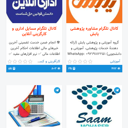
کانال تلگرام مشاوره پژوهشی
کانال تلگرام مسایل اداری و
یابش
کارگزینی آنلاین
گروه آموزشی و پژوهشی یابش (ارائه
☢️ انجام ضمن خدمت تضمینی آخرین
دهندۀ خدمات پژوهشی، آموزشی و
خبرهای مالی اطلاعات احکام آخرین
دانشجویی) WhatsApp: ۰۹۲۱۹۱۸۲۲۵۱
اطلاعات مالی ✅ نرم افزارهای مفید ✅
Telegram: @journaloffice
آیین نامه ومصوبات
آموزشی
کارآفرینی و کسب و کار
instagram: yabeshinstitute
5k
803
3k
472