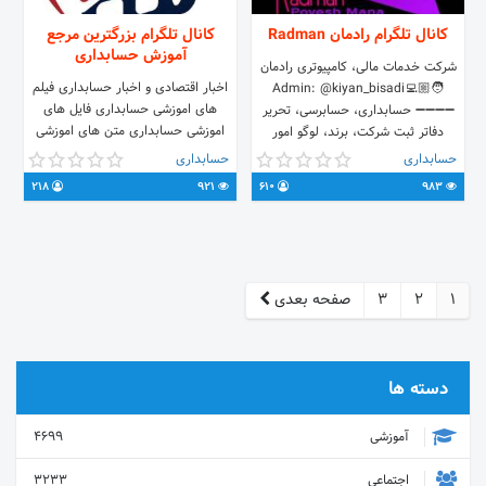
کانال تلگرام رادمان Radman
کانال تلگرام بزرگترین مرجع
آموزش حسابداری
شرکت خدمات مالی، کامپیوتری رادمان
اخبار اقتصادی و اخبار حسابداری فیلم
🧑🏼‍💻Admin: @kiyan_bisadi
های اموزشی حسابداری فایل های
➖➖➖➖ حسابداری، حسابرسی، تحریر
اموزشی حسابداری متن های اموزشی
دفاتر ثبت شرکت، برند، لوگو امور
حسابداری کتاب های اموزشی
مالیاتی و بیمه 📞 02177161284 - 85
حسابداری
حسابداری
حسابداری
📱 09126145089 وب سایت: 🌐
218
921
610
983
http://Radman-pm.ir
1
2
3
صفحه بعدی
دسته ها
آموزشی
4699
اجتماعی
3233