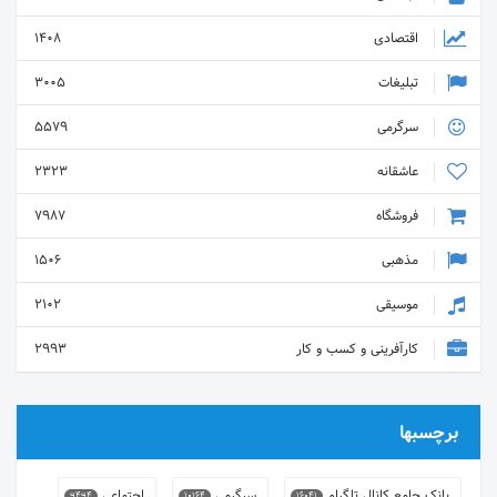
اقتصادی
1408
تبلیغات
3005
سرگرمی
5579
عاشقانه
2323
فروشگاه
7987
مذهبی
1506
موسیقی
2102
کارآفرینی و کسب و کار
2993
برچسبها
بانک جامع کانال تلگرام
سرگرمی
اجتماعی
9494
10164
16041