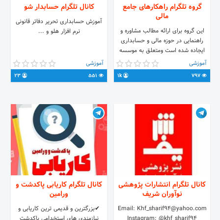
گروه تلگرام راهکارهای جامع
کانال تلگرام حسابدار شو
مالی
آموزش حسابداری تحریر دفاتر قانونی
این گروه برای ارائه مطالب مشاوره و
نرم افزار هلو و ...
راهنمایی در حوزه مالی و حسابداری
ایجاده شده است ومتعلق به موسسه
آموزشی و پژوهشی سام محاسب می
آموزشی
آموزشی
باشد. #آموزشی #مالی #سپیدار
23
551
1k
797
#حسابداری #پشتیبانی
Www.saammohaseb.com
https://chat.whatsapp.com/FCZcTod
02143497 داخلی 301 و302
کانال تلگرام انتشارات پژوهشی
کانال تلگرام کاریابی پاکدشت و
نوآوران شریف
ورامین
Email: Khf_sharif94@yahoo.com
✔بزرگترین و قدیمی ترین کاریابی و
Instagram: @khf_sharif94
نیازمندی های استخدامی پاکدشت