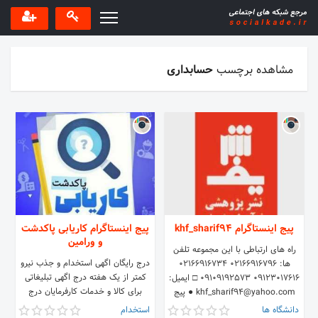
مشاهده برچسب
حسابداری
پیج اینستاگرام khf_sharif94
پیج اینستاگرام کاریابی پاکدشت
و ورامین
راه های ارتباطی با این مجموعه تلفن
درج رایگان اگهی استخدام و جذب نیرو
ها: 02166916796 02166916734
کمتر از یک هفته درج اگهی تبلیغاتی
09123017616 09109192573 □ ایمیل:
برای کالا و خدمات کارفرمایان درج
khf_sharif94@yahoo.com ● پیج
رزومه دنبال کنندگان و کارجویان ⚪️
دوم مجموعه ما @sharif.eb
دانشگاه ها
استخدام