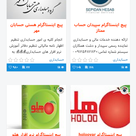
پیج اینستاگرام سپیدان حساب
پیج اینستاگرام هستی حسابان
ممتاز
مهر
ارائه دهنده خدمات مالی و حسابداری
انجام کلیه ی امور حسابداری تنظیم
نماینده رسمی سپیدار و دشت همکاران
اظهار نامه مالیاتی تنظیم دفاتر آموزش
سیستم شماره تماس:۰۹۱۲۵۴۸۲۸۳۰ -
نرم افزار های حسابداری💰💰💰 به
۳۳۵۶۸۴۷۸
مدیریت خانم عباسیان 026-32735426
حسابداری
حسابداری
09375732447
www.sepidanhesab.com
980
77
1k
10k
168
1k
پیج اینستاگرام holooyar
پیج اینستاگرام نرم افزار هلو