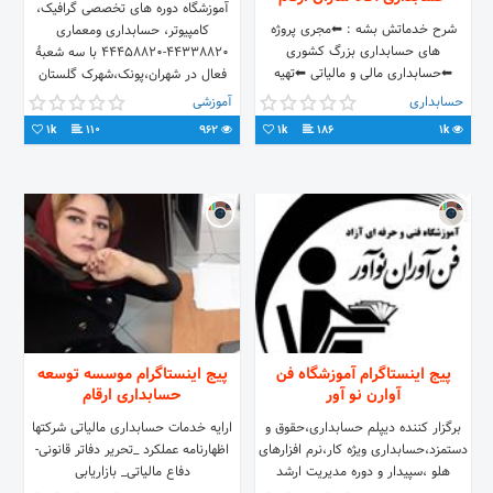
آموزشگاه دوره های تخصصی گرافیک،
شرح خدماتش بشه : ⬅مجری پروژه
کامپیوتر، حسابداری ومعماری
های حسابداری بزرگ کشوری
44338820-44458820 با سه شعبهٔ
⬅حسابداری مالی و مالیاتی ⬅تهیه
فعال در شهران،پونک،شهرک گلستان
صورت های مالی ⬅تهیه وتنظیم
حسابداری
آموزشی
اظهارنامه های مالیاتی و تهیه لوایح
1k
110
962
1k
186
1k
دفاعیه مالیاتی ⬅مشاوره های مالی،
مالیاتی و بیمه ⬅پلمپ و تحریر دفاتر
قانونی ⬅تشکیل پرونده مالیاتی و
دریافت کد اقتصادی ⬅انجام کلیه
خدمات مالی ⬅آموزش دوره های
کاربردی حسابداری شماره های تماس :
09106694759 56934045
56934050 تلگرام :
@agahsazanarqam اینستاگرام:
@agahsazanarqam.cc آدرس : شهر
جدید پرند، فاز 1، بلوار چهارباغ، نبش
پیج اینستاگرام آموزشگاه فن
پیج اینستاگرام موسسه توسعه
کافه رستوران دورهمی و املاک سرمایه ،
آوارن نو آور
حسابداری ارقام
پلاک 53
برگزار کننده دیپلم حسابداری،حقوق و
ارایه خدمات حسابداری مالیاتی شرکتها
دستمزد،حسابداری ویژه کار،نرم افزارهای
اظهارنامه عملکرد _تحریر دفاتر قانونی-
هلو ،سپیدار و دوره مدیریت ارشد
دفاع مالیاتی_ بازاریابی