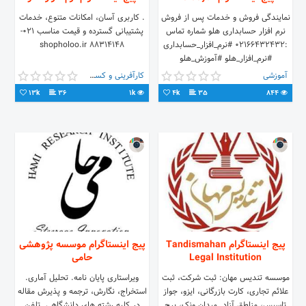
نمایندگی فروش و خدمات پس از فروش
. کاربری آسان، امکانات متنوع، خدمات
نرم افزار حسابداری هلو شماره تماس
پشتیبانی گسترده و قیمت مناسب 021-
:02166432432 #نرم_افزار_حسابداری
88314148 shopholoo.ir
#نرم_افزار_هلو #آموزش_هلو
#آموزش_نرم_افزار_هلو
آموزشی
کارآفرینی و کسب و کار
13k
36
1k
4k
35
844
پیج اینستاگرام Tandismahan
پیج اینستاگرام موسسه پژوهشی
Legal Institution
حامی
موسسه تندیس مهان: ثبت شرکت، ثبت
ویراستاری پایان نامه. تحلیل آماری.
علائم تجاری، کارت بازرگانی، ایزو، جواز
استخراج، نگارش، ترجمه و پذیرش مقاله
تاسیس، مناطق آزاد. میدان ونک، برج
در کلیه رشته های دانشگاهی. تلفن