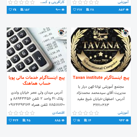
MBA(بازاریابی و...)
آموزشی
کارآفرینی و کسب و کار
02177428396_09901815978
2k
152
900
217
28
853
پیج اینستاگرام Tavan institute
پیج اینستاگرام خدمات مالی پویا
حساب هماهنگ
مجتمع آموزشی توانا-کهن دیار با
آدرس میدان ولی عصر خیابان ولدی
مدیریت:آقای سیدمحمد محمدنژاد
پلاک ۴۱ واحد ۲ تلفن ۸۸۹۴۳۳۵۶ و
آدرس: اصفهان-خیابان شیخ مفید
۸۸۵۱۸۸۶۰ تلفن همراه ۰۹۱۲۴۳۹۳۱۶۴
36610383
و ۰۹۲۰۳۰۲۳۰۴۷ عبدی
آموزشی
اقتصادی
424
45
885
1k
14
943