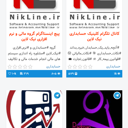
کانال تلگرام کلینیک حسابداری
پیج اینستاگرام گروه مالی و نرم
نیک لاین
افزاری نیک لاین
#آنچه_باید_یک_حسابدار_خبره_بداند
گروه #حسابداری و #نرم_افزاری
#نکات_حسابداری 🎯 #نکات_مالیاتی Ⓜ️
#نیک_لاین #مشاوره راه اندازی سیستم
#قوانین_بیمه_کار 🚸 #قانون_تجارت 💼
های مالی انجام خدمات مالی و تکالیف
#آموزش_اکسل 🎥 #آموزش_نرم_افزار
قانونی مدیر: امیر خلیلی
حسابداری
حسابداری
💻 #فایل_کاربردی 📥 #اخبار_اقتصادی
@amirkhalili1982
10k
319
805
579
1k
🌐 #پرسش_پاسخ ⁉️ #فرصت_شغلی 🕵️‍♂️
#اصطلاحات 📝
🆖Nikan_Online_Group🆖