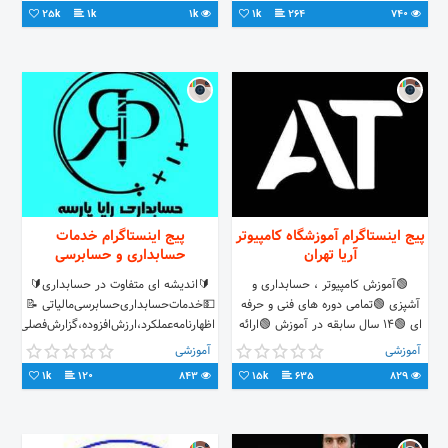
#کاریابی #نیازمندیهای_استخدامی
25k
1k
1k
1k
264
740
#پاکدشت #ورامین #قرچک #پیشوا
#خاوران #شهرری #استخدام با قابلیت
جستجوی مکان و شهرک صنعتی مورد
نظر شما و حتی جستجوی نوع شغل
درخواستی شما #pakdasht #varamin
#job #jobs#استخدام #کار #مشاغل
پیج اینستاگرام آموزشگاه کامپیوتر
پیج اینستاگرام خدمات
آریا تهران
حسابداری و حسابرسی
🟢آموزش کامپیوتر ، حسابداری و
🔰اندیشه ای متفاوت در حسابداری🔰
آشپزی 🟢تمامی دوره های فنی و حرفه
💵خدمات‌حسابداری‌حسابرسی‌مالیاتی 📝
ای 🟢۱۴ سال سابقه در آموزش 🟢ارائه
اظهارنامه‌عملکرد،ارزش‌افزوده،گزارش‌فصلی
مدرک داخلی و بین المللی در کمترین
📞09157695506 تماس با ما
آموزشی
آموزشی
زمان
1k
120
843
15k
635
829