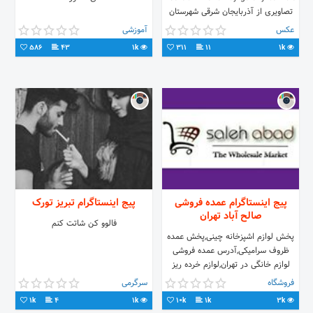
تصاویری از آذربایجان شرقی شهرستان
سراب توسط عکاسی با موبایل
عکس
آموزشی
586
43
1k
311
11
1k
پیج اینستاگرام عمده فروشی
پیج اینستاگرام تبریز تورک
صالح آباد تهران
فالوو کن شاتت کنم
پخش لوازم اشپزخانه چینی,پخش عمده
ظروف سرامیکی,آدرس عمده فروشی
لوازم خانگی در تهران,لوازم خرده ریز
آشپزخانه,پخش لوازم آشپزخانه,عمده
فروشگاه
سرگرمی
فروشی ظروف سرامیکی,فروش عمده
1k
4
1k
10k
1k
3k
لوازم دکوری,لیست عمده فروشان لوازم