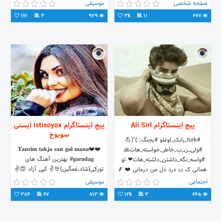
میتوانید به آن ها گوش کنید و مشاهده
صفحه شخصی
موسیقی
کنید.🔥
171
3
929
3k
11
677
پیج اینستاگرام Ali Sirl
پیج اینستاگرام istisoyox ایستی
سویوخ
#türk_بابک_اوغلو #بجنگ::)"(💪
❤️𝐓𝐚𝐧𝐫𝐢𝐦 𝐭𝐚𝐤𝐣𝐚 𝐬𝐚𝐧 𝐠𝐚𝐥 𝐦𝐚𝐧𝐚❤️
#ولی_ن_ب_خاطر_خواسته_هات🙏
#𝐠𝐚𝐫𝐚𝐝𝐚𝐠 بهترین آهنگ های
#واسه_نگه_داشتن_داشته_هات❤ تو
تورکی(شاد،غمگین)🤘✌️ کپی آزاد 😍✌️
همانی ک ب درد دل من درمانی ❤️ 𝑭
❤️
اجتماعی
موسیقی
384
67
813
12k
3
645