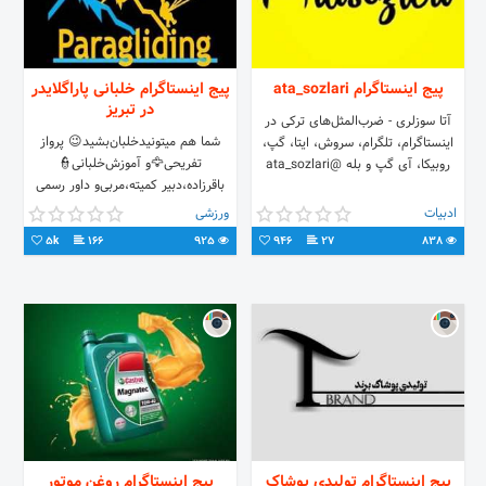
پیج اینستاگرام ata_sozlari
پیج اینستاگرام خلبانی پاراگلایدر
در تبریز
آتا سوزلری - ضرب‌المثل‌های ترکی در
شما هم میتونید‌خلبان‌بشید‌😉‌ پرواز
اینستاگرام، تلگرام، سروش، ایتا، گپ،
تفریحی🦅‌و آموزش‌خلبانی‌‌👮‌
روبیکا، آی گپ و بله @ata_sozlari
باقرزاده،دبیر کمیته،مربی‌و داور رسمی
کشور خانلو، مسئول آموزش استان از
ادبیات
ورزشی
سال۸۸ خلبان و مربی
5k
166
925
946
27
838
پیج اینستاگرام تولیدی پوشاک
پیج اینستاگرام روغن موتور