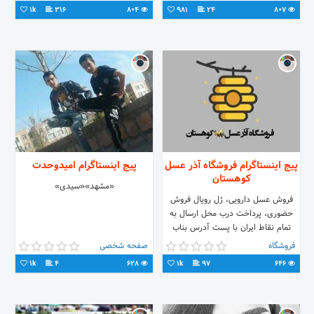
1k
316
804
981
24
807
پیج اینستاگرام فروشگاه آذر عسل
پیج اینستاگرام امیدوحدت
کوهستان
«مشهد»«سیدی»
فروش عسل دارویی، ژل رویال فروش
حضوری، پرداخت درب محل ارسال‌ به
تمام نقاط ایران با پست آدرس بناب
آذربايجان شرقي جهت خرید یا دایرکتر یا
فروشگاه
صفحه شخصی
09039429820
1k
4
628
1k
97
646