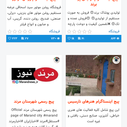
برند
فروشگاه روغن موتور سید اسحاقی عرضه
تولیدی پوشاک برند😍 فروش به صورت
مستقیم روغن موتور های بنزینی، دیزلی،
مستقیم از تولیدی😍 😍فروش عمده و
صنعتی، ضدیخ، روغن دنده، گریس، آب
تک😍 ❌تضمین کیفیت و دوخت پارچه
و صابون و انواع فیلتر
ارسال رایگان به سراسر کشور😳 خرید
فروشگاه
فروشگاه
تک از طریق پیج زیر👇
223
27
730
1k
61
864
پیج اینستاگرام هنرهای نارسیس
پیج رسمی شهرستان مرند
این پیج شامل کلیه فعالیت های هنری
پیج رسمی شهرستان مرند Official
خیاطی، آشپزی، صنایع دستی، بافتنی و
page of Marand city #marand
غیره است
#مستقل#مرند #اخبارایران #اخبارمرند