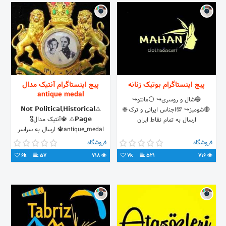
پیج اینستاگرام بوتیک زنانه
پیج اینستاگرام آنتیک مدال
antique medal
🔵شال و روسری↪ ⚪مانتو↪
⚠️𝗡𝗼𝘁 𝗣𝗼𝗹𝗶𝘁𝗶𝗰𝗮𝗹,𝗛𝗶𝘀𝘁𝗼𝗿𝗶𝗰𝗮𝗹
🔴شومیز↪ 💯اجناس ایرانی و ترک 🌐
𝗣𝗮𝗴𝗲⚠️ 🔱آنتیک مدال🎖️
ارسال به تمام نقاط ایران
antique_medal🔱 ارسال به سراسر
کشور تلفن تماس و سفارش خرید:
فروشگاه
فروشگاه
☎𝟎𝟗𝟑𝟗𝟕𝟒𝟗𝟏𝟎𝟐𝟗 ⬇️⬇️ 𝐓𝐞𝐥𝐞𝐠𝐫𝐚𝐦⬇️⬇️
6k
57
718
7k
521
716