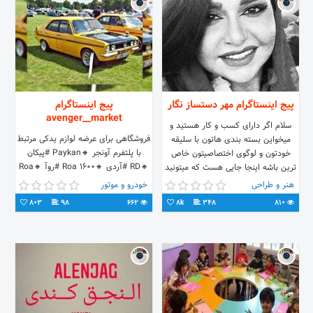
پیج اینستاگرام مهر دستساز نگار
پیج اینستاگرام
avenger__market
سلام اگر‌ دارای‌ کسب‌ و‌ کار‌ هستید‌ و‌
فروشگاهی برای عرضه لوازم یدکی مرتبط
میخواین‌ بسته‌ بندی‌ هاتون‌ با‌ سلیقه
با پلتفرم آونجر 🔸Paykan #پیکان
خودتون‌ و‌ لوگوی‌ اختصاصیتون‌ خاص‌
🔸RD #آردی 🔸Roa 1600 #روآ 🔸Roa
ترین‌ باشه‌ اینجا‌ جایی‌ هست‌ که‌ میتونید‌
1700 🔸Arisun #آریسان 🆔
مهر‌ دستساز اختصاصی خودتون‌ رو‌ تو‌
هنر و طراحی
خودرو و موتور
Telegram: Avenger_market
هر‌ ابعادی‌ داشته باشید‌
803
98
662
8k
348
810