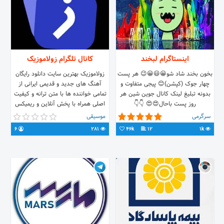
اینستاگرام لبخند
کانال تلگرام زولاموزیک
بخون بخند شاد شو😀😃😀😉 هر پست
زولاموزیک بهترین سایت دانلود رایگان
چهار جوک (کپشن)😊 پیجی متفاوت و
آهنگ های جدید و قدیمی ایرانی از
بدونه تبلیغ لینک کانال جوین شین هر
تمامی خواننده ها با متن ترانه و کیفیت
روز پست باحال😍😍 👇👇
اصلی همراه با پخش آنلاین و ریمیکس
جدید پرطرفدار
سرگرمی
موسیقی
6
281
46k
12
1k