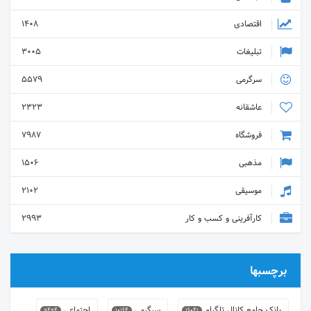
اقتصادی
1408
تبلیغات
3005
سرگرمی
5579
عاشقانه
2323
فروشگاه
7987
مذهبی
1506
موسیقی
2102
کارآفرینی و کسب و کار
2993
برچسبها
بانک جامع کانال تلگرام
سرگرمی
اجتماعی
9494
10164
16041