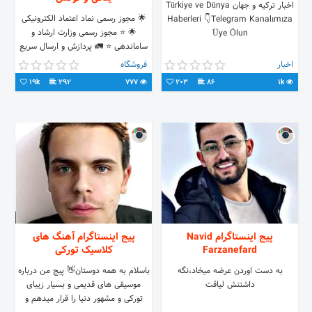
اخبار ترکیه و جهان Türkiye ve Dünya
🌟 مجوز رسمی نماد اعتماد الکترونیکی
Haberleri 👇Telegram Kanalımıza
🌟 ⭐ مجوز رسمی وزارت ارشاد و
Üye Ölun
ساماندهی ⭐ 🚛 پردازش و ارسال سریع
به سراسر کشور ♻ 💻⬇ورود به
اخبار
فروشگاه
وبسایت و خرید _
19k
292
777
203
86
1k
پیج اینستاگرام Navid
پیج اینستاگرام آهنگ های
Farzanefard
کلاسیک تورکی
به دست اوردن عرضه میخاد،نگه
باسلام به همه دوستان👋 پیج من درباره
داشتنش لیاقت
موسیقی های قدیمی و بسیار زیبای
تورکی و مشهور دنیا را قرار میدهم و