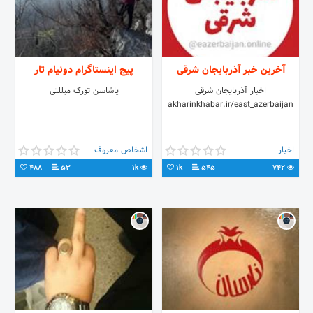
آخرین خبر آذربایجان شرقی
پیج اینستاگرام دونیام تار
اخبار آذربایجان‌ شرقی
یاشاسن تورک میللتی
akharinkhabar.ir/east_azerbaijan
اخبار
اشخاص معروف
488
53
1k
1k
545
742