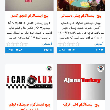
پیج اینستاگرام پیش دبستانی
پیج اینستاگرام النجق کندی
.پیش دبستانی شکوفه های هستی
🌷پیج روستای النجق 🌷 Alenjag آنا
آدرس: شهرک شهید چمران-انتهای
یوردوم❤ 🌹از عکس ها و فیلم های
سربالایی-کوچه دوم هما 04134247819
قدیمی و جدید خود برای ما ارسال کنید
☆☆☆ ما ادعا نمی کنیم که بهترینیم
تا پست شود🌹 " کندیمیزدن حمایت
مفتخریم که بهترین ها ما را برگزیده
الیاخ •"
آموزشی
اجتماعی
اند☆☆☆
1k
88
693
85
22
708
پیج اینستاگرام اخبار ترکیه
پیج اینستاگرام فروشگاه لوازم
یدکی و لوکس