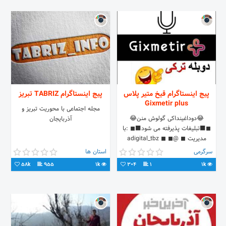
پیج اینستاگرام قیخ متیر پلاس
پیج اینستاگرام TABRIZ تبریز
Gixmetir plus
مجله اجتماعی با محوریت تبریز و
😂دوداغینداکی گولوش منن😂
آذربایجان
◼⬛تبلیغات پذیرفته می شود⬛◼ :با
مدیریت ◼ @adigital_tbz ◼ ◼
@ahmad_331108 ◼
سرگرمی
استان ها
58k
955
1k
304
1
1k