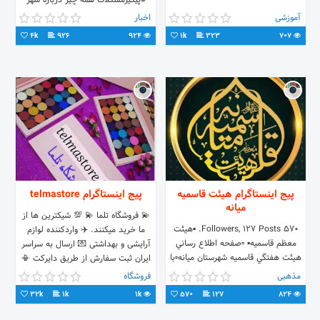
#پیگیرمشکلات همه چیز درباره شهر
#تبلیغات
آموزشی
اخبار
4k
926
924
1k
323
707
پیج اینستاگرام هيئت قاسميه
پیج اینستاگرام telmastore
ميانه
💫 فروشگاه تلما 💫 💯 شیکترین ها از
570 Followers, 127 Posts. ▪️هيئت
ما خرید میکنند. ⁦✈️⁩ واردکننده لوازم
معظم قاسميه▪️ ▫️صفحه اطلاع رساني
آرایشی و بهداشتی 💌 ⁦ارسال به سراسر
هيئت هفتگي قاسميه شهرستان ميانه▫️با
ایران ثبت سفارش از طریق دایرکت 📳
نوای شمس المادحین کربلایی محمد
09023144090
مذهبی
فروشگاه
یداللهی 📆هر هفته چهارشنبه شب
32k
1k
1k
570
127
824
روبروي شهرداري📆