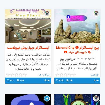
خانگی
پیج اینستاگرام 📷 Marand City
اینستاگرام دیوارپوش نیوپلاست
📃 شهرستان مرند 📷
شرکت نیوپلاست تولید کننده پانل های
🌹 🌹 🌹 🌹 🌹 🌠بزگترین پیج
PVC ساده و روکشدار چاپی (دیوار پوش
شهرستان مرند🌠 تصاویر شهرستان -
و سقف کاذب) و ابزارهای مربوط به
آگهی رایگان استخدام 📱گؤزل عکس
نصب پانل های تولیدی
لریزده بیزی تگ الین📮
طبیعت
شرکت ها
721
125
1k
32k
2k
1k