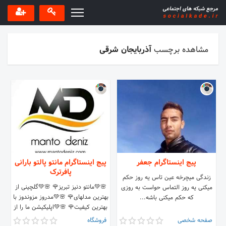
مشاهده برچسب
آذربایجان شرقی
پیج اینستاگرام جعفر
پیج اینستاگرام مانتو پالتو بارانی
پافرترک
زندگی میچرخه عین تاس یه روز حکم
🌸💚مانتو دنیز تبریز🌹 🌸💚گلچینی از
میکنی یه روز التماس حواست به روزی
بهترین مدلهای🌹 🌸💚مدروز مزوندوز با
که حکم میکنی باشه...
بهترین کیفیت🌹 🌸💚اپلیکیشن ما را از
سایت زیر دانلود کنید🌹
صفحه شخصی
فروشگاه