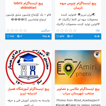
پیج اینستاگرام چیپس میوه
پیج اینستاگرام tabriz
نارسان
shibishlari
🌏ایران.تبریــز🌍 🌿تولید کننده
فالو = بک گولماخ اولسون عشق اولسون
محصولات میوه ای کاملا ارگانیک 🌿
ازدواج اولماسین 😉😂😂😂😂
💯اولین تولید کننده محصولات ارگانیک
در شمالغرب کشور💯 ⤵سفارش
غذا
سرگرمی
محصولات⤵ 09365639619
286
3
995
547
12
1k
پیج اینستاگرام عکاسی و تصاویر
پیج اینستاگرام آموزشگاه همیار
منتخب شهرستان سراب
اندیشه تبریز
🌱Photos from #East_Azarbayjan
وابسته به سازمان آموزش فنی و حرفه
#Sarab 📸Taken by galaxy camera
ای کشور