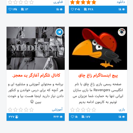
#HTML | #CSS | #C++ #پروژه
دانلود
فناوری
دانشجويي ارتباط با من 👇🏻
14k
13
1k
30k
428
1k
پیج اینستاگرام زاغ چاق
کانال تلگرام آغازگر یڪ معجزہ
صفحه رسمی بازی زاغ چاق با نام
برنامه و محتوای آموزشی و مشاوره ای و
انگلیسی Ravengers ما بازی سازان
هر آنچه که برای درس خواندن و کنکور
ایرانی تنها به حمایت شما عزیزان می
دادن نیاز دارید اینجا هست بیا و خودت
تونیم به کارمون ادامه بدیم
ببین 🤫
بازی
آموزشی
327
424
1k
177
1k