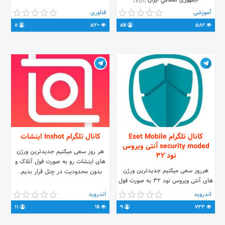
جمهوری اسلامي ايران 🇮🇷
@WigerTm_Org_bot : ارتباط با ما
آموزشی
فناوری
دیگر چنل ها : ✍️ @Font_Wiger
8
520
5k
582
youtube :
https://youtube.com/channel/UCw-
vF2Lv7HLwFqJO5t6t4ig
کانال تلگرام Eset Mobile
کانال تلگرام Inshot اینشات
security moded آنتی ویروس
هر روز سعی میکنیم جدیدترین ورژن
نود ۳۲
های اینشات رو به صورت فول آنلاک و
هرروز سعی میکنیم جدیدترین ورژن
بدون محدودیت در چنل قرار بدیم.
های آنتی ویروس نود 32 به صورت فول
آنلاک و بدون محدودیت و پرمیوم شده
اندروید
اندروید
در چنل قرار بدیم.
11
1k
9
733