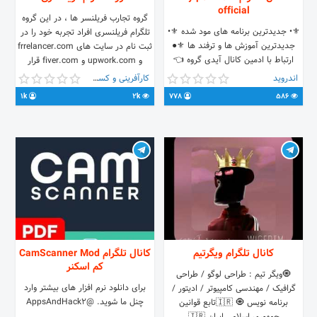
official
گروه تجارب فریلنسر ها ، در این گروه
⚜️• جدیدترین برنامه های مود شده ⚜️•
تلگرام فریلنسری افراد تجربه خود را در
جدیدترین آموزش ها و ترفند ها ⚜️●
ثبت نام در سایت های frrelancer.com
ارتباط با ادمین کانال آیدی گروه 👈
و upwork.com و fiver.com قرار
@MyPermium_Gp
میدهند . سایت های فریلنسری سایت
اندروید
کارآفرینی و کسب و کار
های دور کاری هستند که شما میتوانید
1k
2k
778
586
پروژه های مثلا گرافیکی یا ادیت ویدئو و
یا برنامه نویسی در انها بگیرید و به
صورت دلاری کسب درآمد کنید .
کانال تلگرام ویگرتیم
کانال تلگرام CamScanner Mod
کم اسکنر
🧿ویگر تیم : طراحی لوگو / طراحی
برای دانلود نرم افزار های بیشتر وارد
گرافیک / مهندسی کامپیوتر / ادیتور /
چنل ما شوید. @AppsAndHack2
برنامه نویس 🧿 🇮🇷تابع قوانین