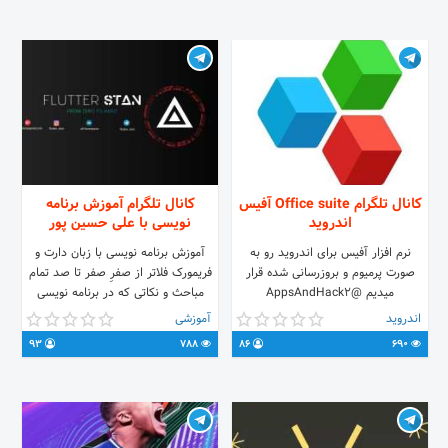
کانال تلگرام Office suite آفیس
کانال تلگرام آموزش برنامه
اندروید
نویسی با علی حسین پور
نرم افزار آفیس برای اندروید رو به
آموزش برنامه نویسی با زبان دارت و
صورت پرمیوم و بروزرسانی شده قرار
فریمورک فلاتر از صفرِ صفر تا صد تمام
میدیم @AppsAndHack2
مباحث و نکاتی که در برنامه نویسی
وجود داره رو به شما دوستان عزیز توی
اندروید
آموزشی
ویدیو هام آموزش میدم به صورت کاملا
93
788
86
690
رایگان لینک کانال یوتوب آموزش فلاتر و
دارت فلاتر استن :
ttps://www.youtube.com/c/FlutterStan
حمایت از من :
https://zarinp.al/flutterstan