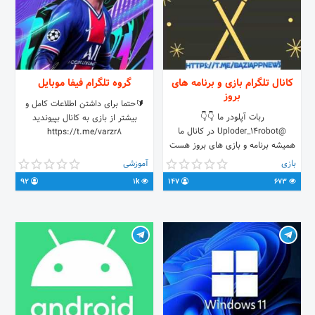
کانال تلگرام بازی و برنامه های
گروه تلگرام فیفا موبایل
بروز
🔰حتما برای داشتن اطلاعات کامل و
ربات آپلودر ما 👇👇
بیشتر از بازی به کانال بپیوندید
@Uploder_14robot در کانال ما
https://t.me/varzr8
همیشه برنامه و بازی های بروز هست
😱😱 ما در کانالمون هروز فعالیت
بازی
آموزشی
داریم😎😎 هرچی از این کانال بهت بگم
92
1k
147
673
کم گفتم📋📋 🔔زود عضو شو🔔 📣
دوستاتم دعوت کن به کانال📣