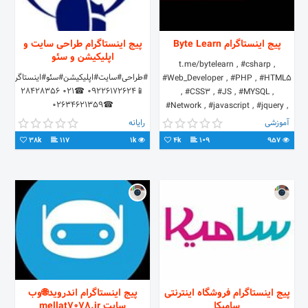
پیج اینستاگرام Byte Learn
پیج اینستاگرام طراحی سایت و
اپلیکیشن و سئو
t.me/bytelearn , #csharp ,
#طراحی#سایت#اپلیکیشن#سئو#اینستاگرام#تلگ
#Web_Developer , #PHP , #HTML5
📱09226172624 ☎021 28428356
, #CSS3 , #JS , #MYSQL ,
☎02634621359
#Network , #javascript , #jquery ,
#sql , #ASP , #Geek bytelearn.ir
آموزشی
رایانه
بایت لرن در شبکه های اجتماعی
38k
117
1k
4k
109
957
https://instagram.com/byte_learn
https://www.aparat.com/bytelearn
https://plus.google.com/112317489875665835495
https://t.me/bytelearn
پیج اینستاگرام فروشگاه اینترنتی
پیج اینستاگرام اندروید🌐وب
سامیکا
سایت mellat7078.ir