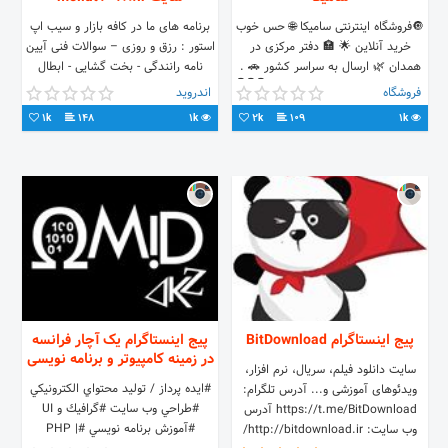
🔘فروشگاه اینترنتی سامیکا 🌐 حس خوب
برنامه های ما در کافه بازار و سیب اپ
خرید آنلاین 🌟 🏣 دفتر مرکزی در
استور : رزق و روزی – سوالات فنی آیین
همدان 🌿 ارسال به سراسر کشور 🚗 .
نامه رانندگی - بخت گشایی - ابطال
جهت دانلود اپلیکیشن کلیک کنید👇👇👇
سحر - دعای محبت -کلیدهای غیب ...
فروشگاه
اندروید
https://cafebazaar.ir/app/net.utabweb.SaMiKa/?
کلیک کنید
1k
148
1k
2k
109
1k
l=fa آدرس سایت : samika.ir
پیج اینستاگرام BitDownload
پیج اینستاگرام یک آچار فرانسه
در زمینه کامپیوتر و برنامه نویسی
سایت دانلود فیلم، سریال، نرم افزار،
#ايده پرداز / توليد محتواي الكترونيكي
ویدئوهای آموزشی و... آدرس تلگرام:
#طراحي وب سايـت #گرافيك و UI
https://t.me/BitDownload آدرس
#آموزش برنامه نويسي #PHP |
وب سایت: http://bitdownload.ir/