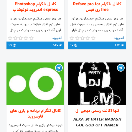
کانال تلگرام Reface pro for
کانال تلگرام Photoshop
free ری فیس
express اندروید فوتوشاپ
هر روز سعی میکنیم جدیدترین ورژن
هر روز سعی میکنیم جدیدترین ورژن
های نرم افزار ریفیس رو به صورت فول
های نرم افزار فوتوشاپ رو به صورت
آنلاک و بدون محدودیت در چنل قرار
فول آنلاک و بدون محدودیت در چنل
بدیم.
قرار بدیم
اندروید
اندروید
27
547
17
683
تنها اکانت رسمی دیجی ال
کانال تلگرام برنامه و بازی های
فارسروید
‍𝘼‍‍𝙇‍𝙆‍‍𝘼‍ .𝙈 ‍‍𝙃‍‍𝘼‍‍‍𝙏‍‍𝙀‍‍𝙍‍ ‍𝙉‍‍𝘼‍‍𝘽‍‍𝘼‍‍𝙎‍‍𝙃‍
توجه بیشتر بازی ها از سایت فارسروید
‍‍𝙂‍𝙊‍‍‍𝙇 ‍‍𝙂‍𝙊‍𝘿‍‍ ‍𝙊‍𝙁‍‍𝙁‍‍ ‍𝙉‍‍𝘼‍𝙈‍𝙀‍‍‍‍𝙍‍
هستند و ما منبع میزنیم که کپی