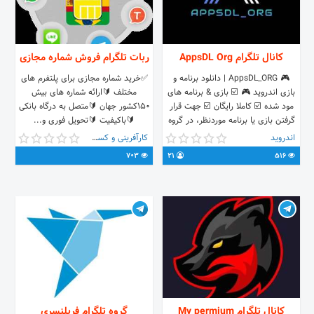
کانال تلگرام AppsDL Org
ربات تلگرام فروش شماره مجازی
🎮 AppsDL_ORG | دانلود برنامه و
✅خرید شماره مجازی برای پلتفرم های
بازی اندروید 🎮 ☑️ بازی & برنامه های
مختلف 🔰ارائه شماره های بیش
مود شده ☑️ کاملا رایگان ☑️ جهت قرار
150کشور جهان 🔰متصل به درگاه بانکی
گرفتن بازی یا برنامه موردنظر، در گروه
🔰باکیفیت 🔰تحویل فوری و...
پیام بفرستید.
اندروید
کارآفرینی و کسب و کار
703
21
516
کانال تلگرام My permium
گروه تلگرام فریلنسری