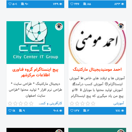
501
90
749
446
85
833
احمد مومنیدیجیتال مارکتینگ
پیج اینستاگرام گروه فناوری
اطلاعات مرکزشهر
آموزش ها و ترفند های خاص💫 آموزش
دیجیتال مارکتینگ * طراحی سایت *
اینستاگرام😍 آموزش کسب درآمد💰
طراحی نرم افزار * تولید محتوا *طراحی
آموزش تولید محتوا با موبایل📱 🎯تو
سایت اصفهان
پیج من یاد میگیری که پیج اینستاگرام
خودت رو رشد بدی💸
آموزشی
کارآفرینی و کسب و کار
1k
9
908
137
3
781