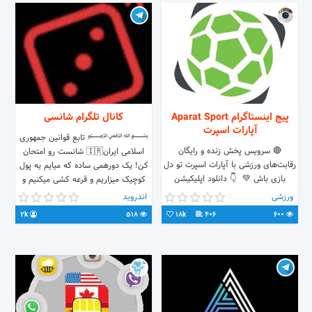
پیج اینستاگرام Aparat Sport
کانال تلگرام شانسی
آپارات اسپرت
﷽ تابع قوانین جمهوری
🔴 سرویس پخش زنده و رایگان
اسلامی ایران🇮🇷 شانست رو امتحان
رقابت‌های ورزشی با آپارات اسپرت تو دل
کن! یک دورهمی ساده که میایم یه پول
بازی باش 💚 ‌‌ 👇 دانلود اپلیکیشن
کوچیک میزاریم و قرعه کشی میکنیم و
اندروید و تی‌وی+ تماشای آنساید
برنده میشیم. دارای نماد اعتماد ✅ 💻
ورزشی
اندروید
https://app.shanssi.ir/💻
2k
518
18k
406
600