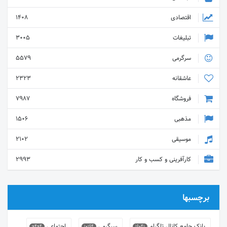
اقتصادی
1408
تبلیغات
3005
سرگرمی
5579
عاشقانه
2323
فروشگاه
7987
مذهبی
1506
موسیقی
2102
کارآفرینی و کسب و کار
2993
برچسبها
بانک جامع کانال تلگرام
سرگرمی
اجتماعی
9494
10164
16041