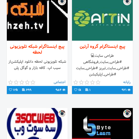
پیج اینستاگرام گروه آرتین
پیج اینستاگرام شبکه تلویزیونی
لحظه
طراحی سایت💻
شبکه تلویزیونی لحظه دانلود اپلیکشن‌از
#طراحی_سایت_فروشگاهی
سیب اپ‌. کافه بازار و گوگل پلی
#طراحی_سایت_تبریز #طراحی_سایت
#طراحی_اپلیکیشن
#طراحی_اپلیکیشن_موبایل
رایانه
اجتماعی
#طراحی_اپلیکیشن_اندروید
12k
699
954
1k
1
921
#طراحی_اپلیکیشن_ios