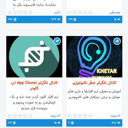
نباشد⚠️ سایت فارسروید مال ما
نیست⚠️ لینک سایت فارسروید👇
موسیقی
بازی
https://www.farsroid.com/ بازی
471
734
169
1k
های جدید و هیجانی در کانال ماست
😍پس زود تر عضو کانال ما شوید ❤️
تابع قوانین جمهوری اسلامی ایران ❤️
کانال تلگرام خِطَر تکنولوژی
کانال تلگرام App Cloner اپ
کلونر
آموزش و معرفی نرم افزارها و بازی های
نرم افزار کلون کردن چند باره ی یک
موبایل و برخی نرم‌افزار های کامپیوتری
اپلیکیشن رو به صورت پرمیوم و
بروزشده قرار میدیم
اندروید
اندروید
23
1k
2
628