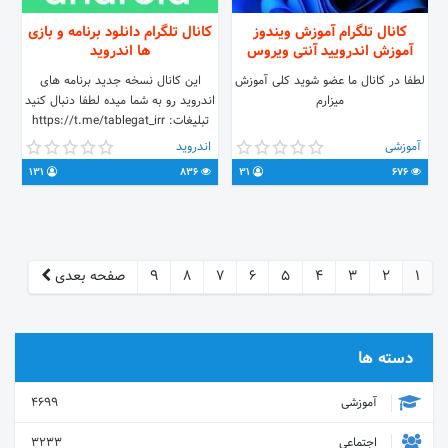
کانال تلگرام آموزش ویندوز
کانال تلگرام دانلود برنامه و بازی
آموزش اندرویید آنتی ویروس
ها اندروید
لطفا در کانال ما عضو شوید کلی آموزش
این کانال نسخه جدید برنامه های
میزارم
اندروید رو به شما میده لطفا دنبال کنید
تبلیغات: https://t.me/tablegat_irr
مدیر: @Sajjad_msp_ir
آموزشی
اندروید
131
836
31
676
1
2
3
4
5
6
7
8
9
صفحه بعدی
دسته ها
آموزشی
4699
اجتماعی
3233