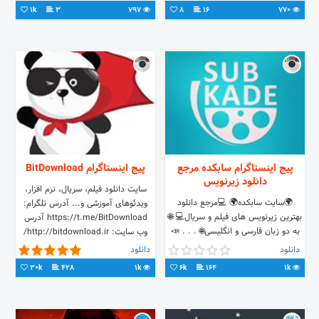
1k
3
797
8
16
770
پیج اینستاگرام سابکده مرجع
پیج اینستاگرام BitDownload
دانلود زیرنویس
سایت دانلود فیلم، سریال، نرم افزار،
🌍سایت سابکده🌍 💻مرجع دانلود
ویدئوهای آموزشی و... آدرس تلگرام:
بهترین زیرنویس های فیلم و سریال💻 🌐
https://t.me/BitDownload آدرس
به دو زبان فارسی و انگلیسی🌐 . . . 📣
وب سایت: http://bitdownload.ir/
تلگرام - اینستاگرام - آپارات - سروش -
دانلود
دانلود
ایتا📣
30k
428
1k
6k
164
1k