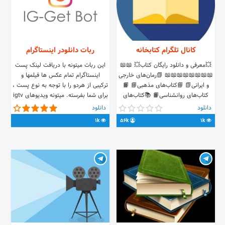
کانال تلگرام کتابخانه
ربات دانلودر اینستاگرام
💥معرفی و دانلود رایگان کتاب💥 📖📖
این ربات میتونه با دریافت لینک پست
📖📖📖📖📖📖📖📖 📗رمان‌های خارجی
اینستاگرام تمام عکس ها فیلمها و
و ایرانی📗 📘کتاب‌های مذهبی📘 📙
ترکیبی از هردو را با توجه به نوع پست ،
کتاب‌های روانشناسی📙 📚کتاب‌های
برای شما بفرسته. میتونه ویدیوهای igtv
کودک و هزاران کتاب با موضوعات
رو به همین صورت دانلود کنه. دانلود
دانلود
دانلود
مختلف📚
استوری و هایلایت هم جزو آپدیت های
1k
56k
1k
بعدیه سرعتش بد نیست. ارزش یک بار
امتحان کردن رو داره.