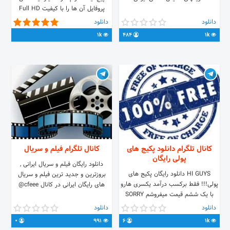
پروفایل آن ها را با کیفیت Full HD
دریافت کنید بدون حتی یک ثانیه وقفه .
دانلود
دانلود
1k
484
1k
کانال تلگرام دانلود پکیج های
کانال تلگرام فیلم و سریال
پولی رایگان
دانلود رایگان فیلم و سریال ایرانی ,
HI GUYS دانلود رایگان پکیج های
بروزترین و جدید ترین فیلم و سریال
پولی!!! فقط برکسب درآمد یکسری هارو
های رایگان ایرانی در کانال cfeee@
با یک ششم قیمت میفروشم SORRY
دانلود
دانلود
0
991
6
1k