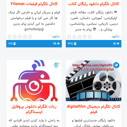
کانال تلگرام دانلود رایگان کتاب
کانال تلگرام فیلمات Filemat
💙 دانلود رایگان کتاب، مقاله، فیلم،
فیلم و سریال ایرانی و خارجی اگر لینک
اپلیکیشن: آموزشی، داستان، علمی،
ها کار نمی کرد و یا فیلم درخواستی
درسی، تاریخی، سیاسی، روانشناسی،
داشتین به این آیدی پیام بدین
پزشکی و... 😎 پیام به مدیر
@go2infinity
@hassan_bsh 🛍 هر روز مطالب
دانلود
دانلود
جدید در کانال قرار داده میشه✌
119
2k
428
1k
کانال تلگرام دیجیتال digitalfilm
ربات تلگرام دانلودر پروفایل
فیلم
اینستاگرام
دانلود رایگان جدیدترین فیلمها و
به راحتی با وارد کردن ایدی افرادی که
سریالهای نمایش خانگی ایرانی
پیج اینستاگرام دارند میتوانید عکس