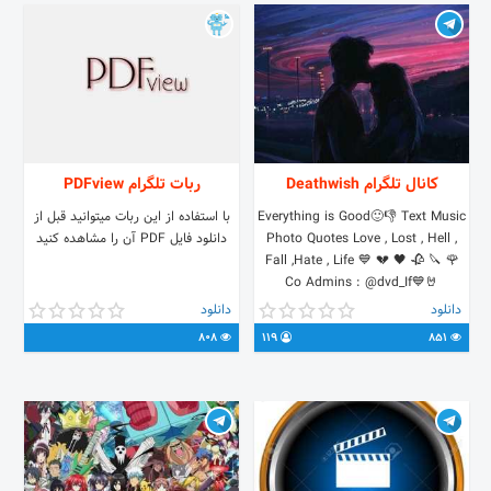
کانال تلگرام Deathwish
ربات تلگرام PDFview
Everything is Good🙂👎 Text Music
با استفاده از این ربات میتوانید قبل از
Photo Quotes Love , Lost , Hell ,
دانلود فایل PDF آن را مشاهده کنید
Fall ,Hate , Life 💙 💔 🖤 🥀 🔪 🌹
Co Admins : @dvd_If💙🤘
@pouriyaahmadi💔🥀
دانلود
دانلود
@meysammohammadi99💎
808
119
851