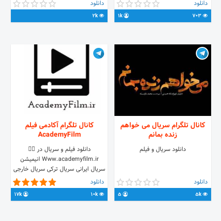
effects/HD
داخلی و نیم بها می باشند...
دانلود
دانلود
Videos/PSD/Mockup/Fonts/Video
2k
1k
703
& Motion Projects/Actions &
Effects and...
instagram.com/filexa.ir فایلکسا
مارکت، کانال رسمی وب سایت filexa.ir
است
کانال تلگرام سریال می خواهم
کانال تلگرام آکادمی فیلم
زنده بمانم
AcademyFilm
دانلود سریال و فیلم
دانلود فیلم و سریال در 👇🏽
Www.academyfilm.ir انیمیشن
سریال ایرانی سریال ترکی سریال خارجی
فیلم ایرانی فیلم خارجی
دانلود
دانلود
17k
10k
5
5k