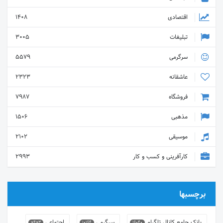
اقتصادی
1408
تبلیغات
3005
سرگرمی
5579
عاشقانه
2323
فروشگاه
7987
مذهبی
1506
موسیقی
2102
کارآفرینی و کسب و کار
2993
برچسبها
بانک جامع کانال تلگرام
سرگرمی
اجتماعی
9493
10164
16040