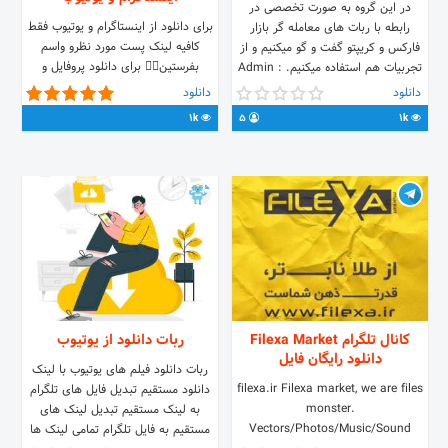
ربات ، خاموش و روشن ، ضدفیلتر ،
در این گروه به صورت تخصصی در
تبلیغ ، پشتیبانی و...) رباتساز کاملا
برای دانلود از اینستاگرام و یوتیوب فقط
رابطه با ربات های معامله گر بازار
رایگان می باشد 🔊@digi_Uplosaz 🤖
کافیه لینک پست مورد نظرو واسم
فارکس و کریپتو گفت و گو میکنیم و از
@digi_Uplosaz_bot
بفرستین👌🏼 برای دانلود پروفایل و
تجربیات هم استفاده میکنیم. Admin :
استوری کافیه آی دی با @ بفرستی مثل
@eaadvisor
دانلود
دانلود
: @SaveoGram امار فالور و پست پیج
1k
5
1k
مورد نظرم نشون میده :)
کانال تلگرام Filexa Market
ربات دانلود از یوتیوب
دانلود رایگان فایل
ربات دانلود فیلم های یوتیوب با لینک
filexa.ir Filexa market, we are files
دانلود مستقیم تبدیل فایل های تلگرام
monster.
به لینک مستقیم تبدیل لینک های
Vectors/Photos/Music/Sound
مستقیم به فایل تلگرام تمامی لینک ها