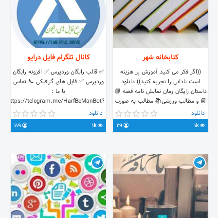
کتابخانه شهر
کانال تلگرام فایل درایو
((اگر فکر می کنید آموزش پر هزینه
✅ قالب رایگان وردپرس ✅ افزونه رایگان
است نادانی را تجربه کنید)) دانلود
وردپرس ✅ فایل های گرافیکی 📞 تماس
داستان رایگان رمان نمایش نامه قصه 📗
با ما :
📘 و مطالب ورزشی📚 مطالب به صورت
https://telegram.me/HarfBeManBot?
پی دی اف و پاور پوینت و ورد گذاشته
start=NjU4Mzg3MjUw لینک عضویت
دانلود
دانلود
می شود 📂🗂 ارتباط با ادمین و
:
119
1k
29
1k
درخواست کتاب @zahra1380f
.me/joinchat/AAAAAEtOuXXbWhY19ioAfA
https://t.me/file_drive
@pdfpowrpoint