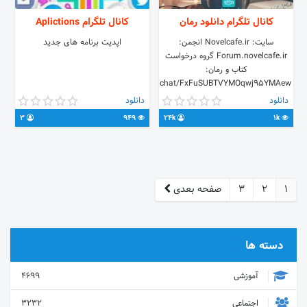
کانال تلگرام دانلود رمان
کانال تلگرام Aplictions
سایت: Novelcafe.ir انجمن:
اپدیت برنامه های جدید
Forum.novelcafe.ir گروه درخواست
کتاب و رمان:
https://t.me/joinchat/FxFuSUBTVYMOqwj95YMAew
درباره سایت و انجمن نویسندگی ما:
دانلود
دانلود
@ItSpring برای تبادل: @fa_u_za_am
3
949
24k
1k
و برای پاک کردن رمانتون از کانال ما به
این آیدی پیام بدید: @Elahe_d22
1
2
3
صفحه بعدی
دسته ها
آموزشی
4699
اجتماعی
3232