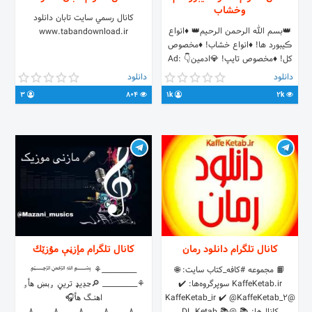
وخشاب
كانال رسمي سايت تابان دانلود
👑بسـم الله الـرحـمن الـرحـیم👑 ♦️انواع
www.tabandownload.ir
ڪیبورد ها! ♦️انواع خشاب! ♦️مخصوص
کل! ♦️مخصوص تایپ! 💎ادمین👇 Ad:
@Milad_azamibot
دانلود
دانلود
3
804
1k
2k
کانال تلگرام دانلود رمان
کانال تلگرام مإزڼې مۇزێك
📙 مجموعه #کافه_کتاب سایت: 🌐
__________⚘ ﷽
KaffeKetab.ir سوپرگروه‌ها: ✔️
⚘__________ 🔎ڃڍيډ تريڼ ۄېښ ھأۅ
@KaffeKetab_ir ✔️ @KaffeKetab_2
اھنـــگ ھأ🎧