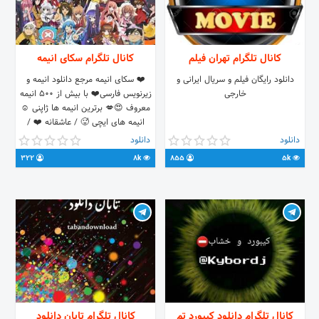
کانال تلگرام تهران فیلم
کانال تلگرام سکای انیمه
دانلود رایگان فیلم و سریال ایرانی و
❤️ سکای انیمه مرجع دانلود انیمه و
خارجی
زیرنویس فارسی❤️ با بیش از 500 انیمه
معروف 😍💋 برترین انیمه ها ژاپنی ☺️
انیمه های ایچی 🥵 / عاشقانه ❤️ /
اکشن 😜 / مدرسه ای😕 / خون آشامی
دانلود
دانلود
😈 / فانتزی🙈 و هر روز کلی انیمه های
322
8k
855
5k
مختلف به کانال اضافه میشه 😍😍 تازه
انیمه های درخواستی هم پذیرفته میشه
😃 پس زود جوین شو تا دیر نشده😊😈
👇🔞💯 آیدی کانال : @Sekai_anime
از طریق تلگرام😎
ps://t.me/joinchat/WRcCUUtJYFF5KqZA
کانال تلگرام دانلود کیبورد تم
کانال تلگرام تابان دانلود