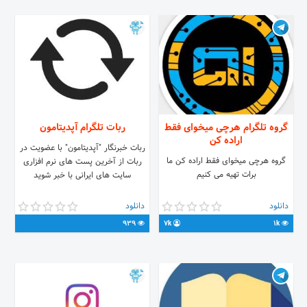
گروه تلگرام هرچی میخوای فقط
ربات تلگرام آپدیتامون
اراده کن
ربات خبرنگار "آپدیتامون" با عضویت در
گروه هرچی میخوای فقط اراده کن ما
ربات از آخرین پست های نرم افزاری
برات تهیه می کنیم
سایت های ایرانی با خبر شوید
دانلود
دانلود
939
7k
1k