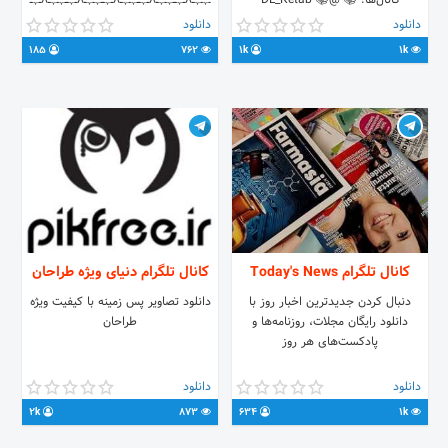
کانال‌ها: 📚 @DL_Ketab 📚
ـہـہــ۸ــہـــہـہــ۸ــہـــہـہــ۸ــہـــہـہــ۸ــہـــہـہــ۸ــہــ
@DL_Novel ☕ @TarikhBook
📌مدیریت:@Abas721
دانلود
دانلود
اینستاگرام: 🆔
09304285927☎
185
762
1k
1k
Instagr.am/KaffeKetab.ir سفارش
◤▬▭▬▭▬▭▬▭▬▭▬◥
تبلیغ: 👤 @tablighat_k 🇮🇷 تابع
Soldier♠💂 ≣≣≣≣≣ ♻️لینک
قوانین جمهوری اسلامی ایران
کانال:@Mazani_musics 🌐ارتباط با
ادمین: 🆔@mrz_naeji1
کانال تلگرام Today's News
کانال تلگرام دنیای ویژه طراحان
دنبال کردن جدیدترین اخبار روز با
دانلود تصاویر پس زمینه با کیفیت ویژه
دانلود رایگان مجلات، روزنامه‌ها و
طراحان
پادکست‌های هر روز
دانلود
دانلود
2k
873
634
1k