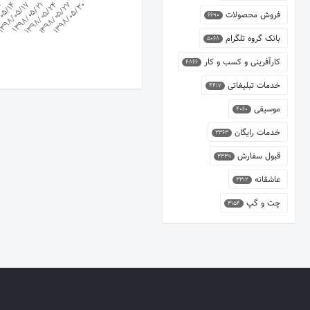
05/14
1398/05/24
398/05/17
1398/05/27
11
1398/05/21
1398/05/30
فروش محصولات
6690
بانک گروه تلگرام
5068
کارآفرینی و کسب و کار
4866
خدمات تبلیغاتی
4417
موسیقی
4060
خدمات رایگان
3363
قبول سفارش
3339
عاشقانه
3312
چت و گپ
3154