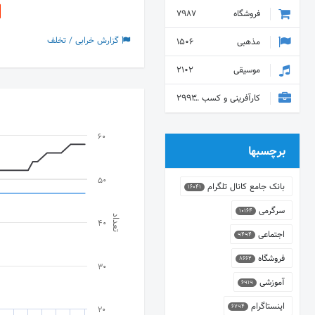
فروشگاه
7987
گزارش خرابی / تخلف
مذهبی
1506
موسیقی
2102
کارآفرینی و کسب و کار
2993
60
برچسبها
50
بانک جامع کانال تلگرام
16041
سرگرمی
10164
تعداد
40
اجتماعی
9494
فروشگاه
8662
30
آموزشی
6919
اینستاگرام
6794
20