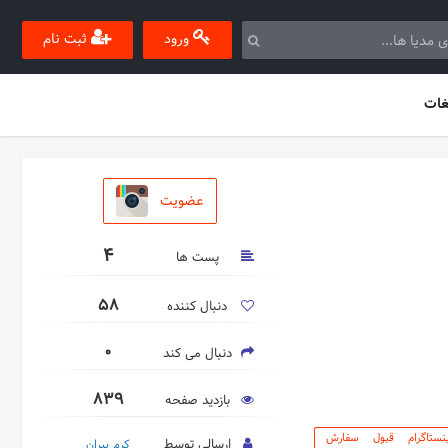
ورود
ثبت نام
غات
عضویت
4
پست ها
58
دنبال کننده
0
دنبال می کند
839
بازدید صفحه
نستاگرام قبول سفارش
ارسالی توسط
کرم پیران