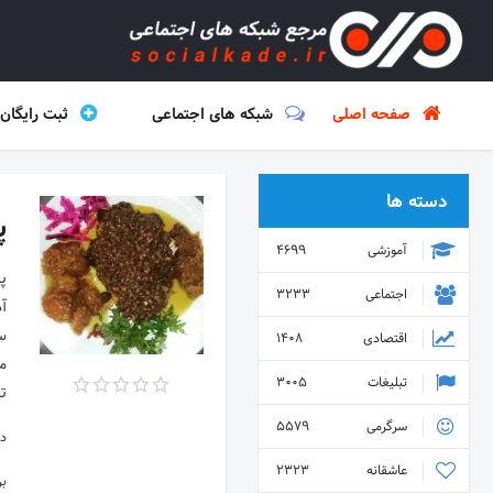
صفحه اصلی
شبکه های اجتماعی
ثبت رایگان
دسته ها
پ
آموزشی
4699
اجتماعی
3233
اقتصادی
1408
تبلیغات
3005
تلفن
سرگرمی
5579
دس
عاشقانه
2323
ب