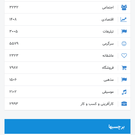
اجتماعی
3232
اقتصادی
1408
تبلیغات
3005
سرگرمی
5579
عاشقانه
2323
فروشگاه
7987
مذهبی
1506
موسیقی
2102
کارآفرینی و کسب و کار
2993
برچسبها