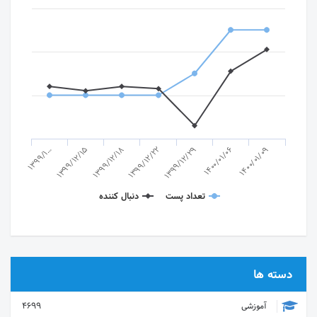
1399/12/29
1400/01/06
1400/01/09
1399/1…
1399/12/15
1399/12/18
1399/12/22
تعداد پست
دنبال کننده
دسته ها
آموزشی
4699