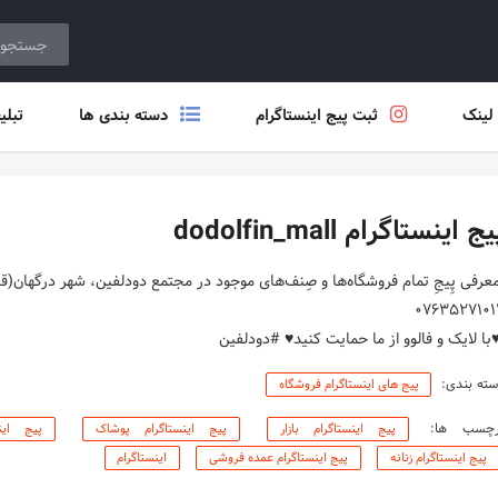
 لینک
ثبت پیج اینستاگرام
دسته بندی ها
تبلی
ج اینستاگرام dodolfin_mall
عرفی پِیجِ تمام فروشگاه‌ها و صِنف‌های موجود در مجتمع دودلفین، شهر درگهان
️با لایک و فالوو از ما حمایت کنید♥️ #دودلفین
ته بندی:
پیج های اینستاگرام فروشگاه
رچسب ها:
پیج اینستاگرام بازار
پیج اینستاگرام پوشاک
پیج این
پیج اینستاگرام زنانه
پیج اینستاگرام عمده فروشی
اینستاگرام