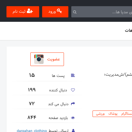
ورود
ثبت نام
غات
عضویت
15
(قشم)/ش‌مدیریت؛
پست ها
199
دنبال کننده
72
دنبال می کند
ستاگرام پوشاک ورزشی
844
بازدید صفحه
ارسالی توسط
dargahan_clothing