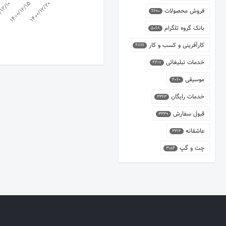
1400/12/20
1400/12/15
/12/10
فروش محصولات
6690
بانک گروه تلگرام
5068
کارآفرینی و کسب و کار
4866
خدمات تبلیغاتی
4417
موسیقی
4060
خدمات رایگان
3363
قبول سفارش
3339
عاشقانه
3312
چت و گپ
3154