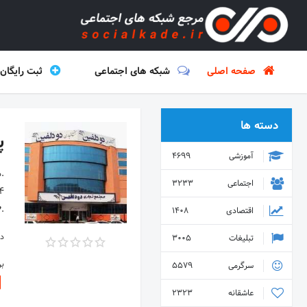
صفحه اصلی
شبکه های اجتماعی
ثبت رایگان
دسته ها
پی
آموزشی
4699
.م
اجتماعی
3233
.♥
اقتصادی
1408
دس
تبلیغات
3005
ب
سرگرمی
5579
عاشقانه
2323