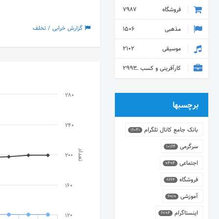
فروشگاه
7987
گزارش خرابی / تخلف
مذهبی
1506
موسیقی
2102
کارآفرینی و کسب و کار
2993
280
برچسبها
240
بانک جامع کانال تلگرام
16041
سرگرمی
10164
تعداد
200
اجتماعی
9494
فروشگاه
8662
160
آموزشی
6919
اینستاگرام
6794
120