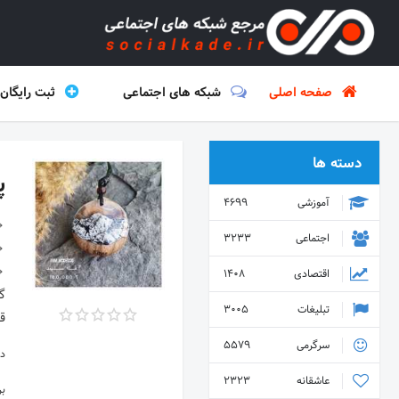
صفحه اصلی
شبکه های اجتماعی
ثبت رایگان
دسته ها
پ
آموزشی
4699
اجتماعی
3233
اقتصادی
1408
گر
تبلیغات
3005
ق
سرگرمی
5579
دس
عاشقانه
2323
ب