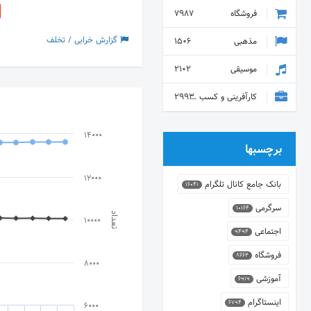
فروشگاه
7987
گزارش خرابی / تخلف
مذهبی
1506
موسیقی
2102
کارآفرینی و کسب و کار
2993
14000
برچسبها
12000
بانک جامع کانال تلگرام
16041
سرگرمی
10164
تعداد
10000
اجتماعی
9494
فروشگاه
8662
8000
آموزشی
6919
اینستاگرام
6794
6000