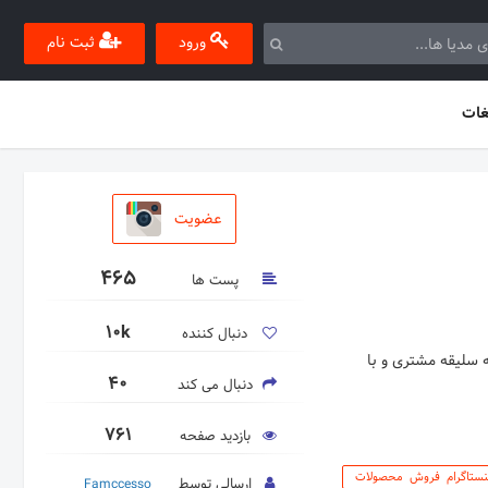
ورود
ثبت نام
غات
عضویت
465
پست ها
10k
دنبال کننده
ه سلیقه مشتری و با
40
دنبال می کند
761
بازدید صفحه
نستاگرام فروش محصولات
ارسالی توسط
Famccesso