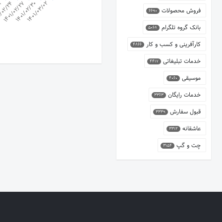
21
/02/24
1401/02/27
1401/02/30
1401/03/02
فروش محصولات
6690
بانک گروه تلگرام
5068
کارآفرینی و کسب و کار
4866
خدمات تبلیغاتی
4417
موسیقی
4060
خدمات رایگان
3363
قبول سفارش
3339
عاشقانه
3312
چت و گپ
3154