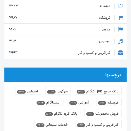
عاشقانه
2323
فروشگاه
7987
مذهبی
1506
موسیقی
2102
کارآفرینی و کسب و کار
2993
برچسبها
بانک جامع کانال تلگرام
سرگرمی
اجتماعی
9494
10164
16041
فروشگاه
آموزشی
اینستاگرام
6794
6919
8662
فروش محصولات
بانک گروه تلگرام
5068
6690
کارآفرینی و کسب و کار
خدمات تبلیغاتی
4417
4866