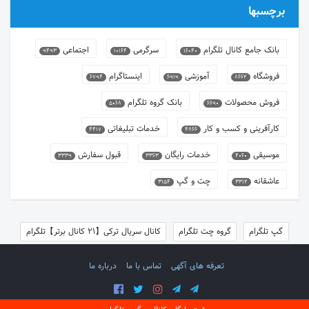
برچسبها
بانک جامع کانال تلگرام
سرگرمی
اجتماعی
9493
10164
16040
فروشگاه
آموزشی
اینستاگرام
6794
6919
8662
فروش محصولات
بانک گروه تلگرام
5068
6690
کارآفرینی و کسب و کار
خدمات تبلیغاتی
4417
4866
موسیقی
خدمات رایگان
قبول سفارش
3339
3363
4060
عاشقانه
چت و گپ
3154
3312
گپ تلگرام
گروه چت تلگرام
کانال سریال ترکی【21 کانال برتر】تلگرام
تعرفه های آگهی
تماس با ما
درباره ما