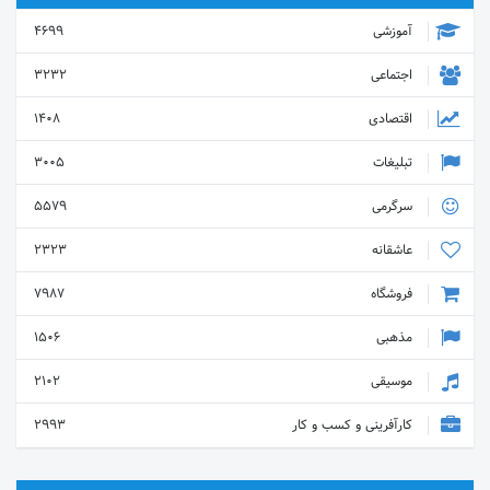
آموزشی
4699
اجتماعی
3232
اقتصادی
1408
تبلیغات
3005
سرگرمی
5579
عاشقانه
2323
فروشگاه
7987
مذهبی
1506
موسیقی
2102
کارآفرینی و کسب و کار
2993