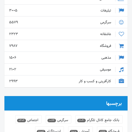
تبلیغات
3005
سرگرمی
5579
عاشقانه
2323
فروشگاه
7987
مذهبی
1506
موسیقی
2102
کارآفرینی و کسب و کار
2993
برچسبها
بانک جامع کانال تلگرام
سرگرمی
اجتماعی
9494
10164
16041
فروشگاه
آموزشی
اینستاگرام
6794
6919
8662