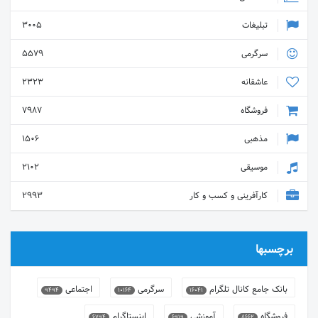
تبلیغات
3005
سرگرمی
5579
عاشقانه
2323
فروشگاه
7987
مذهبی
1506
موسیقی
2102
کارآفرینی و کسب و کار
2993
برچسبها
بانک جامع کانال تلگرام
سرگرمی
اجتماعی
9494
10164
16041
فروشگاه
آموزشی
اینستاگرام
6794
6919
8662