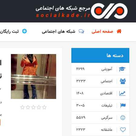
صفحه اصلی
شبکه های اجتماعی
ثبت رایگان
دسته ها
آموزشی
4699
ت
اجتماعی
3233
✓
اقتصادی
1408
دس
تبلیغات
3005
ب
سرگرمی
5579
عاشقانه
2323