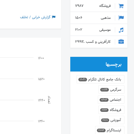
فروشگاه
7987
گزارش خرابی / تخلف
مذهبی
1506
موسیقی
2102
کارآفرینی و کسب و کار
2993
1600
برچسبها
بانک جامع کانال تلگرام
1520
16041
سرگرمی
10164
تعداد
اجتماعی
9494
1440
فروشگاه
8662
آموزشی
6919
1360
اینستاگرام
6794