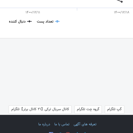
1400/12/11
1400/12/18
تعداد پست
دنبال کننده
گپ تلگرام
گروه چت تلگرام
کانال سریال ترکی【21 کانال برتر】تلگرام
تعرفه های آگهی
تماس با ما
درباره ما