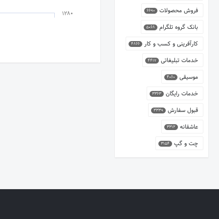
فروش محصولات
6690
1280
بانک گروه تلگرام
5068
کارآفرینی و کسب و کار
4866
خدمات تبلیغاتی
4417
موسیقی
4060
خدمات رایگان
3363
قبول سفارش
3339
عاشقانه
3312
چت و گپ
3154