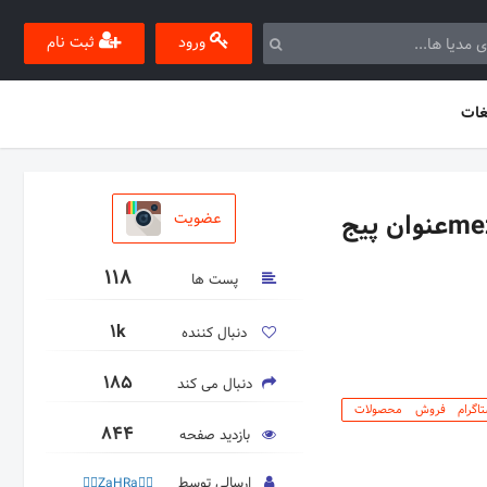
ورود
ثبت نام
غات
اطلاعات پیج وارد شدهآی دی پیج mezon_elna76عنوان پیج
عضویت
118
پست ها
1k
دنبال کننده
185
دنبال می کند
تاگرام فروش محصولات
844
بازدید صفحه
ارسالی توسط
🧚‍♀️ZaHRa🧚‍♀️