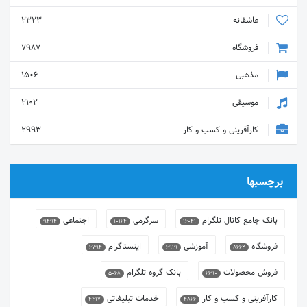
عاشقانه
2323
فروشگاه
7987
مذهبی
1506
موسیقی
2102
کارآفرینی و کسب و کار
2993
برچسبها
بانک جامع کانال تلگرام
سرگرمی
اجتماعی
9494
10164
16041
فروشگاه
آموزشی
اینستاگرام
6794
6919
8662
فروش محصولات
بانک گروه تلگرام
5068
6690
کارآفرینی و کسب و کار
خدمات تبلیغاتی
4417
4866