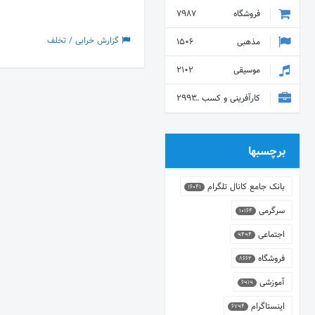
فروشگاه
7987
گزارش خرابی / تخلف
مذهبی
1506
موسیقی
2102
کارآفرینی و کسب و کار
2993
برچسبها
بانک جامع کانال تلگرام
16041
سرگرمی
10164
اجتماعی
9494
فروشگاه
8662
آموزشی
6919
اینستاگرام
6794