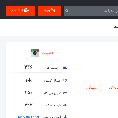
ورود
ثبت نام
غات
عضویت
246
پست ها
10k
دنبال کننده
چه گانه
اینستاگرام
250
دنبال می کند
723
بازدید صفحه
ارسالی توسط
Maryam koohi