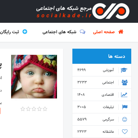
صفحه اصلی
شبکه های اجتماعی
ثبت رایگان
دسته ها
پی
آموزشی
4699
ان
اجتماعی
3233
دس
اقتصادی
1408
ب
تبلیغات
3005
سرگرمی
5579
عاشقانه
2323