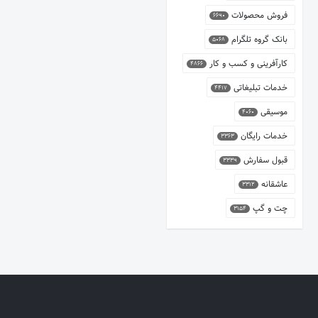
فروش محصولات
6690
بانک گروه تلگرام
5068
کارآفرینی و کسب و کار
4866
خدمات تبلیغاتی
4417
موسیقی
4060
خدمات رایگان
3363
قبول سفارش
3339
عاشقانه
3312
چت و گپ
3154