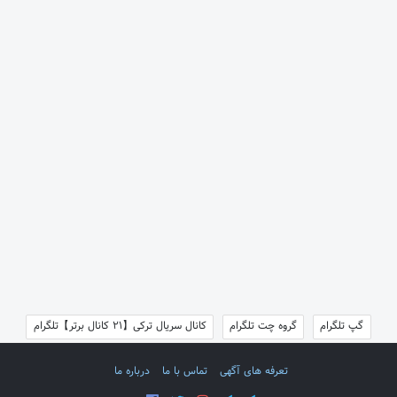
گپ تلگرام
گروه چت تلگرام
کانال سریال ترکی【21 کانال برتر】تلگرام
تعرفه های آگهی
تماس با ما
درباره ما