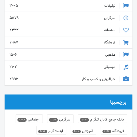
تبلیغات
3005
سرگرمی
5579
عاشقانه
2323
فروشگاه
7987
مذهبی
1506
موسیقی
2102
کارآفرینی و کسب و کار
2993
برچسبها
بانک جامع کانال تلگرام
سرگرمی
اجتماعی
9493
10164
16040
فروشگاه
آموزشی
اینستاگرام
6794
6919
8662