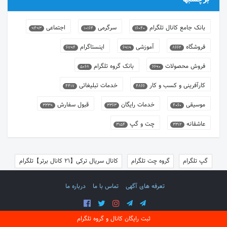
بانک جامع کانال تلگرام
سرگرمی
اجتماعی
9493
10164
16040
فروشگاه
آموزشی
اینستاگرام
6794
6919
8662
فروش محصولات
بانک گروه تلگرام
5068
6690
کارآفرینی و کسب و کار
خدمات تبلیغاتی
4417
4866
موسیقی
خدمات رایگان
قبول سفارش
3339
3363
4060
عاشقانه
چت و گپ
3154
3312
گپ تلگرام
گروه چت تلگرام
کانال سریال ترکی【21 کانال برتر】تلگرام
تعرفه های آگهی
تماس با ما
درباره ما
ثبت رایگان کانال و گروه تلگرام
©
1405 تمامی حقوقی مادی و معنوی
SocialBook
محفوظ است