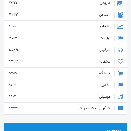
آموزشی
4699
اجتماعی
3232
اقتصادی
1408
تبلیغات
3005
سرگرمی
5579
عاشقانه
2323
فروشگاه
7987
مذهبی
1506
موسیقی
2102
کارآفرینی و کسب و کار
2993
برچسبها