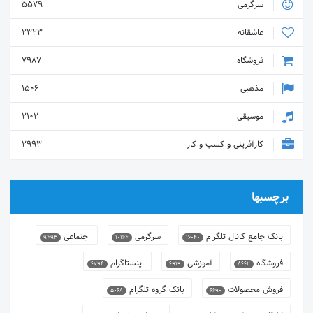
سرگرمی
5579
عاشقانه
2323
فروشگاه
7987
مذهبی
1506
موسیقی
2102
کارآفرینی و کسب و کار
2993
برچسبها
بانک جامع کانال تلگرام
سرگرمی
اجتماعی
9493
10164
16040
فروشگاه
آموزشی
اینستاگرام
6794
6919
8662
فروش محصولات
بانک گروه تلگرام
5068
6690