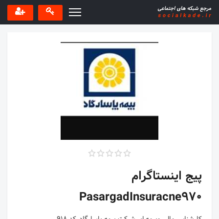
پیج اینستاگرام
PasargadInsuracne970