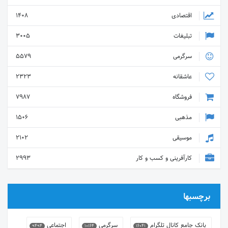
اقتصادی
1408
تبلیغات
3005
سرگرمی
5579
عاشقانه
2323
فروشگاه
7987
مذهبی
1506
موسیقی
2102
کارآفرینی و کسب و کار
2993
برچسبها
بانک جامع کانال تلگرام
سرگرمی
اجتماعی
9494
10164
16041