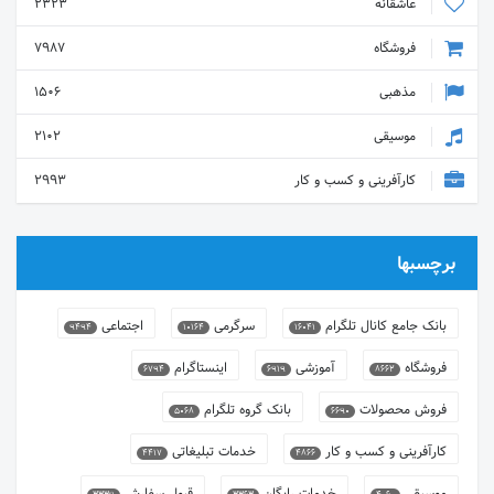
عاشقانه
2323
فروشگاه
7987
مذهبی
1506
موسیقی
2102
کارآفرینی و کسب و کار
2993
برچسبها
بانک جامع کانال تلگرام
سرگرمی
اجتماعی
9494
10164
16041
فروشگاه
آموزشی
اینستاگرام
6794
6919
8662
فروش محصولات
بانک گروه تلگرام
5068
6690
کارآفرینی و کسب و کار
خدمات تبلیغاتی
4417
4866