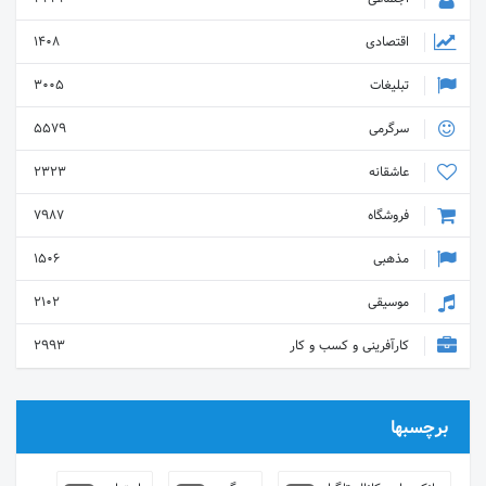
اقتصادی
1408
تبلیغات
3005
سرگرمی
5579
عاشقانه
2323
فروشگاه
7987
مذهبی
1506
موسیقی
2102
کارآفرینی و کسب و کار
2993
برچسبها