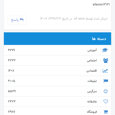
afaoon13131
ارسال شده توسط af soon. در تاریخ 1399/3/6 13:07
پاسخ
دسته ها
آموزشی
4699
اجتماعی
3232
اقتصادی
1408
تبلیغات
3005
سرگرمی
5579
عاشقانه
2323
فروشگاه
7987