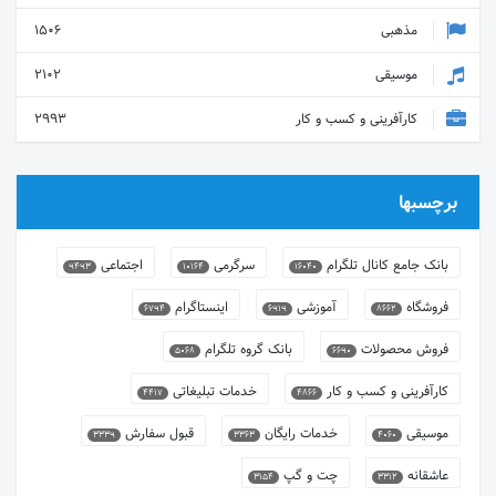
مذهبی
1506
موسیقی
2102
کارآفرینی و کسب و کار
2993
برچسبها
بانک جامع کانال تلگرام
سرگرمی
اجتماعی
9493
10164
16040
فروشگاه
آموزشی
اینستاگرام
6794
6919
8662
فروش محصولات
بانک گروه تلگرام
5068
6690
کارآفرینی و کسب و کار
خدمات تبلیغاتی
4417
4866
موسیقی
خدمات رایگان
قبول سفارش
3339
3363
4060
عاشقانه
چت و گپ
3154
3312