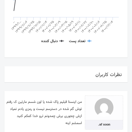
1399/1…
…
1399/11/06
1399/11/25
1399/12/15
1400/01/04
1400/01/25
1400/02/09
1400/03/05
1400/05/19
1400/06/11
1400/06/27
1400/07/20
1400/08/06
1400/08/25
1400/12/04
تعداد پست
دنبال کننده
نظرات کاربران
من اینستا قبلیم پاک شده یا اون شسم مارتین ک رفتم
توش گم شده در دسترسم نیست و رمزی یادم نمیاد
ازش چجوری برش چمدونم ترو خدا کمکم کنید
اسمشم اینه
af soon.