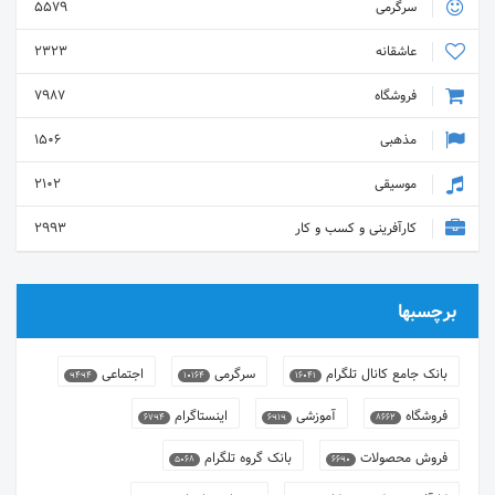
سرگرمی
5579
عاشقانه
2323
فروشگاه
7987
مذهبی
1506
موسیقی
2102
کارآفرینی و کسب و کار
2993
برچسبها
بانک جامع کانال تلگرام
سرگرمی
اجتماعی
9494
10164
16041
فروشگاه
آموزشی
اینستاگرام
6794
6919
8662
فروش محصولات
بانک گروه تلگرام
5068
6690