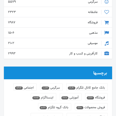
سرگرمی
5579
عاشقانه
2323
فروشگاه
7987
مذهبی
1506
موسیقی
2102
کارآفرینی و کسب و کار
2993
برچسبها
بانک جامع کانال تلگرام
سرگرمی
اجتماعی
9494
10164
16041
فروشگاه
آموزشی
اینستاگرام
6794
6919
8662
فروش محصولات
بانک گروه تلگرام
5068
6690