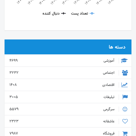
تعداد پست
دنبال کننده
دسته ها
آموزشی
4699
اجتماعی
3232
اقتصادی
1408
تبلیغات
3005
سرگرمی
5579
عاشقانه
2323
فروشگاه
7987