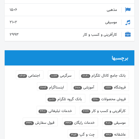
مذهبی
1506
موسیقی
2102
کارآفرینی و کسب و کار
2993
برچسبها
بانک جامع کانال تلگرام
سرگرمی
اجتماعی
9493
10164
16040
فروشگاه
آموزشی
اینستاگرام
6794
6919
8662
فروش محصولات
بانک گروه تلگرام
5068
6690
کارآفرینی و کسب و کار
خدمات تبلیغاتی
4417
4866
موسیقی
خدمات رایگان
قبول سفارش
3339
3363
4060
عاشقانه
چت و گپ
3154
3312