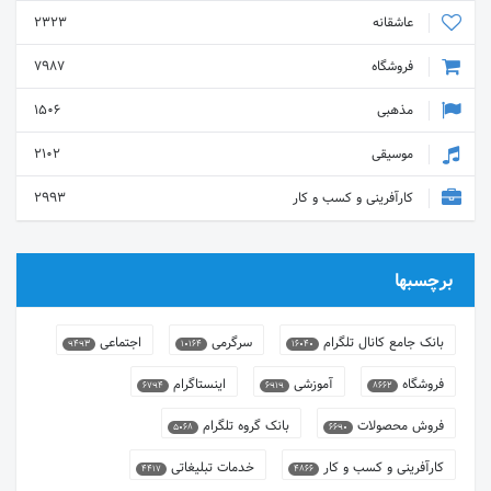
عاشقانه
2323
فروشگاه
7987
مذهبی
1506
موسیقی
2102
کارآفرینی و کسب و کار
2993
برچسبها
بانک جامع کانال تلگرام
سرگرمی
اجتماعی
9493
10164
16040
فروشگاه
آموزشی
اینستاگرام
6794
6919
8662
فروش محصولات
بانک گروه تلگرام
5068
6690
کارآفرینی و کسب و کار
خدمات تبلیغاتی
4417
4866