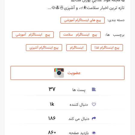
تازه ترین اخبار سلامت⛹️‍♂️، و آشپزی🍜🍝🥘...
دسته بندی:
پیج های اینستاگرام آموزشی
برچسب ها:
پیج اینستاگرام سلامت
پیج اینستاگرام آموزشی
پیج اینستاگرام غذا
اینستاگرام
پیج اینستاگرام آشپزی
عضویت
37
پست ها
1k
دنبال کننده
186
دنبال می کند
860
بازدید صفحه