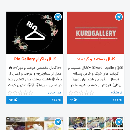
کانال دستنبد و گردنبند
کانال تلگرام Rio Gallery
🎲@kurd._.gallery🎲 ♥کانال دستبند و
✂️"کانال تخصصی دوخت و دوز"✂️ 🛵
گردنبد های شیک و خاص پسرانه
مدل از شما؛پارچه و دوخت و ارسال از
♠ارسال رایگان می باشد برای شهر(
ما🛵 🤩قابلیت دوخت مدل انتخابی شما
بوکان) ♦ارزانتر از همه جا ♣پیج ما در
در تمامی سایزها🤩 👗😮بالاترین کیفت
اینستاگرام Kurd._.Gallery 🆔آیدی
با نازل ترین قیمت را از ما بخواهید😮
فروشگاه
مد زیبایی
مدیر جهت سفارش🆔 @immatin2002
👗 آیدی ادمین===> @RioGallery
451
775
36
732