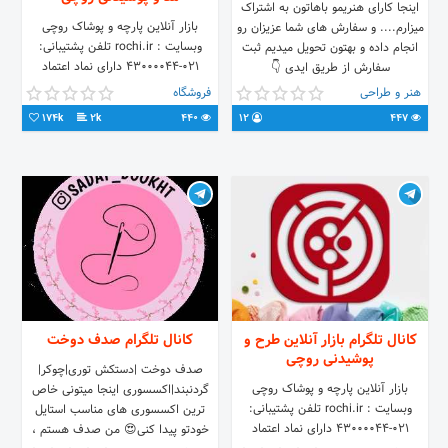
اینجا کارای هنریمو باهاتون به اشتراک
بازار آنلاین پارچه و پوشاک روچی
میزارم.... و سفارش های شما عزیزان رو
وبسایت : rochi.ir تلفن پشتیبانی:
انجام داده و بهتون تحویل میدیم ثبت
۰۲۱-۴۳۰۰۰۰۴۴ دارای نماد اعتماد
سفارش از طریق ایدی 👇
الکترونیک
@sevinguladmin
هنر و طراحی
فروشگاه
174k
2k
440
12
447
کانال تلگرام بازار آنلاین طرح و
کانال تلگرام صدف دوخت
پوشیدنی روچی
صدف دوخت |دستکش توری|چوکر|
بازار آنلاین پارچه و پوشاک روچی
گردنبند|اکسسوری اینجا میتونی خاص
وبسایت : rochi.ir تلفن پشتیبانی:
ترین اکسسوری های مناسب استایل
۰۲۱-۴۳۰۰۰۰۴۴ دارای نماد اعتماد
خودتو پیدا کنی😍 من صدف هستم ،