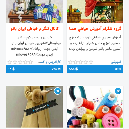
گروه تلگرام آموزش خياطي همتا
کانال تلگرام خیاطی ایران بانو
آموزش مجازي خياطي دوره نازك دوزي
خیابان ولیعصر.کوچه کنار
ضخيم دوزي دامن شلوار انواع يقه و
بیمارستان۱۷شهریور خیاطی ایران بانو...
آستين مانتو پالتو شوميز و پيراهن زنانه
آیدی جهت ارتباط👈 m6m5a6a8
آیدی دوم👈mlovea6568
آموزشی
کارآفرینی و کسب و کار
18
775
558
1k