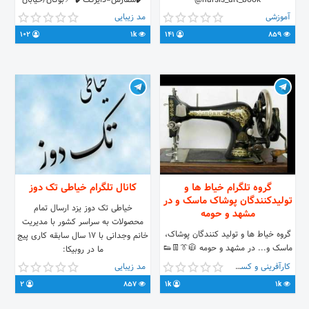
@narsis_art_book
✔️سفارش=دایرکت✔️ 📍بوکان/خیابان
https://instagram.com/narsis_art_book
انقلاب کوچه بانک رفاه 🅾:
آموزشی
مد زیبایی
instagram.com/shahremod_buk
102
1k
141
859
📱: @OnlyLove74 📱:
@ZanaFarajpoor
گروه تلگرام خیاط ها و
کانال تلگرام خیاطی تک دوز
تولیدکنندگان پوشاک ماسک و در
خیاطی تک دوز یزد ارسال تمام
مشهد و حومه
محصولات به سراسر کشور با مدیریت
گروه خیاط ها و تولید کنندگان پوشاک،
خانم وجدانی با 17 سال سابقه کاری پیج
ماسک و... در مشهد و حومه 🧥👔👖👟
ما در روبیکا:
👜
https://rubika.ir/Kh_Takdoz پیج ما
کارآفرینی و کسب و کار
مد زیبایی
https://t.me/joinchat/GlWPvBkxeuHa8KP9P8mkjQ
در اینستاگرام: Kh_Takdoz کانال
2
857
1k
1k
تلگرام ما: @Kh_Takdoz ما را در شبکه
های اجتماعی دنبال کنید...👗