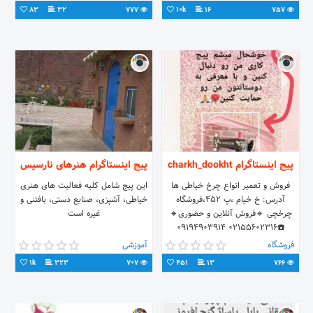
83
32
777
10k
16
757
پیج اینستاگرام charkh_dookht
پیج اینستاگرام هنرهای نارسیس
فروش و تعمیر انواع چرخ خیاطی ها
این پیج شامل کلیه فعالیت های هنری
آدرس: خ خیام ،پ 452،فروشگاه
خیاطی، آشپزی، صنایع دستی، بافتنی و
چرخچی 🔹️فروش آنلاین و حضوری🔸️
غیره است
☎️02155602316 09194903914
فروشگاه
آموزشی
1k
323
707
451
13
766