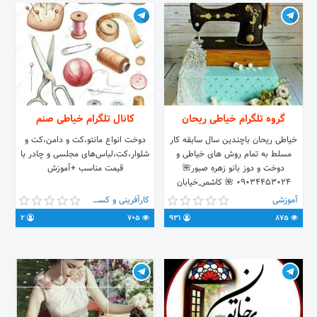
گروه تلگرام خیاطی ریحان
کانال تلگرام خیاطی صنم
خیاطی ریحان باچندین سال سابقه کار
دوخت انواع مانتو،کت و دامن،کت و
مسلط به تمام روش های خیاطی و
شلوار،کت،لباس‌های مجلسی و چادر با
دوخت و دوز بانو زهره صبور🌺
قیمت مناسب +آموزش
09034453024 🌺 کاشمر_خیابان
قایم۳۲چهارراه اول سمت چپ پلاک16
آموزشی
کارآفرینی و کسب و کار
ساعت کاری 🌺صبح7_12 عصر15_18🌺
2
705
931
875
تاریخ افتتاح گروه1400/4/30 ارتباط با
اددمین🌺
https://t.me/Lovely717697