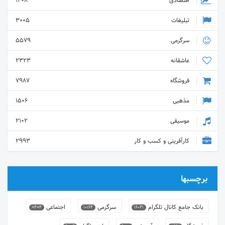
اقتصادی
1408
تبلیغات
3005
سرگرمی
5579
عاشقانه
2323
فروشگاه
7987
مذهبی
1506
موسیقی
2102
کارآفرینی و کسب و کار
2993
برچسبها
بانک جامع کانال تلگرام
سرگرمی
اجتماعی
9494
10164
16041