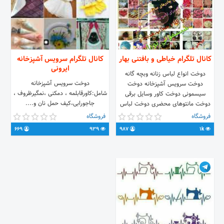
کانال تلگرام خیاطی و بافتنی بهار
کانال تلگرام سرویس آشپزخانه
ایرونی
دوخت انواع لباس زنانه وبچه گانه
دوخت سرویس آشپزخانه
دوخت سرویس آشپزخانه دوخت
شامل:کاورقابلمه ، دمکنی ،نمگیرظروف ،
سیسمونی دوخت کاور وسایل برقی
جاجورابی،کیف حمل نان و....
دوخت مانتوهای محضری دوخت لباس
های پرنسسی وکفش مرواریدی و..
فروشگاه
فروشگاه
انواع ریسه مو تزیین وتعمیرلباس و...
669
939
987
1k
مدل لباس های دوخت شده(ایدی
سفارش bahar2414@ قبول سفارش
وارسال ب هرشهرستان