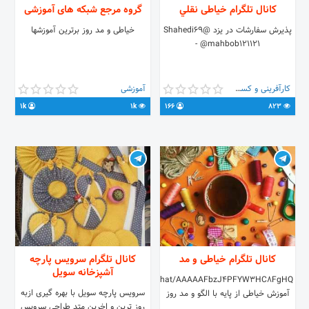
کانال تلگرام خیاطی نقلي
گروه مرجع شبکه های آموزشی
پذیرش سفارشات در یزد @Shahedi69
خیاطی و مد روز برترین آموزشها
- @mahbob121121
کارآفرینی و کسب و کار
آموزشی
1k
1k
166
823
کانال تلگرام خیاطی و مد
کانال تلگرام سرویس پارچه
آشپزخانه سویل
https://t.me/joinchat/AAAAAFbzJ4PFYW3HC8FgHQ
سرویس پارچه سویل با بهره گیری ازبه
آموزش خیاطی از پایه با الگو و مد روز
روز ترین و اخرین متد طراحی سرویس