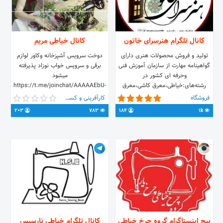
کانال تلگرام هنرسرای خاتون
کانال خیاطی مریم
تولید و فروش محصولات هنری دارای
دوخت سرویس آشپزخانه وکاور لوازم
گواهینامه مهارت از سازمان آموزش فنی
برقی و سرویس خواب نوزاد پذیرفته
وحرفه ای کشور در
میشود
رشته‌های:خیاطی،معرق کاشی،معرق
https://t.me/joinchat/AAAAAEbU-
ساقه گندم،معرق موکت،روبان
ClovqOmaStNSg
فروشگاه
کارآفرینی و کسب و کار
دوزی،نقاشی روی پارچه هنرسرای خاتون
203
783
184
1k
🍃دوستدار طبیعت🍃 ثبت سفارش:
@khattoun گروه دستسازه های خاتون
👇 @dastsaazeh20
پیج اینستاگرام گروه چرخ خیاطی
کانال تلگرام خیاطی نارسیس