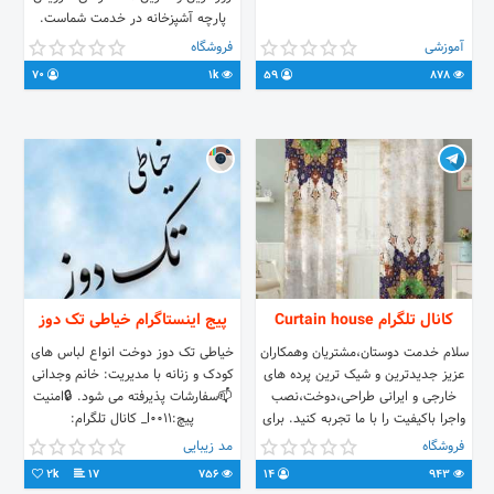
پارچه آشپزخانه در خدمت شماست.
قبول سفارشات در طرح و رنگ بندی
آموزشی
فروشگاه
مختلف جهت سفارش و پیگیری با شماره
70
1k
59
878
موبایل زیر در تماس باشید
09393955770
کانال تلگرام Curtain house
پیج اینستاگرام خیاطی تک دوز
سلام خدمت دوستان،مشتریان وهمکاران
خیاطی تک دوز دوخت انواع لباس های
عزیز جدیدترین و شیک ترین پرده های
کودک و زنانه با مدیریت: خانم وجدانی
خارجی و ایرانی طراحی،دوخت،نصب
📫سفارشات پذیرفته می شود. 🔒امنیت
واجرا باکیفیت را با ما تجربه کنید. برای
پیچ:l0011_ کانال تلگرام:
سفارشات به ایدی ادمین مراجعه کنید.
فروشگاه
مد زیبایی
Id:@moriaref72 لینک روبه اشتراک
2k
17
756
14
943
بگذارید.باتشکر(حسنی)