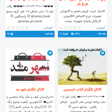
چرخ یار
❤️❤️❤️﷽❤️❤️❤️ زکات
⬅️مرکز خرید، فروش‌،تعمیر و #آموزش
علم 👈 نشر خیاطی 👈 هنر گروه مرجع
تعمیرات چرخ #خیاطی #گلدوزی
🆔 @narsis_book پاسخگویی 🆔
#زیگزال وانواع تجهیزات دوخت
@narsis_art_book
(صنعتی،خانگی) ⬅️تهران،خیابان انقلاب
https://instagram.com/narsis_art_book
آموزشی
آموزشی
09120983035 02128428377
کانال فروش تولیدی ایپک 🆔
41
884
55k
349
914
@eipak_azar
کانال تلگرام کتاب نارسیس
کانال تلگرام شهر مد
❤﷽❤️ زکات علم 👈
👛ارزانسرای کیف و شال زنانه مجلسی و
نشر برنامه نویسی هنر آشپزی - خیاطی
اداری💼 👌🏻بابهترین کیفیت وتنوع رنگ
بافتنی - صنایع دستی 🆔
👌🏻 🇮🇷ارسال به سراسر کشور🇮🇷