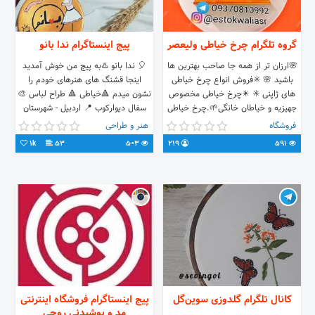
گروه تلگرام چرخ خیاطی ولیعصر
پیج اینستاگرام ندا بانو
🌸ارزان تر از همه جا صاحب بهترین ها
🎈 ندا بانو ♨️به پیج من خوش آمدید
باشید 🌸 ✳️فروش انواع چرخ خیاطی
اینجا قشنگ های هنرهای خودم را
های ژاپنی ✳️ ✴️چرخ خیاطی مخصوص
نشون میدم 🔺خیاطی 🔺 طراح لباس 🎨
جهیزیه و خیاطان خانگی🌱.چرخ خیاطی
سفال دیوارکوب 📍 اردبیل - شهرستان
صنعتی کامپیوتری انواع سردوز دوسه
مشگین شهر
فروشگاه
هنر و طراحی
چهار پنج نخ ✅️انواع پدال و ترانس اصل
1k
53
503
219
591
تماس 09370810992 @estokwaliasr1
ارسال همه روزه
کانال تلگرام گلدوزی سوین‌گل
پیج اینستاگرام فروشگاه اینترنتی
مد و پوشیدنی روچی