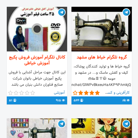
گروه تلگرام خیاط های مشهد
کانال تلگرام آموزش فروش پکیج
آموزش خیاطی
گروه خیاط ها و تولید کنندگان پوشاک،
این کانال جهت مراحل آشنایی با فروش
کیف و کفش, ماسک و... در مشهد و
پکیج آموزش خیاطی بانوان شرکت
حومه 🧥👔👖👟👜
صنایع فناوران دانش بنیان می باشد
https://t.me/joinchat/GlWPvBkxeuHa8KP9P8mkjQ
کارآفرینی و کسب و کار
آموزشی
51
915
564
8k