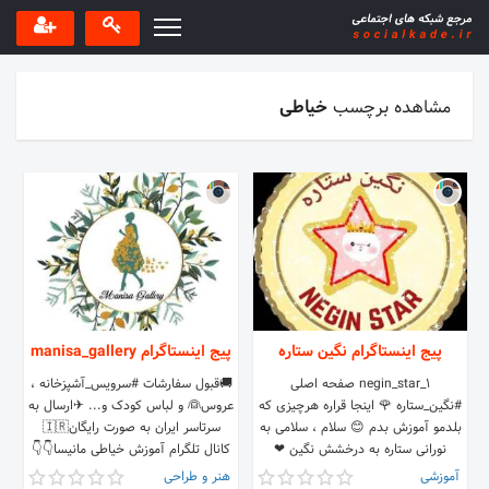
مشاهده برچسب
خیاطی
پیج اینستاگرام نگین ستاره
پیج اینستاگرام manisa_gallery
negin_star_1 صفحه اصلی
🚚قبول سفارشات #سرویس_آشپزخانه ،
#نگین_ستاره 🌹 اینجا قراره هرچیزی که
عروس👰 و لباس کودک و...‌ ✈ارسال به
بلدمو آموزش بدم 😊 سلام ، سلامی به
سرتاسر ایران به صورت رایگان🇮🇷
نورانی ستاره به درخشش نگین ❤
کانال تلگرام آموزش خیاطی مانیسا👇👇
t.me/khayati_manisa
آموزشی
هنر و طراحی